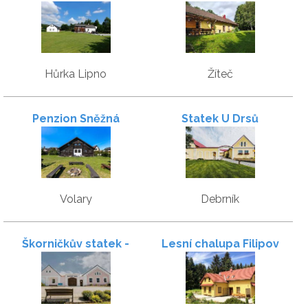
Stříbrný vítr
Hůrka Lipno
Žíteč
Penzion Sněžná
Statek U Drsů
Volary
Debrník
Škorničkův statek -
Lesní chalupa Filipov
apartmány s wellness