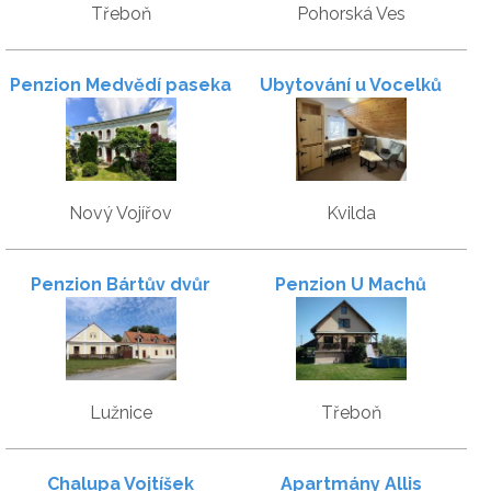
Třeboň
Pohorská Ves
Penzion Medvědí paseka
Ubytování u Vocelků
Nový Vojířov
Kvilda
Penzion Bártův dvůr
Penzion U Machů
Lužnice
Třeboň
Chalupa Vojtíšek
Apartmány Allis