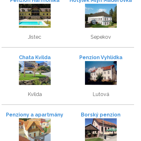
Penzion Harmonika
Hotýlek Mlýn Maděrovka
Jistec
Sepekov
Chata Kvilda
Penzion Vyhlídka
Kvilda
Lutová
Penziony a apartmány
Borský penzion
Červený