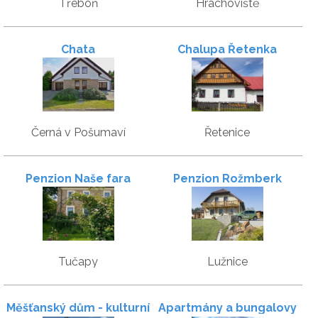
Třeboň
Hrachoviště
Chata
Chalupa Řetenka
Černá v Pošumaví
Řetenice
Penzion Naše fara
Penzion Rožmberk
Tučapy
Lužnice
Měšťanský dům - kulturní
Apartmány a bungalovy