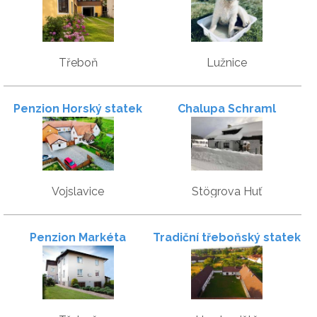
bezbariérové apartmány
v centru Třeboně
Třeboň
Lužnice
Penzion Horský statek
Chalupa Schraml
Vojslavice
Stögrova Huť
Penzion Markéta
Tradiční třeboňský statek
u Šafářů