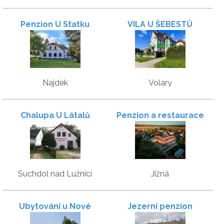
Penzion U Statku
VILA U ŠEBESTŮ
Najdek
Volary
Chalupa U Látalů
Penzion a restaurace
Zlatovláska u Červené
Lhoty
Suchdol nad Lužnicí
Jižná
Ubytování u Nové
Jezerní penzion
Bystřice