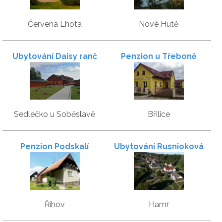
Červená Lhota
Nové Hutě
Ubytování Daisy ranč
Penzion u Třeboně
Sedlečko u Soběslavě
Břilice
Penzion Podskalí
Ubytování Rusnioková
Říhov
Hamr