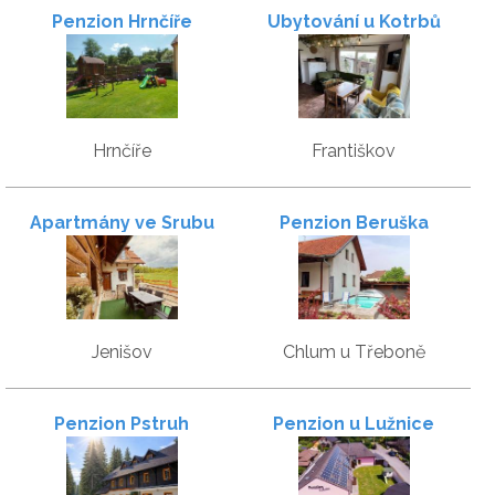
Penzion Hrnčíře
Ubytování u Kotrbů
Hrnčíře
Františkov
Apartmány ve Srubu
Penzion Beruška
Jenišov
Chlum u Třeboně
Penzion Pstruh
Penzion u Lužnice