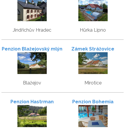
památka
EDER
Jindřichův Hradec
Hůrka Lipno
Penzion Blažejovský mlýn
Zámek Strážovice
Blažejov
Mirotice
Penzion Hastrman
Penzion Bohemia