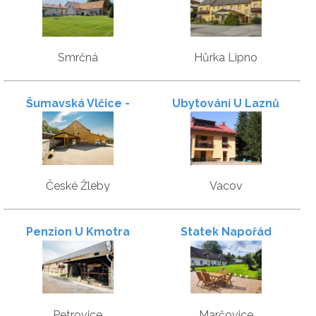
Smrčná
Hůrka Lipno
Šumavská Vlčice -
Ubytování U Laznů
Penzion Žleby
České Žleby
Vacov
Penzion U Kmotra
Statek Napořád
Petrovice
Marčovice