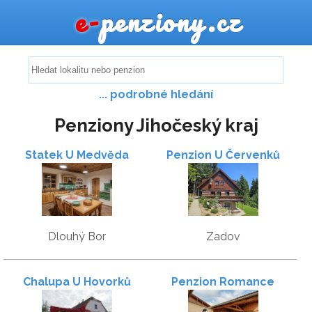
e-
penziony.cz
... podrobné hledání
Penziony Jihočeský kraj
Statek U Medvěda
Penzion U Červenků
Dlouhý Bor
Zadov
Chalupa U Hovorků
Penzion Romance