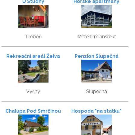
U Studny
Horské apartmány
Almberg - Mitterdorf
Třeboň
Mitterfirmiansreut
Rekreační areál Želva
Penzion Slupečná
Vyšný
Slupečná
Chalupa Pod Smrčinou
Hospoda "na statku"