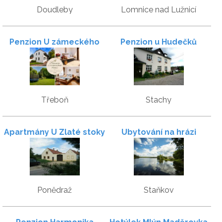
Doudleby
Lomnice nad Lužnicí
Penzion U zámeckého
Penzion u Hudečků
parku
Třeboň
Stachy
Apartmány U Zlaté stoky
Ubytování na hrázi
Ponědraž
Staňkov