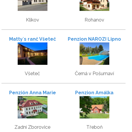
Klikov
Rohanov
Matty´s ranč Všeteč
Penzion NAROZI Lipno
Všeteč
Černá v Pošumaví
Penzión Anna Marie
Penzion Amálka
Zadní Zborovice
Třeboň