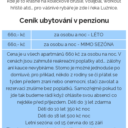
kde je to krásné na kolečkové brusle, volejbal, workout
hřiště atd... pro vášnivé rybáře je zde i řeka Lužnice.
Ceník ubytování v penzionu
660,- kč
za osobu a noc - LÉTO
660,- kč
za osobu a noc - MIMO SEZÓNA
Cena je u všech apartmánů 660 kč za osobu na noc. V
cenách jsou zahrnuté reakreační poplatky atd... zálohy
ani kauce nevybíráme. Storno je možné jednoduše po
domluvě, pro příklad, někdo z rodiny se či přátel se
týden předem zraní nebo onemocní, stačí zavolat a
rezervaci zrušíme bez poplatků. Samozřejmě pokud to
jde tak budeme rádi když ohlásíte svou absenci co
nejdéle před příjezdem. Děti do 3 let zdarma
Děti do 10 let 350 kč noc
Děti do 18 let 500 kč noc
Letní sezóna: od 15 června do 15 září