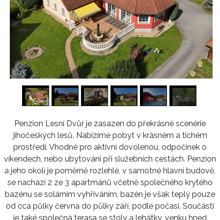
1
/
16
Penzion Lesní Dvůr je zasazen do překrásné scenérie
jihočeských lesů. Nabízíme pobyt v krásném a tichém
prostředí. Vhodné pro aktivní dovolenou, odpočinek o
víkendech, nebo ubytování při služebních cestách. Penzion
a jeho okolí je poměrně rozlehlé, v samotné hlavní budově,
se nachází 2 ze 3 apartmánů včetně společného krytého
bazénu se solárním vyhříváním, bazén je však teplý pouze
od cca půlky června do půlky září, podle počasí. Součástí
je také společná terasa se stoly a lehátky, venku hned