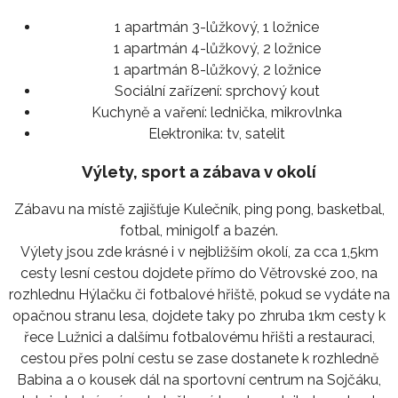
1 apartmán 3-lůžkový, 1 ložnice
1 apartmán 4-lůžkový, 2 ložnice
1 apartmán 8-lůžkový, 2 ložnice
Sociální zařízení:
sprchový kout
Kuchyně a vaření:
lednička, mikrovlnka
Elektronika:
tv, satelit
Výlety, sport a zábava v okolí
Zábavu na místě zajišťuje Kulečník, ping pong, basketbal,
fotbal, minigolf a bazén.
Výlety jsou zde krásné i v nejbližším okolí, za cca 1,5km
cesty lesní cestou dojdete přímo do Větrovské zoo, na
rozhlednu Hýlačku či fotbalové hřiště, pokud se vydáte na
opačnou stranu lesa, dojdete taky po zhruba 1km cesty k
řece Lužnici a dalšímu fotbalovému hřišti a restauraci,
cestou přes polní cestu se zase dostanete k rozhledně
Babina a o kousek dál na sportovní centrum na Sojčáku,