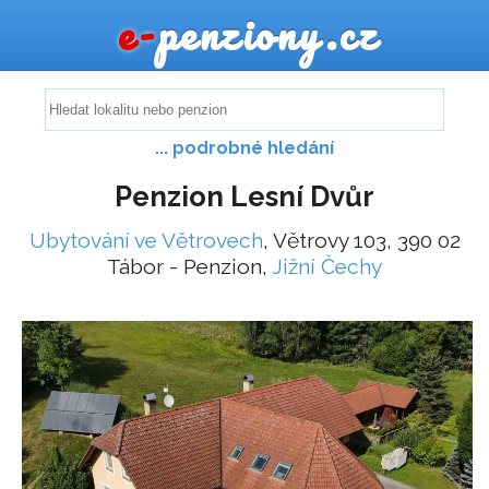
e-
penziony.cz
... podrobné hledání
Penzion Lesní Dvůr
Ubytování ve Větrovech
, Větrovy 103, 390 02
Tábor - Penzion,
Jižní Čechy