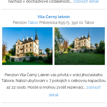
nachází v docházkové vzdálenosti....
zobrazit detail
Vila Černý leknín
Penzion
Tábor
, Příběnická 695/5, 390 01 Tábor
Penzion Vila Černý Leknín vás přivítá v srdci jihočeského
Tábora. Nabízí ubytování v 7 pokojích s celkovou kapacitou
až 22 osob. Hosté si mohou zvolit rezervaci...
zobrazit
detail