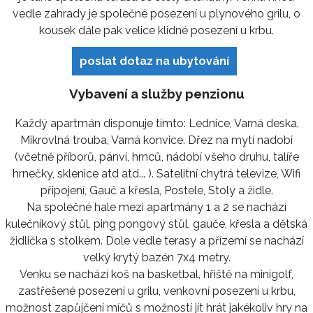
vedle zahrady je společné posezení u plynového grilu, o
kousek dále pak velice klidné posezení u krbu.
poslat dotaz na ubytování
Vybavení a služby penzionu
Každý apartmán disponuje tímto: Lednice, Varná deska,
Mikrovlná trouba, Varná konvice. Dřez na mytí nadobí
(včetně příborů, pánví, hrnců, nádobí všeho druhu, talíře
hrnečky, sklenice atd atd... ). Satelitní chytrá televize, Wifi
připojení, Gauč a křesla, Postele, Stoly a židle.
Na společné hale mezi apartmány 1 a 2 se nachází
kulečníkový stůl, ping pongový stůl, gauče, křesla a dětská
židlička s stolkem. Dole vedle terasy a přízemí se nachází
velký krytý bazén 7x4 metry.
Venku se nachází koš na basketbal, hřiště na minigolf,
zastřešené posezení u grilu, venkovní posezení u krbu,
možnost zapůjčení míčů s možností jít hrát jakékoliv hry na