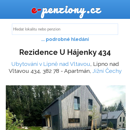
e-
penziony.cz
... podrobné hledání
Rezidence U Hájenky 434
Ubytování v Lipně nad Vltavou
, Lipno nad
Vltavou 434, 382 78 - Apartmán,
Jižní Čechy