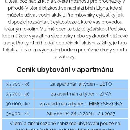
u lesa, což nabízí klid a skvělé možnosti pro procházky v
přírodě. V těsné blízkosti se nachází břeh Lipna, kde si
můžete užívat vodní aktivit. Pro milovníky cyklistiky je k
dispozici rozsáhlá síť cyklostezek, které vás provedou
krásným okolím. V zimě oceníte blízké lyžařské středisko,
kde můžete vyrazit na sjezdovky nebo vyzkoušet běžecké
trasy. Pro ty, kteří hledají odpočinek i aktivní zážitky, je tato
lokalita ideálním výchozím bodem pro různé druhy sportu
a zábavy.
Ceník ubytování v apartmánu
35 700,- kč
za apartmán a týden - LÉTO
35 700,- kč
za apartmán a týden - ZIMA
30 600,- kč
za apartmán a týden - MIMO SEZÓNA
38900,- kč
SILVESTR: 28.12.2026 - 2.1.2027
V letní a zimní sezóně nabízíme ubytování pouze na