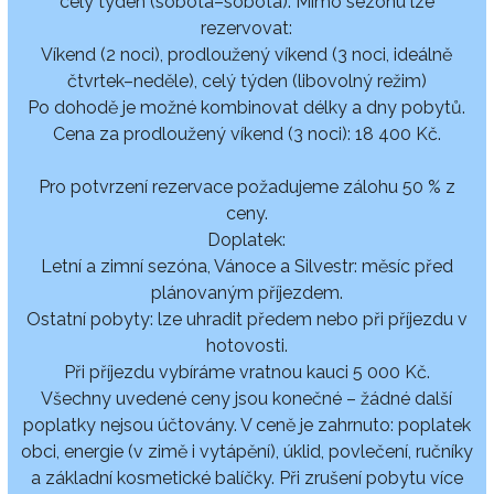
celý týden (sobota–sobota). Mimo sezónu lze
rezervovat:
Víkend (2 noci), prodloužený víkend (3 noci, ideálně
čtvrtek–neděle), celý týden (libovolný režim)
Po dohodě je možné kombinovat délky a dny pobytů.
Cena za prodloužený víkend (3 noci): 18 400 Kč.
Pro potvrzení rezervace požadujeme zálohu 50 % z
ceny.
Doplatek:
Letní a zimní sezóna, Vánoce a Silvestr: měsíc před
plánovaným příjezdem.
Ostatní pobyty: lze uhradit předem nebo při příjezdu v
hotovosti.
Při příjezdu vybíráme vratnou kauci 5 000 Kč.
Všechny uvedené ceny jsou konečné – žádné další
poplatky nejsou účtovány. V ceně je zahrnuto: poplatek
obci, energie (v zimě i vytápění), úklid, povlečení, ručníky
a základní kosmetické balíčky. Při zrušení pobytu více