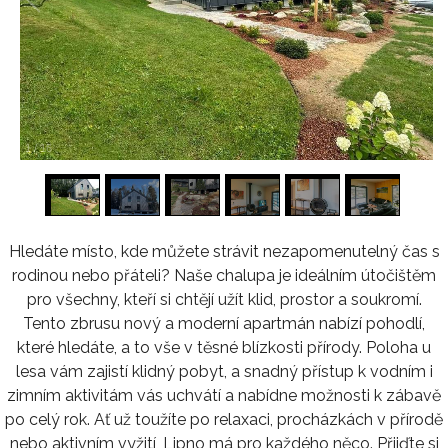
1
/
16
Hledáte místo, kde můžete strávit nezapomenutelný čas s
rodinou nebo přáteli? Naše chalupa je ideálním útočištěm
pro všechny, kteří si chtějí užít klid, prostor a soukromí.
Tento zbrusu nový a moderní apartmán nabízí pohodlí,
které hledáte, a to vše v těsné blízkosti přírody. Poloha u
lesa vám zajistí klidný pobyt, a snadný přístup k vodním i
zimním aktivitám vás uchvátí a nabídne možnosti k zábavě
po celý rok. Ať už toužíte po relaxaci, procházkách v přírodě
nebo aktivním vyžití, Lipno má pro každého něco. Přijďte si