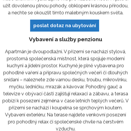
užít dovolenou plnou pohody, obklopení krásnou přírodou,
a nechte se okouzlit tímto malebným kouskem světa.
poslat dotaz na ubytování
Vybavení a služby penzionu
Apartmán je dvoupodlažní. V přízemí se nachází stylová,
prostorná společenská místnost, která spojuje moderní
kuchyni a jídelní prostor. Kuchyně je plně vybavena pro
pohodlné vaření a přípravu společných večeří či dlouhých
snídaní – naleznete zde varnou desku, troubu, mikrovlnku,
myčku, ledničku, mrazák a kávovar. Pohodlný gauč a
televize v obývací části zajišťují relaxaci a zábavu, a terasa
pobízí k posezení zejména v čase letních teplých večerů. V
přízemí se nachází i koupelna se sprchovým koutem.
Vybavení exteriéru: Na terase najdete venkovní posezení
pro pohodlný relax či společenské chvíle na čerstvém
vzduchu.