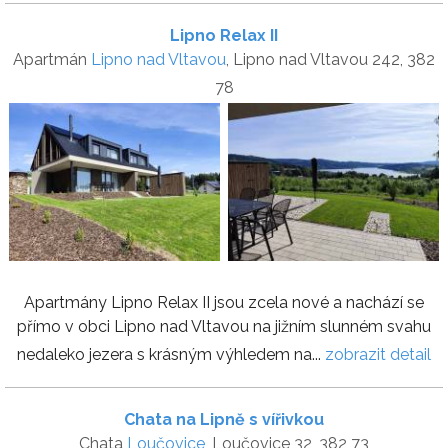
Lipno Relax II
Apartmán
Lipno nad Vltavou
, Lipno nad Vltavou 242, 382
78
Apartmány Lipno Relax II jsou zcela nové a nachází se
přímo v obci Lipno nad Vltavou na jižním slunném svahu
nedaleko jezera s krásným výhledem na...
zobrazit detail
Chata na Lipně s vířivkou
Chata
Loučovice
, Loučovice 32, 382 73