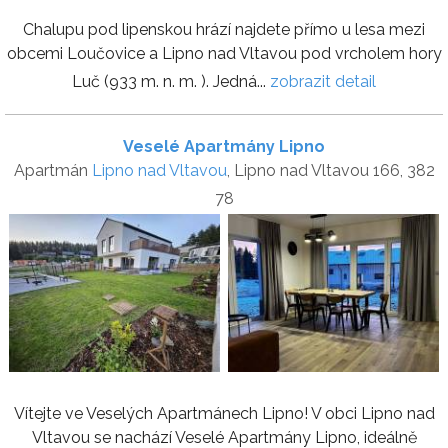
Chalupu pod lipenskou hrází najdete přímo u lesa mezi
obcemi Loučovice a Lipno nad Vltavou pod vrcholem hory
Luč (933 m. n. m. ). Jedná...
zobrazit detail
Veselé Apartmány Lipno
Apartmán
Lipno nad Vltavou
, Lipno nad Vltavou 166, 382
78
Vítejte ve Veselých Apartmánech Lipno! V obci Lipno nad
Vltavou se nachází Veselé Apartmány Lipno, ideálně