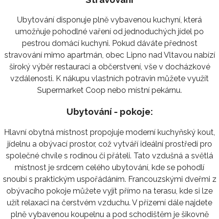
Ubytování disponuje plně vybavenou kuchyní, která
umožňuje pohodlné vaření od jednoduchých jídel po
pestrou domácí kuchyni. Pokud dáváte přednost
stravování mimo apartmán, obec Lipno nad Vltavou nabízí
široký výběr restaurací a občerstvení, vše v docházkové
vzdálenosti. K nákupu vlastních potravin můžete využít
Supermarket Coop nebo místní pekárnu.
Ubytování - pokoje:
Hlavní obytná místnost propojuje moderní kuchyňský kout,
jídelnu a obývací prostor, což vytváří ideální prostředí pro
společné chvíle s rodinou či přáteli. Tato vzdušná a světlá
místnost je srdcem celého ubytování, kde se pohodlí
snoubí s praktickým uspořádáním. Francouzskými dveřmi z
obývacího pokoje můžete vyjít přímo na terasu, kde si lze
užít relaxaci na čerstvém vzduchu. V přízemí dále najdete
plně vybavenou koupelnu a pod schodištěm je šikovně