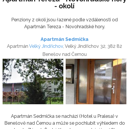
- okolí
Penziony z okolí jsou řazené podle vzdálenosti od
Apartmán Tereza - Novohradské hory.
Apartmán Sedmička
Apartmán
Velký Jindřichov
, Velký Jindřichov 32, 382 82
Benešov nad Černou
Apartmán Sedmička se nachází (Hotel u Pralesa) v
Benešově nad Černou a může se pochlubit výhledem do