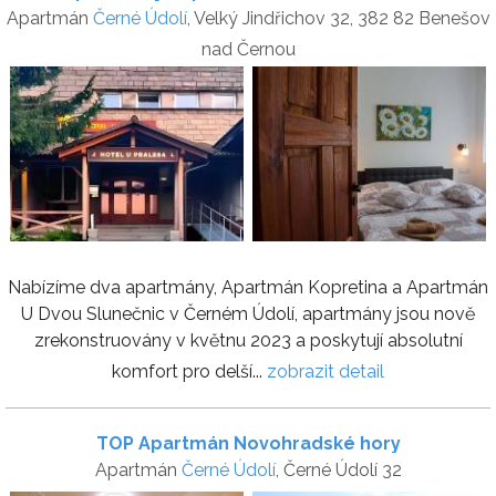
Apartmán
Černé Údolí
, Velký Jindřichov 32, 382 82 Benešov
nad Černou
Nabízíme dva apartmány, Apartmán Kopretina a Apartmán
U Dvou Slunečnic v Černém Údolí, apartmány jsou nově
zrekonstruovány v květnu 2023 a poskytují absolutní
komfort pro delší...
zobrazit detail
TOP Apartmán Novohradské hory
Apartmán
Černé Údolí
, Černé Údolí 32