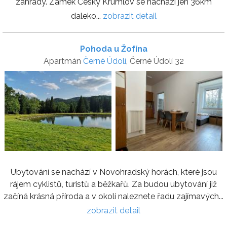
zahrady. Zámek Český Krumlov se nachází jen 36km
daleko...
zobrazit detail
Pohoda u Žofína
Apartmán
Černé Údolí
, Černé Údolí 32
Ubytování se nachází v Novohradský horách, které jsou
rájem cyklistů, turistů a běžkařů. Za budou ubytování již
začíná krásná příroda a v okolí naleznete řadu zajímavých...
zobrazit detail