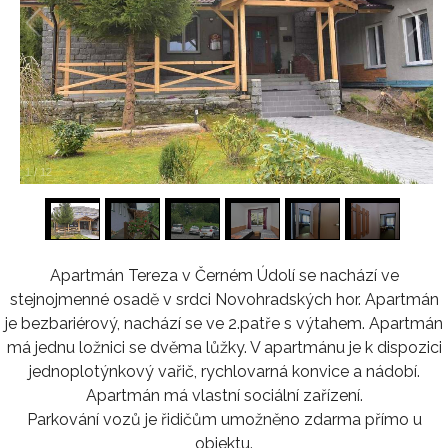
1
/
12
Apartmán Tereza v Černém Údolí se nachází ve
stejnojmenné osadě v srdci Novohradských hor. Apartmán
je bezbariérový, nachází se ve 2.patře s výtahem. Apartmán
má jednu ložnici se dvěma lůžky. V apartmánu je k dispozici
jednoplotýnkový vařič, rychlovarná konvice a nádobí.
Apartmán má vlastní sociální zařízení.
Parkování vozů je řidičům umožněno zdarma přímo u
objektu.