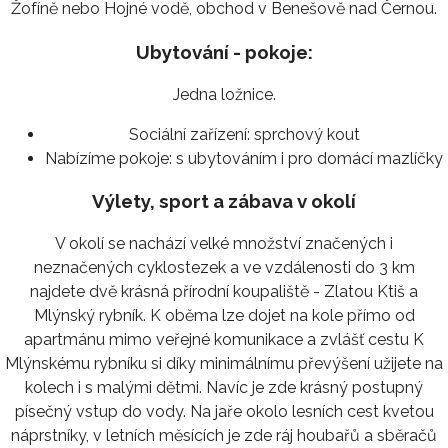
Žofíně nebo Hojné vodě, obchod v Benešově nad Černou.
Ubytování - pokoje:
Jedna ložnice.
Sociální zařízení:
sprchový kout
Nabízíme pokoje:
s ubytováním i pro domácí mazlíčky
Výlety, sport a zábava v okolí
V okolí se nachází velké množství značených i
neznačených cyklostezek a ve vzdálenosti do 3 km
najdete dvě krásná přírodní koupaliště - Zlatou Ktiš a
Mlýnský rybník. K oběma lze dojet na kole přímo od
apartmánu mimo veřejné komunikace a zvlášť cestu K
Mlýnskému rybníku si díky minimálnímu převýšení užijete na
kolech i s malými dětmi. Navíc je zde krásný postupný
písečný vstup do vody. Na jaře okolo lesních cest kvetou
náprstníky, v letních měsících je zde ráj houbařů a sběračů