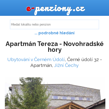
e-
penziony.cz
... podrobné hledání
Apartmán Tereza - Novohradské
hory
Ubytování v Černém Údolí
, Černé údolí 32 -
Apartmán,
Jižní Čechy