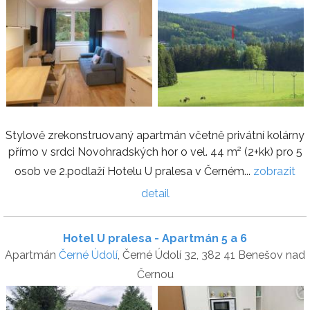
Stylově zrekonstruovaný apartmán včetně privátní kolárny
přímo v srdci Novohradských hor o vel. 44 m² (2+kk) pro 5
osob ve 2.podlaží Hotelu U pralesa v Černém...
zobrazit
detail
Hotel U pralesa - Apartmán 5 a 6
Apartmán
Černé Údolí
, Černé Údolí 32, 382 41 Benešov nad
Černou