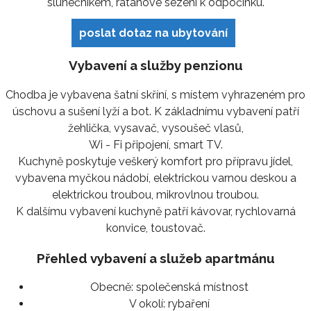
slunečníkem, ratanové sezeni k odpočinku.
poslat dotaz na ubytování
Vybavení a služby penzionu
Chodba je vybavena šatní skříní, s místem vyhrazeném pro
úschovu a sušení lyží a bot. K základnímu vybavení patří
žehlička, vysavač, vysoušeč vlasů,
Wi - Fi připojení, smart TV.
Kuchyně poskytuje veškerý komfort pro přípravu jídel,
vybavena myčkou nádobí, elektrickou varnou deskou a
elektrickou troubou, mikrovlnou troubou.
K dalšímu vybavení kuchyně patří kávovar, rychlovarná
konvice, toustovač.
Přehled vybavení a služeb apartmánu
Obecně:
společenská místnost
V okolí:
rybaření