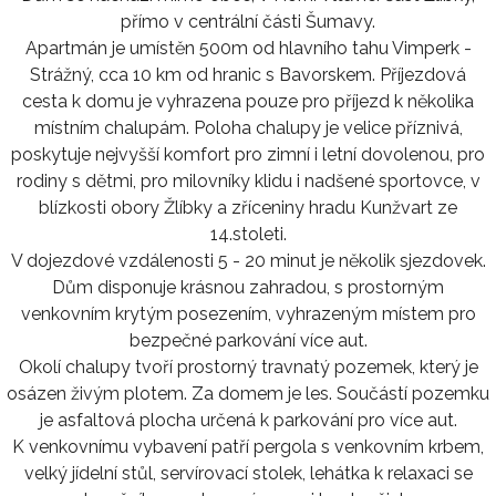
přímo v centrální části Šumavy.
Apartmán je umístěn 500m od hlavního tahu Vimperk -
Strážný, cca 10 km od hranic s Bavorskem. Příjezdová
cesta k domu je vyhrazena pouze pro příjezd k několika
místním chalupám. Poloha chalupy je velice příznivá,
poskytuje nejvyšší komfort pro zimní i letní dovolenou, pro
rodiny s dětmi, pro milovníky klidu i nadšené sportovce, v
blízkosti obory Žlíbky a zříceniny hradu Kunžvart ze
14.stoleti.
V dojezdové vzdálenosti 5 - 20 minut je několik sjezdovek.
Dům disponuje krásnou zahradou, s prostorným
venkovním krytým posezením, vyhrazeným místem pro
bezpečné parkování více aut.
Okolí chalupy tvoří prostorný travnatý pozemek, který je
osázen živým plotem. Za domem je les. Součástí pozemku
je asfaltová plocha určená k parkování pro více aut.
K venkovnímu vybavení patří pergola s venkovním krbem,
velký jídelní stůl, servírovací stolek, lehátka k relaxaci se