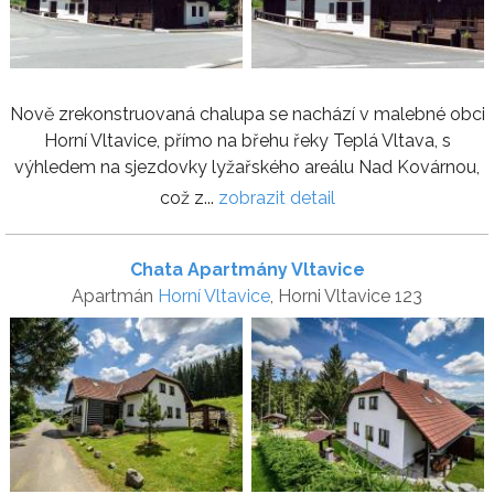
Nově zrekonstruovaná chalupa se nachází v malebné obci
Horní Vltavice, přímo na břehu řeky Teplá Vltava, s
výhledem na sjezdovky lyžařského areálu Nad Kovárnou,
což z...
zobrazit detail
Chata Apartmány Vltavice
Apartmán
Horní Vltavice
, Horni Vltavice 123