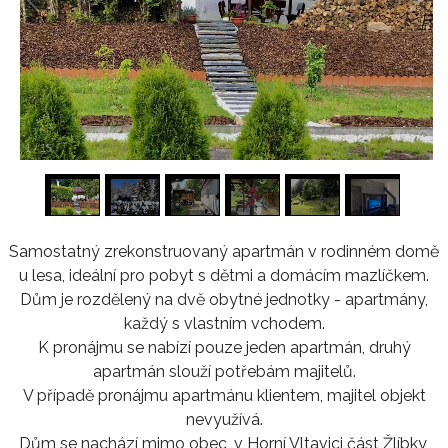
1
/
15
Samostatný zrekonstruovaný apartmán v rodinném domě
u lesa, ideální pro pobyt s dětmi a domácím mazlíčkem.
Dům je rozdělený na dvě obytné jednotky - apartmány,
každý s vlastním vchodem.
K pronájmu se nabízí pouze jeden apartmán, druhý
apartmán slouží potřebám majitelů.
V případě pronájmu apartmánu klientem, majitel objekt
nevyužívá.
Dům se nachází mimo obec, v Horní Vltavici část Žlíbky,