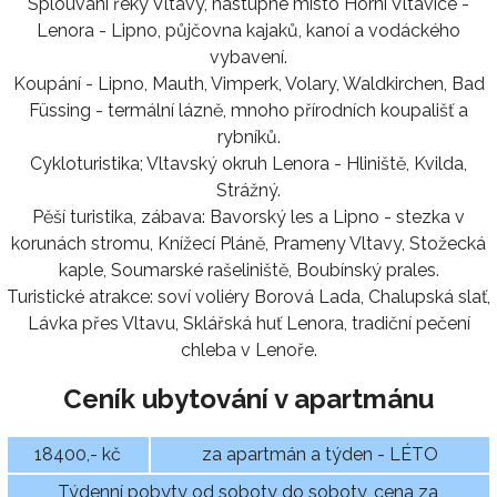
Splouvání řeky Vltavy, nástupné místo Horní Vltavice -
Lenora - Lipno, půjčovna kajaků, kanoí a vodáckého
vybavení.
Koupání - Lipno, Mauth, Vimperk, Volary, Waldkirchen, Bad
Füssing - termální lázně, mnoho přírodních koupališť a
rybníků.
Cykloturistika; Vltavský okruh Lenora - Hliniště, Kvilda,
Strážný.
Pěší turistika, zábava: Bavorský les a Lipno - stezka v
korunách stromu, Knížecí Pláně, Prameny Vltavy, Stožecká
kaple, Soumarské rašeliniště, Boubínský prales.
Turistické atrakce: soví voliéry Borová Lada, Chalupská slať,
Lávka přes Vltavu, Sklářská huť Lenora, tradiční pečení
chleba v Lenoře.
Ceník ubytování v apartmánu
18400,- kč
za apartmán a týden - LÉTO
Týdenní pobyty od soboty do soboty, cena za