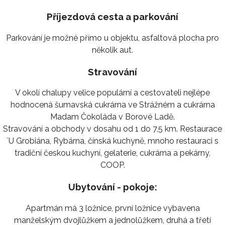
Příjezdová cesta a parkování
Parkování je možné přímo u objektu, asfaltová plocha pro
několik aut.
Stravování
V okolí chalupy velice populární a cestovateli nejlépe
hodnocená šumavská cukrárna ve Strážném a cukrárna
Madam Čokoláda v Borové Ladě.
Stravování a obchody v dosahu od 1 do 7,5 km. Restaurace
´U Grobiána, Rybárna, čínská kuchyně, mnoho restauraci s
tradiční českou kuchyní, gelaterie, cukrárna a pekárny,
COOP.
Ubytování - pokoje:
Apartmán má 3 ložnice, první ložnice vybavena
manželským dvojlůžkem a jednolůžkem, druhá a třetí