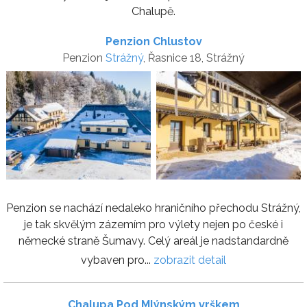
Chalupě.
Penzion Chlustov
Penzion
Strážný
, Řasnice 18, Strážný
Penzion se nachází nedaleko hraničního přechodu Strážný,
je tak skvělým zázemím pro výlety nejen po české i
německé straně Šumavy. Celý areál je nadstandardně
vybaven pro...
zobrazit detail
Chalupa Pod Mlýnským vrškem