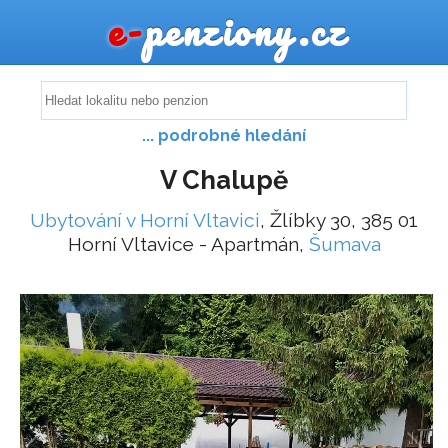
e-
penziony.cz
... podrobné hledání
V Chalupě
Ubytování v Horní Vltavici
, Žlíbky 30, 385 01
Horní Vltavice - Apartmán,
Šumava