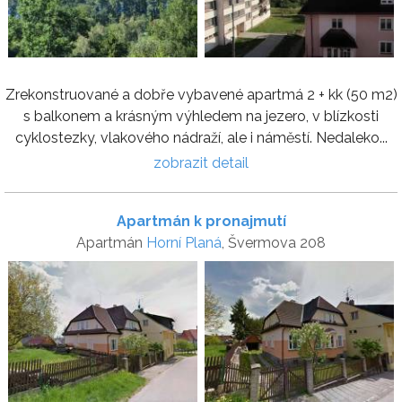
Zrekonstruované a dobře vybavené apartmá 2 + kk (50 m2)
s balkonem a krásným výhledem na jezero, v blízkosti
cyklostezky, vlakového nádraží, ale i náměstí. Nedaleko...
zobrazit detail
Apartmán k pronajmutí
Apartmán
Horní Planá
, Švermova 208