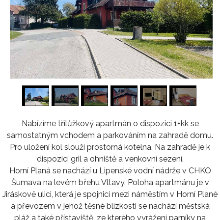
1
/
14
Nabízíme třílůžkový apartmán o dispozici 1+kk se
samostatným vchodem a parkováním na zahradě domu.
Pro uložení kol slouží prostorná kotelna. Na zahradě je k
dispozici gril a ohniště a venkovní sezení.
Horní Planá se nachází u Lipenské vodní nádrže v CHKO
Šumava na levém břehu Vltavy. Poloha apartmánu je v
Jiráskově ulici, která je spojnicí mezi náměstím v Horní Plané
a převozem v jehož těsné blízkosti se nachází městská
pláž a také přístaviště, ze kterého vyrážení parníky na