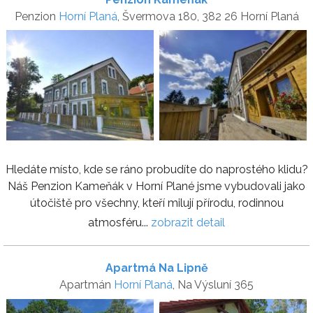
Penzion
Horní Planá
, Švermova 180, 382 26 Horní Planá
Hledáte místo, kde se ráno probudíte do naprostého klidu?
Náš Penzion Kameňák v Horní Plané jsme vybudovali jako
útočiště pro všechny, kteří milují přírodu, rodinnou
atmosféru...
zobrazit detail
Apartmá Na Lipně
Apartmán
Horní Planá
, Na Výsluní 365