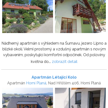
Nádherný apartmán s výhledem na Šumavu, jezero Lipno a
blízké okolí. Velmi prostorný a vzdušný apartmán s novým
vybavením, poskytující komfortní odpočinek. Od poloviny
května do...
zobrazit detail
Apartmán Létající Kolo
Apartmán
Horní Planá
, Nad Hřištěm 406, Horní Planá