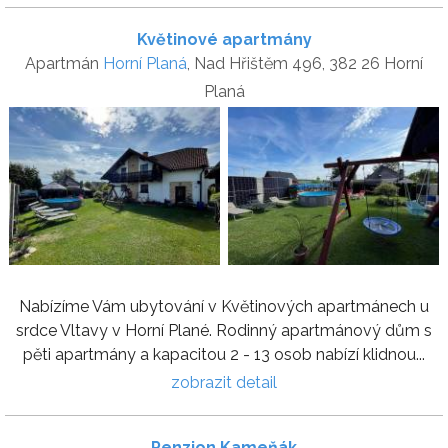
Květinové apartmány
Apartmán
Horní Planá
, Nad Hřištěm 496, 382 26 Horní
Planá
Nabízíme Vám ubytování v Květinových apartmánech u
srdce Vltavy v Horní Plané. Rodinný apartmánový dům s
pěti apartmány a kapacitou 2 - 13 osob nabízí klidnou...
zobrazit detail
Penzion Kameňák