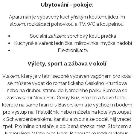
Ubytování - pokoje:
Apartmán je vybavený kuchyňským koutem, jídelním
stolem, rozkládací pohovkou a TV, WC a koupelnou.
Sociální zařízení:
sprchový kout, pračka
Kuchyně a vaření:
lednička, mikrovlnka, myčka nádobí
Elektronika:
tv
Výlety, sport a zábava v okolí
Vlakem, který je v letní sezóně vybaven vagónem pro kola,
se můžete vydat do romantického Českého Krumlova
nebo na druhou stranu do Národního parku Šumava se
zastávkami Nová Pec, Černý Kříž, Stožec a Nové Údolí,
které je na samé hranici s Bavorskem a je výchozím bodem
pro výstup na Třístoličník, nebo můžete na kole vystoupat
k Schwarzenberskému kanálu a zvolna se podél něj vracet
zpět. Pro inline bruslaře je oblíbená stezka mezi Stožcem a
Novou Pecí. V létě přes Horní Planou také jezdí cyklobus,