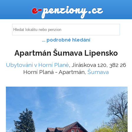
e-
penziony.cz
... podrobné hledání
Apartmán Šumava Lipensko
Ubytování v Horní Plané
, Jiráskova 120, 382 26
Horní Planá - Apartmán,
Šumava