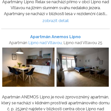
Apartmány Lipno Relax se nachází přímo v obci Lipno nad
Vltavou na jižním slunném svahu nedaleko jezera.
Apartmány se nachází v blízkosti lesa v rezidenční části...
zobrazit detail
Apartmán Anemos Lipno
Apartmán
Lipno nad Vltavou
, Lipno nad Vltavou 25
Apartmán ANEMOS Lipno je nově zprovozněný apartmán,
který se nachází v klidném prostředí apartmánového domu
č. p. 25,jenž najdete v blízkosti centra obce Lipno nad