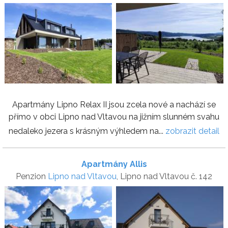
Apartmány Lipno Relax II jsou zcela nové a nachází se
přímo v obci Lipno nad Vltavou na jižním slunném svahu
nedaleko jezera s krásným výhledem na...
zobrazit detail
Apartmány Allis
Penzion
Lipno nad Vltavou
, Lipno nad Vltavou č. 142