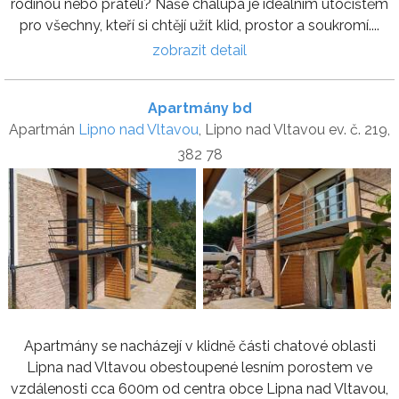
rodinou nebo přáteli? Naše chalupa je ideálním útočištěm
pro všechny, kteří si chtějí užít klid, prostor a soukromí....
zobrazit detail
Apartmány bd
Apartmán
Lipno nad Vltavou
, Lipno nad Vltavou ev. č. 219,
382 78
Apartmány se nacházejí v klidně části chatové oblasti
Lipna nad Vltavou obestoupené lesním porostem ve
vzdálenosti cca 600m od centra obce Lipna nad Vltavou,