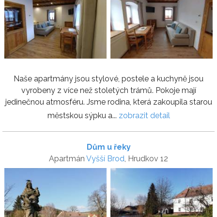
Naše apartmány jsou stylové, postele a kuchyně jsou
vyrobeny z více než stoletých trámů. Pokoje mají
jedinečnou atmosféru. Jsme rodina, která zakoupila starou
městskou sýpku a...
zobrazit detail
Dům u řeky
Apartmán
Vyšší Brod
, Hrudkov 12