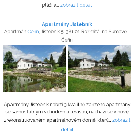
pláží a...
zobrazit detail
Apartmány Jistebník
Apartmán
Čeřín
, Jistebník 5, 381 01 Rožmitál na Šumavě -
Čeřín
Apartmány Jistebník nabízí 3 kvalitně zařízené apartmány
se samostatným vchodem a terasou, nachází se v nově
zrekonstruovaném apartmánovém domě, který...
zobrazit
detail