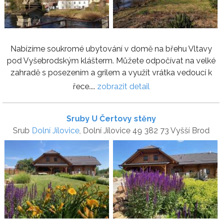
Nabízíme soukromé ubytování v domě na břehu Vltavy
pod Vyšebrodským klášterm. Můžete odpočívat na velké
zahradě s posezením a grilem a využít vrátka vedoucí k
řece....
zobrazit detail
Sruby U Čertovy stěny
Srub
Dolní Jílovice
, Dolní Jílovice 49 382 73 Vyšší Brod