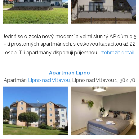
Jedná se o zcela nový, moderní a velmi slunný AP dům o 5
- ti prostorných apartmánech, s celkovou kapacitou až 22
osob. Tři apartmány disponují příjemnou...
zobrazit detail
Apartmán Lipno
Apartmán
Lipno nad Vltavou
, Lipno nad Vltavou 1, 382 78