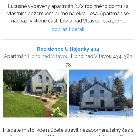
Luxusně vybavený apartmán (1/2 rodinného domu ) s
vlastním pozemkem přímo na okraji lesa. Apartmán se
nachází v klidné části Lipna nad Vltavou, cca 1 km...
zobrazit detail
Rezidence U Hájenky 434
Apartmán
Lipno nad Vltavou
, Lipno nad Vltavou 434, 382
78
Hledáte místo, kde můžete strávit nezapomenutelný čas s