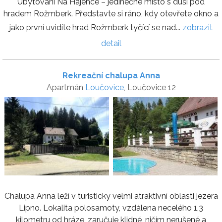
Ubytování Na Hájence – jedinečné místo s duší pod
hradem Rožmberk. Představte si ráno, kdy otevřete okno a
jako první uvidíte hrad Rožmberk tyčící se nad...
zobrazit
detail
Rekreační chalupa Anna
Apartmán
Loučovice
, Loučovice 12
Chalupa Anna leží v turisticky velmi atraktivní oblasti jezera
Lipno. Lokalita polosamoty, vzdálena necelého 1,3
kilometru od hráze, zaručuje klidné, ničím nerušené a