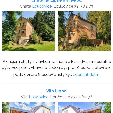
Chata na Lipně s vířivkou
Chata
Loučovice
, Loučovice 32, 382 73
Pronájem chaty s vířivkou na Lipně u lesa, dva samostatné
byty, vše plně vybavené. Jeden byt pro 10 osob a otevřené
podkroví pro 8 osob+ přistýlky...
zobrazit detail
Vila Lipno
Vila
Loučovice
, Loučovice 272, 382 76