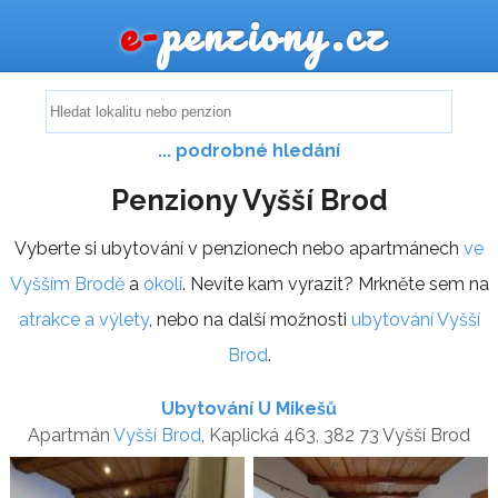
e-
penziony.cz
... podrobné hledání
Penziony Vyšší Brod
Vyberte si ubytování v penzionech nebo apartmánech
ve
Vyšším Brodě
a
okolí
. Nevíte kam vyrazit? Mrkněte sem na
atrakce a výlety
, nebo na další možnosti
ubytování Vyšší
Brod
.
Ubytování U Mikešů
Apartmán
Vyšší Brod
, Kaplická 463, 382 73 Vyšší Brod