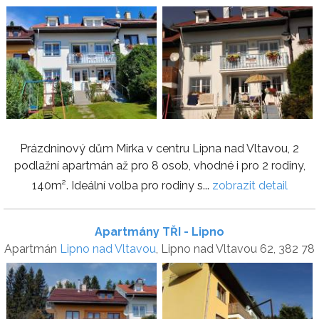
Prázdninový dům Mirka v centru Lipna nad Vltavou, 2
podlažní apartmán až pro 8 osob, vhodné i pro 2 rodiny,
140m². Ideální volba pro rodiny s...
zobrazit detail
Apartmány TŘI - Lipno
Apartmán
Lipno nad Vltavou
, Lipno nad Vltavou 62, 382 78