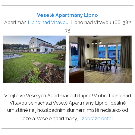
Veselé Apartmány Lipno
Apartmán
Lipno nad Vltavou
, Lipno nad Vltavou 166, 382
78
Vítejte ve Veselých Apartmánech Lipno! V obci Lipno nad
Vltavou se nachází Veselé Apartmány Lipno, ideálně
umístěné na jihozápadním slunném místě nedaleko od
jezera. Veselé apartmány,...
zobrazit detail