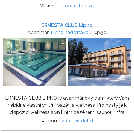
Vltavou....
zobrazit detail
ERNESTA CLUB Lipno
Apartmán
Lipno nad Vltavou
, č.p.50
ERNESTA CLUB LIPNO je apartmánový dům, který Vám
nabídne vlastní vnitřní bazén a wellness. Pro hosty je k
dispozici wellness s vnitřním bazénem, saunou, infra
saunou,...
zobrazit detail