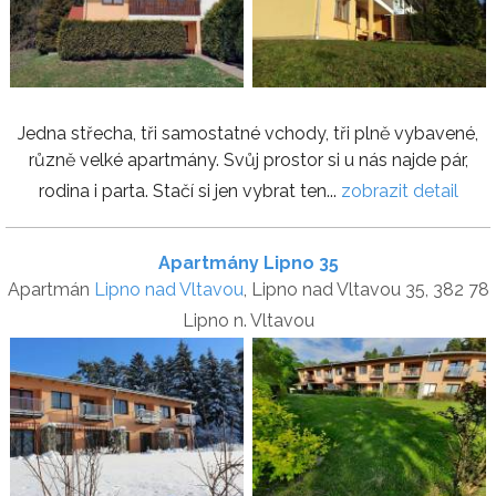
Jedna střecha, tři samostatné vchody, tři plně vybavené,
různě velké apartmány. Svůj prostor si u nás najde pár,
rodina i parta. Stačí si jen vybrat ten...
zobrazit detail
Apartmány Lipno 35
Apartmán
Lipno nad Vltavou
, Lipno nad Vltavou 35, 382 78
Lipno n. Vltavou