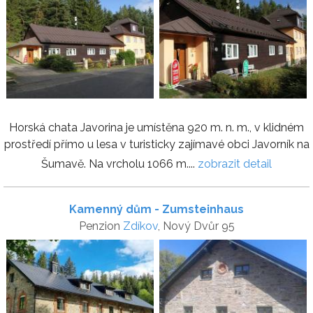
Horská chata Javorina je umístěna 920 m. n. m., v klidném
prostředí přímo u lesa v turisticky zajímavé obci Javorník na
Šumavě. Na vrcholu 1066 m....
zobrazit detail
Kamenný dům - Zumsteinhaus
Penzion
Zdíkov
, Nový Dvůr 95