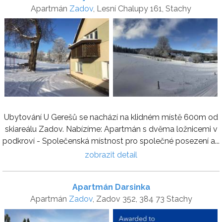
Apartmán
Zadov
, Lesní Chalupy 161, Stachy
Ubytování U Gerešů se nachází na klidném místě 600m od
skiareálu Zadov. Nabízíme: Apartmán s dvěma ložnicemi v
podkroví - Společenská místnost pro společné posezení a...
zobrazit detail
Apartmán Darsinka
Apartmán
Zadov
, Zadov 352, 384 73 Stachy