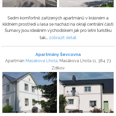
Sedm komfortně zařízených apartmánů v krásném a
klidném prostředí u lesa se nachází na okraji centrální části
Šumavy jsou ideálním východiskem jak pro letní turistiku
tak...
zobrazit detail
Apartmány Ševcovna
Apartmán
Masákova Lhota
, Masákova Lhota 11, 384 73
Zdíkov