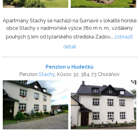
Apartmány Stachy se nachází na Šumavě v lokalitě horské
obce Stachy v nadmořské výšce 780 m n. m., vzdáleny
pouhých 5 km od lyžařského střediska Zadov...
zobrazit
detail
Penzion u Hudečků
Penzion
Stachy
, Kůsov 32, 384 73 Churáňov