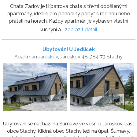
Chata Zadov je třípatrová chata s třemi oddělenými
apartmány, ideální pro pohodlný pobyt s rodinou nebo
přáteli na horách. Každý apartmán je vybaven vlastní
kuchyní a...
zobrazit detail
Ubytování U Jedliček
Apartmán
Jaroškov
, Jaroškov 48, 384 73 Stachy
Ubytovaní se nachází na Šumavě ve vesnici Jaroškov, část
obce Stachy. Klidná obec Stachy leží na úpatí Šumavy,