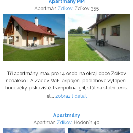
Apartmány MM
Apartmán
Zdíkov
, Zdíkov 355
Tři apartmány, max. pro 14 osob, na okraji obce Zdíkov
nedaleko LA Zadov. WiFi připojení, podlahové vytápění,
houpačky, pískoviště, trampolína, gril, stůl na stolní tenis,
el....
zobrazit detail
Apartmány
Apartmán
Zdíkov
, Hodonín 40