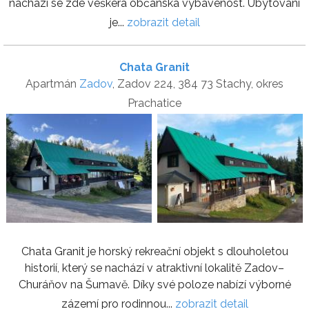
nachází se zde veškerá občanská vybavenost. Ubytovaní
je...
zobrazit detail
Chata Granit
Apartmán
Zadov
, Zadov 224, 384 73 Stachy, okres
Prachatice
Chata Granit je horský rekreační objekt s dlouholetou
historií, který se nachází v atraktivní lokalitě Zadov–
Churáňov na Šumavě. Díky své poloze nabízí výborné
zázemí pro rodinnou...
zobrazit detail