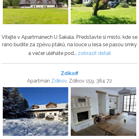
Vítejte v Apartmánech U Šakala. Představte si místo, kde se
ráno budíte za zpěvu ptáků, na louce u lesa se pasou srnky
a večer uléháte pod...
zobrazit detail
Zdíkoff
Apartmán
Zdíkov
, Zdíkov 159, 384 72