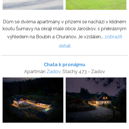
Dům se dvěma apartmány v přízemí se nachází v klidném
koutu Šumavy na okraji malé obce Jaroškov, s překrásným
výhledem na Boubín a Churáňov. Je vzdálen...
zobrazit
detail
Chata k pronájmu
Apartmán
Zadov
, Stachy 473 - Zadov