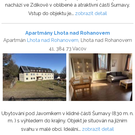
nachází ve Zdíkově v oblíbené a atraktivní části Šumavy.
Vstup do objektu je...
zobrazit detail
Apartmány Lhota nad Rohanovem
Apartmán
Lhota nad Rohanovem
, Lhota nad Rohanovem
41, 384 73 Vacov
Ubytování pod Javorníkem v klidné části Šumavy (830 m. n.
m. ) s výhledem do krajiny. Objekt je situován na jižním
svahu v malé obci. Ideální...
zobrazit detail