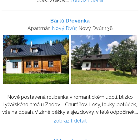
obec Zdíkov....
zobrazit detail
Bártů Dřevěnka
Apartmán
Nový Dvůr
, Nový Dvůr 138
Nově postavená roubenka v romantickém údolí, blízko
lyžařského areálu Zadov - Churáňov. Lesy, louky, potůček,
vše na dosah. V zimě běžky a sjezdovky, v létě odpočinek,...
zobrazit detail