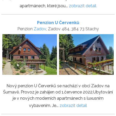
apartmánech, které jsou...
zobrazit detail
Penzion U Červenků
Penzion
Zadov
, Zadov 484, 384 73 Stachy
Nový penzion U Červenků se nachází v obci Zadov na
Šumavě. Provoz je zahájen od 1.července 2022.Ubytování
je v nových moderních apartmánech s luxusním
vybavením. Je...
zobrazit detail