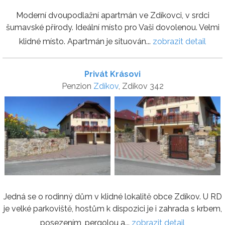
Moderní dvoupodlažní apartmán ve Zdíkovci, v srdci
šumavské přírody. Ideální místo pro Vaši dovolenou. Velmi
klidné místo. Apartmán je situován...
zobrazit detail
Privát Krásovi
Penzion
Zdíkov
, Zdíkov 342
Jedná se o rodinný dům v klidné lokalitě obce Zdíkov. U RD
je velké parkoviště, hostům k dispozici je i zahrada s krbem,
posezením, pergolou a...
zobrazit detail