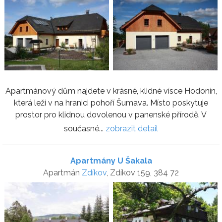
Apartmánový dům najdete v krásné, klidné vísce Hodonín,
která leží v na hranici pohoří Šumava. Místo poskytuje
prostor pro klidnou dovolenou v panenské přírodě. V
současné...
zobrazit detail
Apartmány U Šakala
Apartmán
Zdíkov
, Zdíkov 159, 384 72