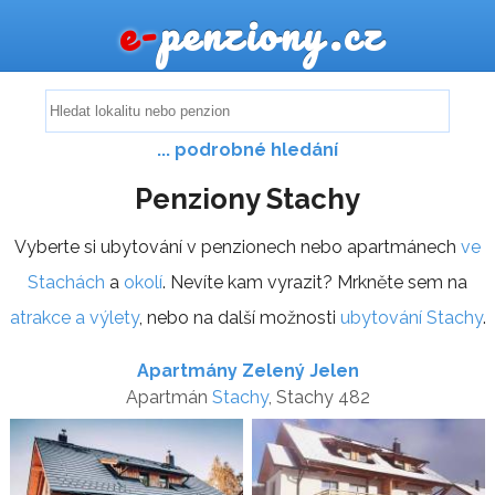
e-
penziony.cz
... podrobné hledání
Penziony Stachy
Vyberte si ubytování v penzionech nebo apartmánech
ve
Stachách
a
okolí
. Nevíte kam vyrazit? Mrkněte sem na
atrakce a výlety
, nebo na další možnosti
ubytování Stachy
.
Apartmány Zelený Jelen
Apartmán
Stachy
, Stachy 482