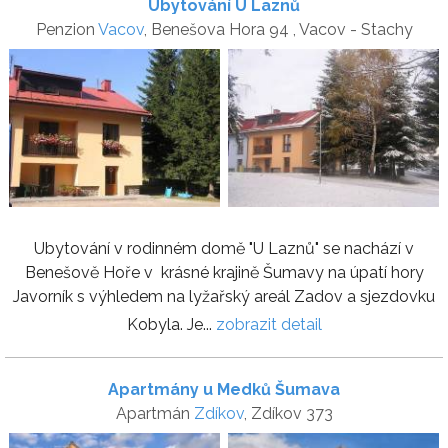
Ubytování U Laznů
Penzion
Vacov
, Benešova Hora 94 , Vacov - Stachy
Ubytování v rodinném domě "U Laznů" se nachází v
Benešově Hoře v krásné krajině Šumavy na úpatí hory
Javorník s výhledem na lyžařský areál Zadov a sjezdovku
Kobyla. Je...
zobrazit detail
Apartmány u Medků Šumava
Apartmán
Zdíkov
, Zdíkov 373