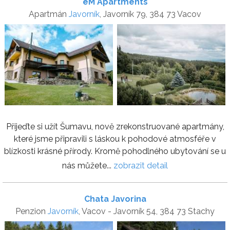
eM Apartments
Apartmán
Javorník
, Javorník 79, 384 73 Vacov
Přijeďte si užít Šumavu, nově zrekonstruované apartmány,
které jsme připravili s láskou k pohodové atmosféře v
blízkosti krásné přírody. Kromě pohodlného ubytování se u
nás můžete...
zobrazit detail
Chata Javorina
Penzion
Javorník
, Vacov - Javorník 54, 384 73 Stachy