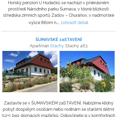
Horský penzion U Hudečků se nachází v překrásném
prostředí Národního parku Šumava, v těsné blízkosti
střediska zimních sportů Zadov – Churáňov, v nadmořské
výšce 860m n....
zobrazit detail
ŠUMAVSKÉ zaSTAVENÍ
Apartmán
Stachy
, Stachy 463
Zastavte se v ŠUMAVSKÉM zaSTAVENÍ. Nabízíme klidný
pobyt dospělým osobám nebo rodinám se staršími dětmi
(12+), bez domácích mazlíčků. Odpočinete si v komfortních