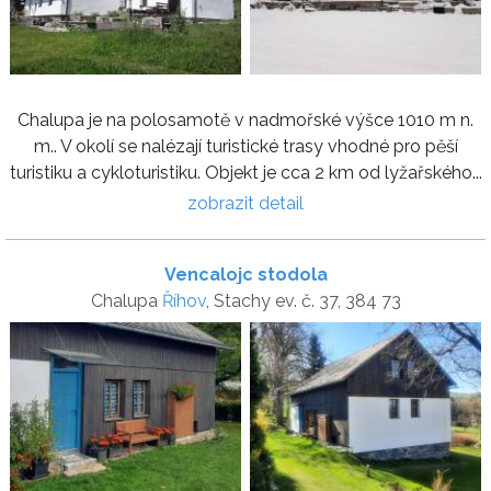
Chalupa je na polosamotě v nadmořské výšce 1010 m n.
m.. V okolí se nalézají turistické trasy vhodné pro pěší
turistiku a cykloturistiku. Objekt je cca 2 km od lyžařského...
zobrazit detail
Vencalojc stodola
Chalupa
Říhov
, Stachy ev. č. 37, 384 73