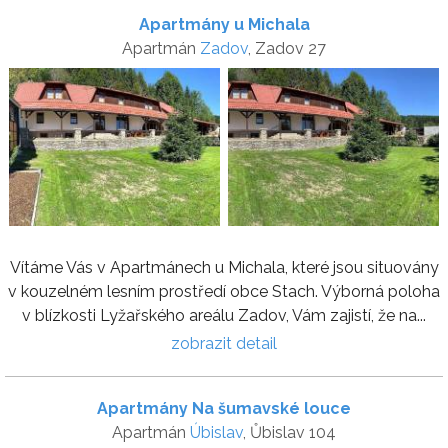
Apartmány u Michala
Apartmán
Zadov
, Zadov 27
Vítáme Vás v Apartmánech u Michala, které jsou situovány
v kouzelném lesním prostředí obce Stach. Výborná poloha
v blízkosti Lyžařského areálu Zadov, Vám zajistí, že na...
zobrazit detail
Apartmány Na šumavské louce
Apartmán
Úbislav
, Ůbislav 104