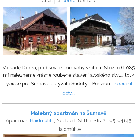
Chalupa
Dobrá
, Dobrá 7
V osadě Dobrá, pod severními svahy vrcholu Stožec (1 085
m) nalezneme krásné roubené stavení alpského stylu, tolik
typické pro Šumavu a bývalé Sudety - Penzion...
zobrazit
detail
Malebný apartmán na Šumavě
Apartmán
Haidmühle
, Adalbert-Stifter-Straße 95, 94145
Haidmühle