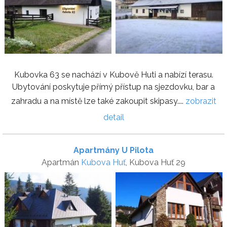
Kubovka 63 se nachází v Kubově Huti a nabízí terasu.
Ubytování poskytuje přímý přístup na sjezdovku, bar a
zahradu a na místě lze také zakoupit skipasy....
zobrazit
detail
Apartmány U Pilota
Apartmán
Kubova Huť
, Kubova Huť 29