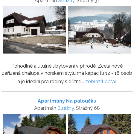
Apartmán
Strážný
, Strážný 31
Pohodlné a útulné ubytování v přírodě. Zcela nově
zařízená chalupa v horském stylu má kapacitu 12 - 18 osob
a je ideální pro rodiny s dětmi...
zobrazit detail
Apartmány Na paloučku
Apartmán
Strážný
, Strážný 68