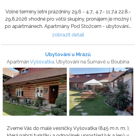
Volné termíny letní prázdniny 29.6 - 4.7., 4.7.- 11.7.a 22.8.-
29.8.2026 vhodné pro větší skupiny, pronájem je možný i
po apártmánech. Apartmány Pod Stožcem - ubytování...
zobrazit detail
Ubytování u Mrázů
Apartmán
Vyšovatka
, Ubytování na Šumavě u Boubína
Zveme Vás do malé vesničky Vyšovatka (845 m n. m. ),
která nabízí turistiku a odpočinek uprostřed luk a lesů v