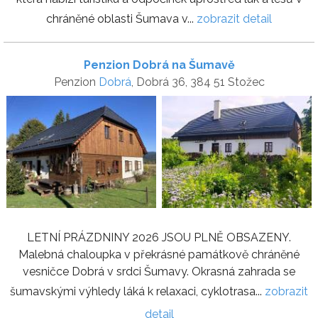
chráněné oblasti Šumava v...
zobrazit detail
Penzion Dobrá na Šumavě
Penzion
Dobrá
, Dobrá 36, 384 51 Stožec
LETNÍ PRÁZDNINY 2026 JSOU PLNĚ OBSAZENY.
Malebná chaloupka v překrásné památkově chráněné
vesničce Dobrá v srdci Šumavy. Okrasná zahrada se
šumavskými výhledy láká k relaxaci, cyklotrasa...
zobrazit
detail