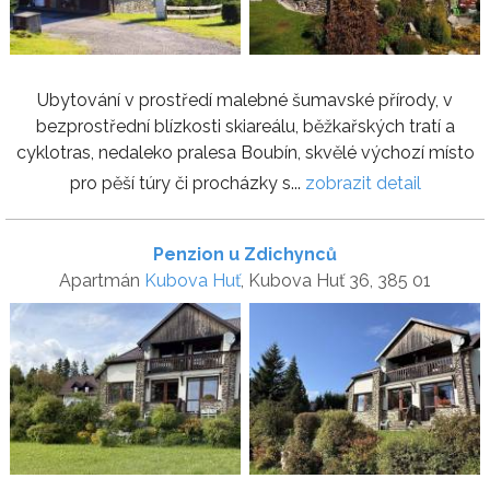
Ubytování v prostředí malebné šumavské přírody, v
bezprostřední blízkosti skiareálu, běžkařských tratí a
cyklotras, nedaleko pralesa Boubín, skvělé výchozí místo
pro pěší túry či procházky s...
zobrazit detail
Penzion u Zdichynců
Apartmán
Kubova Huť
, Kubova Huť 36, 385 01