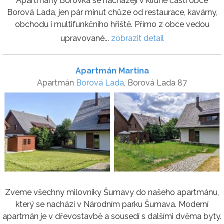
Apartmány Borovka se nacházejí v klidné části obce
Borová Lada, jen pár minut chůze od restaurace, kavárny,
obchodu i multifunkčního hřiště. Přímo z obce vedou
upravované...
zobrazit detail
Apartmán Martina
Apartmán
Borová Lada
, Borová Lada 87
Zveme všechny milovníky Šumavy do našeho apartmánu,
který se nachází v Národním parku Šumava. Moderní
apartmán je v dřevostavbě a sousedí s dalšími dvěma byty.