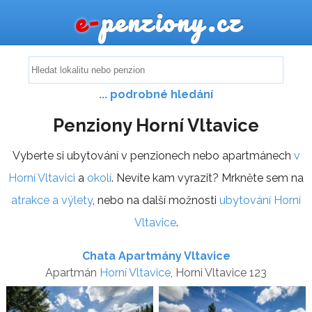
e-
penziony.cz
... podrobné hledání
Penziony Horní Vltavice
Vyberte si ubytování v penzionech nebo apartmánech
v
Horní Vltavici
a
okolí
. Nevíte kam vyrazit? Mrkněte sem na
atrakce a výlety
, nebo na další možnosti
ubytování Horní
Vltavice
.
Chata Apartmány Vltavice
Apartmán
Horní Vltavice
, Horni Vltavice 123