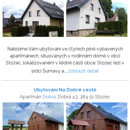
Nabízíme Vám ubytování ve čtyřech plně vybavených
apartmánech, situovaných v rodinném domě v obci
Stožec, lokalizovaném v klidné části obce. Stožec leží v
srdci Šumavy a...
zobrazit detail
Ubytování Na Dobré cestě
Apartmán
Dobrá
, Dobrá 43, 384 51 Stožec