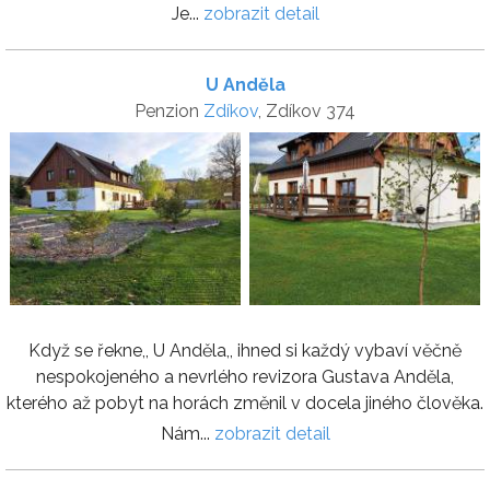
Je...
zobrazit detail
U Anděla
Penzion
Zdíkov
, Zdíkov 374
Když se řekne,, U Anděla,, ihned si každý vybaví věčně
nespokojeného a nevrlého revizora Gustava Anděla,
kterého až pobyt na horách změnil v docela jiného člověka.
Nám...
zobrazit detail