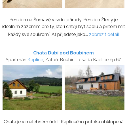
Penzion na Šumavě v srdci přírody. Penzion Žleby je
ideálním zázemím pro ty, kteří chtějí být spolu a přitom mít
každý své soukromí. Ať přijedete jako...
zobrazit detail
Chata Dubí pod Boubínem
Apartmán
Kaplice
, Zátoň-Boubín - osada Kaplice čp.60
Chata je v malebném údolí Kaplického potoka obklopená