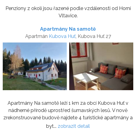
Penziony z okolí jsou řazené podle vzdálenosti od Horní
Vltavice.
Apartmány Na samotě
Apartmán
Kubova Huť
, Kubova Huť 27
Apartmány Na samotě leží 1 km za obcí Kubova Huť v
nádherné přírodě uprostřed šumavských lesů. V nově
zrekonstruované budově najdete 4 turistické apartmány a
byt...
zobrazit detail