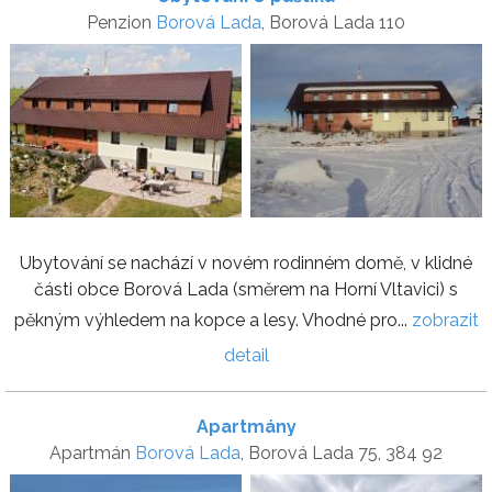
Penzion
Borová Lada
, Borová Lada 110
Ubytování se nachází v novém rodinném domě, v klidné
části obce Borová Lada (směrem na Horní Vltavici) s
pěkným výhledem na kopce a lesy. Vhodné pro...
zobrazit
detail
Apartmány
Apartmán
Borová Lada
, Borová Lada 75, 384 92