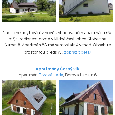
Nabízíme ubytování v nově vybudovaném apartmánu (60
m²) v rodinném domě v klidné části obce Stožec na
Šumavě. Apartmán 88 má samostatný vchod. Obsahuje
prostornou předsíň,...
zobrazit detail
Apartmány Černý vlk
Apartmán
Borová Lada
, Borová Lada 116