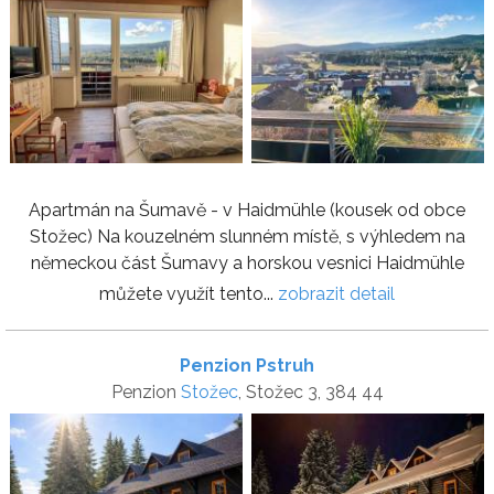
Apartmán na Šumavě - v Haidmühle (kousek od obce
Stožec) Na kouzelném slunném místě, s výhledem na
německou část Šumavy a horskou vesnici Haidmühle
můžete využít tento...
zobrazit detail
Penzion Pstruh
Penzion
Stožec
, Stožec 3, 384 44