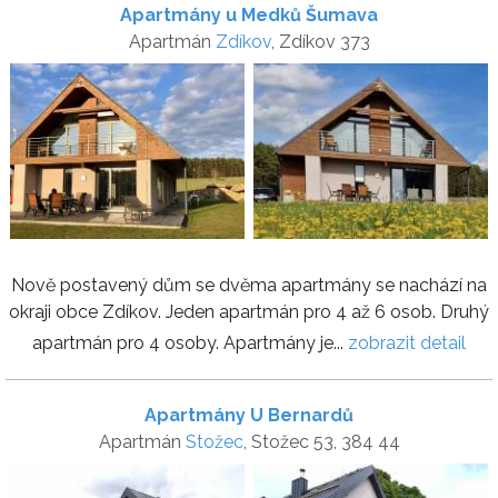
Apartmány u Medků Šumava
Apartmán
Zdíkov
, Zdíkov 373
Nově postavený dům se dvěma apartmány se nachází na
okraji obce Zdíkov. Jeden apartmán pro 4 až 6 osob. Druhý
apartmán pro 4 osoby. Apartmány je...
zobrazit detail
Apartmány U Bernardů
Apartmán
Stožec
, Stožec 53, 384 44