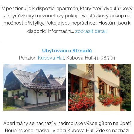
V penzionu je k dispozici apartmán, který tvoří dvoulůžkový
a čtyřlůžkový mezonetový pokoj. Dvoulůžkový pokoj má
možnost přistýlky. Pokoje jsou neprůchozí. Hostům jsou k
dispozici informační...
zobrazit detail
Ubytování u Strnadů
Penzion
Kubova Huť
, Kubova Huť 41, 385 01
Apartmány se nachází v nadmořské výšce 980m na úpatí
Boubínského masívu, v obci Kubova Huť. Zde se nachází