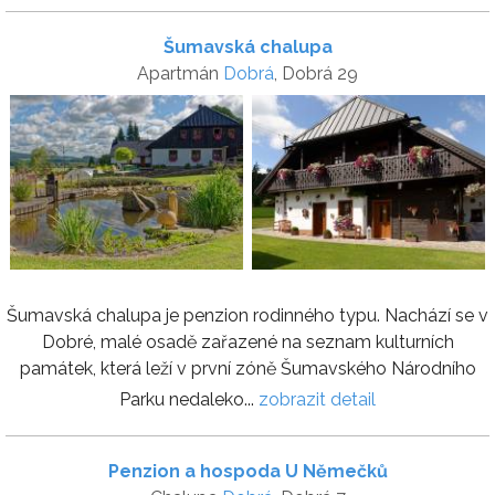
Šumavská chalupa
Apartmán
Dobrá
, Dobrá 29
Šumavská chalupa je penzion rodinného typu. Nachází se v
Dobré, malé osadě zařazené na seznam kulturních
památek, která leží v první zóně Šumavského Národního
Parku nedaleko...
zobrazit detail
Penzion a hospoda U Němečků