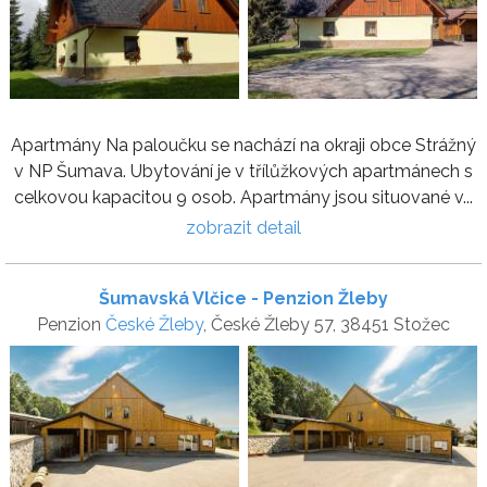
Apartmány Na paloučku se nachází na okraji obce Strážný
v NP Šumava. Ubytování je v třílůžkových apartmánech s
celkovou kapacitou 9 osob. Apartmány jsou situované v...
zobrazit detail
Šumavská Vlčice - Penzion Žleby
Penzion
České Žleby
, České Žleby 57, 38451 Stožec