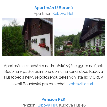
Apartmán U Beranů
Apartmán
Kubova Huť
Apartmán se nachází v nadmořské výšce 950m na úpatí
Boubína v patře rodinného domu na konci obce Kubova
Huť (obec s nejvýše položenou železniční stanicí v ČR). V
okolí Boubínský prales, vrchol...
zobrazit detail
Pension PEK
Penzion
Kubova Huť
, Kubova Huť 46