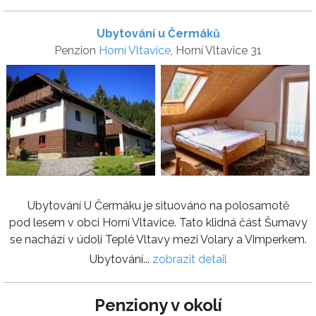
Ubytování u Čermáků
Penzion
Horní Vltavice
, Horní Vltavice 31
Ubytování U Čermáku je situováno na polosamotě
pod lesem v obci Horní Vltavice. Tato klidná část Šumavy
se nachází v údolí Teplé Vltavy mezi Volary a Vimperkem.
Ubytování...
zobrazit detail
Penziony v okolí