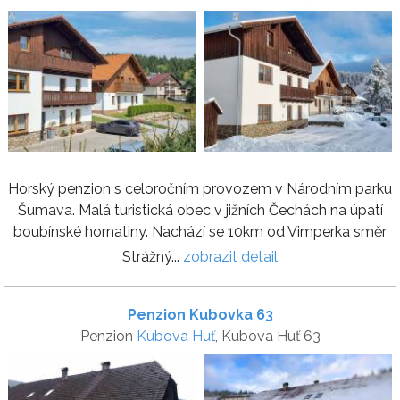
Horský penzion s celoročním provozem v Národním parku
Šumava. Malá turistická obec v jižních Čechách na úpatí
boubínské hornatiny. Nachází se 10km od Vimperka směr
Strážný...
zobrazit detail
Penzion Kubovka 63
Penzion
Kubova Huť
, Kubova Huť 63