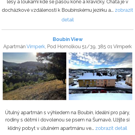
lesy a loukami kde se pasou koně a kravičky. Chata je v
docházkové vzdálenosti k Boubínskému jezírku a...
zobrazit
detail
Boubín View
Apartmán
Vimperk
, Pod Homolkou 51/39, 385 01 Vimperk
Útulný apartmán s výhledem na Boubín, ideální pro páry,
rodiny s dětmi i dovolenou se psem na Šumavě. Užijte si
klidný pobyt v útulném apartmánu ve...
zobrazit detail