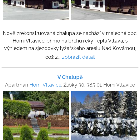
Nově zrekonstruovaná chalupa se nachází v malebné obci
Horní Vltavice, přímo na břehu řeky Teplá Vltava, s
výhledem na sjezdovky lyžařského areálu Nad Kovárnou,
což z...
zobrazit detail
V Chalupě
Apartmán
Horní Vltavice
, Žlíbky 30, 385 01 Horní Vltavice