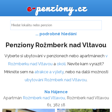
e-
penziony.cz
... podrobné hledání
Penziony Rožmberk nad Vltavou
Vyberte si ubytování v penzionech nebo apartmánech
v
Rožmberku nad Vltavou
a
okolí
. Nevíte kam vyrazit?
Mrkněte sem na
atrakce a výlety
, nebo na další možnosti
ubytování Rožmberk nad Vltavou
.
Na Hájence
Apartmán
Rožmberk nad Vltavou
, Rožmberk nad Vltavou
61, 382 18