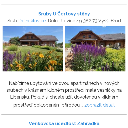
Sruby U Čertovy stěny
Srub
Dolní Jílovice
, Dolní Jílovice 49 382 73 Vyšší Brod
Nabízíme ubytování ve dvou apartmánech v nových
srubech v krásném klidném prostředí malé vesničky na
Lipensku. Pokud si chcete užít dovolenou v klidném
prostředí obklopeném přírodou,...
zobrazit detail
Venkovská usedlost Zahrádka