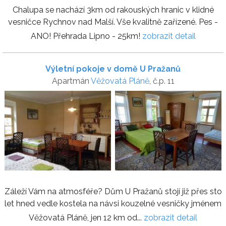
Chalupa se nachází 3km od rakouských hranic v klidné
vesničce Rychnov nad Malší. Vše kvalitně zařízené. Pes -
ANO! Přehrada Lipno - 25km!
zobrazit detail
Výletní pokoje v domě U Pražanů
Apartmán
Věžovatá Pláně
, č.p. 11
Záleží Vám na atmosféře? Dům U Pražanů stojí již přes sto
let hned vedle kostela na návsi kouzelné vesničky jménem
Věžovatá Pláně, jen 12 km od...
zobrazit detail