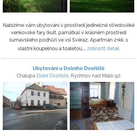
Nabízíme vám ubytování v prostředí jedinečné středověké
venkovské fary (kult. památka) v krásném prostředí
šumavského podhůří ve vsi Svéraz. Apartmán 2+kk, s
vlastní koupelnou a toaletou,...
zobrazit detail
Ubytování u Dolního Dvořiště
Chalupa
Dolní Dvořiště
, Rychnov nad Malší 92