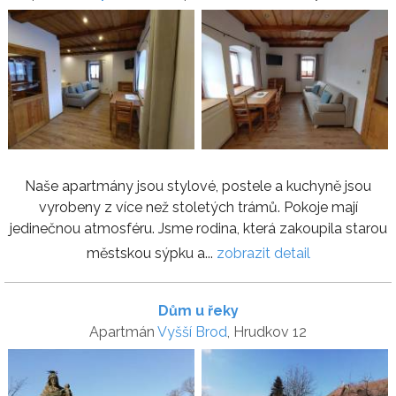
Naše apartmány jsou stylové, postele a kuchyně jsou
vyrobeny z více než stoletých trámů. Pokoje mají
jedinečnou atmosféru. Jsme rodina, která zakoupila starou
městskou sýpku a...
zobrazit detail
Dům u řeky
Apartmán
Vyšší Brod
, Hrudkov 12