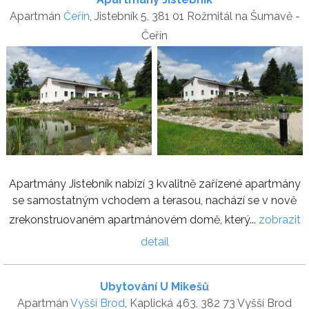
Apartmán
Čeřín
, Jistebník 5, 381 01 Rožmitál na Šumavě -
Čeřín
Apartmány Jistebník nabízí 3 kvalitně zařízené apartmány
se samostatným vchodem a terasou, nachází se v nově
zrekonstruovaném apartmánovém domě, který...
zobrazit
detail
Ubytování U Mikešů
Apartmán
Vyšší Brod
, Kaplická 463, 382 73 Vyšší Brod