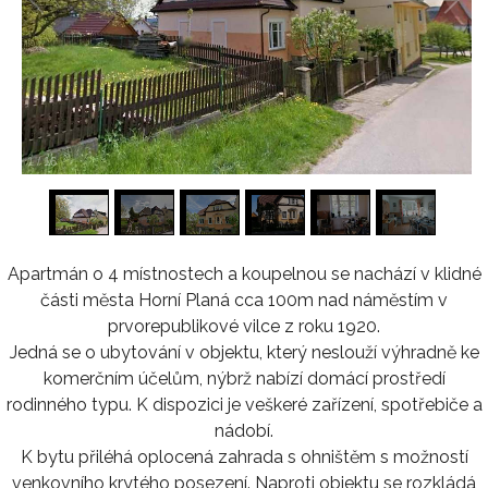
1
/
16
Apartmán o 4 místnostech a koupelnou se nachází v klidné
části města Horní Planá cca 100m nad náměstím v
prvorepublikové vilce z roku 1920.
Jedná se o ubytování v objektu, který neslouží výhradně ke
komerčním účelům, nýbrž nabízí domácí prostředí
rodinného typu. K dispozici je veškeré zařízení, spotřebiče a
nádobí.
K bytu přiléhá oplocená zahrada s ohništěm s možností
venkovního krytého posezení. Naproti objektu se rozkládá