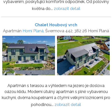
vybavením, poskytující komfortní odpočinek. Od poloviny
května do...
zobrazit detail
Chalet Houbový vrch
Apartmán
Horní Planá
, Švermova 442, 382 26 Horní Planá
Apartmán s terasou a výhledem na jezero je doslova
oázou klidu. Moderní útulný apartmán s plně vybavenou
kuchyní, dvěma koupelnami a čtyřmi velkými ložnicemi pro
pohodlnou...
zobrazit detail