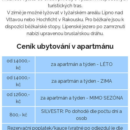
turistických tras.
V zimě je možné lyžovat v lyžařském areálu Lipno nad
Vltavou nebo Hochficht v Rakousku. Pro běžkaře jsou k
dispozici běžkařské stopy. Lipenské jezero po zamrznutí
nabízí upravenou bruslařskou dráhu.
Ceník ubytování v apartmánu
od 14000,-
za apartmán a týden - LÉTO
kč
od 14000,-
za apartmán a týden - ZIMA
kč
od 12600,-
za apartmán a týden - MIMO SEZÓNA
kč
SILVESTR: Po dohodě dle počtu dní a
800,- kč
osob
Rezervační poplatek/kauce (vratné po odjezdu) je dle