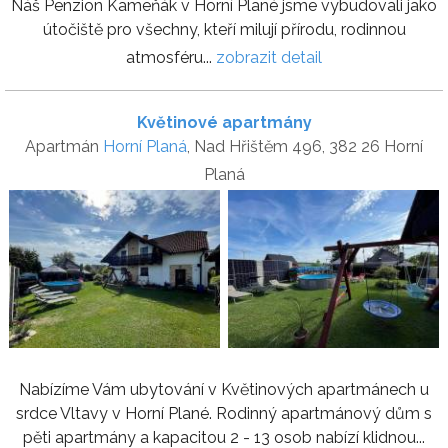
Náš Penzion Kameňák v Horní Plané jsme vybudovali jako
útočiště pro všechny, kteří milují přírodu, rodinnou
atmosféru...
zobrazit detail
Květinové apartmány
Apartmán
Horní Planá
, Nad Hřištěm 496, 382 26 Horní
Planá
Nabízíme Vám ubytování v Květinových apartmánech u
srdce Vltavy v Horní Plané. Rodinný apartmánový dům s
pěti apartmány a kapacitou 2 - 13 osob nabízí klidnou...