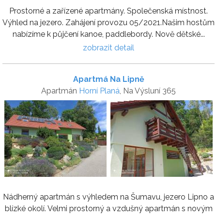
Prostorné a zařízené apartmány. Společenská místnost.
Výhled na jezero. Zahájení provozu 05/2021.Našim hostům
nabízíme k půjčení kanoe, paddlebordy. Nově dětské...
zobrazit detail
Apartmá Na Lipně
Apartmán
Horní Planá
, Na Výsluní 365
Nádherný apartmán s výhledem na Šumavu, jezero Lipno a
blízké okolí. Velmi prostorný a vzdušný apartmán s novým