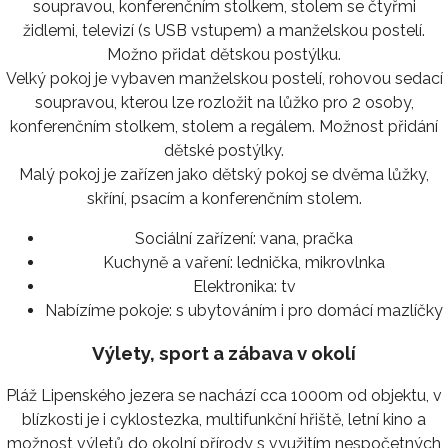
soupravou, konferenčním stolkem, stolem se čtyřmi
židlemi, televizí (s USB vstupem) a manželskou postelí.
Možno přidat dětskou postýlku.
Velký pokoj je vybaven manželskou postelí, rohovou sedací
soupravou, kterou lze rozložit na lůžko pro 2 osoby,
konferenčním stolkem, stolem a regálem. Možnost přidání
dětské postýlky.
Malý pokoj je zařízen jako dětský pokoj se dvěma lůžky,
skříní, psacím a konferenčním stolem.
Sociální zařízení:
vana, pračka
Kuchyně a vaření:
lednička, mikrovlnka
Elektronika:
tv
Nabízíme pokoje:
s ubytováním i pro domácí mazlíčky
Výlety, sport a zábava v okolí
Pláž Lipenského jezera se nachází cca 1000m od objektu, v
blízkosti je i cyklostezka, multifunkční hřiště, letní kino a
možnost výletů do okolní přírody s využitím nespočetných