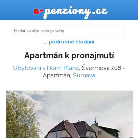
e-
penziony.cz
... podrobné hledání
Apartmán k pronajmutí
Ubytování v Horní Plané
, Švermova 208 -
Apartmán,
Šumava