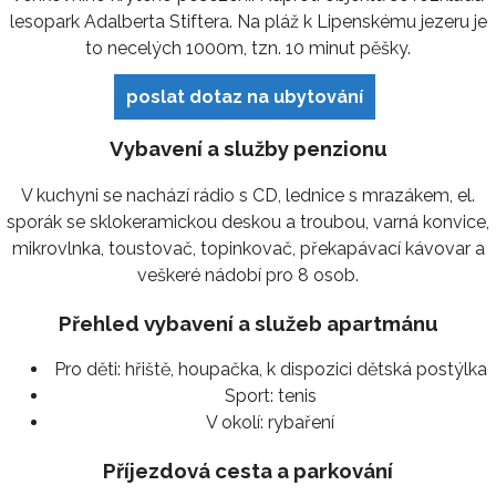
lesopark Adalberta Stiftera. Na pláž k Lipenskému jezeru je
to necelých 1000m, tzn. 10 minut pěšky.
poslat dotaz na ubytování
Vybavení a služby penzionu
V kuchyni se nachází rádio s CD, lednice s mrazákem, el.
sporák se sklokeramickou deskou a troubou, varná konvice,
mikrovlnka, toustovač, topinkovač, překapávací kávovar a
veškeré nádobí pro 8 osob.
Přehled vybavení a služeb apartmánu
Pro děti:
hřiště, houpačka, k dispozici dětská postýlka
Sport:
tenis
V okolí:
rybaření
Příjezdová cesta a parkování