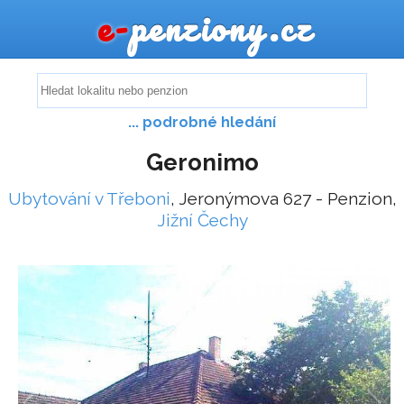
e-
penziony.cz
... podrobné hledání
Geronimo
Ubytování v Třeboni
, Jeronýmova 627 - Penzion,
Jižní Čechy