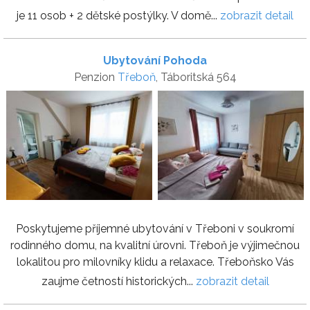
je 11 osob + 2 dětské postýlky. V domě...
zobrazit detail
Ubytování Pohoda
Penzion
Třeboň
, Táboritská 564
Poskytujeme příjemné ubytování v Třeboni v soukromí
rodinného domu, na kvalitní úrovni. Třeboň je výjimečnou
lokalitou pro milovníky klidu a relaxace. Třeboňsko Vás
zaujme četností historických...
zobrazit detail