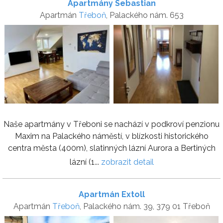
Apartmány Sebastian
Apartmán
Třeboň
, Palackého nám. 653
Naše apartmány v Třeboni se nachází v podkroví penzionu
Maxim na Palackého náměstí, v blízkosti historického
centra města (400m), slatinných lázní Aurora a Bertiných
lázní (1...
zobrazit detail
Apartmán Extoll
Apartmán
Třeboň
, Palackého nám. 39, 379 01 Třeboň