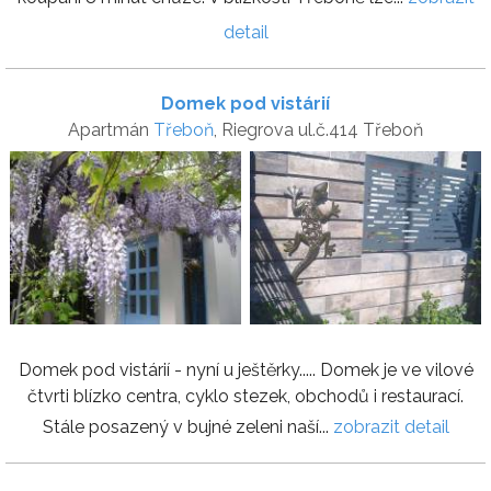
detail
Domek pod vistárií
Apartmán
Třeboň
, Riegrova ul.č.414 Třeboň
Domek pod vistárií - nyní u ještěrky..... Domek je ve vilové
čtvrti blízko centra, cyklo stezek, obchodů i restaurací.
Stále posazený v bujné zeleni naší...
zobrazit detail