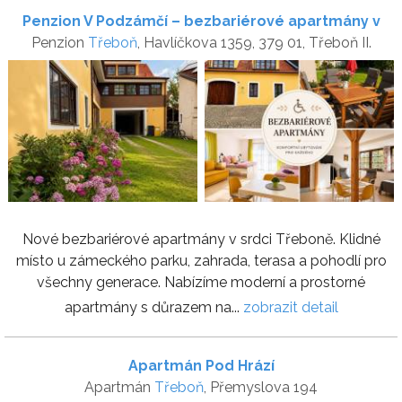
Penzion V Podzámčí – bezbariérové apartmány v
Penzion
Třeboň
, Havlíčkova 1359, 379 01, Třeboň II.
centru Třeboně
Nové bezbariérové apartmány v srdci Třeboně. Klidné
místo u zámeckého parku, zahrada, terasa a pohodlí pro
všechny generace. Nabízíme moderní a prostorné
apartmány s důrazem na...
zobrazit detail
Apartmán Pod Hrází
Apartmán
Třeboň
, Přemyslova 194