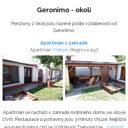
Geronimo - okolí
Penziony z okolí jsou řazené podle vzdálenosti od
Geronimo.
Apartman v zahradě
Apartmán
Třeboň
, Riegrova 497
Apartmán se nachází v zahradě rodinného domu ve vilové
čtvrti. Restaurace a potraviny jsou 3 minuty chůze. Nejbližší
koupání 8 minut chůze. V blízkosti Třeboně lze...
zobrazit