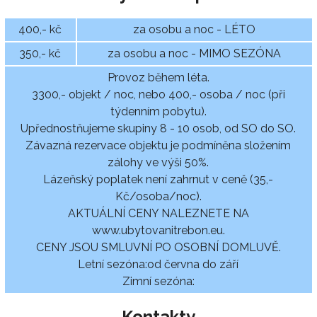
400,- kč
za osobu a noc - LÉTO
350,- kč
za osobu a noc - MIMO SEZÓNA
Provoz během léta.
3300,- objekt / noc, nebo 400,- osoba / noc (při
týdenním pobytu).
Upřednostňujeme skupiny 8 - 10 osob, od SO do SO.
Závazná rezervace objektu je podmíněna složením
zálohy ve výši 50%.
Lázeňský poplatek není zahrnut v ceně (35,-
Kč/osoba/noc).
AKTUÁLNÍ CENY NALEZNETE NA
www.ubytovanitrebon.eu.
CENY JSOU SMLUVNÍ PO OSOBNÍ DOMLUVĚ.
Letní sezóna:od června do září
Zimní sezóna:
Kontakty