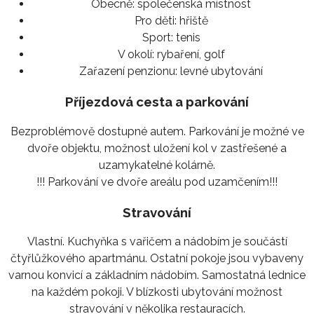
Obecně:
společenská místnost
Pro děti:
hřiště
Sport:
tenis
V okolí:
rybaření, golf
Zařazení penzionu:
levné ubytování
Příjezdová cesta a parkování
Bezproblémově dostupné autem. Parkování je možné ve
dvoře objektu, možnost uložení kol v zastřešené a
uzamykatelné kolárně.
!!! Parkování ve dvoře areálu pod uzamčením!!!
Stravování
Vlastní. Kuchyňka s vařičem a nádobím je součástí
čtyřlůžkového apartmánu. Ostatní pokoje jsou vybaveny
varnou konvicí a základním nádobím. Samostatná lednice
na každém pokoji. V blízkosti ubytování možnost
stravování v několika restauracích.