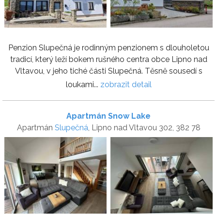
Penzion Slupečná je rodinným penzionem s dlouholetou
tradicí, který leží bokem rušného centra obce Lipno nad
Vltavou, v jeho tiché části Slupečná. Těsně sousedí s
loukami...
zobrazit detail
Apartmán Snow Lake
Apartmán
Slupečná
, Lipno nad Vltavou 302, 382 78