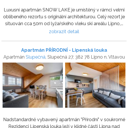
Luxusní apartmán SNOW LAKE je umístěný v rámci velmi
oblíbeného rezortu s originální architekturou. Celý rezort je
situován cca 50m od lyžařského vleku ski areálu Lipno,...
zobrazit detail
Apartmán PŘÍRODNÍ - Lipenská louka
Apartmán
Slupečná
, Slupečná 27, 382 78 Lipno n. Vltavou
Nadstandardně vybavený apartmán "Přírodní" v soukromé
Rezidenci Lipenská louka leží v klidné části Lipna nad