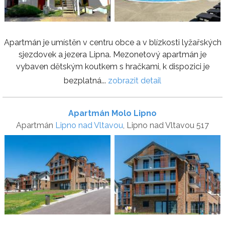
Apartmán je umístěn v centru obce a v blízkosti lyžařských
sjezdovek a jezera Lipna. Mezonetový apartmán je
vybaven dětským koutkem s hračkami, k dispozici je
bezplatná...
zobrazit detail
Apartmán Molo Lipno
Apartmán
Lipno nad Vltavou
, Lipno nad Vltavou 517