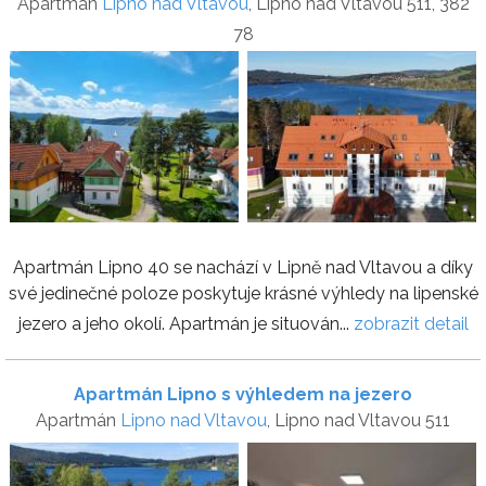
Apartmán
Lipno nad Vltavou
, Lipno nad Vltavou 511, 382
78
Apartmán Lipno 40 se nachází v Lipně nad Vltavou a díky
své jedinečné poloze poskytuje krásné výhledy na lipenské
jezero a jeho okolí. Apartmán je situován...
zobrazit detail
Apartmán Lipno s výhledem na jezero
Apartmán
Lipno nad Vltavou
, Lipno nad Vltavou 511