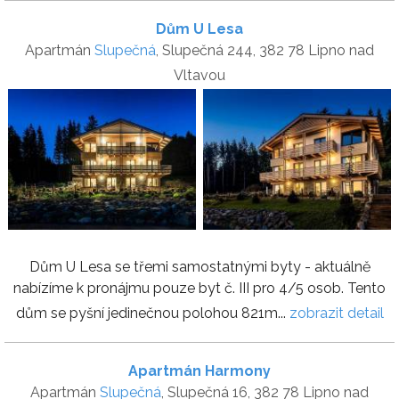
Dům U Lesa
Apartmán
Slupečná
, Slupečná 244, 382 78 Lipno nad
Vltavou
Dům U Lesa se třemi samostatnými byty - aktuálně
nabízíme k pronájmu pouze byt č. III pro 4/5 osob. Tento
dům se pyšní jedinečnou polohou 821m...
zobrazit detail
Apartmán Harmony
Apartmán
Slupečná
, Slupečná 16, 382 78 Lipno nad