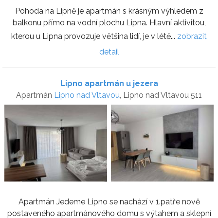
Pohoda na Lipně je apartmán s krásným výhledem z
balkonu přímo na vodní plochu Lipna. Hlavní aktivitou,
kterou u Lipna provozuje většina lidí, je v létě...
zobrazit
detail
Lipno apartmán u jezera
Apartmán
Lipno nad Vltavou
, Lipno nad Vltavou 511
Apartmán Jedeme Lipno se nachází v 1.patře nově
postaveného apartmánového domu s výtahem a sklepní