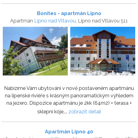
Bonites - apartmán Lipno
Apartmán
Lipno nad Vltavou
, Lipno nad Vltavou 511
Nabízíme Vám ubytování v nově postaveném apartmánu
na lipenské riviéře s krásným panoramatickým výhledem
na jezero. Dispozice apartmánu je 2kk (64m2) + terasa +
sklepní kóje,...
zobrazit detail
Apartmán Lipno 40