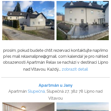
prosím, pokud budete chtít rezervaci kontaktujte napřímo
přes mail relaxnalipne@gmail. com kalendář je pro náhled
obsazenosti Apartmán Relax se nachází v destinaci Lipno
nad Vltavou. Každý...
zobrazit detail
Apartmán u Jany
Apartmán
Slupečná
, Slupečná 27, 382 78 Lipno nad
Vltavou