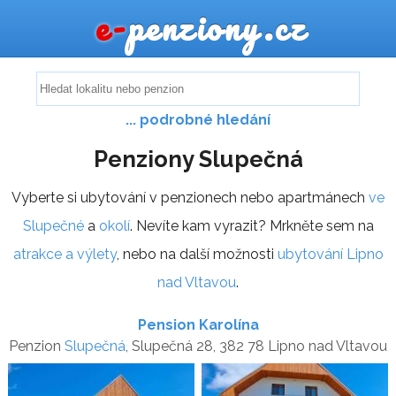
e-
penziony.cz
... podrobné hledání
Penziony Slupečná
Vyberte si ubytování v penzionech nebo apartmánech
ve
Slupečné
a
okolí
. Nevíte kam vyrazit? Mrkněte sem na
atrakce a výlety
, nebo na další možnosti
ubytování Lipno
nad Vltavou
.
Pension Karolína
Penzion
Slupečná
, Slupečná 28, 382 78 Lipno nad Vltavou