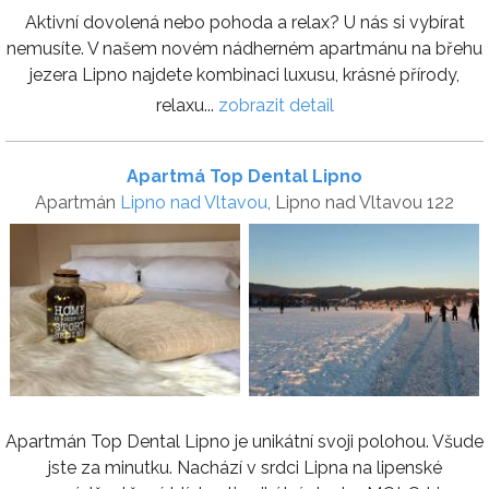
Aktivní dovolená nebo pohoda a relax? U nás si vybírat
nemusíte. V našem novém nádherném apartmánu na břehu
jezera Lipno najdete kombinaci luxusu, krásné přírody,
relaxu...
zobrazit detail
Apartmá Top Dental Lipno
Apartmán
Lipno nad Vltavou
, Lipno nad Vltavou 122
Apartmán Top Dental Lipno je unikátní svoji polohou. Všude
jste za minutku. Nachází v srdci Lipna na lipenské