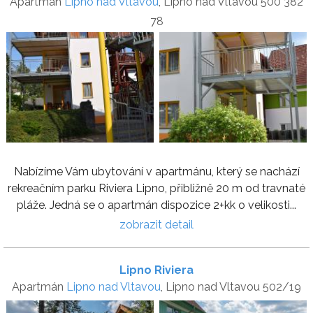
Apartmán
Lipno nad Vltavou
, Lipno nad Vltavou 500 382
78
Nabízíme Vám ubytování v apartmánu, který se nachází
rekreačním parku Riviera Lipno, přibližně 20 m od travnaté
pláže. Jedná se o apartmán dispozice 2+kk o velikosti...
zobrazit detail
Lipno Riviera
Apartmán
Lipno nad Vltavou
, Lipno nad Vltavou 502/19