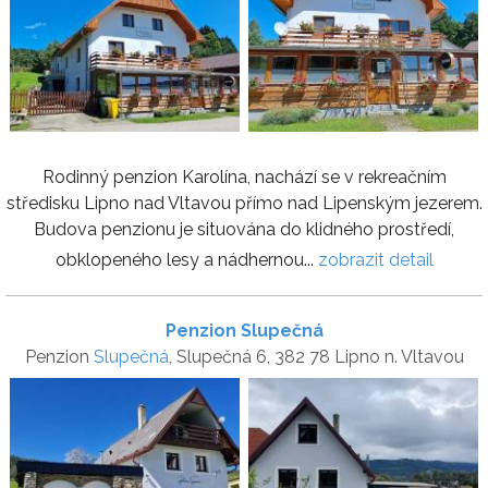
Rodinný penzion Karolína, nachází se v rekreačním
středisku Lipno nad Vltavou přímo nad Lipenským jezerem.
Budova penzionu je situována do klidného prostředí,
obklopeného lesy a nádhernou...
zobrazit detail
Penzion Slupečná
Penzion
Slupečná
, Slupečná 6, 382 78 Lipno n. Vltavou