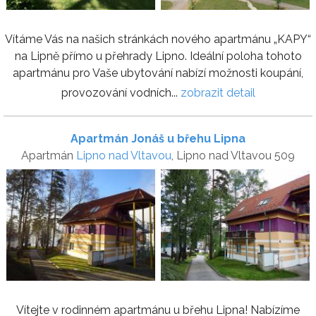
Vítáme Vás na našich stránkách nového apartmánu „KAPY“
na Lipně přímo u přehrady Lipno. Ideální poloha tohoto
apartmánu pro Vaše ubytování nabízí možnosti koupání,
provozování vodních...
zobrazit detail
Apartmán Jonáš u břehu Lipna
Apartmán
Lipno nad Vltavou
, Lipno nad Vltavou 509
Vítejte v rodinném apartmánu u břehu Lipna! Nabízíme