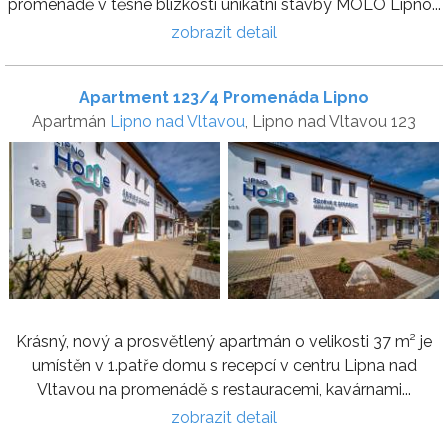
promenádě v těsné blízkosti unikátní stavby MOLO Lipno...
zobrazit detail
Apartment 123/4 Promenáda Lipno
Apartmán
Lipno nad Vltavou
, Lipno nad Vltavou 123
Krásný, nový a prosvětlený apartmán o velikosti 37 m² je
umístěn v 1.patře domu s recepcí v centru Lipna nad
Vltavou na promenádě s restauracemi, kavárnami...
zobrazit detail