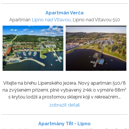
Apartmán Verča
Apartmán
Lipno nad Vltavou
, Lipno nad Vltavou 510
Vítejte na břehu Lipenského jezera. Nový apartmán 510/8
na zvýšeném přízemí, plně vybavený 2+kk o výměře 68m²
s krytou lodžií a prostornou sklepní kójí v rekreačním...
zobrazit detail
Apartmány TŘI - Lipno