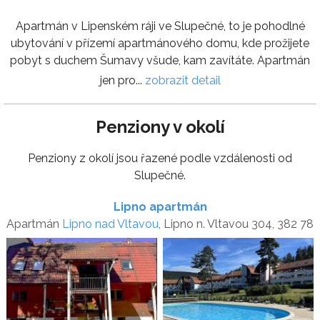
Apartmán v Lipenském ráji ve Slupečné, to je pohodlné
ubytování v přízemí apartmánového domu, kde prožijete
pobyt s duchem Šumavy všude, kam zavítáte. Apartmán
jen pro...
zobrazit detail
Penziony v okolí
Penziony z okolí jsou řazené podle vzdálenosti od
Slupečné.
Lipno apartmán
Apartmán
Lipno nad Vltavou
, Lipno n. Vltavou 304, 382 78