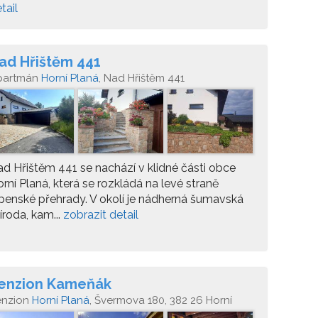
tail
ad Hřištěm 441
partmán
Horní Planá
, Nad Hřištěm 441
d Hřištěm 441 se nachází v klidné části obce
rní Planá, která se rozkládá na levé straně
penské přehrady. V okolí je nádherná šumavská
íroda, kam...
zobrazit detail
enzion Kameňák
enzion
Horní Planá
, Švermova 180, 382 26 Horní
aná