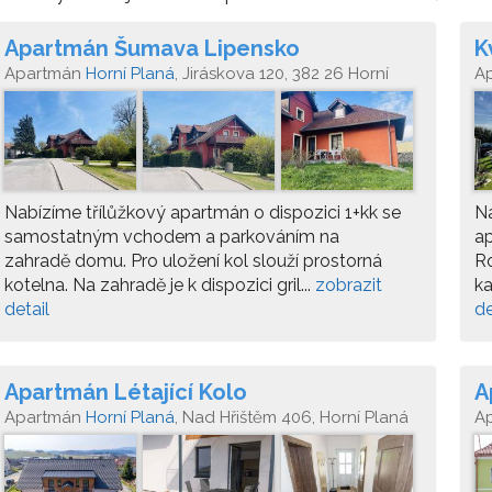
Apartmán Šumava Lipensko
K
Apartmán
Horní Planá
, Jiráskova 120, 382 26 Horní
A
Planá
Pl
Nabízíme třílůžkový apartmán o dispozici 1+kk se
N
samostatným vchodem a parkováním na
ap
zahradě domu. Pro uložení kol slouží prostorná
R
kotelna. Na zahradě je k dispozici gril...
zobrazit
ka
detail
de
Apartmán Létající Kolo
A
Apartmán
Horní Planá
, Nad Hřištěm 406, Horní Planá
A