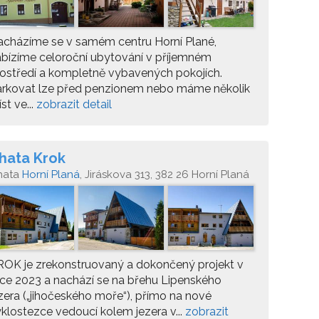
cházíme se v samém centru Horní Plané,
bízíme celoroční ubytování v příjemném
ostředí a kompletně vybavených pokojích.
arkovat lze před penzionem nebo máme několik
st ve...
zobrazit detail
hata Krok
hata
Horní Planá
, Jiráskova 313, 382 26 Horní Planá
OK je zrekonstruovaný a dokončený projekt v
ce 2023 a nachází se na břehu Lipenského
zera („jihočeského moře“), přímo na nové
klostezce vedoucí kolem jezera v...
zobrazit