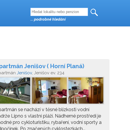
... podrobné hledání
partmán Jenišov ( Horní Planá)
partmán
Jenišov
, Jenišov ev. 234
artmán se nachází v těsné blízkosti vodní
drže Lipno s vlastní pláží. Nádherné prostředí je
odné pro cykloturistiku, rybaření, vodní sporty a
počinek. Po značených cyklostezkách...