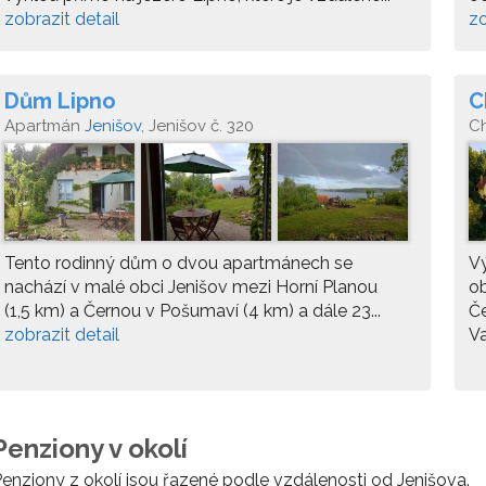
zobrazit detail
zo
Dům Lipno
C
Apartmán
Jenišov
, Jenišov č. 320
C
Tento rodinný dům o dvou apartmánech se
Vý
nachází v malé obci Jenišov mezi Horní Planou
ob
(1,5 km) a Černou v Pošumaví (4 km) a dále 23...
Če
zobrazit detail
Va
Penziony v okolí
enziony z okolí jsou řazené podle vzdálenosti od Jenišova.