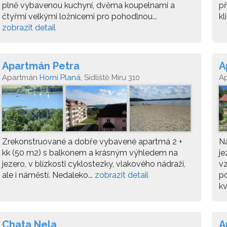
plně vybavenou kuchyní, dvěma koupelnami a
př
čtyřmi velkými ložnicemi pro pohodlnou...
kl
zobrazit detail
Apartmán Petra
A
Apartmán
Horní Planá
, Sídliště Míru 310
A
Zrekonstruované a dobře vybavené apartmá 2 +
N
kk (50 m2) s balkonem a krásným výhledem na
je
jezero, v blízkosti cyklostezky, vlakového nádraží,
v
ale i náměstí. Nedaleko...
zobrazit detail
po
kv
Chata Nela
A