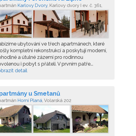
partmán
Karlovy Dvory
, Karlovy dvory I ev. č. 361,
2 26 Horní Planá - Hůrka
bízíme ubytování ve třech apartmánech, které
ošly kompletní rekonstrukcí a poskytují moderní,
hodlné a útulné zázemí pro rodinnou
volenou i pobyt s přáteli. V prvním patře...
brazit detail
partmány u Smetanů
partmán
Horní Planá
, Volarská 202