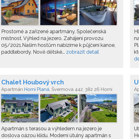
Prostorné a zařízené apartmány. Společenská
Hl
místnost. Výhled na jezero. Zahájení provozu
na
05/2021.Našim hostům nabízíme k půjčení kanoe,
Pl
paddlebordy. Nově dětské...
zobrazit detail
kt
de
Chalet Houbový vrch
U
Apartmán
Horní Planá
, Švermova 442, 382 26 Horní
A
Planá
Pl
Apartmán s terasou a výhledem na jezero je
Ub
doslova oázou klidu. Moderní útulný apartmán s
Ho