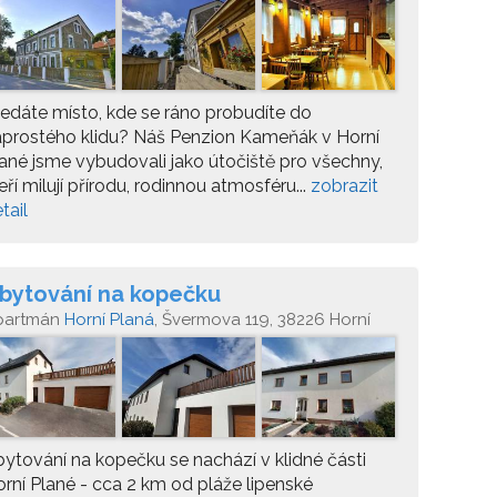
edáte místo, kde se ráno probudíte do
prostého klidu? Náš Penzion Kameňák v Horní
ané jsme vybudovali jako útočiště pro všechny,
eří milují přírodu, rodinnou atmosféru...
zobrazit
tail
bytování na kopečku
partmán
Horní Planá
, Švermova 119, 38226 Horní
aná
ytování na kopečku se nachází v klidné části
rní Plané - cca 2 km od pláže lipenské