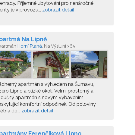
ehrady. Příjemné ubytování pro nenáročné
ienty je v provozu...
zobrazit detail
partmá Na Lipně
partmán
Horní Planá
, Na Výsluní 365
ádherný apartmán s výhledem na Šumavu,
zero Lipno a blízké okolí. Velmi prostorný a
zdušný apartmán s novým vybavením,
skytující komfortní odpočinek. Od poloviny
ětna do...
zobrazit detail
partmány Ferenčíková Lipno