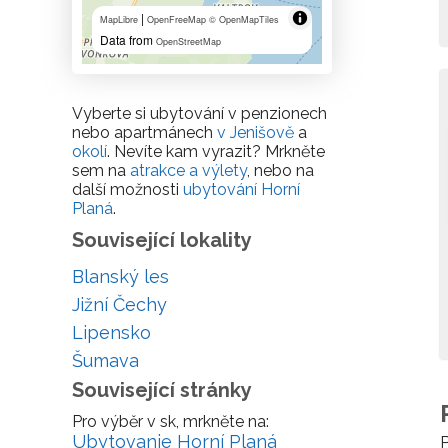
|
MapLibre
OpenFreeMap
© OpenMapTiles
Data from
OpenStreetMap
Vyberte si ubytování v penzionech
nebo apartmánech
v Jenišově
a
okolí
. Nevíte kam vyrazit? Mrkněte
sem na
atrakce a výlety
, nebo na
další možnosti
ubytování Horní
Planá
.
Související lokality
Blanský les
Jižní Čechy
Lipensko
Šumava
Související stránky
Pro výběr v sk, mrkněte na:
Ubytovanie Horní Planá
P