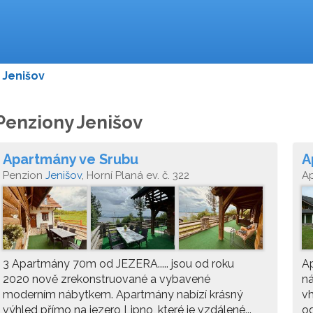
Jenišov
Penziony Jenišov
Apartmány ve Srubu
A
Penzion
Jenišov
, Horní Planá ev. č. 322
A
3 Apartmány 70m od JEZERA..... jsou od roku
Ap
2020 nově zrekonstruované a vybavené
ná
moderním nábytkem. Apartmány nabízí krásný
vh
výhled přímo na jezero Lipno, které je vzdálené...
od