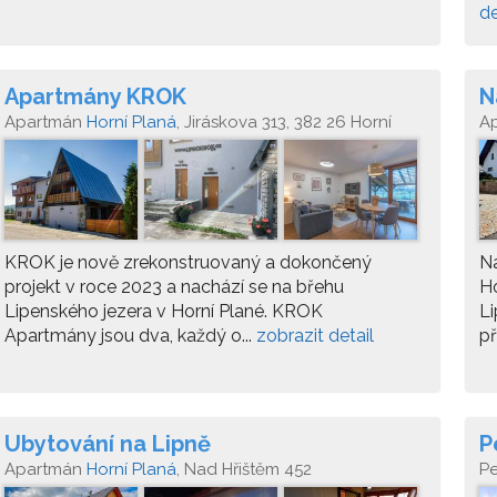
de
Apartmány KROK
N
Apartmán
Horní Planá
, Jiráskova 313, 382 26 Horní
A
Planá
KROK je nově zrekonstruovaný a dokončený
Na
projekt v roce 2023 a nachází se na břehu
Ho
Lipenského jezera v Horní Plané. KROK
Li
Apartmány jsou dva, každý o...
zobrazit detail
př
Ubytování na Lipně
P
Apartmán
Horní Planá
, Nad Hřištěm 452
P
Pl