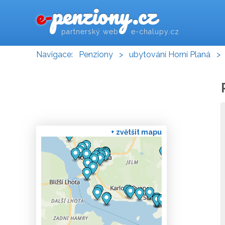
penziony.cz
e-
partnerský web e-chalupy.cz
Navigace:
Penziony
>
ubytování Horní Planá
>
+ zvětšit mapu