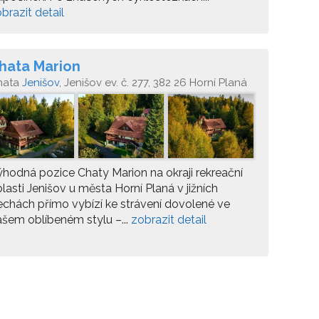
brazit detail
hata Marion
hata
Jenišov
, Jenišov ev. č. 277, 382 26 Horní Planá
hodná pozice Chaty Marion na okraji rekreační
lasti Jenišov u města Horní Planá v jižních
chách přímo vybízí ke strávení dovolené ve
šem oblíbeném stylu –...
zobrazit detail