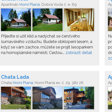
Apartmán
Horní Planá
, Dobrá Voda č. e. 69
A
38
Přijeďte si užít klid a nadýchat se čerstvého
Na
šumavského vzduchu. Budete obklopeni lesem, a
pr
když se vám zachce, můžete se projít lesoparkem
po
na hornoplánské náměstí. Cestou...
zobrazit detail
do
zo
Chata Lada
A
Chata
Horní Planá
, Horní Planá ev. č. 29, 382 26
A