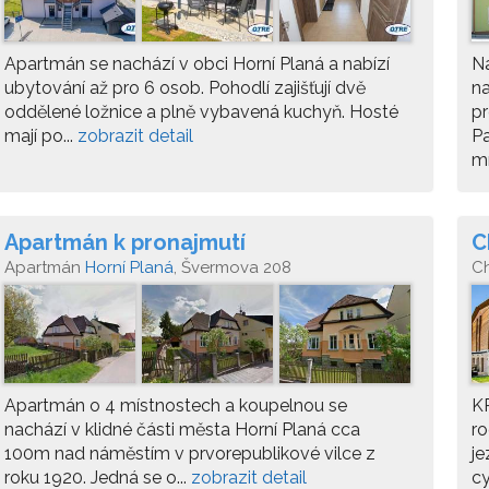
Apartmán se nachází v obci Horní Planá a nabízí
Na
ubytování až pro 6 osob. Pohodlí zajišťují dvě
na
oddělené ložnice a plně vybavená kuchyň. Hosté
pr
mají po...
zobrazit detail
P
mí
Apartmán k pronajmutí
C
Apartmán
Horní Planá
, Švermova 208
C
Apartmán o 4 místnostech a koupelnou se
KR
nachází v klidné části města Horní Planá cca
ro
100m nad náměstím v prvorepublikové vilce z
je
roku 1920. Jedná se o...
zobrazit detail
cy