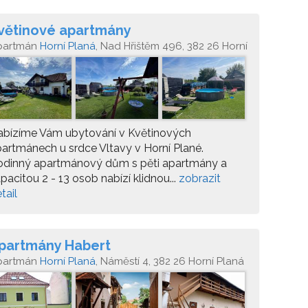
větinové apartmány
partmán
Horní Planá
, Nad Hřištěm 496, 382 26 Horní
aná
abízíme Vám ubytování v Květinových
artmánech u srdce Vltavy v Horní Plané.
odinný apartmánový dům s pěti apartmány a
pacitou 2 - 13 osob nabízí klidnou...
zobrazit
tail
partmány Habert
partmán
Horní Planá
, Náměstí 4, 382 26 Horní Planá