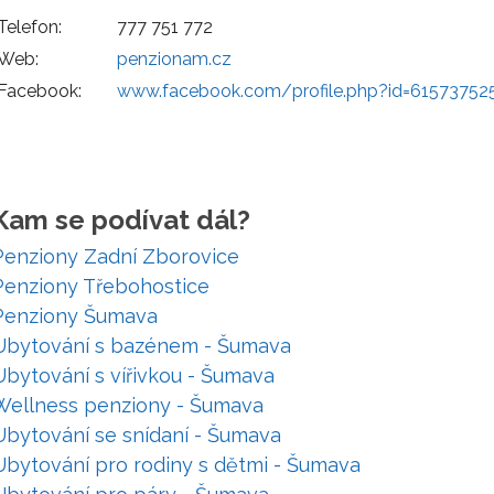
Telefon:
777 751 772
Web:
penzionam.cz
Facebook:
www.facebook.com/profile.php?id=61573752
Kam se podívat dál?
Penziony Zadní Zborovice
Penziony Třebohostice
Penziony Šumava
Ubytování s bazénem - Šumava
Ubytování s vířivkou - Šumava
Wellness penziony - Šumava
Ubytování se snídaní - Šumava
Ubytování pro rodiny s dětmi - Šumava