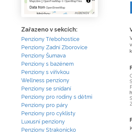
|
MapLibre
OpenFreeMap
© OpenMapTiles
Data from
OpenStreetMap
Zařazeno v sekcích:
V
Penziony Třebohostice
v
Penziony Zadní Zborovice
k
Penziony Šumava
Penziony s bazénem
Penziony s vířivkou
Wellness penziony
S
P
Penziony se snídaní
h
Penziony pro rodiny s dětmi
S
Z
Penziony pro páry
Penziony pro cyklisty
Luxusní penziony
K
Penziony Strakonicko