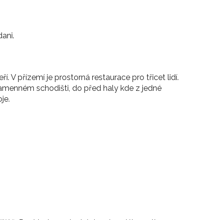
ani.
 V přízemí je prostorná restaurace pro třicet lidí.
menném schodišti, do před haly kde z jedné
je.