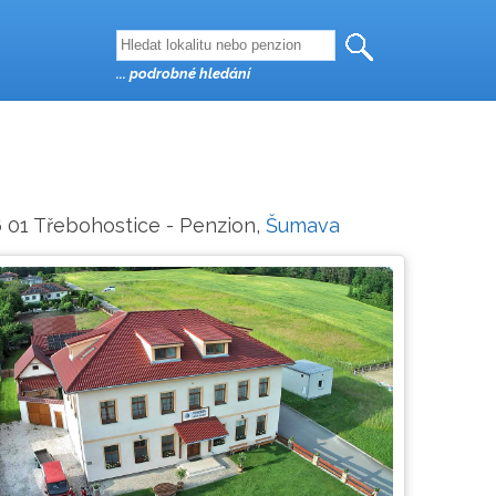
... podrobné hledání
6 01 Třebohostice - Penzion,
Šumava