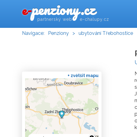
penziony.cz
e-
partnerský web e-chalupy.cz
Navigace:
Penziony
>
ubytování Třebohostice
N
+ zvětšit mapu
r
s
J
c
p
o
k