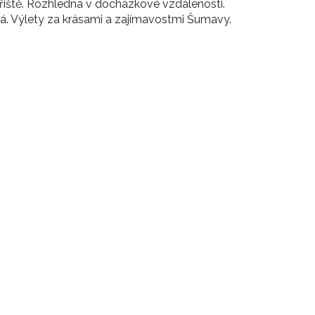
 hřiště. Rozhledna v docházkové vzdálenosti.
ká. Výlety za krásami a zajímavostmi Šumavy.