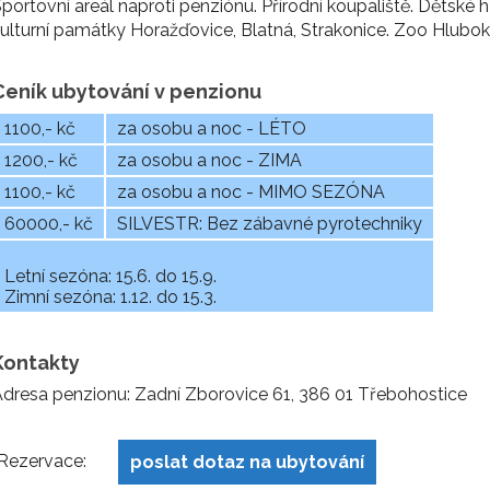
portovní areál naproti penziónu. Přírodní koupaliště. Dětské
ulturní památky Horažďovice, Blatná, Strakonice. Zoo Hlubo
Ceník ubytování v penzionu
1100,- kč
za osobu a noc - LÉTO
1200,- kč
za osobu a noc - ZIMA
1100,- kč
za osobu a noc - MIMO SEZÓNA
60000,- kč
SILVESTR: Bez zábavné pyrotechniky
Letní sezóna: 15.6. do 15.9.
Zimní sezóna: 1.12. do 15.3.
Kontakty
dresa penzionu: Zadní Zborovice 61, 386 01 Třebohostice
Rezervace:
poslat dotaz na ubytování