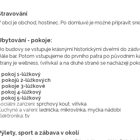
Stravování
 obci je obchod, hostinec. Po domluvě je možné připravit sníd
Ubytování - pokoje:
o budovy se vstupuje krásnými historickými dveřmi do zádveří.
ále bar. Potom vstupujeme do prvního patra po původním ka
trany je wellness, (vířivka) a na druhé straně se nacházejí poko
1 pokoj 1-lůžkový
5 pokojů 2-lůžkových
2 pokoje 3-lůžkové
1 pokoj 4-lůžkový
1 pokoj 5-lůžkový
ociální zařízení:
sprchový kout, vířivka
uchyně a vaření:
lednička, mikrovlnka, myčka nádobí
lektronika:
tv
Výlety, sport a zábava v okolí