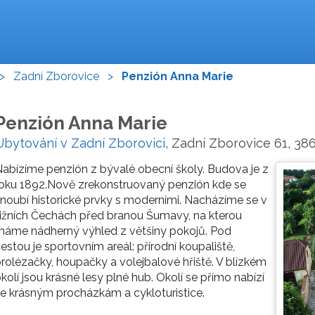
>
Zadní Zborovice
>
Penzión Anna Marie
Penzión Anna Marie
Ubytování v Zadní Zborovici
, Zadní Zborovice 61, 38
abízíme penzión z bývalé obecní školy. Budova je z
oku 1892.Nově zrekonstruovaný penzión kde se
noubí historické prvky s moderními. Nacházíme se v
ižních Čechách před branou Šumavy, na kterou
máme nádherný výhled z většiny pokojů. Pod
estou je sportovním areál: přírodní koupaliště,
rolézačky, houpačky a volejbalové hřiště. V blízkém
kolí jsou krásné lesy plné hub. Okolí se přímo nabízí
e krásným procházkám a cykloturistice.