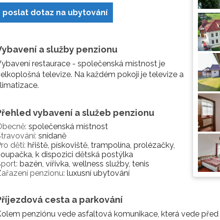
poslat dotaz na ubytování
Vybavení a služby penzionu
ybavení restaurace - společenská místnost je
elkoplošná televize. Na každém pokoji je televize a
limatizace.
Přehled vybavení a služeb penzionu
Obecně:
společenská místnost
travování:
snídaně
ro děti:
hřiště, pískoviště, trampolína, prolézačky,
oupačka, k dispozici dětská postýlka
port:
bazén, vířivka, wellness služby, tenis
ařazení penzionu:
luxusní ubytování
Příjezdová cesta a parkování
olem penziónu vede asfaltová komunikace, která vede před pe