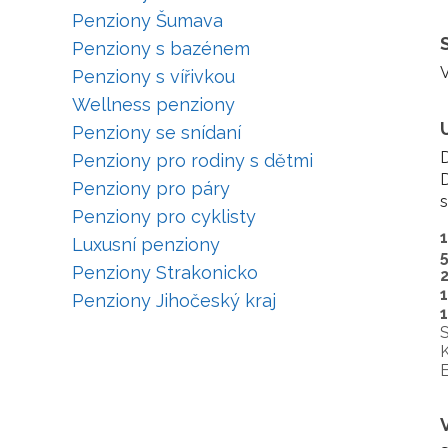
Penziony Šumava
Penziony s bazénem
V
Penziony s vířivkou
Wellness penziony
Penziony se snídaní
D
Penziony pro rodiny s dětmi
D
Penziony pro páry
s
Penziony pro cyklisty
Luxusní penziony
Penziony Strakonicko
Penziony Jihočeský kraj
S
K
E