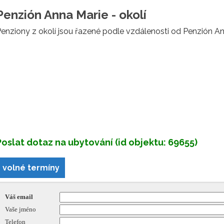
Penzión Anna Marie - okolí
enziony z okolí jsou řazené podle vzdálenosti od Penzión An
Poslat dotaz na ubytování (id objektu: 69655)
volné termíny