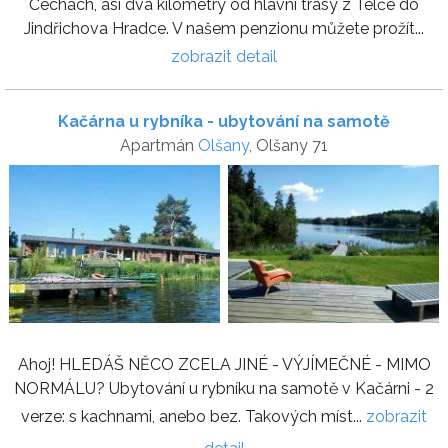
Čechách, asi dva kilometry od hlavní trasy z Telče do
Jindřichova Hradce. V našem penzionu můžete prožít...
zobrazit detail
Kačárna u rybníka - ubytování na samotě
Apartmán
Olšany
, Olšany 71
Ahoj! HLEDÁŠ NĚCO ZCELA JINÉ - VÝJÍMEČNÉ - MIMO
NORMÁLU? Ubytování u rybníku na samotě v Kačárni - 2
verze: s kachnami, anebo bez. Takových míst...
zobrazit