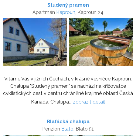
Studený pramen
Apartmán
Kaproun
, Kaproun 24
Vítáme Vás v jižních Čechách, v krásné vesničce Kaproun.
Chalupa "Studený pramen" se nachází na křižovatce
cyklistických cest v centru chráněné krajinné oblasti Česká
Kanada. Chalupa...
zobrazit detail
Blaťácká chalupa
Penzion
Blato
, Blato 51