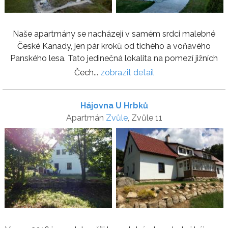
Naše apartmány se nacházejí v samém srdci malebné
České Kanady, jen pár kroků od tichého a voňavého
Panského lesa. Tato jedinečná lokalita na pomezí jižních
Čech...
zobrazit detail
Hájovna U Hrbků
Apartmán
Zvůle
, Zvůle 11