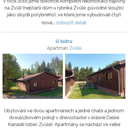
V roce 2016 jsme dokončili kompletní rekonstrukci hájovny
na Zvůli (nejstarší dům u rybníka Zvůle, původně sloužící
jako obydlí porybného), ve které jsme vybudovali čtyři
nové...
zobrazit detail
U šutru
Apartmán
Zvůle
Ubytování ve dvou apartmánech a jedné chatě a jednom
dvoulůžkovém pokoji v dřevostavbě v krásné České
Kanadě (obec Zvůle). Apartmány se nachází ve velké