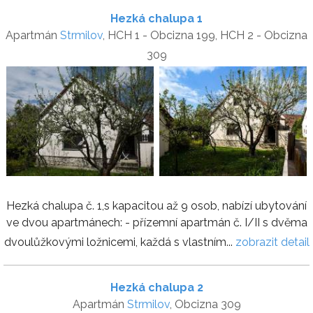
Hezká chalupa 1
Apartmán
Strmilov
, HCH 1 - Obcizna 199, HCH 2 - Obcizna
309
Hezká chalupa č. 1,s kapacitou až 9 osob, nabízí ubytování
ve dvou apartmánech: - přízemní apartmán č. I/II s dvěma
dvoulůžkovými ložnicemi, každá s vlastním...
zobrazit detail
Hezká chalupa 2
Apartmán
Strmilov
, Obcizna 309