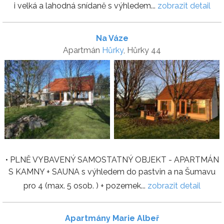
i velká a lahodná snídaně s výhledem...
zobrazit detail
Na Váze
Apartmán
Hůrky
, Hůrky 44
• PLNĚ VYBAVENÝ SAMOSTATNÝ OBJEKT - APARTMÁN
S KAMNY + SAUNA s výhledem do pastvin a na Šumavu
pro 4 (max. 5 osob. ) + pozemek...
zobrazit detail
Apartmány Marie Albeř