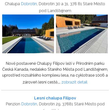
Chalupa
Dobrotín
, Dobrotín 30 a 31, 378 81 Staré Město
pod Landštejnem
Nově postavené Chalupy Filipov leží v Přírodním parku
Česká Kanada, nedaleko Starého Města pod Landštejnem,
uprostřed rozsáhlého komplexu lesa, na cyklotrase 1006 a
zároveň lesní cestě....
zobrazit detail
Lesní chalupa Filipov
Penzion
Dobrotín
, Dobrotín 29, 37881 Staré Město pod