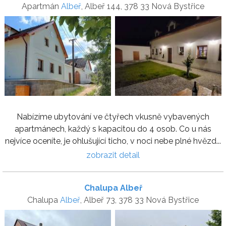
Apartmán
Albeř
, Albeř 144, 378 33 Nová Bystřice
Nabízíme ubytování ve čtyřech vkusně vybavených
apartmánech, každý s kapacitou do 4 osob. Co u nás
nejvíce oceníte, je ohlušující ticho, v noci nebe plné hvězd...
zobrazit detail
Chalupa Albeř
Chalupa
Albeř
, Albeř 73, 378 33 Nová Bystřice