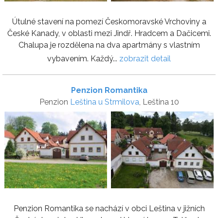
Útulné stavení na pomezí Českomoravské Vrchoviny a
České Kanady, v oblasti mezi Jindř. Hradcem a Dačicemi.
Chalupa je rozdělena na dva apartmány s vlastním
vybavením. Každý...
zobrazit detail
Penzion Romantika
Penzion
Leština u Strmilova
, Leština 10
Penzion Romantika se nachází v obci Leština v jižních