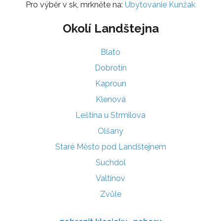
Pro výběr v sk, mrkněte na:
Ubytovanie Kunžak
Okolí Landštejna
Blato
Dobrotín
Kaproun
Klenová
Leština u Strmilova
Olšany
Staré Město pod Landštejnem
Suchdol
Valtínov
Zvůle