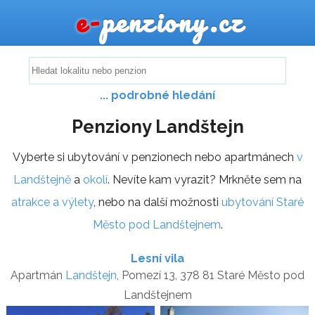
e-
penziony.cz
... podrobné hledání
Penziony Landštejn
Vyberte si ubytování v penzionech nebo apartmánech
v
Landštejně
a
okolí
. Nevíte kam vyrazit? Mrkněte sem na
atrakce a výlety
, nebo na další možnosti
ubytování Staré
Město pod Landštejnem
.
Lesní vila
Apartmán
Landštejn
, Pomezí 13, 378 81 Staré Město pod
Landštejnem