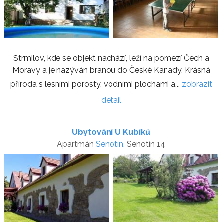
Strmilov, kde se objekt nachází, leží na pomezí Čech a
Moravy a je nazýván branou do České Kanady. Krásná
příroda s lesními porosty, vodními plochami a...
zobrazit
detail
Ubytování U Kubíků
Apartmán
Senotín
, Senotín 14