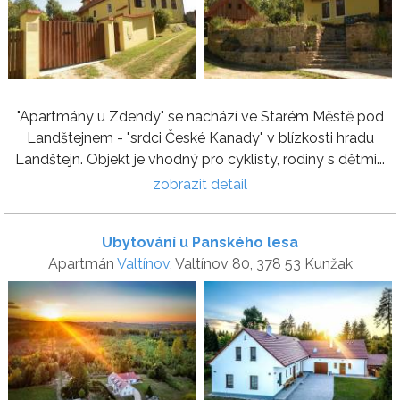
"Apartmány u Zdendy" se nachází ve Starém Městě pod
Landštejnem - "srdci České Kanady" v blízkosti hradu
Landštejn. Objekt je vhodný pro cyklisty, rodiny s dětmi...
zobrazit detail
Ubytování u Panského lesa
Apartmán
Valtínov
, Valtínov 80, 378 53 Kunžak