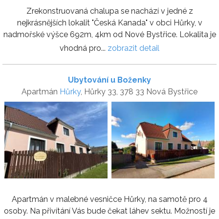
Zrekonstruovaná chalupa se nachází v jedné z
nejkrásnějších lokalit "Česká Kanada" v obci Hůrky, v
nadmořské výšce 692m, 4km od Nové Bystřice. Lokalita je
vhodná pro...
zobrazit detail
Ubytování u Boženky
Apartmán
Hůrky
, Hůrky 33, 378 33 Nová Bystřice
Apartmán v malebné vesničce Hůrky, na samotě pro 4
osoby. Na přivítání Vás bude čekat láhev sektu. Možností je