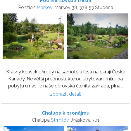
Pod Maršovsou třešní
Penzion
Maršov
, Maršov 38, 378 53 Studená
Krásný kousek přírody na samotě u lesa na okraji České
Kanady. Největší předností, kterou ubytovaní milují na
pobytu u nás, je naše obrovská členitá zahrada, plná...
zobrazit detail
Chalupa k pronájmu
Chalupa
Strmilov
, Jiráskova 301