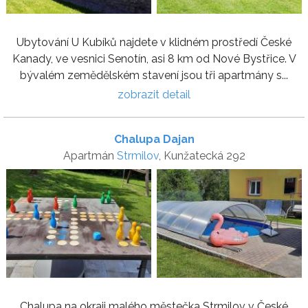
Ubytování U Kubíků najdete v klidném prostředí České
Kanady, ve vesnici Senotín, asi 8 km od Nové Bystřice. V
bývalém zemědělském stavení jsou tři apartmány s...
zobrazit detail
Chalupa Dajan
Apartmán
Strmilov
, Kunžatecká 292
Chalupa na okraji malého městečka Strmilov v České