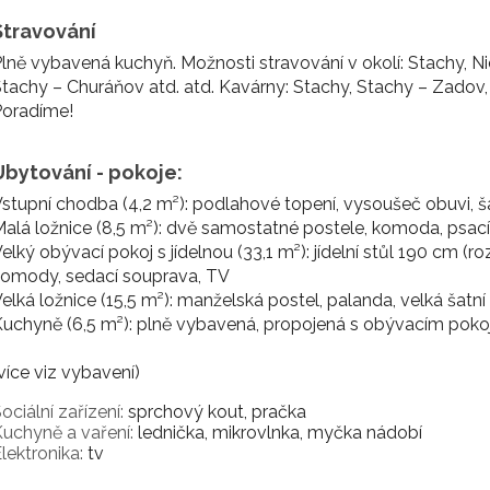
Stravování
lně vybavená kuchyň. Možnosti stravování v okolí: Stachy, N
tachy – Churáňov atd. atd. Kavárny: Stachy, Stachy – Zadov, 
Poradíme!
Ubytování - pokoje:
stupní chodba (4,2 m²): podlahové topení, vysoušeč obuvi, šat
alá ložnice (8,5 m²): dvě samostatné postele, komoda, psací
elký obývací pokoj s jídelnou (33,1 m²): jídelní stůl 190 cm (ro
komody, sedací souprava, TV
elká ložnice (15,5 m²): manželská postel, palanda, velká šatní 
uchyně (6,5 m²): plně vybavená, propojená s obývacím pok
více viz vybavení)
ociální zařízení:
sprchový kout, pračka
uchyně a vaření:
lednička, mikrovlnka, myčka nádobí
lektronika:
tv