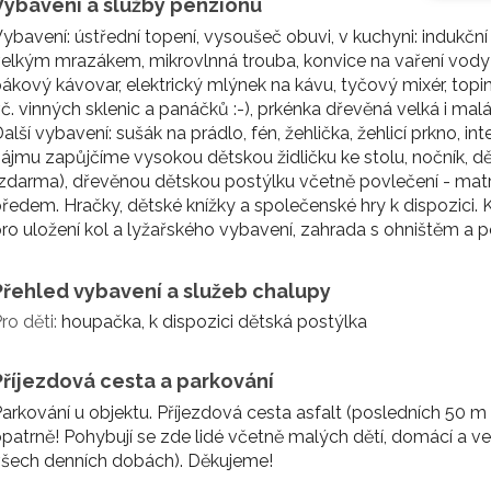
Vybavení a služby penzionu
ybavení: ústřední topení, vysoušeč obuvi, v kuchyni: indukční
elkým mrazákem, mikrovlnná trouba, konvice na vaření vody (
ákový kávovar, elektrický mlýnek na kávu, tyčový mixér, topin
č. vinných sklenic a panáčků :-), prkénka dřevěná velká i malá
alší vybavení: sušák na prádlo, fén, žehlička, žehlicí prkno, int
ájmu zapůjčíme vysokou dětskou židličku ke stolu, nočník, 
zdarma), dřevěnou dětskou postýlku včetně povlečení - matra
ředem. Hračky, dětské knížky a společenské hry k dispozici.
ro uložení kol a lyžařského vybavení, zahrada s ohništěm a p
Přehled vybavení a služeb chalupy
ro děti:
houpačka, k dispozici dětská postýlka
Příjezdová cesta a parkování
arkování u objektu. Příjezdová cesta asfalt (posledních 50 m 
patrně! Pohybují se zde lidé včetně malých dětí, domácí a vel
všech denních dobách). Děkujeme!