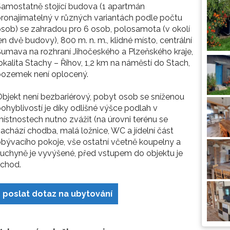
amostatně stojící budova (1 apartmán
ronajímatelný v různých variantách podle počtu
sob) se zahradou pro 6 osob, polosamota (v okolí
en dvě budovy), 800 m. n. m., klidné místo, centrální
umava na rozhraní Jihočeského a Plzeňského kraje,
okalita Stachy – Říhov, 1,2 km na náměstí do Stach,
pozemek není oplocený.
bjekt není bezbariérový, pobyt osob se sníženou
ohyblivostí je díky odlišné výšce podlah v
ístnostech nutno zvážit (na úrovni terénu se
achází chodba, malá ložnice, WC a jídelní část
bývacího pokoje, vše ostatní včetně koupelny a
uchyně je vyvýšené, před vstupem do objektu je
schod.
poslat dotaz na ubytování