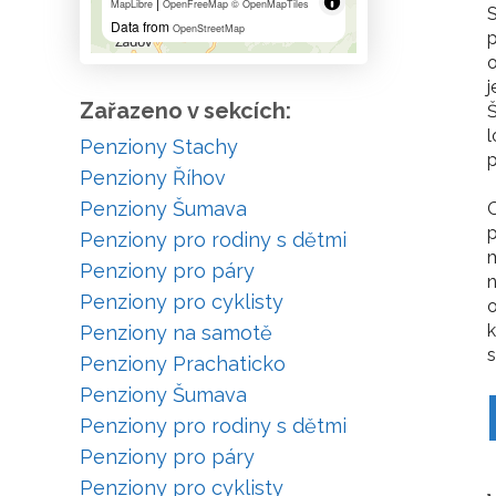
|
MapLibre
OpenFreeMap
© OpenMapTiles
S
Data from
OpenStreetMap
p
o
j
Zařazeno v sekcích:
Š
l
Penziony Stachy
Penziony Říhov
Penziony Šumava
O
p
Penziony pro rodiny s dětmi
m
Penziony pro páry
n
Penziony pro cyklisty
o
k
Penziony na samotě
Penziony Prachaticko
Penziony Šumava
Penziony pro rodiny s dětmi
Penziony pro páry
Penziony pro cyklisty