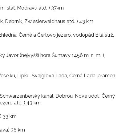
erní slať, Modravu atd. ) 37km
ák, Debrník, Zwieslerwaldhaus atd. ) 43 km
zhledna, Černé a Čertovo jezero, vodopád Bílá strž,
ký Javor (nejvyšší hora Šumavy 1456 m. n. m. ),
 Veselku, Lipku, Švajglova Lada, Černá Lada, pramen
 Schwarzenberský kanál, Dobrou, Nové údolí, Černý
 jezero atd. ) 43 km
) 33 km
tava) 36 km