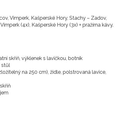
icov, Vimperk, Kašperské Hory, Stachy – Zadov,
Vimperk (4x), Kašperské Hory (3x) + pražírna kávy.
ní skříň, výklenek s lavičkou, botník
 stůl
zložitelný na 250 cm), židle, polstrovaná lavice,
skříň
ojem