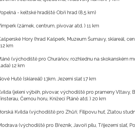
opelná - keltské hradiště Obří hrad (8,5 km)
imperk (zámek, centrum, pivovar atd. ) 11 km
ašperské Hory (hrad Kašperk, Muzeum Šumavy, skiareál, cent
 12 km
láně (východiště pro Churáňov, rozhlednu na skokanském m
Lada) 12 km
ové Hutě (skiareál) 13km. Jezerní slať 17 km
vilda (jelení výběh, pivovar, východiště pro prameny Vltavy,
insterau, Černou horu, Knížecí Pláně atd. ) 20 km
orská Kvilda (východiště pro Zhůří, Filipovu huť, Zlatou stud
odrava (východiště pro Březník, Javoří pilu, Tříjezerní slať, P