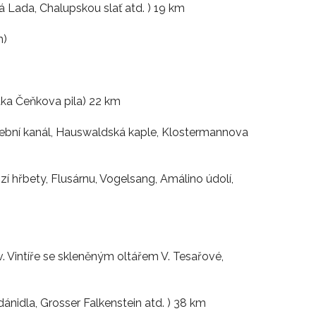
á Lada, Chalupskou slať atd. ) 19 km
m)
ka Čeňkova pila) 22 km
avební kanál, Hauswaldská kaple, Klostermannova
zí hřbety, Flusárnu, Vogelsang, Amálino údolí,
 Vintíře se skleněným oltářem V. Tesařové,
ánidla, Grosser Falkenstein atd. ) 38 km