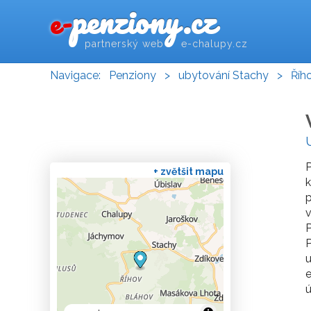
penziony.cz
e-
partnerský web e-chalupy.cz
Navigace:
Penziony
>
ubytování Stachy
>
Říh
P
+ zvětšit mapu
k
p
v
P
P
u
e
ú