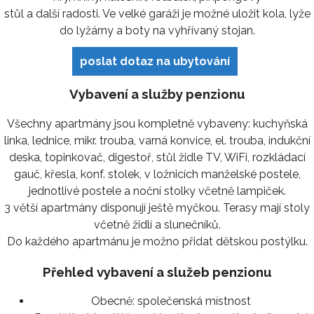
stůl a další radosti. Ve velké garáži je možné uložit kola, lyže
do lyžárny a boty na vyhřívaný stojan.
poslat dotaz na ubytování
Vybavení a služby penzionu
Všechny apartmány jsou kompletně vybaveny: kuchyňská
linka, lednice, mikr. trouba, varná konvice, el. trouba, indukční
deska, topinkovač, digestoř, stůl židle TV, WiFi, rozkládací
gauč, křesla, konf. stolek, v ložnicích manželské postele,
jednotlivé postele a noční stolky včetně lampiček.
3 větší apartmány disponují ještě myčkou. Terasy mají stoly
včetně židlí a slunečníků.
Do každého apartmánu je možno přidat dětskou postýlku.
Přehled vybavení a služeb penzionu
Obecně:
společenská místnost