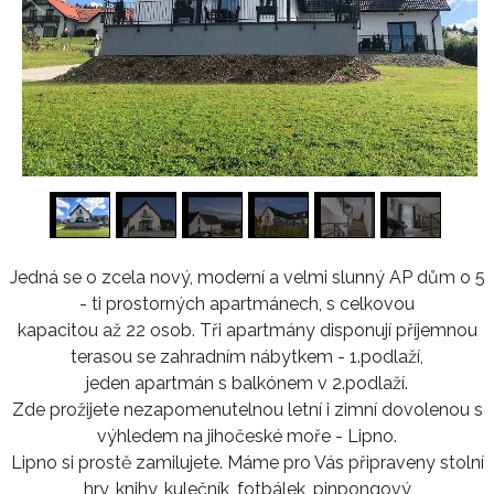
1
/
16
Jedná se o zcela nový, moderní a velmi slunný AP dům o 5
- ti prostorných apartmánech, s celkovou
kapacitou až 22 osob. Tři apartmány disponují příjemnou
terasou se zahradním nábytkem - 1.podlaží,
jeden apartmán s balkónem v 2.podlaží.
Zde prožijete nezapomenutelnou letní i zimní dovolenou s
výhledem na jihočeské moře - Lipno.
Lipno si prostě zamilujete. Máme pro Vás připraveny stolní
hry, knihy, kulečník, fotbálek, pinpongový