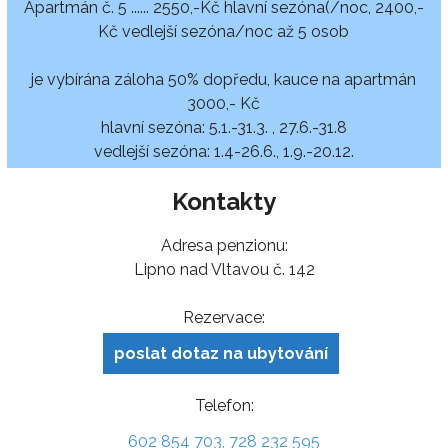
Apartmán č. 5 ...... 2550,-Kč hlavní sezóna(/noc, 2400,-
Kč vedlejší sezóna/noc až 5 osob
je vybírána záloha 50% dopředu, kauce na apartmán
3000,- Kč
hlavní sezóna: 5.1.-31.3. , 27.6.-31.8
vedlejší sezóna: 1.4-26.6., 1.9.-20.12.
Kontakty
Adresa penzionu:
Lipno nad Vltavou č. 142
Rezervace:
poslat dotaz na ubytování
Telefon:
602 854 703, 728 232 595