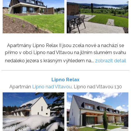
Apartmány Lipno Relax II jsou zcela nové a nachází se
přímo v obci Lipno nad Vltavou na jižním slunném svahu
nedaleko jezera s krásným výhledem na...
zobrazit detail
Lipno Relax
Apartmán
Lipno nad Vltavou
, Lipno nad Vltavou 130