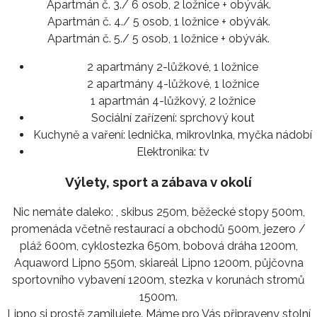
Apartmán č. 3./ 6 osob, 2 ložnice + obývák.
Apartmán č. 4./ 5 osob, 1 ložnice + obývák.
Apartmán č. 5./ 5 osob, 1 ložnice + obývák.
2 apartmány 2-lůžkové, 1 ložnice
2 apartmány 4-lůžkové, 1 ložnice
1 apartmán 4-lůžkový, 2 ložnice
Sociální zařízení:
sprchový kout
Kuchyně a vaření:
lednička, mikrovlnka, myčka nádobí
Elektronika:
tv
Výlety, sport a zábava v okolí
Nic nemáte daleko: , skibus 250m, běžecké stopy 500m,
promenáda včetně restaurací a obchodů 500m, jezero /
pláž 600m, cyklostezka 650m, bobová dráha 1200m,
Aquaword Lipno 550m, skiareál Lipno 1200m, půjčovna
sportovního vybavení 1200m, stezka v korunách stromů
1500m.
Lipno si prostě zamilujete. Máme pro Vás připraveny stolní