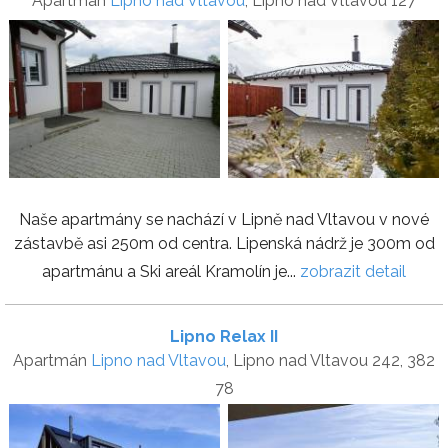
Apartmán
Lipno nad Vltavou
, Lipno nad Vltavou 127
Naše apartmány se nachází v Lipně nad Vltavou v nové
zástavbě asi 250m od centra. Lipenská nádrž je 300m od
apartmánu a Ski areál Kramolín je...
zobrazit detail
Lipno Relax II
Apartmán
Lipno nad Vltavou
, Lipno nad Vltavou 242, 382
78