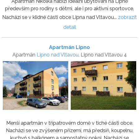
Apartmán Nikolka nabízí ideální ubytování na Lipně
především pro rodiny s dětmi, ale i pro aktivní sportovce.
Nachází se v klidné části obce Lipna nad Vltavou...
zobrazit
detail
Apartmán Lipno
Apartmán
Lipno nad Vltavou
, Lipno nad Vltavou 4
Menší apartmán v třípatrovém domě v tiché části obce.
Nachází se ve zvýšeném přízemí, má předsíň, koupelnu,
kuchyň s balkónem a samostatný pokoj. Nachází se