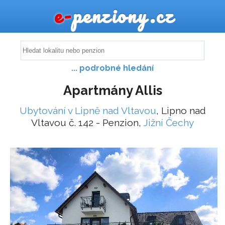
e-
penziony.cz
... podrobné hledání
Apartmány Allis
Ubytování v Lipně nad Vltavou
, Lipno nad
Vltavou č. 142 - Penzion,
Jižní Čechy