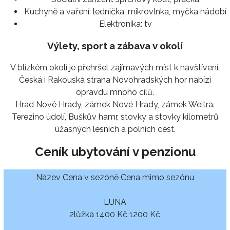
Kuchyně a vaření:
lednička, mikrovlnka, myčka nádobí
Elektronika:
tv
Výlety, sport a zábava v okolí
V blízkém okolí je přehršel zajímavých míst k navštívení.
Česká i Rakouská strana Novohradských hor nabízí
opravdu mnoho cílů.
Hrad Nové Hrady, zámek Nové Hrady, zámek Weitra.
Terezino údolí, Buškův hamr, stovky a stovky kilometrů
úžasných lesních a polních cest.
Ceník ubytování v penzionu
Název Cena v sezóně Cena mimo sezónu
LUNA
2lůžka 1400 Kč 1200 Kč