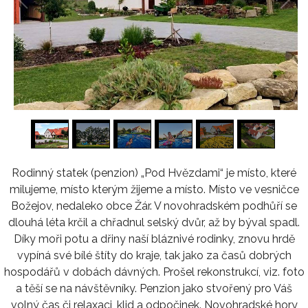
1
/
16
Rodinný statek (penzion) „Pod Hvězdami“ je místo, které
milujeme, místo kterým žijeme a místo. Místo ve vesničce
Božejov, nedaleko obce Žár. V novohradském podhůří se
dlouhá léta krčil a chřadnul selský dvůr, až by býval spadl.
Díky moři potu a dřiny naší bláznivé rodinky, znovu hrdě
vypíná své bílé štíty do kraje, tak jako za časů dobrých
hospodářů v dobách dávných. Prošel rekonstrukcí, viz. foto
a těší se na návštěvníky. Penzion jako stvořený pro Váš
volný čas či relaxaci, klid a odpočinek. Novohradské hory