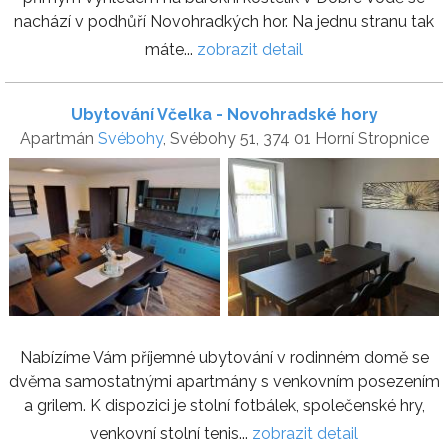
nachází v podhůří Novohradkých hor. Na jednu stranu tak
máte...
zobrazit detail
Ubytování Včelka - Novohradské hory
Apartmán
Svébohy
, Svébohy 51, 374 01 Horní Stropnice
Nabízíme Vám příjemné ubytování v rodinném domě se
dvěma samostatnými apartmány s venkovním posezením
a grilem. K dispozici je stolní fotbálek, společenské hry,
venkovní stolní tenis...
zobrazit detail