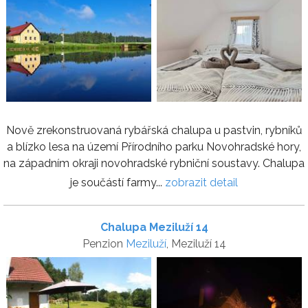
Nově zrekonstruovaná rybářská chalupa u pastvin, rybníků
a blízko lesa na území Přírodního parku Novohradské hory,
na západním okraji novohradské rybniční soustavy. Chalupa
je součástí farmy...
zobrazit detail
Chalupa Meziluží 14
Penzion
Meziluží
, Meziluží 14