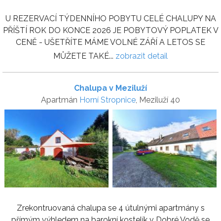
U REZERVACÍ TÝDENNÍHO POBYTU CELÉ CHALUPY NA
PŘÍŠTÍ ROK DO KONCE 2026 JE POBYTOVÝ POPLATEK V
CENĚ - UŠETŘÍTE MÁME VOLNÉ ZÁŘÍ A LETOS SE
MŮŽETE TAKÉ...
zobrazit detail
Chalupa v Meziluží
Apartmán
Horní Stropnice
, Meziluží 40
Zrekontruovaná chalupa se 4 útulnými apartmány s
přímým výhledem na barokní kostelík v Dobré Vodě se