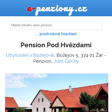
e-
penziony.cz
... podrobné hledání
Pension Pod Hvězdami
Ubytování v Božejově
, Božejov 5, 374 01 Žár -
Penzion,
Jižní Čechy