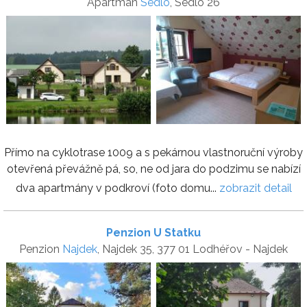
Apartmán
Sedlo
, Sedlo 26
Přímo na cyklotrase 1009 a s pekárnou vlastnoruční výroby
otevřená převážně pá, so, ne od jara do podzimu se nabízí
dva apartmány v podkroví (foto domu...
zobrazit detail
Penzion U Statku
Penzion
Najdek
, Najdek 35, 377 01 Lodhéřov - Najdek