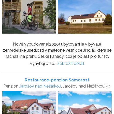
Nově vybudované(2020) ubytování je v bývalé
zemědělské usedlosti v malebné vesničce Jindřiš, která se
nachází na prahu České kanady, což je oblast pro turisty
vyhýbající se...
zobrazit detail
Restaurace-penzion Samorost
Penzion
Jarošov nad Nežárkou
, Jarošov nad Nežárkou 44