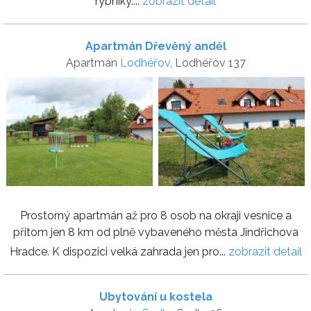
rybníky....
zobrazit detail
Apartmán Dřevěný anděl
Apartmán
Lodhéřov
, Lodhéřov 137
Prostorný apartmán až pro 8 osob na okraji vesnice a
přitom jen 8 km od plně vybaveného města Jindřichova
Hradce. K dispozici velká zahrada jen pro...
zobrazit detail
Ubytování u kostela