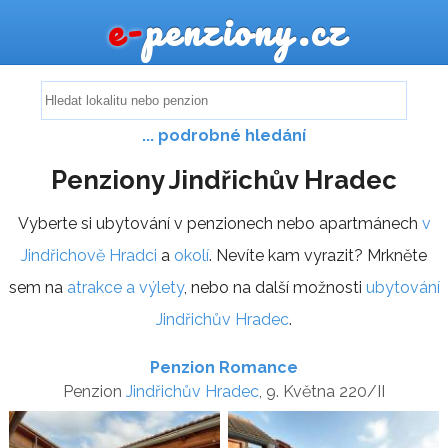
e-
penziony.cz
... podrobné hledání
Penziony Jindřichův Hradec
Vyberte si ubytování v penzionech nebo apartmánech
v
Jindřichově Hradci
a
okolí
. Nevíte kam vyrazit? Mrkněte
sem na
atrakce a výlety
, nebo na další možnosti
ubytování
Jindřichův Hradec
.
Penzion Romance
Penzion
Jindřichův Hradec
, 9. Května 220/II