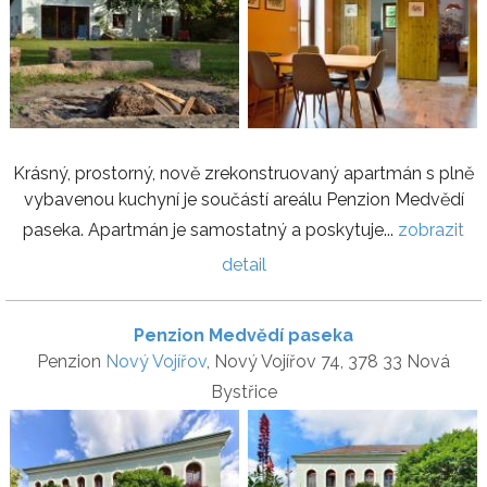
Krásný, prostorný, nově zrekonstruovaný apartmán s plně
vybavenou kuchyní je součástí areálu Penzion Medvědí
paseka. Apartmán je samostatný a poskytuje...
zobrazit
detail
Penzion Medvědí paseka
Penzion
Nový Vojířov
, Nový Vojířov 74, 378 33 Nová
Bystřice