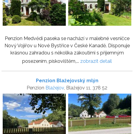
Penzion Medvědí paseka se nachází v malebné vesničce
Nový Vojířov u Nové Bystřice v České Kanadě. Disponuje
krásnou zahradou s několika zákoutími s příjemným
posezením, pískovištěm,...
zobrazit detail
Penzion Blažejovský mlýn
Penzion
Blažejov
, Blažejov 11, 378 52