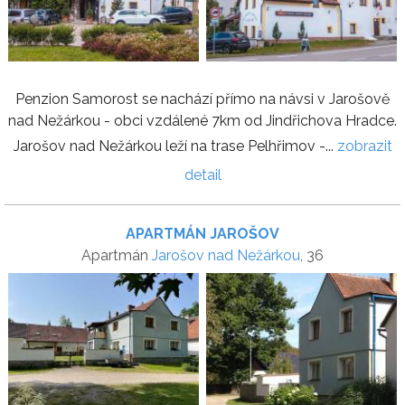
Penzion Samorost se nachází přímo na návsi v Jarošově
nad Nežárkou - obci vzdálené 7km od Jindřichova Hradce.
Jarošov nad Nežárkou leží na trase Pelhřimov -...
zobrazit
detail
APARTMÁN JAROŠOV
Apartmán
Jarošov nad Nežárkou
, 36