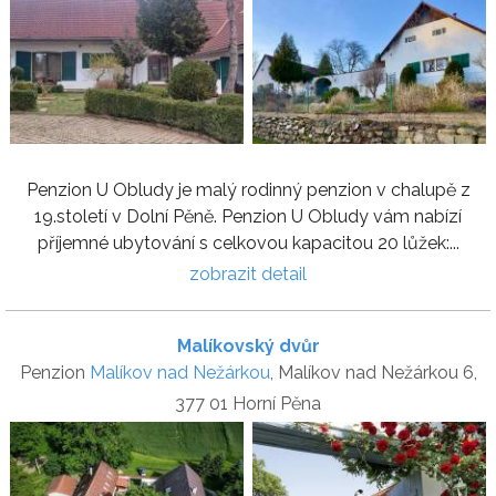
Penzion U Obludy je malý rodinný penzion v chalupě z
19.století v Dolní Pěně. Penzion U Obludy vám nabízí
příjemné ubytování s celkovou kapacitou 20 lůžek:...
zobrazit detail
Malíkovský dvůr
Penzion
Malíkov nad Nežárkou
, Malíkov nad Nežárkou 6,
377 01 Horní Pěna