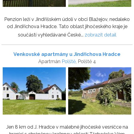
Penzion leží v Jindřišském údolí v obci Blažejov, nedaleko
od Jindřichova Hradce. Tato oblast jihočeského kraje je
součástí vyhledávané České...
zobrazit detail
Venkovské apartmány u Jindřichova Hradce
Apartmán
Polště
, Polště 4
Jen 8 km od J. Hradce v malebné jihočeské vesničce na