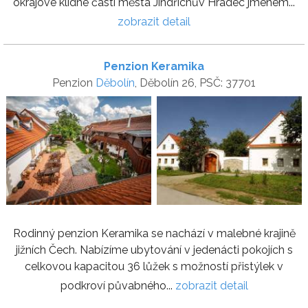
okrajové klidné části města Jindřichův Hradec jménem...
zobrazit detail
Penzion Keramika
Penzion
Děbolín
, Děbolín 26, PSČ: 37701
Rodinný penzion Keramika se nachází v malebné krajině
jižních Čech. Nabízíme ubytování v jedenácti pokojích s
celkovou kapacitou 36 lůžek s možností přistýlek v
podkroví půvabného...
zobrazit detail