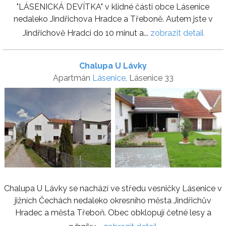
"LÁSENICKÁ DEVÍTKA" v klidné části obce Lásenice
nedaleko Jindřichova Hradce a Třeboně. Autem jste v
Jindřichově Hradci do 10 minut a...
zobrazit detail
Chalupa U Lávky
Apartmán
Lásenice
, Lásenice 33
Chalupa U Lávky se nachází ve středu vesničky Lásenice v
jižních Čechách nedaleko okresního města Jindřichův
Hradec a města Třeboň. Obec obklopují četné lesy a