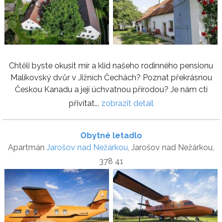
Chtěli byste okusit mír a klid našeho rodinného pensionu
Malíkovský dvůr v Jižních Čechách? Poznat překrásnou
Českou Kanadu a její úchvatnou přírodou? Je nám ctí
přivítat...
zobrazit detail
Obytné letadlo
Apartmán
Jarošov nad Nežárkou
, Jarošov nad Nežárkou,
378 41