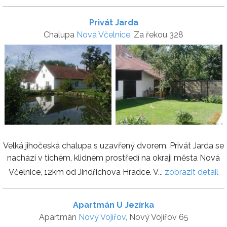
Privát Jarda
Chalupa
Nová Včelnice
, Za řekou 328
Velká jihočeská chalupa s uzavřený dvorem. Privát Jarda se
nachází v tichém, klidném prostředí na okraji města Nová
Včelnice, 12km od Jindřichova Hradce. V...
zobrazit detail
Apartmán U Jezírka
Apartmán
Nový Vojířov
, Nový Vojířov 65