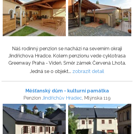
Náš rodinný penzion se nachází na severním okraji
Jindřichova Hradce. Kolem penzionu vede cyklotrasa
Greenway Praha - Vídeň. Směr zámek Červená Lhota.
Jedná se o objekt...
zobrazit detail
Měšťanský dům - kulturní památka
Penzion
Jindřichův Hradec
, Mlýnska 119