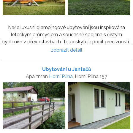
Naše luxusní glampingové ubytování jsou inspirována
leteckým průmyslem a současně spojena s čistým
bydlením v dřevostavbách. To poskytuje pocit preciznosti...
zobrazit detail
Ubytování u Jantačů
Apartmán
Horní Pěna
, Horní Pěna 157