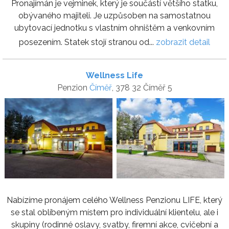
Pronajímán je vejminek, který je součástí většího statku,
obývaného majiteli. Je uzpůsoben na samostatnou
ubytovací jednotku s vlastním ohništěm a venkovním
posezením. Statek stojí stranou od...
zobrazit detail
Wellness Life
Penzion
Číměř
, 378 32 Číměř 5
Nabízíme pronájem celého Wellness Penzionu LIFE, který
se stal oblíbeným místem pro individuální klientelu, ale i
skupiny (rodinné oslavy, svatby, firemní akce, cvičební a