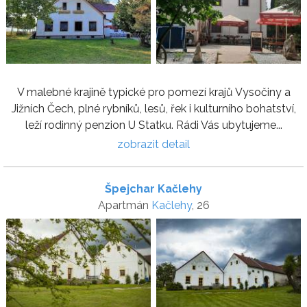
V malebné krajině typické pro pomezí krajů Vysočiny a
Jižních Čech, plné rybníků, lesů, řek i kulturního bohatství,
leží rodinný penzion U Statku. Rádi Vás ubytujeme...
zobrazit detail
Špejchar Kačlehy
Apartmán
Kačlehy
, 26