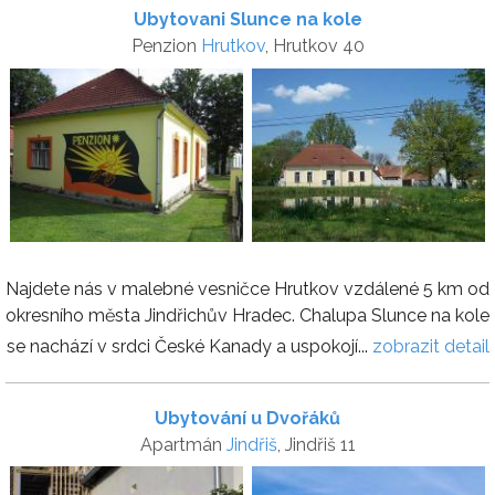
Ubytovani Slunce na kole
Penzion
Hrutkov
, Hrutkov 40
Najdete nás v malebné vesničce Hrutkov vzdálené 5 km od
okresního města Jindřichův Hradec. Chalupa Slunce na kole
se nachází v srdci České Kanady a uspokojí...
zobrazit detail
Ubytování u Dvořáků
Apartmán
Jindřiš
, Jindřiš 11