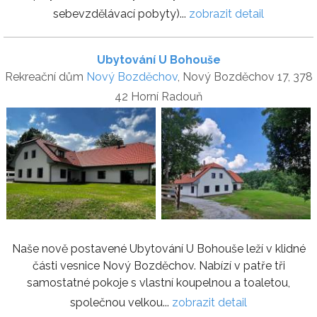
sebevzdělávací pobyty)...
zobrazit detail
Ubytování U Bohouše
Rekreační dům
Nový Bozděchov
, Nový Bozděchov 17, 378
42 Horní Radouň
Naše nově postavené Ubytování U Bohouše leží v klidné
části vesnice Nový Bozděchov. Nabízí v patře tři
samostatné pokoje s vlastní koupelnou a toaletou,
společnou velkou...
zobrazit detail