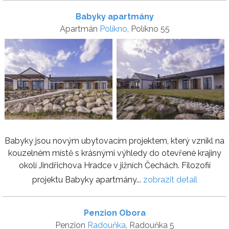
Babyky apartmány
Apartmán
Políkno
, Políkno 55
Babyky jsou novým ubytovacím projektem, který vznikl na
kouzelném místě s krásnými výhledy do otevřené krajiny
okolí Jindřichova Hradce v jižních Čechách. Filozofií
projektu Babyky apartmány...
zobrazit detail
Penzion Obora
Penzion
Radouňka
, Radouňka 5