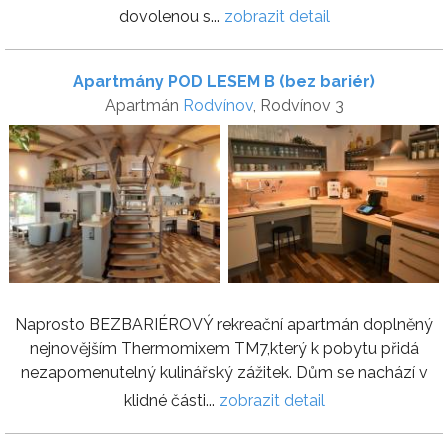
dovolenou s...
zobrazit detail
Apartmány POD LESEM B (bez bariér)
Apartmán
Rodvínov
, Rodvínov 3
Naprosto BEZBARIÉROVÝ rekreační apartmán doplněný
nejnovějším Thermomixem TM7,který k pobytu přidá
nezapomenutelný kulinářský zážitek. Dům se nachází v
klidné části...
zobrazit detail