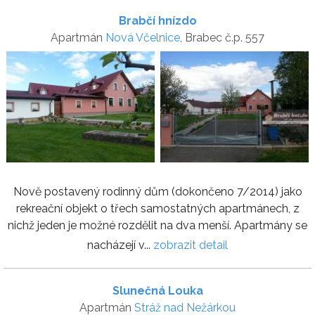
Brabčí hnízdo
Apartmán
Nová Včelnice
, Brabec č.p. 557
Nově postavený rodinný dům (dokončeno 7/2014) jako
rekreační objekt o třech samostatných apartmánech, z
nichž jeden je možné rozdělit na dva menší. Apartmány se
nacházejí v...
zobrazit detail
Slunečná Louka
Apartmán
Stráž nad Nežárkou