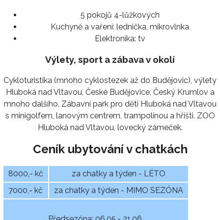
5 pokojů 4-lůžkových
Kuchyně a vaření:
lednička, mikrovlnka
Elektronika:
tv
Výlety, sport a zábava v okolí
Cykloturistika (mnoho cyklostezek až do Budějovic), výlety
Hluboká nad Vltavou, České Budějovice, Český Krumlov a
mnoho dalšího. Zábavní park pro děti Hluboká nad Vltavou
s minigolfem, lanovým centrem, trampolínou a hřišti. ZOO
Hluboká nad Vltavou, lovecký zámeček.
Ceník ubytování v chatkách
8000,- kč
za chatky a týden - LÉTO
7000,- kč
za chatky a týden - MIMO SEZÓNA
Předsezóna: 06.05.- 21.06.