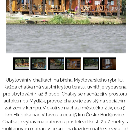
1
/
16
Ubytování v chatkách na břehu Mydlovarského rybníku.
Každá chatka má vlastní krytou terasu, uvnitř je vybavena
pro ubytování 4 až 6 osob. Chatky se nacházejí v prostoru
autokempu Mydlák, provoz chatek je závislý na sociálním
zařízení v kempu. V okolí se nachází městečko Zliv, cca 5
km Hluboká nad Vltavou a cca 15 km České Budějovice.
Chatka je vybavena patrovou postelí velikosti 2 x 2 metry s
molitanovou matrací v celku – na každém patře se vyspí až