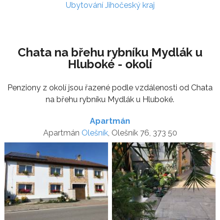
Ubytování Jihočeský kraj
Chata na břehu rybníku Mydlák u
Hluboké - okolí
Penziony z okolí jsou řazené podle vzdálenosti od Chata
na břehu rybníku Mydlák u Hluboké.
Apartmán
Apartmán
Olešník
, Olešník 76, 373 50