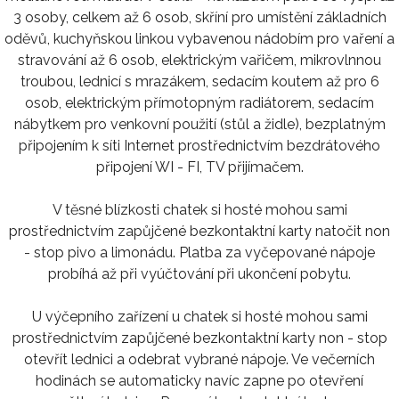
3 osoby, celkem až 6 osob, skříní pro umístění základních
oděvů, kuchyňskou linkou vybavenou nádobím pro vaření a
stravování až 6 osob, elektrickým vařičem, mikrovlnnou
troubou, lednicí s mrazákem, sedacím koutem až pro 6
osob, elektrickým přímotopným radiátorem, sedacím
nábytkem pro venkovní použití (stůl a židle), bezplatným
připojením k síti Internet prostřednictvím bezdrátového
připojení WI - FI, TV přijímačem.
V těsné blízkosti chatek si hosté mohou sami
prostřednictvím zapůjčené bezkontaktní karty natočit non
- stop pivo a limonádu. Platba za vyčepované nápoje
probíhá až při vyúčtování při ukončení pobytu.
U výčepního zařízení u chatek si hosté mohou sami
prostřednictvím zapůjčené bezkontaktní karty non - stop
otevřít lednici a odebrat vybrané nápoje. Ve večerních
hodinách se automaticky navíc zapne po otevření