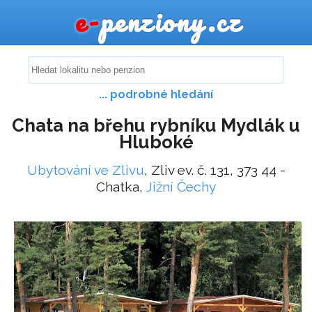
e-
penziony.cz
... podrobné hledání
Chata na břehu rybníku Mydlák u
Hluboké
Ubytování ve Zlivu
, Zliv ev. č. 131, 373 44 -
Chatka,
Jižní Čechy