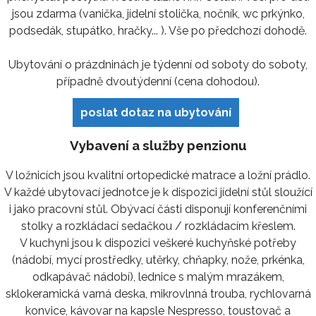
jsou zdarma (vanička, jídelní stolička, nočník, wc prkýnko,
podsedák, stupátko, hračky... ). Vše po předchozí dohodě.
Ubytování o prázdninách je týdenní od soboty do soboty,
případně dvoutýdenní (cena dohodou).
poslat dotaz na ubytování
Vybavení a služby penzionu
V ložnicích jsou kvalitní ortopedické matrace a ložní prádlo.
V každé ubytovací jednotce je k dispozici jídelní stůl sloužící
i jako pracovní stůl. Obývací části disponují konferenčními
stolky a rozkládací sedačkou / rozkládacím křeslem.
V kuchyni jsou k dispozici veškeré kuchyňské potřeby
(nádobí, mycí prostředky, utěrky, chňapky, nože, prkénka,
odkapávač nádobí), lednice s malým mrazákem,
sklokeramická varná deska, mikrovlnná trouba, rychlovarná
konvice, kávovar na kapsle Nespresso, toustovač a