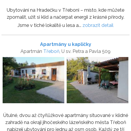
Ubytování na Hradečku v Třeboni – místo, kde můžete
zpomalit, užít si klid a načerpat energii z krásné přírody.
Jsme v tiché lokalitě u lesa a...
zobrazit detail
Apartmány u kapličky
Apartmán
Třeboň
, U sv. Petra a Pavla 509
Útulné, dvou až čtyřlůžkové apartmány situované v klidné
zahradě na okraji jihočeského lázeňského města Třeboň
nabízejí ubytování pro jednu až osm osob. Každý ze tří