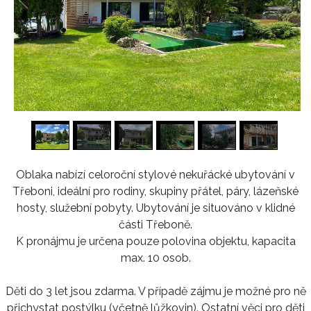
1
/
16
Oblaka nabízí celoroční stylové nekuřácké ubytování v
Třeboni, ideální pro rodiny, skupiny přátel, páry, lázeňské
hosty, služební pobyty. Ubytování je situováno v klidné
části Třeboně.
K pronájmu je určena pouze polovina objektu, kapacita
max. 10 osob.
Děti do 3 let jsou zdarma. V případě zájmu je možné pro ně
přichystat postýlku (včetně lůžkovin). Ostatní věci pro děti