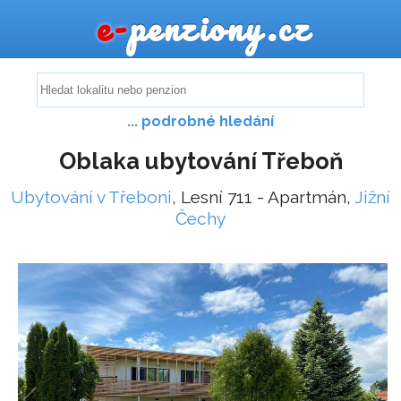
e-
penziony.cz
... podrobné hledání
Oblaka ubytování Třeboň
Ubytování v Třeboni
, Lesní 711 - Apartmán,
Jižní
Čechy