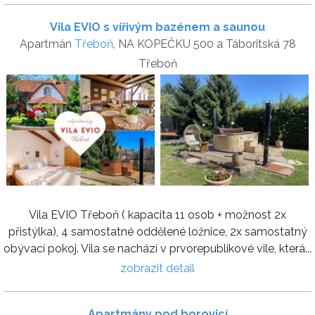
Vila EVIO s vířivým bazénem a saunou
Apartmán
Třeboň
, NA KOPEČKU 500 a Táboritská 78
Třeboň
Vila EVIO Třeboň ( kapacita 11 osob + možnost 2x
přistýlka), 4 samostatné oddělené ložnice, 2x samostatný
obývací pokoj. Vila se nachází v prvorepublikové vile, která...
zobrazit detail
Apartmány pod borovicí