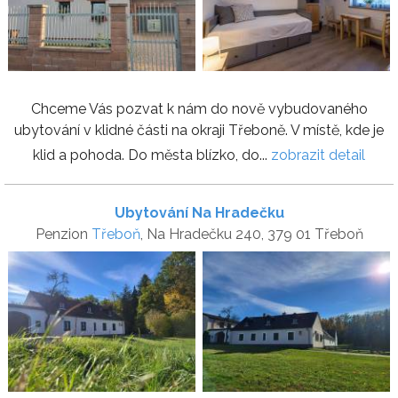
Chceme Vás pozvat k nám do nově vybudovaného
ubytování v klidné části na okraji Třeboně. V místě, kde je
klid a pohoda. Do města blízko, do...
zobrazit detail
Ubytování Na Hradečku
Penzion
Třeboň
, Na Hradečku 240, 379 01 Třeboň