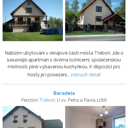
Nabízím ubytování v okrajové části města Třeboň. Jde o
luxusnější apartmán s dvěma ložnicemi, společenskou
místností, plně vybavenou kuchyňkou. K dispozici pro
hosty je i posezení...
zobrazit detail
Baradela
Penzion
Třeboň
, U sv. Petra a Pavla 1286