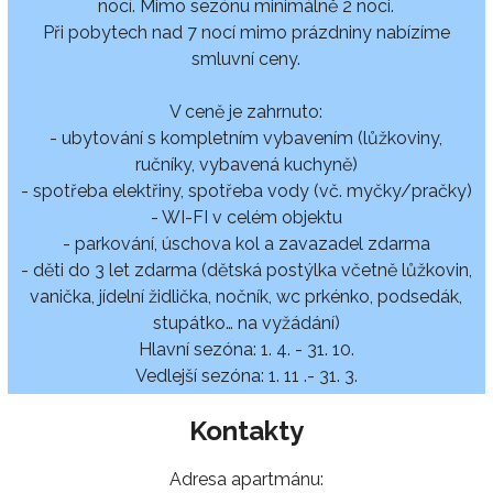
nocí. Mimo sezónu minimálně 2 noci.
Při pobytech nad 7 nocí mimo prázdniny nabízíme
smluvní ceny.
V ceně je zahrnuto:
- ubytování s kompletním vybavením (lůžkoviny,
ručníky, vybavená kuchyně)
- spotřeba elektřiny, spotřeba vody (vč. myčky/pračky)
- WI-FI v celém objektu
- parkování, úschova kol a zavazadel zdarma
- děti do 3 let zdarma (dětská postýlka včetně lůžkovin,
vanička, jídelní židlička, nočník, wc prkénko, podsedák,
stupátko… na vyžádání)
Hlavní sezóna: 1. 4. - 31. 10.
Vedlejší sezóna: 1. 11 .- 31. 3.
Kontakty
Adresa apartmánu: