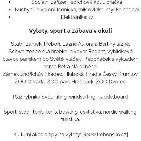
Sociální zařízení:
sprchový kout, pračka
Kuchyně a vaření:
lednička, mikrovlnka, myčka nádobí
Elektronika:
tv
Výlety, sport a zábava v okolí
Státní zámek Třeboň, Lázně Aurora a Bertiny lázně,
Schwarzenberská hrobka, pivovar Regent, vyhlídkové
plavby parníkem po Světě, vláček Třeboňáček s výkladem
herce Petra Nárožného.
Zámek Jindřichův Hradec, Hluboká, Hrad a Český Krumlov,
ZOO Ohrada, ZOO park Hrádeček, ZOO Dvorec.
Pláž rybníka Svět: kiting, windsurfing, paddelboard.
Sport: stolní tenis, tenis, bowling, cyklistika, nordic walking,
turistika.
Kulturní akce a tipy na výlety: [www.trebonsko.cz]