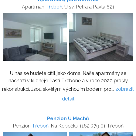
Apartmán
Třeboň
, U sv. Petra a Pavla 621
U nás se budete cítit jako doma. Naše apartmány se
nachází v klidnější části Třeboně a v roce 2020 prošly
rekonstrukcí. Jsou skvělým výchozím bodem pro...
zobrazit
detail
Penzion U Machů
Penzion
Třeboň
, Na Kopečku 1162 379 01 Třeboň