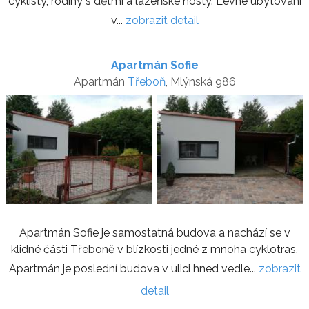
cyklisty, rodiny s dětmi a lázeňské hosty. Levné ubytování
v...
zobrazit detail
Apartmán Sofie
Apartmán
Třeboň
, Mlýnská 986
Apartmán Sofie je samostatná budova a nachází se v
klidné části Třeboně v blízkosti jedné z mnoha cyklotras.
Apartmán je poslední budova v ulici hned vedle...
zobrazit
detail