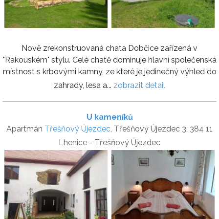
Nově zrekonstruovaná chata Dobčice zařízená v
"Rakouském" stylu. Celé chatě dominuje hlavní společenská
místnost s krbovými kamny, ze které je jedinečný výhled do
zahrady, lesa a...
zobrazit detail
U kameníků
Apartmán
Třešňový Újezdec
, Třešňový Újezdec 3, 384 11
Lhenice - Třešňový Újezdec