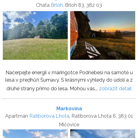
Chata
Brloh
, Brloh 83, 382 03
Načerpejte energii v maringotce Podnebesí na samotě u
lesa v předhůří Šumavy. S krásnými výhledy do údolí a z
druhé strany přímo do lesa. Mohou vás...
zobrazit detail
Markovina
Apartmán
Ratiborova Lhota
, Ratiborova Lhota 6, 383 01
Mičovice