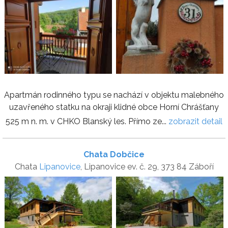
Apartmán rodinného typu se nachází v objektu malebného
uzavřeného statku na okraji klidné obce Horní Chrášťany
525 m n. m. v CHKO Blanský les. Přímo ze...
zobrazit detail
Chata Dobčice
Chata
Lipanovice
, Lipanovice ev. č. 29, 373 84 Záboří