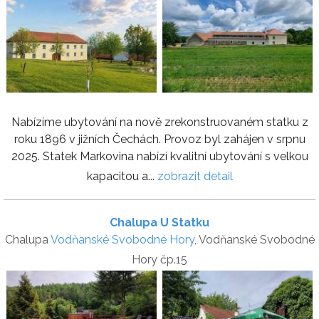
Nabízíme ubytování na nově zrekonstruovaném statku z
roku 1896 v jižních Čechách. Provoz byl zahájen v srpnu
2025. Statek Markovina nabízí kvalitní ubytování s velkou
kapacitou a...
zobrazit detail
Chalupa U Statku
Chalupa
Vodňanské Svobodné Hory
, Vodňanské Svobodné
Hory čp.15