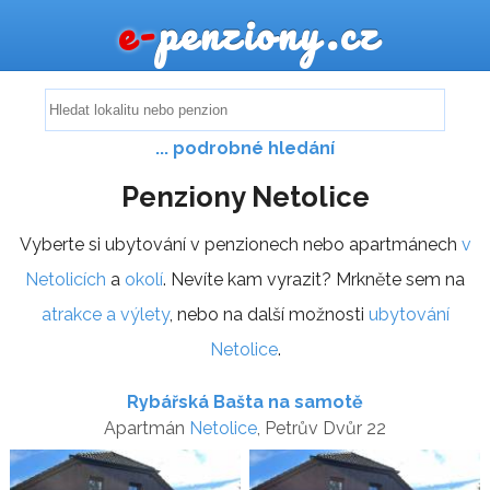
e-
penziony.cz
... podrobné hledání
Penziony Netolice
Vyberte si ubytování v penzionech nebo apartmánech
v
Netolicích
a
okolí
. Nevíte kam vyrazit? Mrkněte sem na
atrakce a výlety
, nebo na další možnosti
ubytování
Netolice
.
Rybářská Bašta na samotě
Apartmán
Netolice
, Petrův Dvůr 22