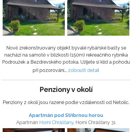
Nově zrekonstruovaný objekt bývalé rybářské bašty se
nachází na samotě v blízkosti (150m) rekreačního rybníka
Podroužek a Bezdrevského potoka. Užijete si klid a pohodu
při pozorování...
zobrazit detail
Penziony v okolí
Penziony z okolí jsou řazené podle vzdálenosti od Netolic.
Apartmán pod Stříbrnou horou
Apartmán
Horní Chrášťany
, Horní Chrášťany 31