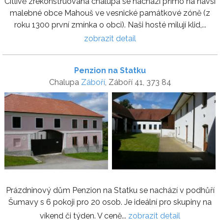
Citlivě zrekonstruovaná chalupa se nachází přímo na návsi
malebné obce Mahouš ve vesnické památkové zóně (z
roku 1300 první zmínka o obci). Naši hosté milují klid,...
zobrazit detail
Penzion na Statku
Chalupa
Záboří
, Záboří 41, 373 84
Prázdninový dům Penzion na Statku se nachází v podhůří
Šumavy s 6 pokoji pro 20 osob. Je ideální pro skupiny na
víkend či týden. V ceně...
zobrazit detail