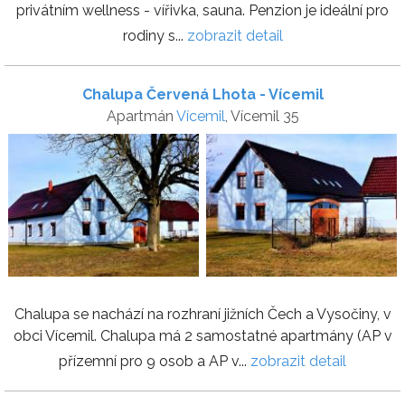
privátním wellness - vířivka, sauna. Penzion je ideální pro
rodiny s...
zobrazit detail
Chalupa Červená Lhota - Vícemil
Apartmán
Vícemil
, Vícemil 35
Chalupa se nachází na rozhraní jižních Čech a Vysočiny, v
obci Vícemil. Chalupa má 2 samostatné apartmány (AP v
přízemní pro 9 osob a AP v...
zobrazit detail