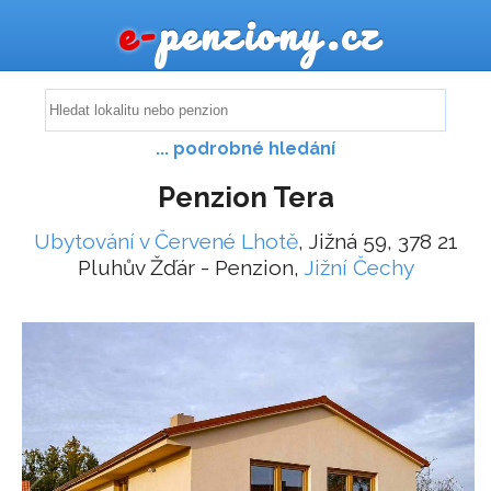
e-
penziony.cz
... podrobné hledání
Penzion Tera
Ubytování v Červené Lhotě
, Jižná 59, 378 21
Pluhův Žďár - Penzion,
Jižní Čechy