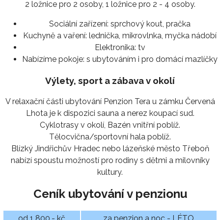
2 ložnice pro 2 osoby, 1 ložnice pro 2 - 4 osoby.
Sociální zařízení:
sprchový kout, pračka
Kuchyně a vaření:
lednička, mikrovlnka, myčka nádobí
Elektronika:
tv
Nabízíme pokoje:
s ubytováním i pro domácí mazlíčky
Výlety, sport a zábava v okolí
V relaxační části ubytování Penzion Tera u zámku Červená
Lhota je k dispozici sauna a nerez koupací sud.
Cyklotrasy v okolí, Bazén vnitřní poblíž.
Tělocvična/sportovní hala poblíž.
Blízký Jindřichův Hradec nebo lázeňské město Třeboň
nabízí spoustu možností pro rodiny s dětmi a milovníky
kultury.
Ceník ubytování v penzionu
od 1 800,- kč
za penzion a noc - LÉTO