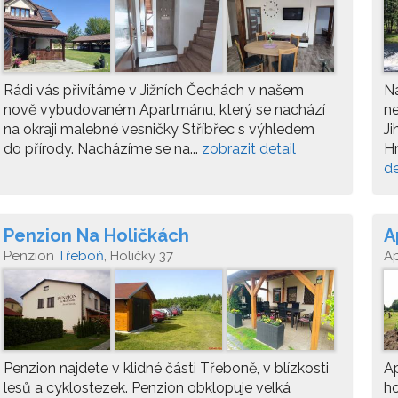
Rádi vás přivítáme v Jižních Čechách v našem
Na
nově vybudovaném Apartmánu, který se nachází
n
na okraji malebné vesničky Stříbřec s výhledem
Ji
do přírody. Nacházíme se na...
zobrazit detail
Hr
de
Penzion Na Holičkách
A
Penzion
Třeboň
, Holičky 37
A
Penzion najdete v klidné části Třeboně, v blízkosti
Ap
lesů a cyklostezek. Penzion obklopuje velká
ho