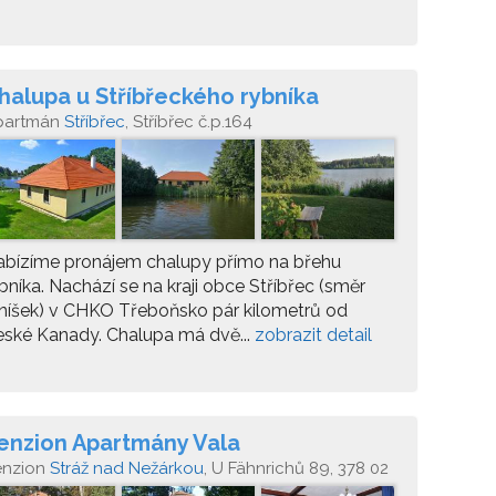
halupa u Stříbřeckého rybníka
partmán
Stříbřec
, Stříbřec č.p.164
abízíme pronájem chalupy přímo na břehu
bníka. Nachází se na kraji obce Stříbřec (směr
níšek) v CHKO Třeboňsko pár kilometrů od
ské Kanady. Chalupa má dvě...
zobrazit detail
enzion Apartmány Vala
enzion
Stráž nad Nežárkou
, U Fähnrichů 89, 378 02
ráž nad Nežárkou