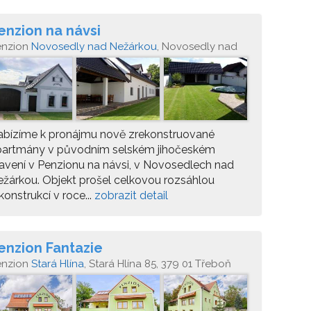
enzion na návsi
enzion
Novosedly nad Nežárkou
, Novosedly nad
ežárkou 70
abízíme k pronájmu nově zrekonstruované
partmány v původním selském jihočeském
avení v Penzionu na návsi, v Novosedlech nad
žárkou. Objekt prošel celkovou rozsáhlou
konstrukcí v roce...
zobrazit detail
enzion Fantazie
enzion
Stará Hlína
, Stará Hlína 85, 379 01 Třeboň