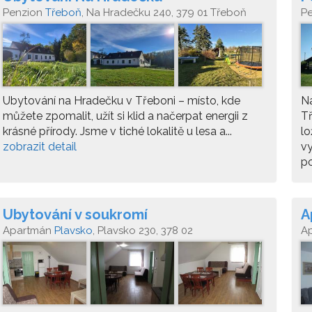
Penzion
Třeboň
, Na Hradečku 240, 379 01 Třeboň
P
Ubytování na Hradečku v Třeboni – místo, kde
Na
můžete zpomalit, užít si klid a načerpat energii z
Tř
krásné přírody. Jsme v tiché lokalitě u lesa a...
lo
zobrazit detail
vy
po
Ubytování v soukromí
A
Apartmán
Plavsko
, Plavsko 230, 378 02
A