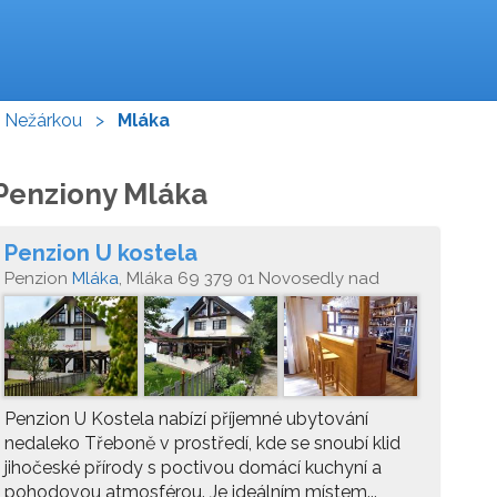
 Nežárkou
>
Mláka
Penziony Mláka
Penzion U kostela
Penzion
Mláka
, Mláka 69 379 01 Novosedly nad
Nežárkou
Penzion U Kostela nabízí příjemné ubytování
nedaleko Třeboně v prostředí, kde se snoubí klid
jihočeské přírody s poctivou domácí kuchyní a
pohodovou atmosférou. Je ideálním místem...