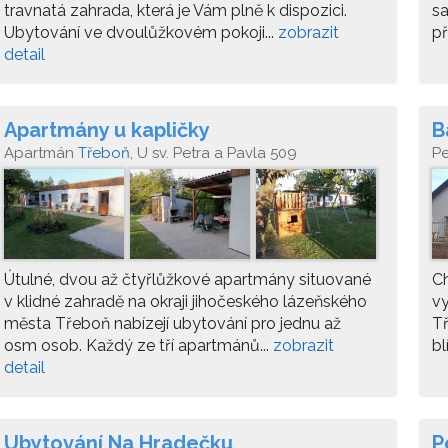
travnatá zahrada, která je Vám plně k dispozici.
s
Ubytování ve dvoulůžkovém pokoji...
zobrazit
př
detail
Apartmány u kapličky
B
Apartmán
Třeboň
, U sv. Petra a Pavla 509
P
Útulné, dvou až čtyřlůžkové apartmány situované
C
v klidné zahradě na okraji jihočeského lázeňského
vy
města Třeboň nabízejí ubytování pro jednu až
Tř
osm osob. Každý ze tří apartmánů...
zobrazit
bl
detail
Ubytování Na Hradečku
P