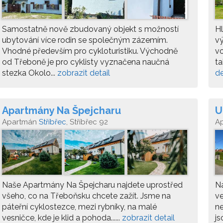
Samostatně nově zbudovaný objekt s možností
Hl
ubytování více rodin se společným zázemím.
vý
Vhodné především pro cykloturistiku. Východně
vo
od Třeboně je pro cyklisty vyznačena naučná
ta
stezka Okolo...
zobrazit detail
de
Apartmány Na Špejcharu
U
Apartmán
Stříbřec
, Stříbřec 92
A
Naše Apartmány Na Špejcharu najdete uprostřed
Na
všeho, co na Třeboňsku chcete zažít. Jsme na
ve
páteřní cyklostezce, mezi rybníky, na malé
n
vesničce, kde je klid a pohoda......
zobrazit detail
js