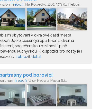
enzion
Třeboň
, Na Kopečku 1162 379 01 Třeboň
bízím ubytování v okrajové části města
eboň. Jde o luxusnější apartmán s dvěma
žnicemi, společenskou místností, plně
bavenou kuchyňkou. K dispozici pro hosty je i
sezení...
zobrazit detail
partmány pod borovicí
partmán
Třeboň
, U sv. Petra a Pavla 621