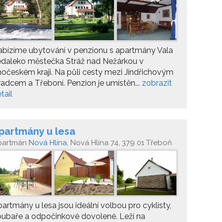
bízíme ubytování v penzionu s apartmány Vala
edaleko městečka Stráž nad Nežárkou v
hočeském kraji. Na půli cesty mezi Jindřichovým
adcem a Třeboní. Penzion je umístěn...
zobrazit
tail
partmány u lesa
partmán
Nová Hlína
, Nová Hlína 74, 379 01 Třeboň
artmány u lesa jsou ideální volbou pro cyklisty,
ubaře a odpočinkové dovolené. Leží na