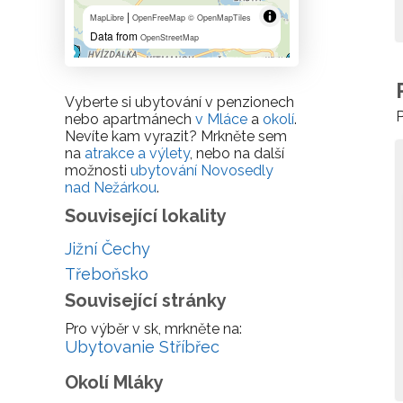
|
MapLibre
OpenFreeMap
© OpenMapTiles
Data from
OpenStreetMap
Vyberte si ubytování v penzionech
P
nebo apartmánech
v Mláce
a
okolí
.
Nevíte kam vyrazit? Mrkněte sem
na
atrakce a výlety
, nebo na další
možnosti
ubytování Novosedly
nad Nežárkou
.
Související lokality
Jižní Čechy
Třeboňsko
Související stránky
Pro výběr v sk, mrkněte na:
Ubytovanie Stříbřec
Okolí Mláky