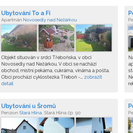
Ubytování To a Fi
P
Apartmán
Novosedly nad Nežárkou
P
N
Objekt situován v srdci Třeboňska, v obci
N
Novosedly nad Nežárkou. V obci se nachází
a
obchod, místní pekárna, cukrárna, vinárna a pošta.
st
Obcí prochází cyklostezka Třeboň -...
zobrazit
Ne
detail
re
Ubytování u Šromů
P
Penzion
Stará Hlína
, Stará Hlína čp. 90
P