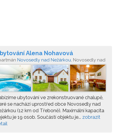
bytování Alena Nohavová
partmán
Novosedly nad Nežárkou
, Novosedly nad
ežárkou 9
bízíme ubytování ve zrekonstruované chalupě,
eré se nachází uprostřed obce Novosedly nad
žárkou (12 km od Třeboně). Maximální kapacita
jektu je 19 osob. Součástí objektu je...
zobrazit
tail