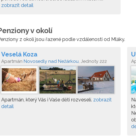
zobrazit detail
Penziony v okolí
enziony z okolí jsou řazené podle vzdálenosti od Mláky.
Veselá Koza
U
Apartmán
Novosedly nad Nežárkou
, Jednoty 222
A
N
Apartmán, který Vás i Vaše děti rozveselí.
zobrazit
Na
detail
kt
Ne
ob
de