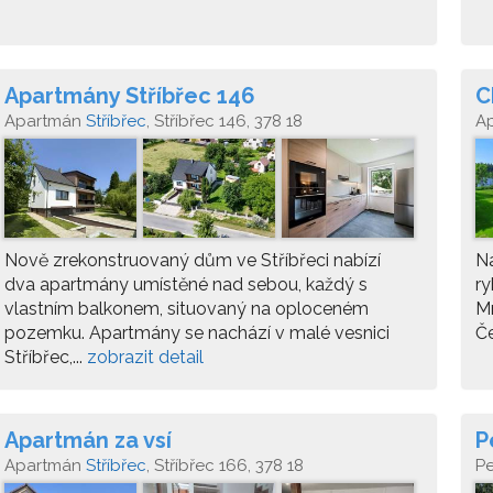
Apartmány Stříbřec 146
C
Apartmán
Stříbřec
, Stříbřec 146, 378 18
A
Nově zrekonstruovaný dům ve Stříbřeci nabízí
N
dva apartmány umístěné nad sebou, každý s
ry
vlastním balkonem, situovaný na oploceném
M
pozemku. Apartmány se nachází v malé vesnici
Če
Stříbřec,...
zobrazit detail
Apartmán za vsí
P
Apartmán
Stříbřec
, Stříbřec 166, 378 18
P
St