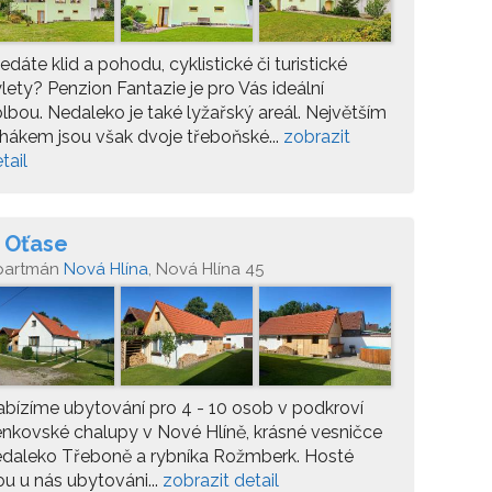
edáte klid a pohodu, cyklistické či turistické
lety? Penzion Fantazie je pro Vás ideální
lbou. Nedaleko je také lyžařský areál. Největším
hákem jsou však dvoje třeboňské...
zobrazit
tail
 Oťase
partmán
Nová Hlína
, Nová Hlína 45
bízíme ubytování pro 4 - 10 osob v podkroví
nkovské chalupy v Nové Hlíně, krásné vesničce
edaleko Třeboně a rybníka Rožmberk. Hosté
ou u nás ubytováni...
zobrazit detail