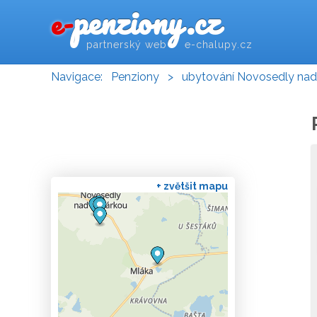
penziony.cz
e-
partnerský web e-chalupy.cz
Navigace:
Penziony
>
ubytování Novosedly nad
+ zvětšit mapu