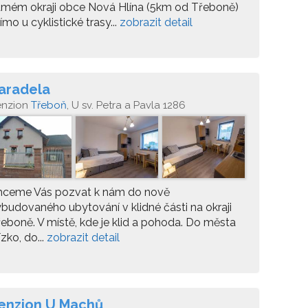
amém okraji obce Nová Hlína (5km od Třeboně)
ímo u cyklistické trasy...
zobrazit detail
aradela
enzion
Třeboň
, U sv. Petra a Pavla 1286
hceme Vás pozvat k nám do nově
budovaného ubytování v klidné části na okraji
eboně. V místě, kde je klid a pohoda. Do města
ízko, do...
zobrazit detail
enzion U Machů