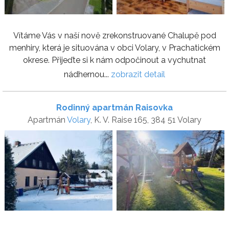
Vítáme Vás v naší nově zrekonstruované Chalupě pod
menhiry, která je situována v obci Volary, v Prachatickém
okrese. Přijeďte si k nám odpočinout a vychutnat
nádhernou...
zobrazit detail
Rodinný apartmán Raisovka
Apartmán
Volary
, K. V. Raise 165, 384 51 Volary