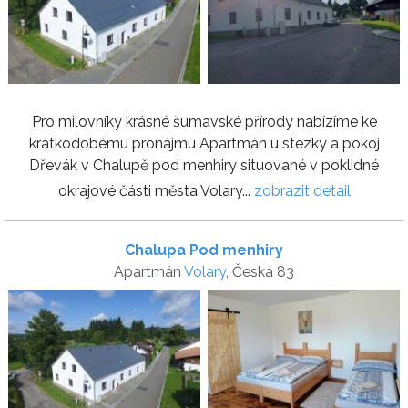
Pro milovníky krásné šumavské přírody nabízíme ke
krátkodobému pronájmu Apartmán u stezky a pokoj
Dřevák v Chalupě pod menhiry situované v poklidné
okrajové části města Volary...
zobrazit detail
Chalupa Pod menhiry
Apartmán
Volary
, Česká 83