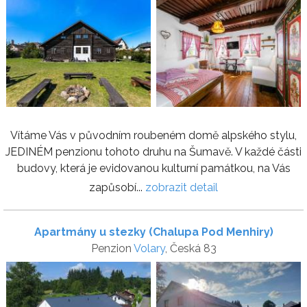
Vítáme Vás v původním roubeném domě alpského stylu,
JEDINÉM penzionu tohoto druhu na Šumavě. V každé části
budovy, která je evidovanou kulturní památkou, na Vás
zapůsobí...
zobrazit detail
Apartmány u stezky (Chalupa Pod Menhiry)
Penzion
Volary
, Česká 83