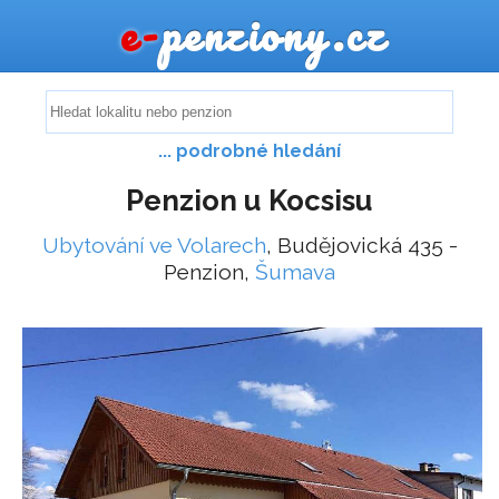
e-
penziony.cz
... podrobné hledání
Penzion u Kocsisu
Ubytování ve Volarech
, Budějovická 435 -
Penzion,
Šumava