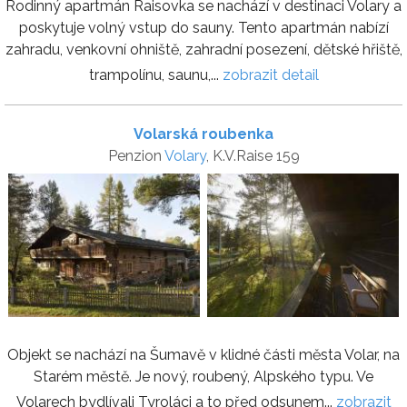
Rodinný apartmán Raisovka se nachází v destinaci Volary a
poskytuje volný vstup do sauny. Tento apartmán nabízí
zahradu, venkovní ohniště, zahradní posezení, dětské hřiště,
trampolínu, saunu,...
zobrazit detail
Volarská roubenka
Penzion
Volary
, K.V.Raise 159
Objekt se nachází na Šumavě v klidné části města Volar, na
Starém městě. Je nový, roubený, Alpského typu. Ve
Volarech bydlívali Tyroláci a to před odsunem...
zobrazit