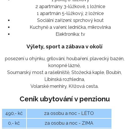
2 apartmány 3-lůžkové, 1 ložnice
1 apartmán 5-lůžkový, 2 ložnice
Sociální zařízení:
sprchový kout
Kuchyně a vaření:
lednička, mikrovlnka
Elektronika:
tv
Výlety, sport a zábava v okolí
posezení u ohýnku, grilování, houbaření, plavecký bazén,
konopné lázně,
Soumarský most a rašeliniště, Stožecká kaple, Boubín,
Libínská rozhledna,
Volarské menhiry, Křížová cesta.
Ceník ubytování v penzionu
490,- kč
za osobu a noc - LÉTO
0,- kč
za osobu a noc - ZIMA