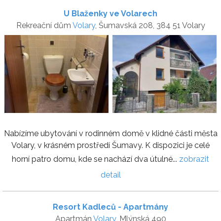
U Blaženky ve Volarech
Rekreační dům
Volary
, Šumavská 208, 384 51 Volary
Nabízíme ubytování v rodinném domě v klidné části města
Volary, v krásném prostředí Šumavy. K dispozici je celé
horní patro domu, kde se nachází dva útulné...
zobrazit
detail
Resort Kadleců - Apartmány
Apartmán
Volary
, Mlýnská 490