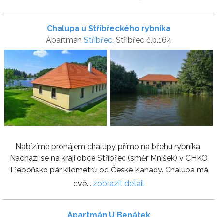
Chalupa u Stříbřeckého rybníka
Apartmán
Stříbřec
, Stříbřec č.p.164
Nabízíme pronájem chalupy přímo na břehu rybníka.
Nachází se na kraji obce Stříbřec (směr Mníšek) v CHKO
Třeboňsko pár kilometrů od České Kanady. Chalupa má
dvě...
zobrazit detail
Apartmán U Benátek