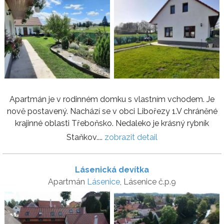
Apartmán je v rodinném domku s vlastním vchodem. Je
nově postavený. Nachází se v obci Libořezy 1.V chráněné
krajinné oblasti Třeboňsko. Nedaleko je krásný rybník
Staňkov....
zobrazit detail
Lásenická devítka
Apartmán
Lásenice
, Lásenice č.p.9