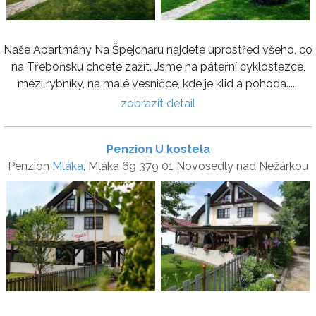
Naše Apartmány Na Špejcharu najdete uprostřed všeho, co
na Třeboňsku chcete zažít. Jsme na páteřní cyklostezce,
mezi rybníky, na malé vesničce, kde je klid a pohoda......
zobrazit detail
Penzion U kostela
Penzion
Mláka
, Mláka 69 379 01 Novosedly nad Nežárkou