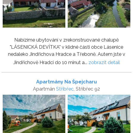
Nabízíme ubytování v zrekonstruované chalupě
"LÁSENICKÁ DEVÍTKA" v klidné části obce Lásenice
nedaleko Jindřichova Hradce a Třeboně. Autem jste v
Jindřichově Hradci do 10 minut a...
zobrazit detail
Apartmány Na Špejcharu
Apartmán
Stříbřec
, Stříbřec 92