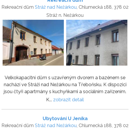
Rekreační dům
Rekreační dům
Stráž nad Nežárkou
, Chlumecká 188, 378 02
Stráž n. Nežárkou
Velkokapacitní dům s uzavřeným dvorem a bazénem se
nachází ve Stráži nad Nežárkou na Třeboňsku. K dispozici
jsou čtyři apartmány s kuchyňkami a sociálním zařízením.
K...
zobrazit detail
Ubytování U Jeníka
Rekreační dům
Stráž nad Nežárkou
, Chlumecká 188, 378 02