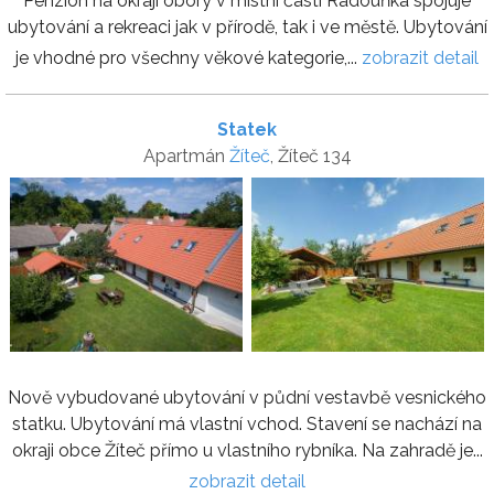
Penzion na okraji obory v místní části Radouňka spojuje
ubytování a rekreaci jak v přírodě, tak i ve městě. Ubytování
je vhodné pro všechny věkové kategorie,...
zobrazit detail
Statek
Apartmán
Žíteč
, Žíteč 134
Nově vybudované ubytování v půdní vestavbě vesnického
statku. Ubytování má vlastní vchod. Stavení se nachází na
okraji obce Žíteč přímo u vlastního rybníka. Na zahradě je...
zobrazit detail