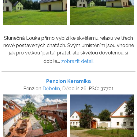
Slunečná Louka přímo vybízí ke skvělému relaxu ve třech
nově postavených chatách. Svým umístěním jsou vhodné
jak pro velkou "partu" přátel, ale skvělou dovolenou si
dobře...
zobrazit detail
Penzion Keramika
Penzion
Děbolín
, Děbolín 26, PSČ: 37701