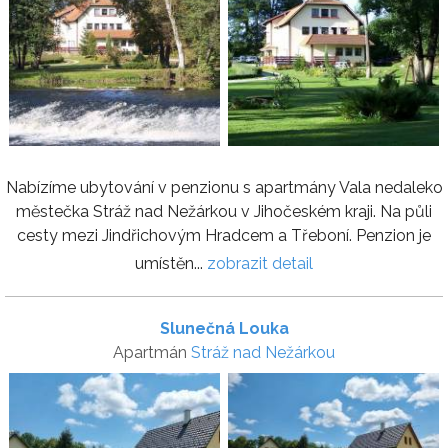
Nabízíme ubytování v penzionu s apartmány Vala nedaleko
městečka Stráž nad Nežárkou v Jihočeském kraji. Na půli
cesty mezi Jindřichovým Hradcem a Třeboní. Penzion je
umístěn...
zobrazit detail
Slunečná Louka
Apartmán
Stráž nad Nežárkou