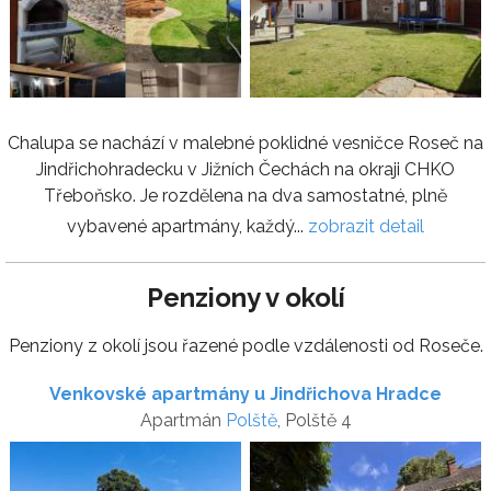
Chalupa se nachází v malebné poklidné vesničce Roseč na
Jindřichohradecku v Jižních Čechách na okraji CHKO
Třeboňsko. Je rozdělena na dva samostatné, plně
vybavené apartmány, každý...
zobrazit detail
Penziony v okolí
Penziony z okolí jsou řazené podle vzdálenosti od Roseče.
Venkovské apartmány u Jindřichova Hradce
Apartmán
Polště
, Polště 4