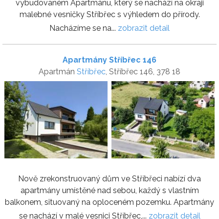
vybudovaném Apartmánu, který se nachází na okraji
malebné vesničky Stříbřec s výhledem do přírody.
Nacházíme se na...
zobrazit detail
Apartmány Stříbřec 146
Apartmán
Stříbřec
, Stříbřec 146, 378 18
Nově zrekonstruovaný dům ve Stříbřeci nabízí dva
apartmány umístěné nad sebou, každý s vlastním
balkonem, situovaný na oploceném pozemku. Apartmány
se nachází v malé vesnici Stříbřec,...
zobrazit detail