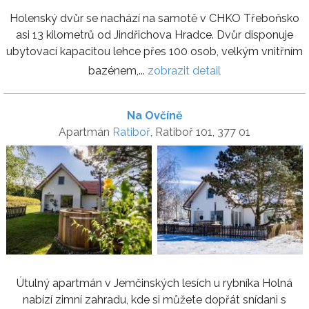
Holenský dvůr se nachází na samotě v CHKO Třeboňsko
asi 13 kilometrů od Jindřichova Hradce. Dvůr disponuje
ubytovací kapacitou lehce přes 100 osob, velkým vnitřním
bazénem,...
zobrazit detail
Na Ovčíně
Apartmán
Ratiboř
, Ratiboř 101, 377 01
Útulný apartmán v Jemčinských lesích u rybníka Holná
nabízí zimní zahradu, kde si můžete dopřát snídani s