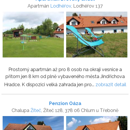
Apartmán
Lodhéřov
, Lodhéřov 137
Prostorný apartmán až pro 8 osob na okraji vesnice a
přitom jen 8 km od plně vybaveného města Jindřichova
Hradce. K dispozici velká zahrada jen pro...
zobrazit detail
Penzion Oáza
Chalupa
Žíteč
, Žíteč 128, 378 06 Chlum u Třeboně