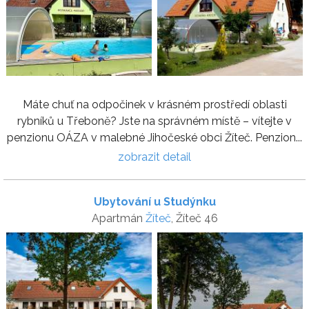
Máte chuť na odpočinek v krásném prostředí oblasti
rybníků u Třeboně? Jste na správném místě – vítejte v
penzionu OÁZA v malebné Jihočeské obci Žíteč. Penzion...
zobrazit detail
Ubytování u Studýnku
Apartmán
Žíteč
, Žíteč 46