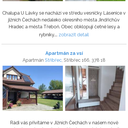
Chalupa U Lávky se nachází ve středu vesničky Lásenice v
jižních Čechách nedaleko okresního města Jindřichův
Hradec a města Třeboň. Obec obklopují četné lesy a
rybníky....
zobrazit detail
Apartmán za vsí
Apartmán
Stříbřec
, Stříbřec 166, 378 18
Rádi vás přivítáme v Jižních Čechách v našem nově