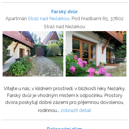
Farský dvůr
Apartmán
Stráž nad Nežárkou
, Pod hradbami 65, 37802
Stráž nad Nežárkou
Vítejte u nás, v klidném prostředí, v blízkosti řeky Nežárky.
Farský dvůr je vhodným místem k odpočinku. Prostory
dvora poskytují dobré zázemí pro příjemnou dovolenou,
rodinnou...
zobrazit detail