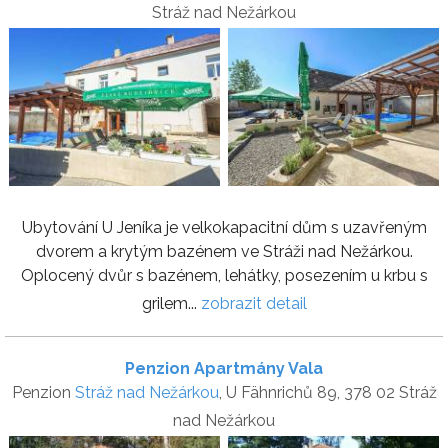
Stráž nad Nežárkou
Ubytování U Jeníka je velkokapacitní dům s uzavřeným
dvorem a krytým bazénem ve Stráži nad Nežárkou.
Oplocený dvůr s bazénem, lehátky, posezením u krbu s
grilem...
zobrazit detail
Penzion Apartmány Vala
Penzion
Stráž nad Nežárkou
, U Fähnrichů 89, 378 02 Stráž
nad Nežárkou