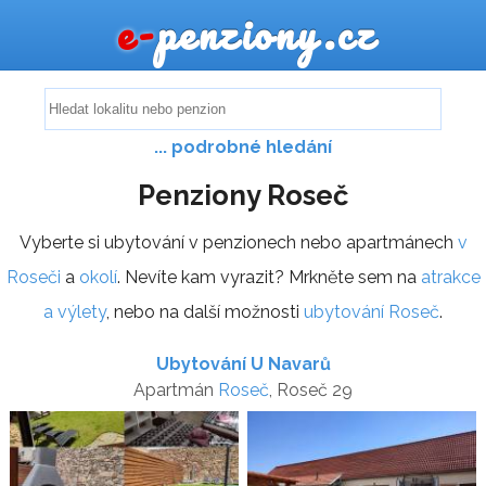
e-
penziony.cz
... podrobné hledání
Penziony Roseč
Vyberte si ubytování v penzionech nebo apartmánech
v
Roseči
a
okolí
. Nevíte kam vyrazit? Mrkněte sem na
atrakce
a výlety
, nebo na další možnosti
ubytování Roseč
.
Ubytování U Navarů
Apartmán
Roseč
, Roseč 29