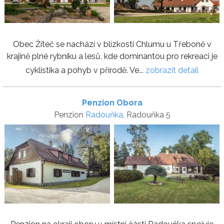
Obec Žíteč se nachází v blízkosti Chlumu u Třeboně v
krajině plné rybníku a lesů, kde dominantou pro rekreaci je
cyklistika a pohyb v přírodě. Ve...
zobrazit detail
Penzion Obora
Penzion
Radouňka
, Radouňka 5