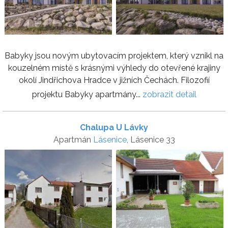
Babyky jsou novým ubytovacím projektem, který vznikl na
kouzelném místě s krásnými výhledy do otevřené krajiny
okolí Jindřichova Hradce v jižních Čechách. Filozofií
projektu Babyky apartmány...
zobrazit detail
Chalupa U Lávky
Apartmán
Lásenice
, Lásenice 33