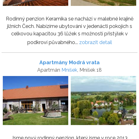
Rodinný penzion Keramika se nachází v malebné krajině
jižních Čech. Nabízíme ubytování v jedenácti pokojích s
celkovou kapacitou 36 lůžek s možností přistýlek v
podkroví půvabného...
zobrazit detail
Apartmány Modrá vrata
Apartmán
Mníšek
, Mníšek 18
Jsme nový rodinný penzion, který jsme v roce 2013