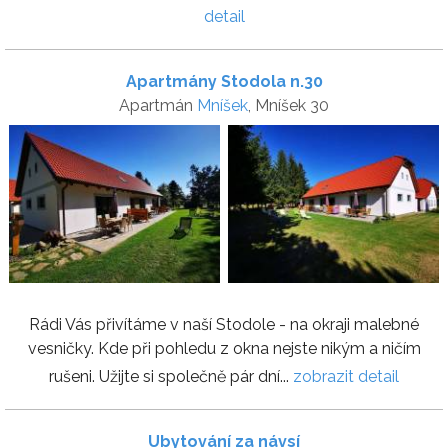
detail
Apartmány Stodola n.30
Apartmán
Mníšek
, Mníšek 30
Rádi Vás přivítáme v naší Stodole - na okraji malebné
vesničky. Kde při pohledu z okna nejste nikým a ničím
rušeni. Užijte si společně pár dní...
zobrazit detail
Ubytování za návsí