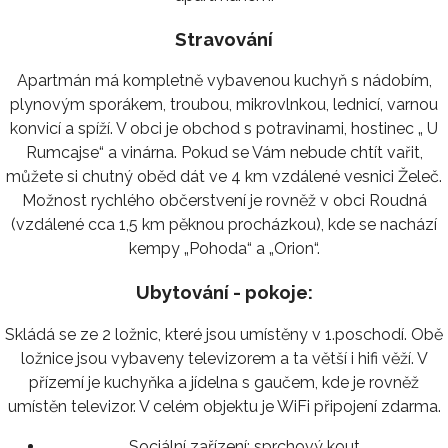
Stravování
Apartmán má kompletně vybavenou kuchyň s nádobím,
plynovým sporákem, troubou, mikrovlnkou, lednicí, varnou
konvicí a spíží. V obci je obchod s potravinami, hostinec „ U
Rumcajse“ a vinárna. Pokud se Vám nebude chtít vařit,
můžete si chutný oběd dát ve 4 km vzdálené vesnici Želeč.
Možnost rychlého občerstvení je rovněž v obci Roudná
(vzdálené cca 1,5 km pěknou procházkou), kde se nachází
kempy „Pohoda“ a „Orion“.
Ubytování - pokoje:
Skládá se ze 2 ložnic, které jsou umístěny v 1.poschodí. Obě
ložnice jsou vybaveny televizorem a ta větší i hifi věží. V
přízemí je kuchyňka a jídelna s gaučem, kde je rovněž
umístěn televizor. V celém objektu je WiFi připojení zdarma.
Sociální zařízení:
sprchový kout