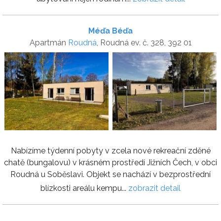
Méďa Béďa
Apartmán
Roudná
, Roudná ev. č. 328, 392 01
Nabízíme týdenní pobyty v zcela nové rekreační zděné
chatě (bungalovu) v krásném prostředí Jižních Čech, v obci
Roudná u Soběslavi. Objekt se nachází v bezprostřední
blízkosti areálu kempu...
zobrazit detail