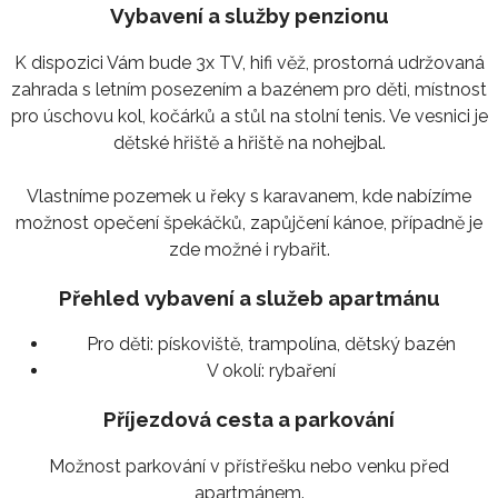
Vybavení a služby penzionu
K dispozici Vám bude 3x TV, hifi věž, prostorná udržovaná
zahrada s letním posezením a bazénem pro děti, místnost
pro úschovu kol, kočárků a stůl na stolní tenis. Ve vesnici je
dětské hřiště a hřiště na nohejbal.
Vlastníme pozemek u řeky s karavanem, kde nabízíme
možnost opečení špekáčků, zapůjčení kánoe, případně je
zde možné i rybařit.
Přehled vybavení a služeb apartmánu
Pro děti:
pískoviště, trampolína, dětský bazén
V okolí:
rybaření
Příjezdová cesta a parkování
Možnost parkování v přístřešku nebo venku před
apartmánem.