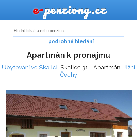
e-
penziony.cz
... podrobné hledání
Apartmán k pronájmu
Ubytování ve Skalici
, Skalice 31 - Apartmán,
Jižní
Čechy