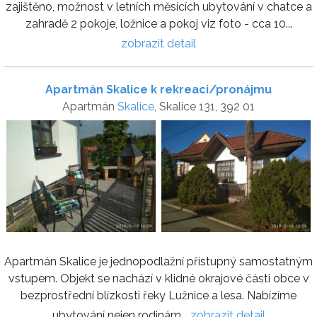
zajištěno, možnost v letních měsících ubytování v chatce a
zahradě 2 pokoje, ložnice a pokoj viz foto - cca 10...
zobrazit detail
Apartmán Skalice k rekreaci/pronájmu
Apartmán
Skalice
, Skalice 131, 392 01
Apartmán Skalice je jednopodlažní přístupný samostatným
vstupem. Objekt se nachází v klidné okrajové části obce v
bezprostřední blízkosti řeky Lužnice a lesa. Nabízíme
ubytování nejen rodinám...
zobrazit detail