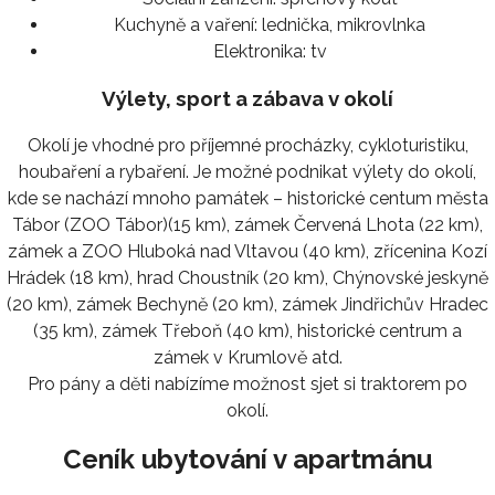
Kuchyně a vaření:
lednička, mikrovlnka
Elektronika:
tv
Výlety, sport a zábava v okolí
Okolí je vhodné pro příjemné procházky, cykloturistiku,
houbaření a rybaření. Je možné podnikat výlety do okolí,
kde se nachází mnoho památek – historické centum města
Tábor (ZOO Tábor)(15 km), zámek Červená Lhota (22 km),
zámek a ZOO Hluboká nad Vltavou (40 km), zřícenina Kozí
Hrádek (18 km), hrad Choustník (20 km), Chýnovské jeskyně
(20 km), zámek Bechyně (20 km), zámek Jindřichův Hradec
(35 km), zámek Třeboň (40 km), historické centrum a
zámek v Krumlově atd.
Pro pány a děti nabízíme možnost sjet si traktorem po
okolí.
Ceník ubytování v apartmánu