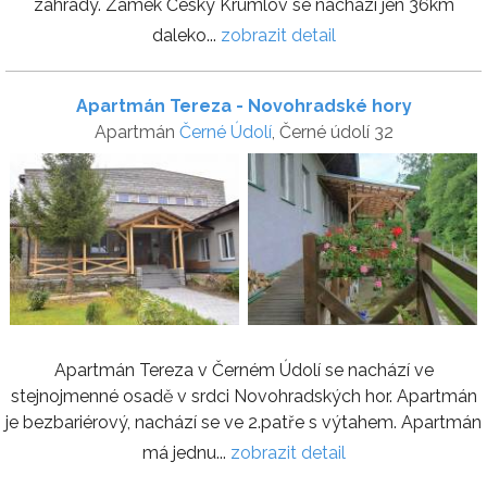
zahrady. Zámek Český Krumlov se nachází jen 36km
daleko...
zobrazit detail
Apartmán Tereza - Novohradské hory
Apartmán
Černé Údolí
, Černé údolí 32
Apartmán Tereza v Černém Údolí se nachází ve
stejnojmenné osadě v srdci Novohradských hor. Apartmán
je bezbariérový, nachází se ve 2.patře s výtahem. Apartmán
má jednu...
zobrazit detail