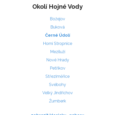
Okolí Hojné Vody
Božejov
Buková
Černé Údolí
Horní Stropnice
Meziluží
Nové Hrady
Petříkov
Střeziměřice
Svébohy
Velký Jindřichov
Žumberk