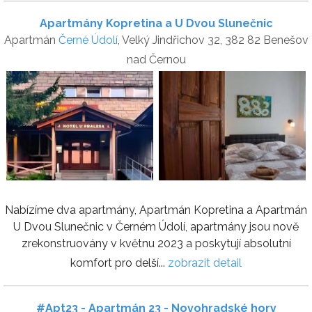
Apartmány Kopretina a U Dvou Slunečnic
Apartmán
Černé Údolí
, Velký Jindřichov 32, 382 82 Benešov
nad Černou
Nabízíme dva apartmány, Apartmán Kopretina a Apartmán
U Dvou Slunečnic v Černém Údolí, apartmány jsou nově
zrekonstruovány v květnu 2023 a poskytují absolutní
komfort pro delší...
zobrazit detail
#Apt23 - Apartmán 23 - Novohradské hory