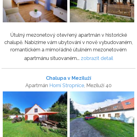
Útulný mezonetový otevřený apartmán v historické
chalupě. Nabízíme vám ubytování v nově vybudovaném,
romantickém a mimořádně útulném mezonetovém
apartmánu situovaném...
zobrazit detail
Chalupa v Meziluží
Apartmán
Horní Stropnice
, Meziluží 40