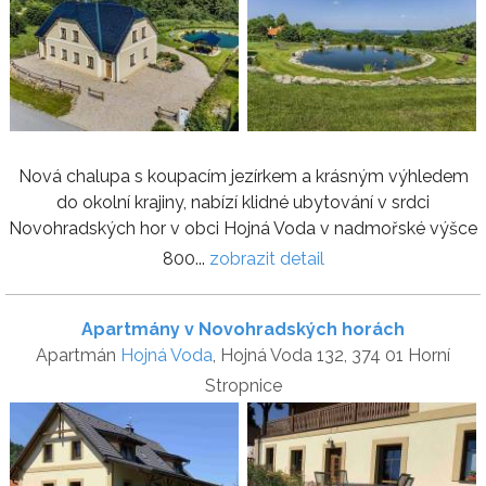
Nová chalupa s koupacím jezírkem a krásným výhledem
do okolní krajiny, nabízí klidné ubytování v srdci
Novohradských hor v obci Hojná Voda v nadmořské výšce
800...
zobrazit detail
Apartmány v Novohradských horách
Apartmán
Hojná Voda
, Hojná Voda 132, 374 01 Horní
Stropnice