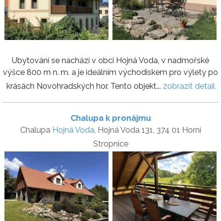
Ubytování se nachází v obci Hojná Voda, v nadmořské
výšce 800 m n. m. a je ideálním východiskem pro výlety po
krásách Novohradských hor. Tento objekt...
zobrazit detail
Chalupa k pronájmu
Chalupa
Hojná Voda
, Hojná Voda 131, 374 01 Horní
Stropnice