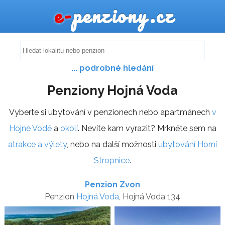
e-
penziony.cz
... podrobné hledání
Penziony Hojná Voda
Vyberte si ubytování v penzionech nebo apartmánech
v
Hojné Vodě
a
okolí
. Nevíte kam vyrazit? Mrkněte sem na
atrakce a výlety
, nebo na další možnosti
ubytování Horní
Stropnice
.
Penzion Zvon
Penzion
Hojná Voda
, Hojná Voda 134