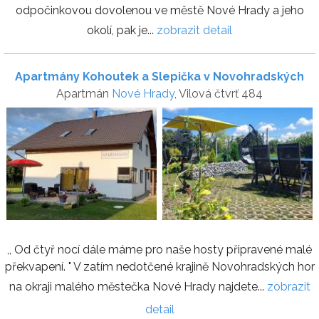
odpočinkovou dovolenou ve městě Nové Hrady a jeho
okolí, pak je...
zobrazit detail
Apartmány Kohoutek a Slepička v Novohradských
Apartmán
Nové Hrady
, Vilová čtvrť 484
horách
,, Od čtyř nocí dále máme pro naše hosty připravené malé
překvapení. " V zatím nedotčené krajině Novohradských hor
na okraji malého městečka Nové Hrady najdete...
zobrazit
detail