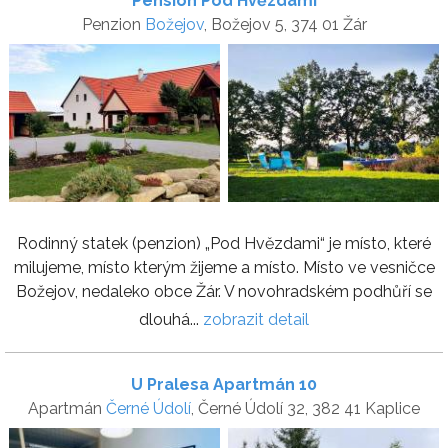
Pension Pod Hvězdami
Penzion
Božejov
, Božejov 5, 374 01 Žár
Rodinný statek (penzion) „Pod Hvězdami“ je místo, které
milujeme, místo kterým žijeme a místo. Místo ve vesničce
Božejov, nedaleko obce Žár. V novohradském podhůří se
dlouhá...
zobrazit detail
U Pralesa Apartmán 10
Apartmán
Černé Údolí
, Černé Údolí 32, 382 41 Kaplice