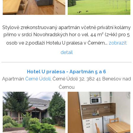
Stylově zrekonstruovaný apartmán včetně privátní kolárny
přímo v srdci Novohradských hor o vel. 44 m² (2+kk) pro 5
osob ve 2.podlaží Hotelu U pralesa v Černém...
zobrazit
detail
Hotel U pralesa - Apartmán 5 a 6
Apartmán
Černé Údolí
, Černé Údolí 32, 382 41 Benešov nad
Černou