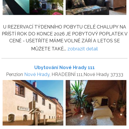
U REZERVACÍ TÝDENNÍHO POBYTU CELÉ CHALUPY NA
PŘÍŠTÍ ROK DO KONCE 2026 JE POBYTOVÝ POPLATEK V
CENĚ - UŠETŘÍTE MÁME VOLNÉ ZÁŘÍ A LETOS SE
MŮŽETE TAKÉ...
zobrazit detail
Ubytování Nové Hrady 111
Penzion
Nové Hrady
, HRADEBNÍ 111,Nové Hrady 37333