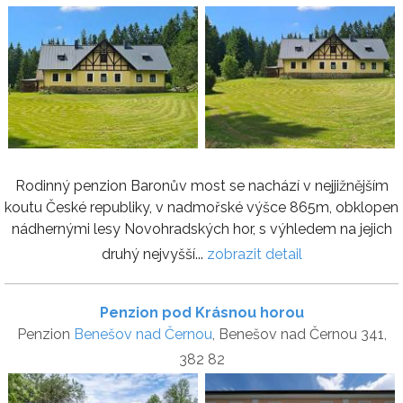
Rodinný penzion Baronův most se nachází v nejjižnějším
koutu České republiky, v nadmořské výšce 865m, obklopen
nádhernými lesy Novohradských hor, s výhledem na jejich
druhý nejvyšší...
zobrazit detail
Penzion pod Krásnou horou
Penzion
Benešov nad Černou
, Benešov nad Černou 341,
382 82