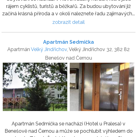
rájem cyklistů, turistů a běžkařů. Za budou ubytování již
začíná krásná příroda a v okolí naleznete řadu zajímavých...
zobrazit detail
Apartmán Sedmička
Apartmán
Velký Jindřichov
, Velký Jindřichov 32, 382 82
Benešov nad Černou
Apartmán Sedmička se nachází (Hotel u Pralesa) v
Benešově nad Černou a může se pochlubit výhledem do