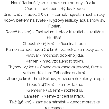
Horní Radouň (7 km) - muzeum motocyklů a kol.
Děbolín – rozhledna Rýdův kopec.
Jindřichův Hradec (15 km) – zámek, největší mechanický
lidový betlém na světě - Krýzovy jesličky, aqua show sv.
Florian,
Roseč (22 km) – Fantazium, Léto v Kukuřici - kukuřičné
bludiště.
Choustník (15 km) – zřícenina hradu.
Kamenice nad Lipou (14 km) – zámek a zámecký park,
Pivovar - možnost dobrého jídla.
Kámen – hrad vzdálenost 30km.
Chýnov (27 km) – Chýnovská krasová jeskyně, farma
velbloudů a lam Záhostice (17 km).
Tábor (30 km) – hrad Kotnov, muzeum čokolády a lega.
Třeboň (47 km) – zámek, lázně.
Křemešník (46 km) – rozhledna.
Lanštejn (47 km)– zřícenina hradu.
Telč (56 km) – zámek a náměstí - klenot moravské
renesance.