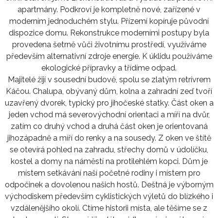
apartmány. Podkroví je kompletně nové, zařízené v
moderním jednoduchém stylu. Přízemí kopíruje původní
dispozice domu. Rekonstrukce moderními postupy byla
provedena šetrně vůči životnímu prostředí, využíváme
především alternativní zdroje energie. K úklidu používáme
ekologické přípravky a třídíme odpad.
Majitelé žijí v sousední budově, spolu se zlatým retrívrem
Káčou. Chalupa, obývaný dům, kolna a zahradní zeď tvoří
uzavřený dvorek, typický pro jihočeské statky. Část oken a
jeden vchod má severovýchodní orientaci a míří na dvůr,
zatím co druhý vchod a druhá část oken je orientovaná
jihozápadně a míří do renky a na sousedy. Z oken ve štítě
se otevírá pohled na zahradu, střechy domů v údolíčku,
kostel a domy na náměstí na protilehlém kopci. Dům je
místem setkávání naší početné rodiny i místem pro
odpočinek a dovolenou našich hostů. Deštná je výborným
východiskem především cyklistických výletů do blízkého i
vzdálenějšího okolí. Ctíme historii místa, ale těšíme se z