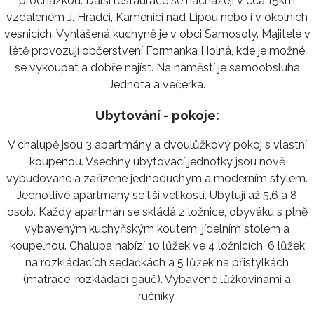
procházkou. Další restaurace se nacházejí v cca 15km
vzdáleném J. Hradci, Kamenici nad Lipou nebo i v okolních
vesnicích. Vyhlášená kuchyně je v obci Samosoly. Majitelé v
létě provozují občerstvení Formanka Holná, kde je možné
se vykoupat a dobře najíst. Na náměstí je samoobsluha
Jednota a večerka.
Ubytování - pokoje:
V chalupě jsou 3 apartmány a dvoulůžkový pokoj s vlastní
koupenou. Všechny ubytovací jednotky jsou nově
vybudované a zařízené jednoduchým a moderním stylem.
Jednotlivé apartmány se liší velikostí. Ubytují až 5,6 a 8
osob. Každý apartmán se skládá z ložnice, obyváku s plně
vybaveným kuchyňským koutem, jídelním stolem a
koupelnou. Chalupa nabízí 10 lůžek ve 4 ložnicích, 6 lůžek
na rozkládacích sedačkách a 5 lůžek na přistýlkách
(matrace, rozkládací gauč). Vybavené lůžkovinami a
ručníky.