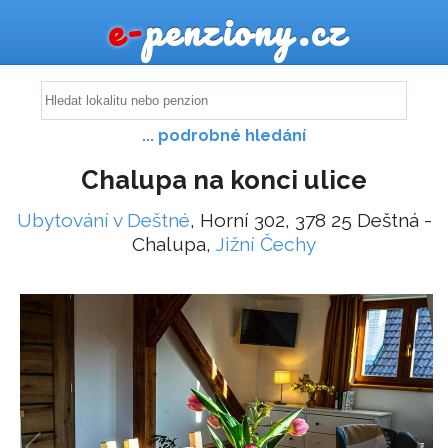
e-
penziony.cz
... podrobné hledání
Chalupa na konci ulice
Ubytování v Deštné
, Horní 302, 378 25 Deštná -
Chalupa,
Jižní Čechy