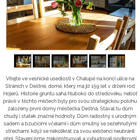
1
/
16
Vítejte ve vesnické usedlosti v Chalupě na konci ulice na
Stráních v Deštné, domě, který má již 159 let v držení rod
Hojerů. Historie gruntu sahá hluboko do středověku, neboť
právě v těchto místech byly pro svou strategickou polohu
založeny první domy městečka Deštná. Stával tu dům
chudý i statek značné hodnoty. Dům radostný s úrodným
sadem a bzučícími včelami i dům smutný se sežehnutými
střechami, když se několikrát za svou existenci neubránil
ohni. Stavení jsme zrekonstruovali a vybudovali podkrovní