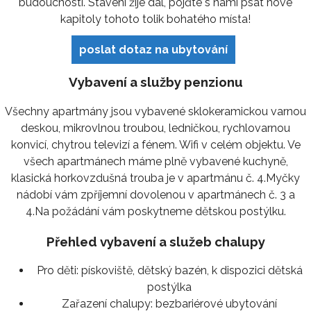
budoucnosti. Stavení žije dál, pojďte s námi psát nové
kapitoly tohoto tolik bohatého místa!
poslat dotaz na ubytování
Vybavení a služby penzionu
Všechny apartmány jsou vybavené sklokeramickou varnou
deskou, mikrovlnou troubou, ledničkou, rychlovarnou
konvicí, chytrou televizí a fénem. Wifi v celém objektu. Ve
všech apartmánech máme plně vybavené kuchyně,
klasická horkovzdušná trouba je v apartmánu č. 4.Myčky
nádobí vám zpříjemní dovolenou v apartmánech č. 3 a
4.Na požádání vám poskytneme dětskou postýlku.
Přehled vybavení a služeb chalupy
Pro děti:
pískoviště, dětský bazén, k dispozici dětská
postýlka
Zařazení chalupy:
bezbariérové ubytování