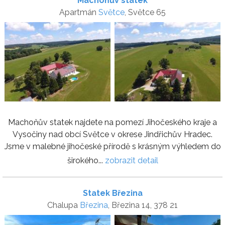
Machoňův statek
Apartmán
Světce
, Světce 65
Machoňův statek najdete na pomezí Jihočeského kraje a
Vysočiny nad obcí Světce v okrese Jindřichův Hradec.
Jsme v malebné jihočeské přírodě s krásným výhledem do
širokého...
zobrazit detail
Statek Březina
Chalupa
Březina
, Březina 14, 378 21