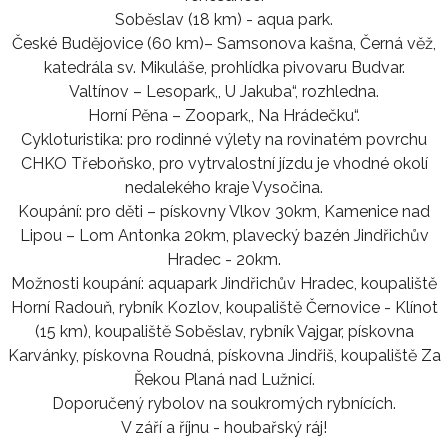
Soběslav (18 km) - aqua park.
České Budějovice (60 km)– Samsonova kašna, Černá věž,
katedrála sv. Mikuláše, prohlídka pivovaru Budvar.
Valtínov – Lesopark,, U Jakuba“, rozhledna.
Horní Pěna – Zoopark,, Na Hrádečku“.
Cykloturistika: pro rodinné výlety na rovinatém povrchu
CHKO Třeboňsko, pro vytrvalostní jízdu je vhodné okolí
nedalekého kraje Vysočina.
Koupání: pro děti – pískovny Vlkov 30km, Kamenice nad
Lipou – Lom Antonka 20km, plavecký bazén Jindřichův
Hradec - 20km.
Možnosti koupání: aquapark Jindřichův Hradec, koupaliště
Horní Radouň, rybník Kozlov, koupaliště Černovice - Klínot
(15 km), koupaliště Soběslav, rybník Vajgar, pískovna
Karvánky, pískovna Roudná, pískovna Jindřiš, koupaliště Za
Řekou Planá nad Lužnicí.
Doporučený rybolov na soukromých rybnících.
V září a říjnu - houbařský ráj!