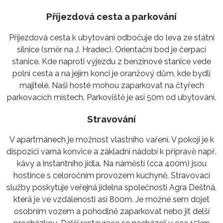
Příjezdová cesta a parkování
Příjezdová cesta k ubytování odbočuje do leva ze státní
silnice (směr na J. Hradec). Orientační bod je čerpací
stanice. Kde naproti výjezdu z benzinové stanice vede
polní cesta a na jejím konci je oranžový dům, kde bydlí
majitelé. Naši hosté mohou zaparkovat na čtyřech
parkovacích místech. Parkoviště je asi 50m od ubytování.
Stravování
V apartmánech je možnost vlastního vaření. V pokoji je k
dispozici varná konvice a základní nádobí k přípravě např.
kávy a instantního jídla. Na náměstí (cca 400m) jsou
hostince s celoročním provozem kuchyně. Stravovací
služby poskytuje veřejná jídelna společnosti Agra Deštná,
která je ve vzdálenosti asi 800m. Je možné sem dojet
osobním vozem a pohodlně zaparkovat nebo jít delší