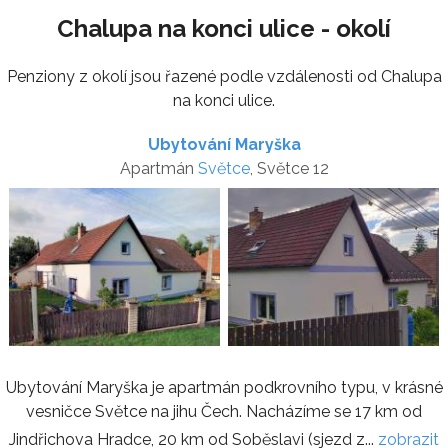
Chalupa na konci ulice - okolí
Penziony z okolí jsou řazené podle vzdálenosti od Chalupa
na konci ulice.
Ubytování Maryška
Apartmán
Světce
, Světce 12
Ubytování Maryška je apartmán podkrovního typu, v krásné
vesničce Světce na jihu Čech. Nacházíme se 17 km od
Jindřichova Hradce, 20 km od Soběslavi (sjezd z...
zobrazit