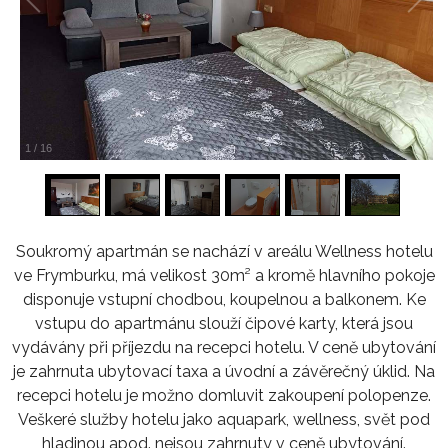
1
/
16
Soukromý apartmán se nachází v areálu Wellness hotelu
ve Frymburku, má velikost 30m² a kromě hlavního pokoje
disponuje vstupní chodbou, koupelnou a balkonem. Ke
vstupu do apartmánu slouží čipové karty, která jsou
vydávány při příjezdu na recepci hotelu. V ceně ubytování
je zahrnuta ubytovací taxa a úvodní a závěrečný úklid. Na
recepci hotelu je možno domluvit zakoupení polopenze.
Veškeré služby hotelu jako aquapark, wellness, svět pod
hladinou apod. nejsou zahrnuty v ceně ubytování.