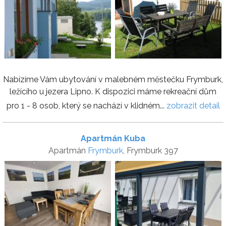
Nabízíme Vám ubytování v malebném městečku Frymburk,
ležícího u jezera Lipno. K dispozici máme rekreační dům
pro 1 - 8 osob, který se nachází v klidném...
zobrazit detail
Apartmán Kuba
Apartmán
Frymburk
, Frymburk 397