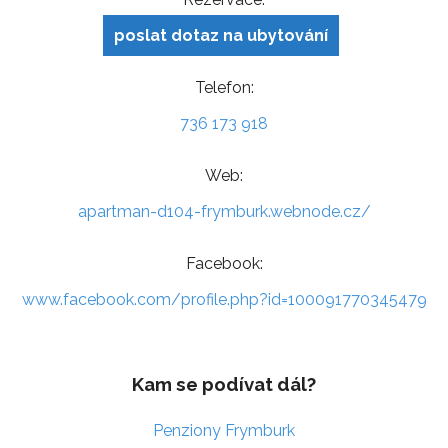
poslat dotaz na ubytování
Telefon:
736 173 918
Web:
apartman-d104-frymburk.webnode.cz/
Facebook:
www.facebook.com/profile.php?id=100091770345479
Kam se podívat dál?
Penziony Frymburk