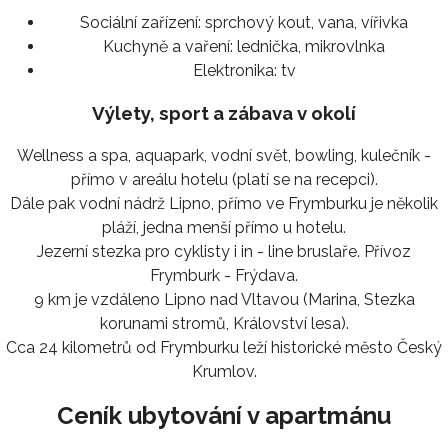
Sociální zařízení:
sprchový kout, vana, vířivka
Kuchyně a vaření:
lednička, mikrovlnka
Elektronika:
tv
Výlety, sport a zábava v okolí
Wellness a spa, aquapark, vodní svět, bowling, kulečník -
přímo v areálu hotelu (platí se na recepci).
Dále pak vodní nádrž Lipno, přímo ve Frymburku je několik
pláží, jedna menší přímo u hotelu.
Jezerní stezka pro cyklisty i in - line bruslaře. Přívoz
Frymburk - Frýdava.
9 km je vzdáleno Lipno nad Vltavou (Marina, Stezka
korunami stromů, Království lesa).
Cca 24 kilometrů od Frymburku leží historické město Český
Krumlov.
Ceník ubytování v apartmánu