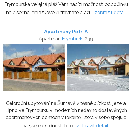
Frymburská veřejná pláž Vám nabízí možnosti odpočinku
na písečné, oblázkové či travnaté pláži....
zobrazit detail
Apartmány Petr-A
Apartmán
Frymburk
, 299
Celoroční ubytování na Šumavě v těsné blízkosti jezera
Lipno ve Frymburku v moderních nedávno dostavěných
apartmánových domech v lokalitě, která v sobě spojuje
veškeré přednosti této...
zobrazit detail