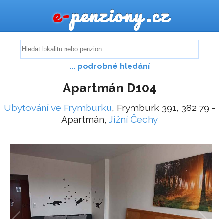
e-
penziony.cz
... podrobné hledání
Apartmán D104
Ubytování ve Frymburku
, Frymburk 391, 382 79 -
Apartmán,
Jižní Čechy