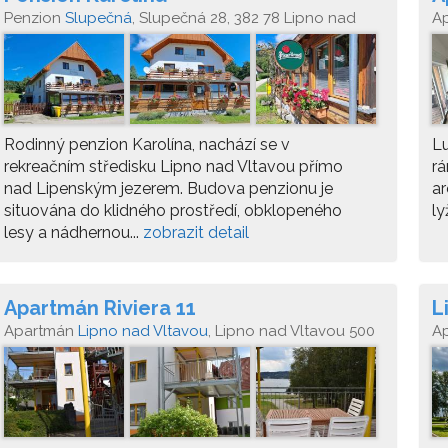
Penzion
Slupečná
, Slupečná 28, 382 78 Lipno nad
A
Vltavou
Rodinný penzion Karolína, nachází se v
L
rekreačním středisku Lipno nad Vltavou přímo
rá
nad Lipenským jezerem. Budova penzionu je
ar
situována do klidného prostředí, obklopeného
ly
lesy a nádhernou...
zobrazit detail
Apartmán Riviera 11
L
Apartmán
Lipno nad Vltavou
, Lipno nad Vltavou 500
A
382 78
5