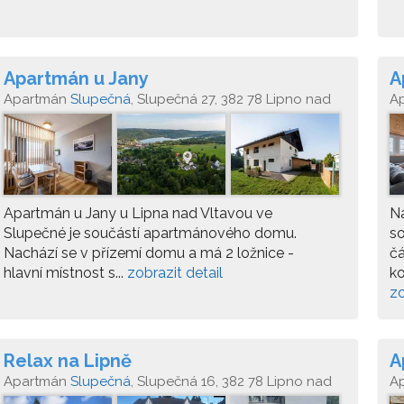
Apartmán u Jany
A
Apartmán
Slupečná
, Slupečná 27, 382 78 Lipno nad
A
Vltavou
Vl
Apartmán u Jany u Lipna nad Vltavou ve
Na
Slupečné je součástí apartmánového domu.
so
Nachází se v přízemí domu a má 2 ložnice -
čá
hlavní místnost s...
zobrazit detail
ko
zo
Relax na Lipně
A
Apartmán
Slupečná
, Slupečná 16, 382 78 Lipno nad
A
Vltavou
Vl