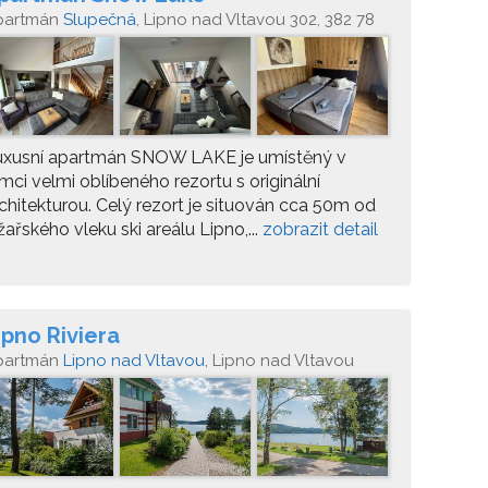
partmán
Slupečná
, Lipno nad Vltavou 302, 382 78
uxusní apartmán SNOW LAKE je umístěný v
mci velmi oblíbeného rezortu s originální
chitekturou. Celý rezort je situován cca 50m od
žařského vleku ski areálu Lipno,...
zobrazit detail
ipno Riviera
partmán
Lipno nad Vltavou
, Lipno nad Vltavou
02/19