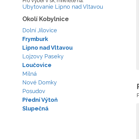
Pro výběr v sk, mrkněte na:
Ubytovanie Lipno nad Vltavou
Okolí Kobylnice
Dolní Jílovice
Frymburk
Lipno nad Vltavou
Lojzovy Paseky
Loučovice
Milná
Nové Domky
Posudov
P
Přední Výtoň
Slupečná