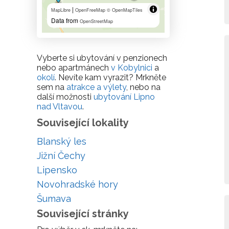
|
MapLibre
OpenFreeMap
© OpenMapTiles
Data from
OpenStreetMap
Vyberte si ubytování v penzionech
nebo apartmánech
v Kobylnici
a
okolí
. Nevíte kam vyrazit? Mrkněte
sem na
atrakce a výlety
, nebo na
další možnosti
ubytování Lipno
nad Vltavou
.
Související lokality
Blanský les
Jižní Čechy
Lipensko
Novohradské hory
Šumava
Související stránky