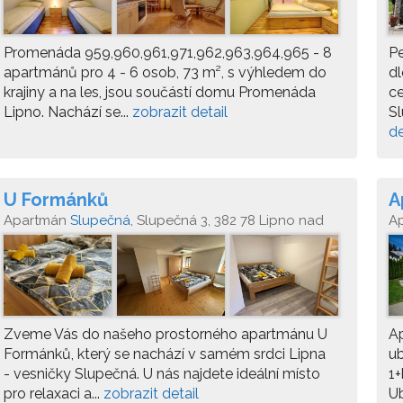
Promenáda 959,960,961,971,962,963,964,965 - 8
P
apartmánů pro 4 - 6 osob, 73 m², s výhledem do
dl
krajiny a na les, jsou součástí domu Promenáda
ce
Lipno. Nachází se...
zobrazit detail
Sl
de
U Formánků
A
Apartmán
Slupečná
, Slupečná 3, 382 78 Lipno nad
A
Vltavou
Vl
Zveme Vás do našeho prostorného apartmánu U
Ap
Formánků, který se nachází v samém srdci Lipna
ub
- vesničky Slupečná. U nás najdete ideální místo
1+
pro relaxaci a...
zobrazit detail
Ub