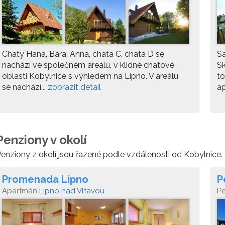
Chaty Hana, Bára, Anna, chata C, chata D se
S
nachází ve společném areálu, v klidné chatové
Sk
oblasti Kobylnice s výhledem na Lipno. V areálu
to
se nachází...
zobrazit detail
ap
Penziony v okolí
enziony z okolí jsou řazené podle vzdálenosti od Kobylnice.
Promenada Lipno
P
Apartmán
Lipno nad Vltavou
P
Vl