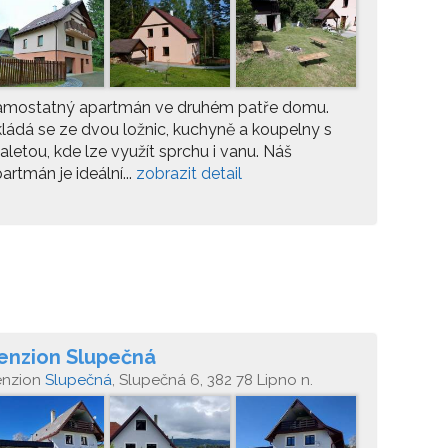
amostatný apartmán ve druhém patře domu.
ládá se ze dvou ložnic, kuchyně a koupelny s
aletou, kde lze využít sprchu i vanu. Náš
artmán je ideální...
zobrazit detail
enzion Slupečná
enzion
Slupečná
, Slupečná 6, 382 78 Lipno n.
tavou