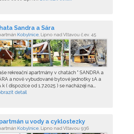
hata Sandra a Sára
partmán
Kobylnice
, Lipno nad Vltavou č.ev. 45
aše rekreační apartmány v chatách " SANDRA a
ÁRA a nově vybudované bytové jednotky 1A a
 k ( dispozice od 1.7.2025 ) se nacházejí na...
brazit detail
partmán u vody a cyklostezky
partmán
Kobylnice
, Lipno nad Vltavou 936