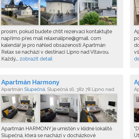
prosím, pokud budete chtít rezervaci kontaktujte
Ap
napřímo přes mail relaxnalipne@gmail. com
p
kalendář je pro náhled obsazenosti Apartmán
d
Relax se nachází v destinaci Lipno nad Vltavou.
vš
Každý...
zobrazit detail
de
Apartmán Harmony
A
Apartmán
Slupečná
, Slupečná 16, 382 78 Lipno nad
A
Vltavou
Vl
Apartmán HARMONY je umístěn v klidné lokalitě
"D
Slupečná, která se nachází v docházkové
Út