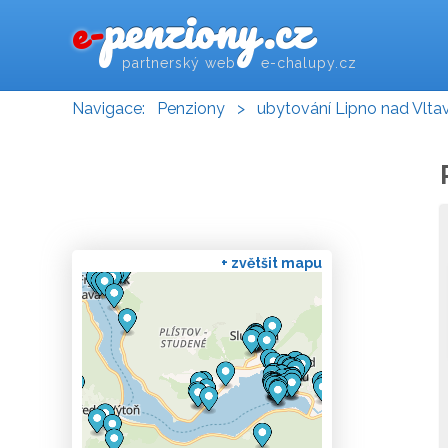
penziony.cz
e-
partnerský web e-chalupy.cz
Navigace:
Penziony
>
ubytování Lipno nad Vlta
+ zvětšit mapu