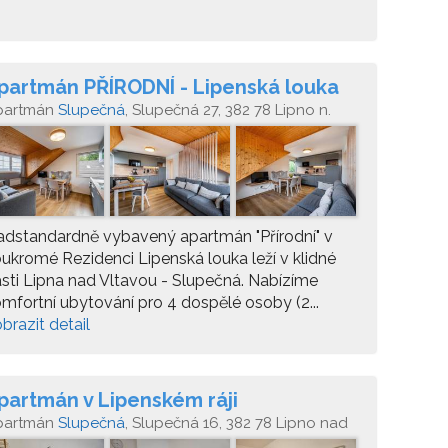
partmán PŘÍRODNÍ - Lipenská louka
partmán
Slupečná
, Slupečná 27, 382 78 Lipno n.
tavou
dstandardně vybavený apartmán "Přírodní" v
ukromé Rezidenci Lipenská louka leží v klidné
sti Lipna nad Vltavou - Slupečná. Nabízíme
mfortní ubytování pro 4 dospělé osoby (2...
brazit detail
partmán v Lipenském ráji
partmán
Slupečná
, Slupečná 16, 382 78 Lipno nad
tavou