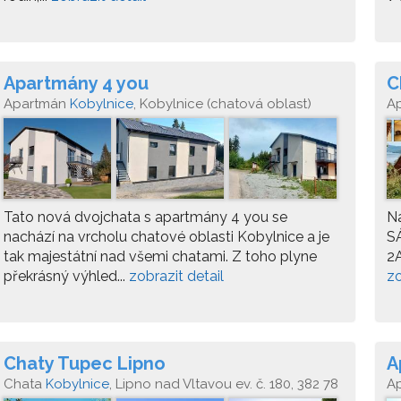
Apartmány 4 you
C
Apartmán
Kobylnice
, Kobylnice (chatová oblast)
A
Tato nová dvojchata s apartmány 4 you se
N
nachází na vrcholu chatové oblasti Kobylnice a je
S
tak majestátní nad všemi chatami. Z toho plyne
2A
překrásný výhled...
zobrazit detail
zo
Chaty Tupec Lipno
A
Chata
Kobylnice
, Lipno nad Vltavou ev. č. 180, 382 78
A