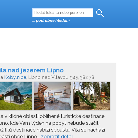
... podrobné hledání
ila nad jezerem Lipno
la
Kobylnice
, Lipno nad Vltavou 945, 382 78
la v klidné oblasti oblíbené turistické destinace
pno, kde Vám týden na pobyt nebude stačit.
žitků destinace nabízí spoustu. Vila se nachází
části obce Lipno...
zobrazit detail