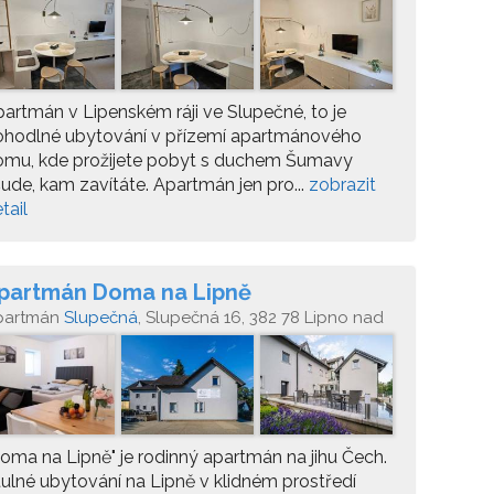
artmán v Lipenském ráji ve Slupečné, to je
ohodlné ubytování v přízemí apartmánového
omu, kde prožijete pobyt s duchem Šumavy
ude, kam zavítáte. Apartmán jen pro...
zobrazit
tail
partmán Doma na Lipně
partmán
Slupečná
, Slupečná 16, 382 78 Lipno nad
tavou
oma na Lipně" je rodinný apartmán na jihu Čech.
ulné ubytování na Lipně v klidném prostředí