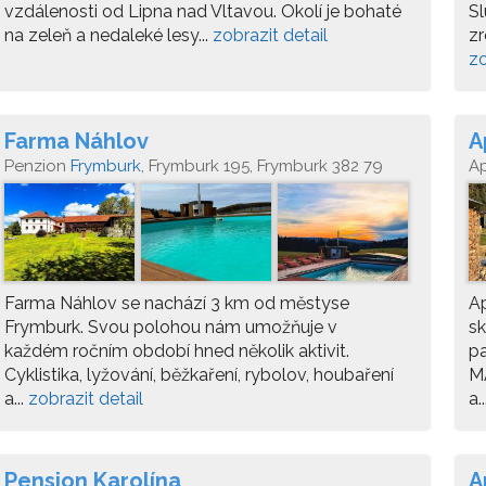
vzdálenosti od Lipna nad Vltavou. Okolí je bohaté
Sl
na zeleň a nedaleké lesy...
zobrazit detail
zr
zo
Farma Náhlov
A
Penzion
Frymburk
, Frymburk 195, Frymburk 382 79
A
Farma Náhlov se nachází 3 km od městyse
A
Frymburk. Svou polohou nám umožňuje v
sk
každém ročním období hned několik aktivit.
pa
Cyklistika, lyžování, běžkaření, rybolov, houbaření
M
a...
zobrazit detail
a.
Pension Karolína
A