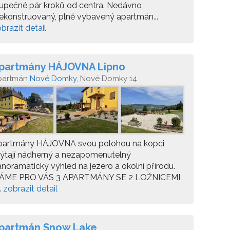
upečné pár kroků od centra. Nedávno
ekonstruovaný, plně vybavený apartmán...
brazit detail
partmány HÁJOVNA Lipno
partmán
Nové Domky
, Nové Domky 14
partmány HÁJOVNA svou polohou na kopci
ýtají nádherný a nezapomenutelný
noramatický výhled na jezero a okolní přírodu.
ÁME PRO VÁS 3 APARTMÁNY SE 2 LOŽNICEMI
..
zobrazit detail
partmán Snow Lake