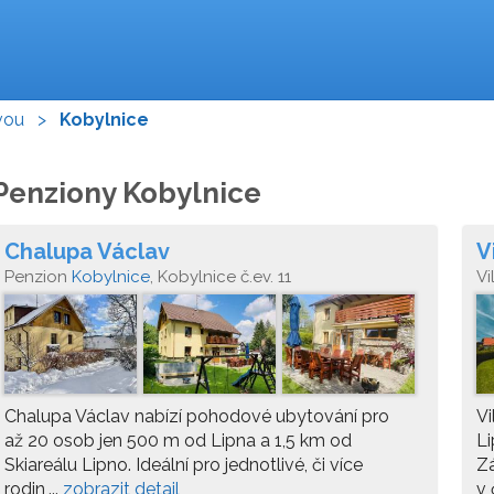
vou
>
Kobylnice
Penziony Kobylnice
Chalupa Václav
V
Penzion
Kobylnice
, Kobylnice č.ev. 11
Vi
Chalupa Václav nabízí pohodové ubytování pro
Vi
až 20 osob jen 500 m od Lipna a 1,5 km od
Li
Skiareálu Lipno. Ideální pro jednotlivé, či více
Zá
rodin,...
zobrazit detail
v 