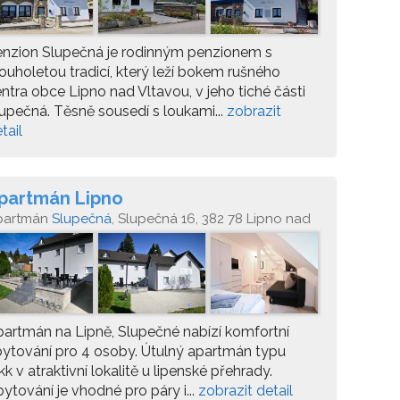
enzion Slupečná je rodinným penzionem s
ouholetou tradicí, který leží bokem rušného
ntra obce Lipno nad Vltavou, v jeho tiché části
upečná. Těsně sousedí s loukami...
zobrazit
tail
partmán Lipno
partmán
Slupečná
, Slupečná 16, 382 78 Lipno nad
tavou
artmán na Lipně, Slupečné nabízí komfortní
ytování pro 4 osoby. Útulný apartmán typu
kk v atraktivní lokalitě u lipenské přehrady.
ytování je vhodné pro páry i...
zobrazit detail