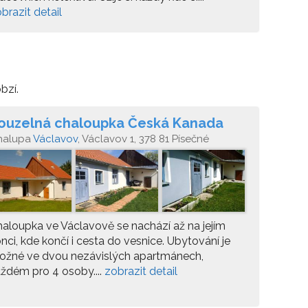
brazit detail
bzí.
ouzelná chaloupka Česká Kanada
halupa
Václavov
, Václavov 1, 378 81 Písečné
aloupka ve Václavově se nachází až na jejím
nci, kde končí i cesta do vesnice. Ubytování je
ožné ve dvou nezávislých apartmánech,
ždém pro 4 osoby....
zobrazit detail