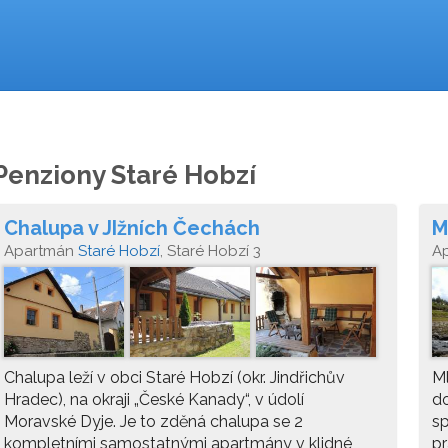
Penziony Staré Hobzí
Chalupa v JIžních Čechách
M
Apartmán
Staré Hobzí
, Staré Hobzí 3
A
Chalupa leží v obci Staré Hobzí (okr. Jindřichův
Ml
Hradec), na okraji „České Kanady“, v údolí
do
Moravské Dyje. Je to zděná chalupa se 2
sp
kompletními samostatnými apartmány v klidné
pr