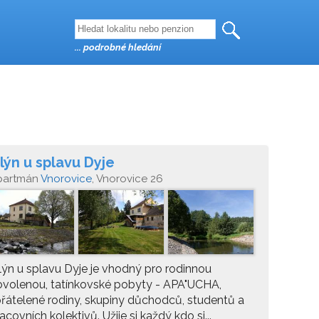
... podrobné hledání
lýn u splavu Dyje
partmán
Vnorovice
, Vnorovice 26
ýn u splavu Dyje je vhodný pro rodinnou
volenou, tatínkovské pobyty - APA"UCHA,
řátelené rodiny, skupiny důchodců, studentů a
acovních kolektivů. Užije si každý kdo si...