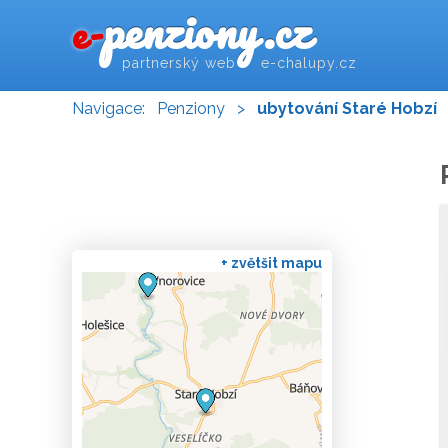
penziony.cz
e-
partnerský web e-chalupy.cz
Navigace:
Penziony
>
ubytování Staré Hobzí
+ zvětšit mapu