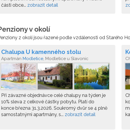
části obce...
zobrazit detail
zo
Penziony v okolí
enziony z okolí jsou řazené podle vzdálenosti od Starého Ho
Chalupa U kamenného stolu
K
Apartmán
Modletice
, Modletice u Slavonic
C
Při závazné objednávce celé chalupy na týden je
Ch
10% sleva z celkové částky pobytu. Platí do
ko
konce března 31.3.2026. Soukromý dvůr se 4 plně
m
samostatnými apartmány, s...
zobrazit detail
ka