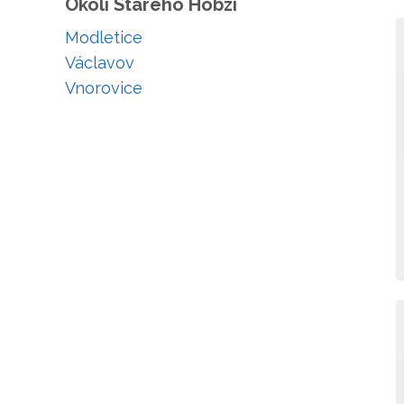
Okolí Starého Hobzí
Modletice
Václavov
Vnorovice