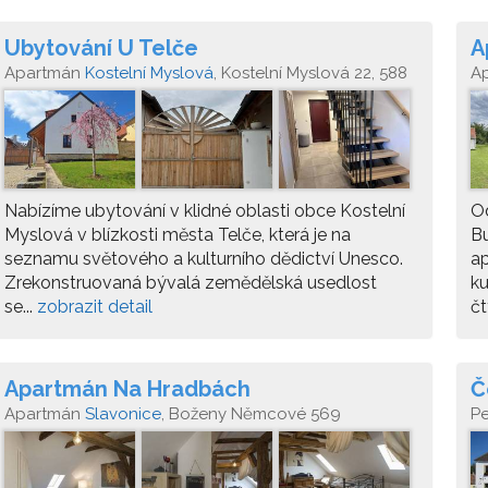
Ubytování U Telče
A
Apartmán
Kostelní Myslová
, Kostelní Myslová 22, 588
A
56
Nabízíme ubytování v klidné oblasti obce Kostelní
Od
Myslová v blízkosti města Telče, která je na
Bu
seznamu světového a kulturního dědictví Unesco.
a
Zrekonstruovaná bývalá zemědělská usedlost
ku
se...
zobrazit detail
čt
Apartmán Na Hradbách
Č
Apartmán
Slavonice
, Boženy Němcové 569
P