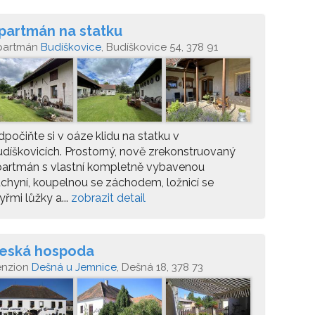
partmán na statku
partmán
Budíškovice
, Budíškovice 54, 378 91
počiňte si v oáze klidu na statku v
díškovicích. Prostorný, nově zrekonstruovaný
partmán s vlastní kompletně vybavenou
chyní, koupelnou se záchodem, ložnicí se
yřmi lůžky a...
zobrazit detail
eská hospoda
enzion
Dešná u Jemnice
, Dešná 18, 378 73