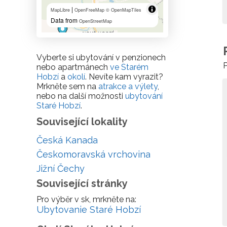
|
MapLibre
OpenFreeMap
© OpenMapTiles
Data from
OpenStreetMap
Vyberte si ubytování v penzionech
P
nebo apartmánech
ve Starém
Hobzí
a
okolí
. Nevíte kam vyrazit?
Mrkněte sem na
atrakce a výlety
,
nebo na další možnosti
ubytování
Staré Hobzí
.
Související lokality
Česká Kanada
Českomoravská vrchovina
Jižní Čechy
Související stránky
Pro výběr v sk, mrkněte na:
Ubytovanie Staré Hobzí