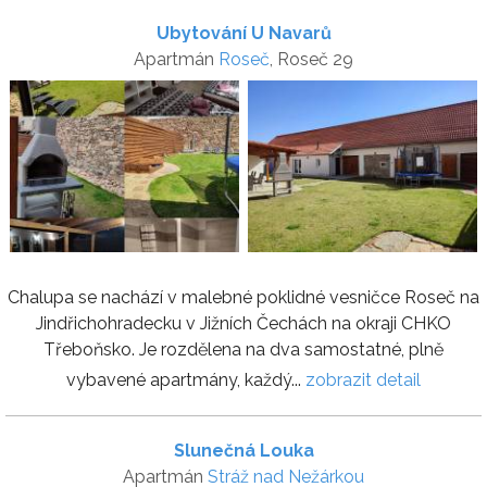
Ubytování U Navarů
Apartmán
Roseč
, Roseč 29
Chalupa se nachází v malebné poklidné vesničce Roseč na
Jindřichohradecku v Jižních Čechách na okraji CHKO
Třeboňsko. Je rozdělena na dva samostatné, plně
vybavené apartmány, každý...
zobrazit detail
Slunečná Louka
Apartmán
Stráž nad Nežárkou