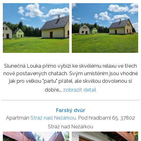
Slunečná Louka přímo vybízí ke skvělému relaxu ve třech
nově postavených chatách. Svým umístěním jsou vhodné
jak pro velkou "partu" přátel, ale skvělou dovolenou si
dobře...
zobrazit detail
Farský dvůr
Apartmán
Stráž nad Nežárkou
, Pod hradbami 65, 37802
Stráž nad Nežárkou