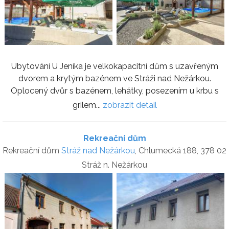
Ubytování U Jeníka je velkokapacitní dům s uzavřeným
dvorem a krytým bazénem ve Stráži nad Nežárkou.
Oplocený dvůr s bazénem, lehátky, posezením u krbu s
grilem...
zobrazit detail
Rekreační dům
Rekreační dům
Stráž nad Nežárkou
, Chlumecká 188, 378 02
Stráž n. Nežárkou