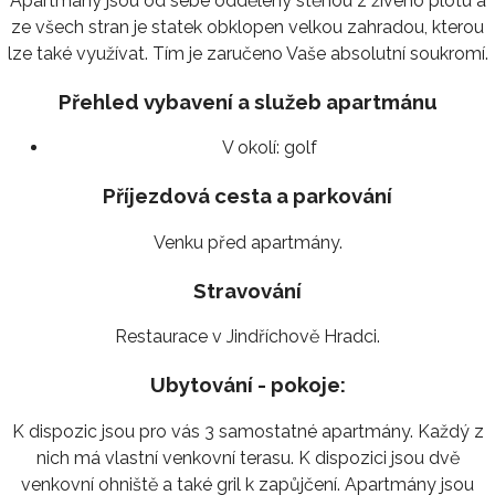
Apartmány jsou od sebe odděleny stěnou z živého plotu a
ze všech stran je statek obklopen velkou zahradou, kterou
lze také využívat. Tím je zaručeno Vaše absolutní soukromí.
Přehled vybavení a služeb apartmánu
V okolí:
golf
Příjezdová cesta a parkování
Venku před apartmány.
Stravování
Restaurace v Jindříchově Hradci.
Ubytování - pokoje:
K dispozic jsou pro vás 3 samostatné apartmány. Každý z
nich má vlastní venkovní terasu. K dispozici jsou dvě
venkovní ohniště a také gril k zapůjčení. Apartmány jsou