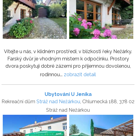
Vítejte u nás, v klidném prostředí, v blízkosti řeky Nežárky.
Farský dvůr je vhodným místem k odpočinku. Prostory
dvora poskytují dobré zázemí pro příjemnou dovolenou,
rodinnou...
zobrazit detail
Ubytování U Jeníka
Rekreační dům
Stráž nad Nežárkou
, Chlumecká 188, 378 02
Stráž nad Nežárkou