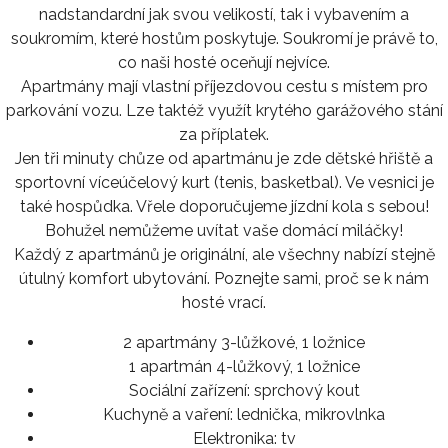
nadstandardní jak svou velikostí, tak i vybavením a
soukromím, které hostům poskytuje. Soukromí je právě to,
co naši hosté oceňují nejvíce.
Apartmány mají vlastní příjezdovou cestu s místem pro
parkování vozu. Lze taktéž využít krytého garážového stání
za příplatek.
Jen tři minuty chůze od apartmánu je zde dětské hřiště a
sportovní víceúčelový kurt (tenis, basketbal). Ve vesnici je
také hospůdka. Vřele doporučujeme jízdní kola s sebou!
Bohužel nemůžeme uvítat vaše domácí miláčky!
Každý z apartmánů je originální, ale všechny nabízí stejně
útulný komfort ubytování. Poznejte sami, proč se k nám
hosté vrací.
2 apartmány 3-lůžkové, 1 ložnice
1 apartmán 4-lůžkový, 1 ložnice
Sociální zařízení:
sprchový kout
Kuchyně a vaření:
lednička, mikrovlnka
Elektronika:
tv