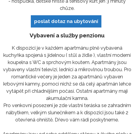
- hospůdka, dětské hřiště a tenisový kurt jen 3 minuty
chůze.
poslat dotaz na ubytování
Vybavení a služby penzionu
K dispozici je v každém apartmánu plně vybavená
kuchyňka spojená s jídelnou ( stůl a židle ), vlastní moderní
koupelna s WC a sprchovým koutem. Apartmány jsou
vybaveny vlastní televizí, lednicí a mikrovlnou troubou. Pro
romantické večery je jeden za apartmánů vybaven
krbovými kamny, pomocí nichž se dá celý apartmán lehce
vytápět při chladnějším počasí. Ostatní apartmány mají
akumulační kamna.
Pro venkovní posezení je zde vlastní teráska se zahradním
nábytkem, velkým slunečníkem a k dispozici jsou také 2
otevřená ohniště. Dřevo vám rádi poskytneme.