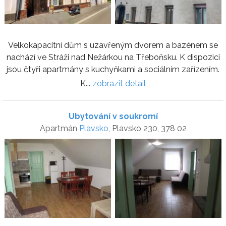
Velkokapacitní dům s uzavřeným dvorem a bazénem se
nachází ve Stráži nad Nežárkou na Třeboňsku. K dispozici
jsou čtyři apartmány s kuchyňkami a sociálním zařízením.
K...
zobrazit detail
Ubytování v soukromí
Apartmán
Plavsko
, Plavsko 230, 378 02