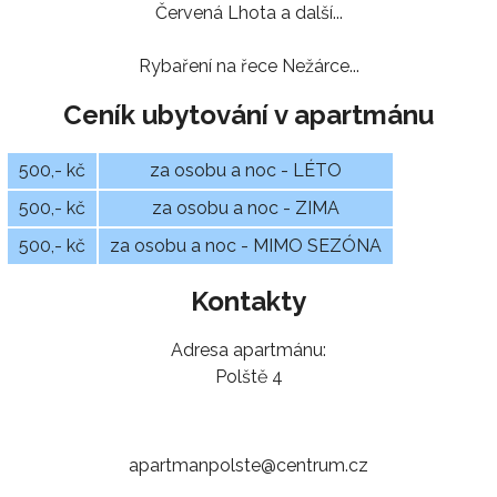
Červená Lhota a další...
Rybaření na řece Nežárce...
Ceník ubytování v apartmánu
500,- kč
za osobu a noc - LÉTO
500,- kč
za osobu a noc - ZIMA
500,- kč
za osobu a noc - MIMO SEZÓNA
Kontakty
Adresa apartmánu:
Polště 4
apartmanpolste@centrum.cz