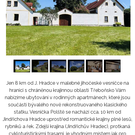
1
/
16
Jen 8 km od J. Hradce v malebné jihočeské vesničce na
hranici s chráněnou krajinnou oblastí Třeboňsko Vám
nabízíme ubytování v rodinných apartmánech, které jsou
součástí bývalého nově rekonstruovaného klasického
statku. Vesnička Polště se nachází cca. 10 km od
Jindřichova Hradce uprostřed romantické krajiny plné lesů,
rybníků a řek. Zdejší krajina (Jindřichův Hradec), protkaná
cykloturistickými trasami, je vhodným místem jak pro