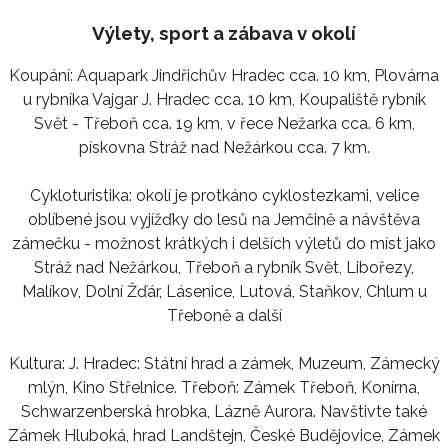
Výlety, sport a zábava v okolí
Koupání: Aquapark Jindřichův Hradec cca. 10 km, Plovárna
u rybníka Vajgar J. Hradec cca. 10 km, Koupaliště rybník
Svět - Třeboň cca. 19 km, v řece Nežarka cca. 6 km,
pískovna Stráž nad Nežárkou cca. 7 km.
Cykloturistika: okolí je protkáno cyklostezkami, velice
oblíbené jsou vyjížďky do lesů na Jemčině a návštěva
zámečku - možnost krátkých i delších výletů do míst jako
Stráž nad Nežárkou, Třeboň a rybník Svět, Libořezy,
Malíkov, Dolní Žďár, Lásenice, Lutová, Staňkov, Chlum u
Třeboně a další
Kultura: J. Hradec: Státní hrad a zámek, Muzeum, Zámecký
mlýn, Kino Střelnice. Třeboň: Zámek Třeboň, Konírna,
Schwarzenberská hrobka, Lázně Aurora. Navštivte také
Zámek Hluboká, hrad Landštejn, České Budějovice, Zámek