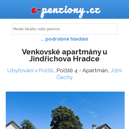
e-
penziony.cz
... podrobné hledání
Venkovské apartmány u
Jindřichova Hradce
Ubytování v Polšti
, Polště 4 - Apartmán,
Jižní
Čechy