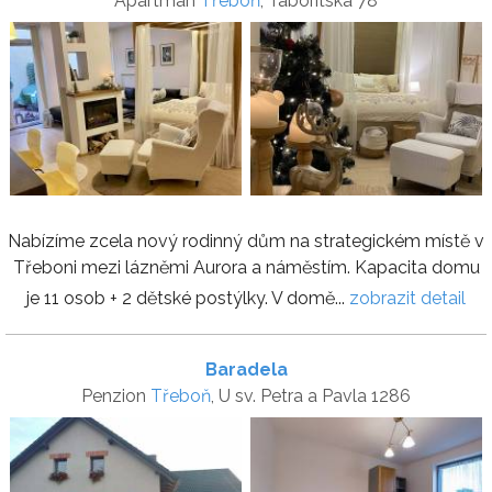
Apartmán
Třeboň
, Táboritská 78
Nabízíme zcela nový rodinný dům na strategickém místě v
Třeboni mezi lázněmi Aurora a náměstím. Kapacita domu
je 11 osob + 2 dětské postýlky. V domě...
zobrazit detail
Baradela
Penzion
Třeboň
, U sv. Petra a Pavla 1286