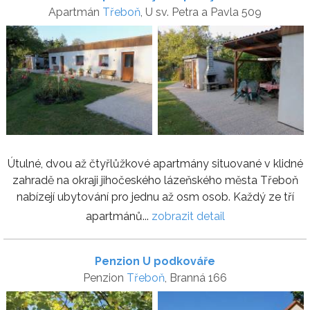
Apartmán
Třeboň
, U sv. Petra a Pavla 509
Útulné, dvou až čtyřlůžkové apartmány situované v klidné
zahradě na okraji jihočeského lázeňského města Třeboň
nabízejí ubytování pro jednu až osm osob. Každý ze tří
apartmánů...
zobrazit detail
Penzion U podkováře
Penzion
Třeboň
, Branná 166