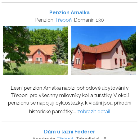
Penzion Amálka
Penzion
Třeboň
, Domanín 130
Lesní penzion Amálka nabízí pohodové ubytování v
Třeboni pro všechny milovníky kol a turistiky. V okolí
penzionu se napojují cyklostezky, k vidění jsou přírodní
historické památky....
zobrazit detail
Dům u lázní Federer