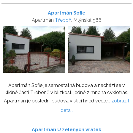
Apartmán Sofie
Apartmán
Třeboň
, Mlýnská 986
Apartmán Sofie je samostatná budova a nachází se v
klidné části Třeboně v blízkosti jedné z mnoha cyklotras.
Apartmán je poslední budova v ulici hned vedle...
zobrazit
detail
Apartmán U zelených vrátek