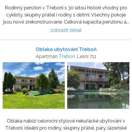
Rodinný penzion v Třeboni s 30 letou historií vhodný pro
cyklisty, skupiny přátel i rodiny s dětmi. Všechny pokoje
jsou nově zrekonstruované. Celková kapacita penzionu a...
zobrazit detail
Oblaka ubytování Třeboň
Apartmán
Třeboň
, Lesní 711
Oblaka nabízí celoroční stylové nekuřácké ubytování v
Třeboni, ideální pro rodiny, skupiny přátel, páry, lázeňské