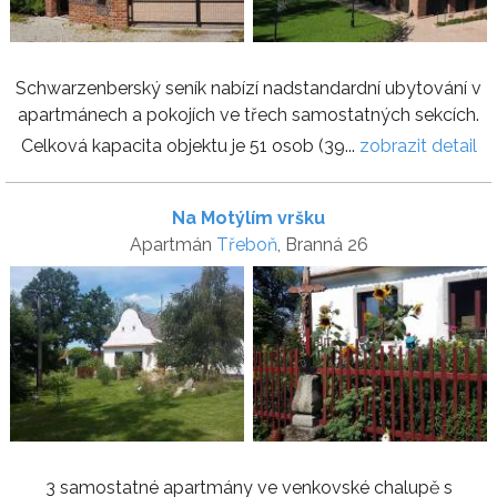
Schwarzenberský seník nabízí nadstandardní ubytování v
apartmánech a pokojích ve třech samostatných sekcích.
Celková kapacita objektu je 51 osob (39...
zobrazit detail
Na Motýlím vršku
Apartmán
Třeboň
, Branná 26
3 samostatné apartmány ve venkovské chalupě s