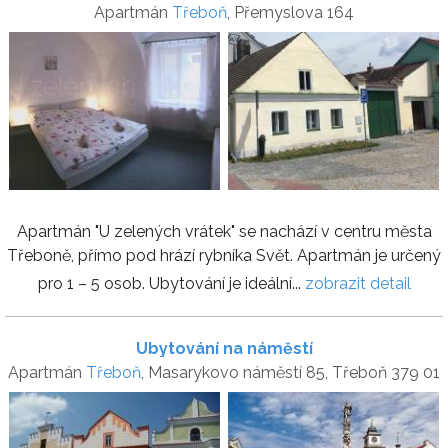
Apartmán
Třeboň
, Přemyslova 164
Apartmán "U zelených vrátek" se nachází v centru města
Třeboně, přímo pod hrází rybníka Svět. Apartmán je určený
pro 1 – 5 osob. Ubytování je ideální...
zobrazit detail
Ubytování na náměstí
Apartmán
Třeboň
, Masarykovo náměstí 85, Třeboň 379 01