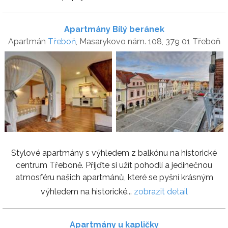
Apartmány Bílý beránek
Apartmán
Třeboň
, Masarykovo nám. 108, 379 01 Třeboň
Stylové apartmány s výhledem z balkónu na historické
centrum Třeboně. Přijďte si užít pohodlí a jedinečnou
atmosféru našich apartmánů, které se pyšní krásným
výhledem na historické...
zobrazit detail
Apartmány u kapličky