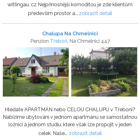
wittingau. cz Nejpřínosnější komoditou je zde klientům
především prostor a...
zobrazit detail
Chalupa Na Chmelnici
Penzion
Třeboň
, Na Chmelnici 447
Hledáte APARTMÁN nebo CELOU CHALUPU v Třeboni?
Nabízíme ubytování v jednom apartmánu se samostatnou
ložnicí a jednom studiu, které však lze propojit v jeden
celek. Naše...
zobrazit detail