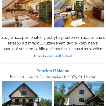
Zažijte nezapomenutelný pobyt v prostorném apartmánu s
terasou a zahradou v uzavřeném dvoře, který nabízí
naprosté soukromí a klid a zároveň se nachází na skvělém
místě...
zobrazit detail
Penzion U Machů
Penzion
Třeboň
, Na Kopečku 1162 379 01 Třeboň