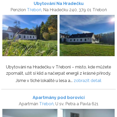
Ubytování Na Hradečku
Penzion
Třeboň
, Na Hradečku 240, 379 01 Třeboň
Ubytování na Hradečku v Třeboni – místo, kde můžete
zpomalit, užít si klid a načerpat energii z krásné přírody.
Jsme v tiché lokalitě u lesa a...
zobrazit detail
Apartmány pod borovicí
Apartmán
Třeboň
, U sv. Petra a Pavla 621