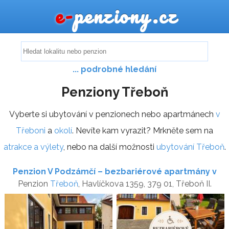
e-
penziony.cz
... podrobné hledání
Penziony Třeboň
Vyberte si ubytování v penzionech nebo apartmánech
v
Třeboni
a
okolí
. Nevíte kam vyrazit? Mrkněte sem na
atrakce a výlety
, nebo na další možnosti
ubytování Třeboň
.
Penzion V Podzámčí – bezbariérové apartmány v
Penzion
Třeboň
, Havlíčkova 1359, 379 01, Třeboň II.
centru Třeboně