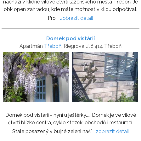
nachází v klidné vilové čtvrti lázeňského města Třeboň. Je
obklopen zahradou, kde máte možnost v klidu odpočívat.
Pro...
zobrazit detail
Domek pod vistárií
Apartmán
Třeboň
, Riegrova ul.č.414 Třeboň
Domek pod vistárií - nyní u ještěrky..... Domek je ve vilové
čtvrti blízko centra, cyklo stezek, obchodů i restaurací.
Stále posazený v bujné zeleni naší...
zobrazit detail