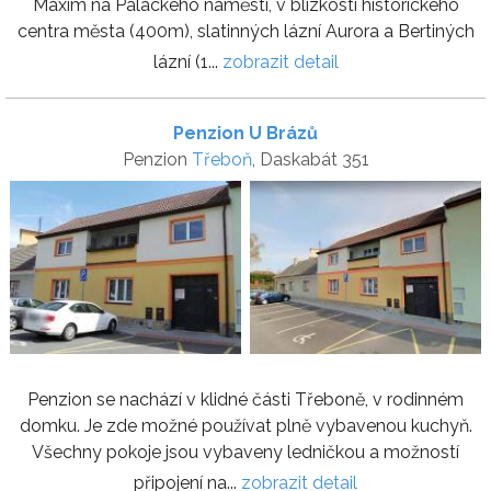
Maxim na Palackého náměstí, v blízkosti historického
centra města (400m), slatinných lázní Aurora a Bertiných
lázní (1...
zobrazit detail
Penzion U Brázů
Penzion
Třeboň
, Daskabát 351
Penzion se nachází v klidné části Třeboně, v rodinném
domku. Je zde možné používat plně vybavenou kuchyň.
Všechny pokoje jsou vybaveny ledničkou a možností
připojení na...
zobrazit detail