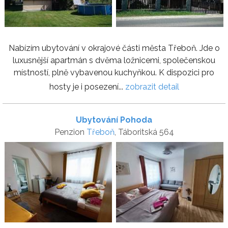
Nabízím ubytování v okrajové části města Třeboň. Jde o
luxusnější apartmán s dvěma ložnicemi, společenskou
místností, plně vybavenou kuchyňkou. K dispozici pro
hosty je i posezení...
zobrazit detail
Ubytování Pohoda
Penzion
Třeboň
, Táboritská 564