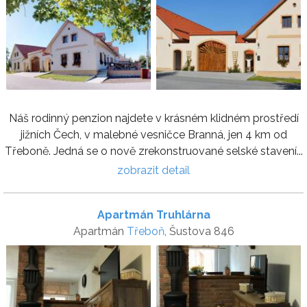
Náš rodinný penzion najdete v krásném klidném prostředí
jižních Čech, v malebné vesničce Branná, jen 4 km od
Třeboně. Jedná se o nově zrekonstruované selské stavení...
zobrazit detail
Apartmán Truhlárna
Apartmán
Třeboň
, Šustova 846