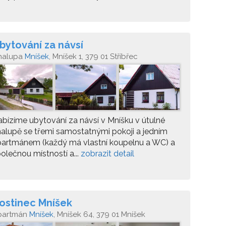
bytování za návsí
halupa
Mníšek
, Mníšek 1, 379 01 Stříbřec
bízíme ubytování za návsí v Mníšku v útulné
alupě se třemi samostatnými pokoji a jedním
partmánem (každý má vlastní koupelnu a WC) a
olečnou místností a...
zobrazit detail
ostinec Mníšek
partmán
Mníšek
, Mníšek 64, 379 01 Mníšek