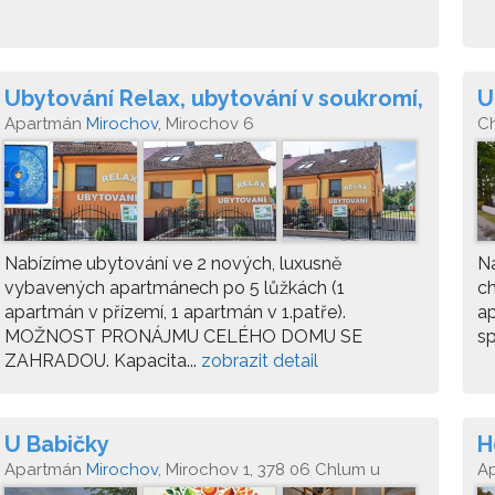
Ubytování Relax, ubytování v soukromí,
U
dům na pronájem
Apartmán
Mirochov
, Mirochov 6
C
Nabízíme ubytování ve 2 nových, luxusně
Na
vybavených apartmánech po 5 lůžkách (1
ch
apartmán v přízemí, 1 apartmán v 1.patře).
a
MOŽNOST PRONÁJMU CELÉHO DOMU SE
sp
ZAHRADOU. Kapacita...
zobrazit detail
U Babičky
H
Apartmán
Mirochov
, Mirochov 1, 378 06 Chlum u
A