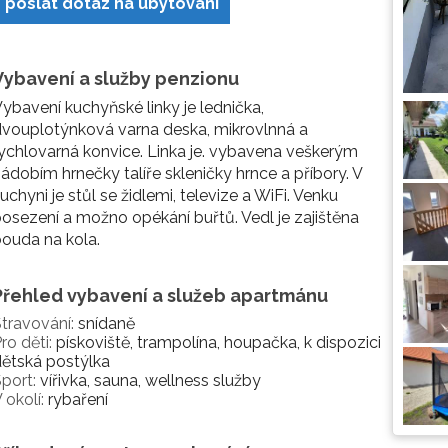
poslat dotaz na ubytování
Vybavení a služby penzionu
ybavení kuchyňské linky je lednička,
vouplotýnková varna deska, mikrovlnná a
ychlovarná konvice. Linka je. vybavena veškerým
ádobím hrnečky talíře skleničky hrnce a příbory. V
uchyni je stůl se židlemi, televize a WiFi. Venku
osezení a možno opékání buřtů. Vedl je zajištěna
ouda na kola.
Přehled vybavení a služeb apartmánu
travování:
snídaně
ro děti:
pískoviště, trampolína, houpačka, k dispozici
ětská postýlka
port:
vířivka, sauna, wellness služby
 okolí:
rybaření