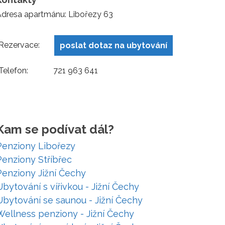
Adresa apartmánu: Libořezy 63
Rezervace:
poslat dotaz na ubytování
Telefon:
721 963 641
Kam se podívat dál?
Penziony Libořezy
Penziony Stříbřec
Penziony Jižní Čechy
Ubytování s vířivkou - Jižní Čechy
Ubytování se saunou - Jižní Čechy
Wellness penziony - Jižní Čechy