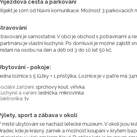
Příjezdová cesta a parkování
bjekt je 10m od hlavní komunikace. Možnost 3 parkovacích mí
Stravování
travování je samostatné. V obci je obchod s potravinami a re
partmánu je vlastní kuchyně. Po domluvě je možné zajistit s
nidani na osobu na den a děti od 3 do 10 let 50 kč.
Ubytování - pokoje:
edna ložnice s 5 lůžky + 1 přistýlka. Loznice je v patře má 3
ociální zařízení:
sprchový kout, vířivka
uchyně a vaření:
lednička, mikrovlnka
lektronika:
tv
Výlety, sport a zábava v okolí
 místě ubytování se nachází letecké muzeum. V okolí jsou kr
radec kde je krásný zámek a možnost koupání v krytem bazé