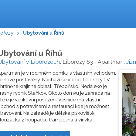
bořezy
>
Ubytování u Říhů
Ubytování u Říhů
Ubytování v Libořezech
, Libořezy 63 - Apartmán,
Již
Apartmán je v rodinném domku s vlastním vchodem.
e nově postavený. Nachází se v obci Libořezy 1.V
hráněné krajinné oblasti Třeboňsko. Nedaleko je
rásný rybník Staňkov. Okolo domku je zahrada na
teré je venkovní posezení. Vesnice má vlastní
bchod s potravinami a restauraci kde je možnost
travování. Na zahradě je dětské pískoviště,
louzacka z houpacku trampolina a virivka