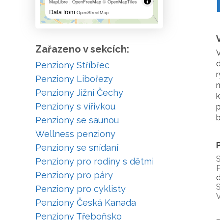
|
MapLibre
OpenFreeMap
© OpenMapTiles
Data from
OpenStreetMap
Zařazeno v sekcích:
V
d
Penziony Stříbřec
r
Penziony Libořezy
n
Penziony Jižní Čechy
k
Penziony s vířivkou
p
b
Penziony se saunou
Wellness penziony
Penziony se snídaní
S
Penziony pro rodiny s dětmi
P
Penziony pro páry
d
S
Penziony pro cyklisty
V
Penziony Česká Kanada
Penziony Třeboňsko