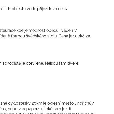
st. K objektu vede příjezdová cesta.
staurace kde je možnost obědu i večeří. V
nídaně formou švédského stolu. Cena je 100kč za.
4m schodiště je otevřené. Nejsou tam dveře.
ásné cyklostesky 20km je okresní město Jindřichův
nu, nebo v aquaparku. Také tam jezdí