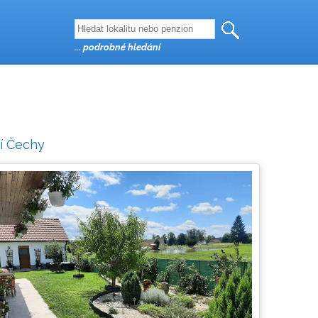
... podrobné hledání
ní Čechy