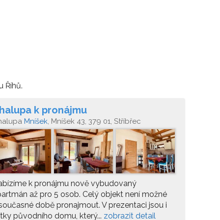
u Říhů.
halupa k pronájmu
halupa
Mníšek
, Mníšek 43, 379 01, Stříbřec
abízíme k pronájmu nově vybudovaný
artmán až pro 5 osob. Celý objekt není možné
současné době pronajmout. V prezentaci jsou i
tky původního domu, který...
zobrazit detail