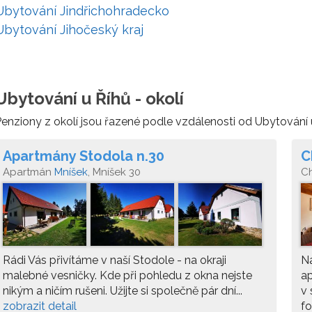
Ubytování Jindřichohradecko
Ubytování Jihočeský kraj
Ubytování u Říhů - okolí
enziony z okolí jsou řazené podle vzdálenosti od Ubytování 
Apartmány Stodola n.30
C
Apartmán
Mníšek
, Mníšek 30
C
Rádi Vás přivítáme v naší Stodole - na okraji
N
malebné vesničky. Kde při pohledu z okna nejste
ap
nikým a ničím rušeni. Užijte si společně pár dní...
v 
zobrazit detail
fo