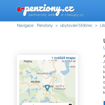
penziony.cz
e-
partnerský web e-chalupy.cz
Navigace:
Penziony
>
ubytování Stříbřec
>
Li
+ zvětšit mapu
J
c
k
k
o
s
k