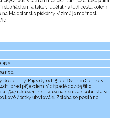
kých aut. V letních měsících tam jezdí také parní
Treboňáckém a také si udělat na lodi cestu kolem
bo na Majdalenské pískárny. V zimě je možnost
ici.
EZÓNA
na noc.
y do soboty. Prijezdy od 15-do 18hodin.Odjezdy
dni před příjezdem. V případě pozdějšího
í a 15kč rekreační poplatek na den za osobu starší
elkové částky ubytování. Záloha se posílá na