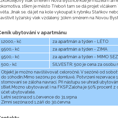
zkokolejový vlak směrem Nová Bystřice kde je muzeum americ
okomotiva. 16km je město Třeboň tam se dá projet vlčákem 
věta. Jinak se. dá jet na kole vykoupat k rybníku Staňkov ne
avštívit lyžařský vlek vzdálený 30km směrem na Novou Bystř
Ceník ubytování v apartmánu
12000,- kč
za apartmán a týden - LÉTO
9500,- kč
za apartmán a týden - ZIMA
9500,- kč
za apartmán a týden - MIMO S
500,- kč
SILVESTR: 500 je cena za osobu 
Objekt je možno navštěvovat celoročně. V sezóně od sobot
do 10hodin.Mimo sezónu po domluvě. Potvrzeni rezervace 14
stornovani se záloha navrací. Při nástupu se uhradí ubytován
18let.Mozno ubytovavat i na FKSP.Zaloha je 50% procent z c
účet ubytovatele.
Letní sezóna:od 1.července do 31.srpna
Zimní sezóna:od 1.září do 30.června
Kontakty