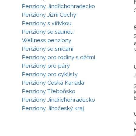
Penziony Jindřichohradecko
O
Penziony Jižní Čechy
Penziony s vířivkou
Penziony se saunou
S
Wellness penziony
a
Penziony se snídaní
s
Penziony pro rodiny s dětmi
Penziony pro páry
Penziony pro cyklisty
J
Penziony Česká Kanada
S
Penziony Třeboňsko
K
E
Penziony Jindřichohradecko
Penziony Jihočeský kraj
V
H