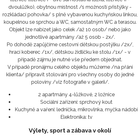
dvoulůžko), obytnou místnost /s možností přistýlky -
rozkládací pohovka/ s plně vybavenou kuchyňskou linkou,
koupelnou se sprchou a WC, samostatným WC a terasou.
Objekt lze nabízet jako celek /až 10 osob/ nebo jako
jednotlivé apartmány /až 5 osob - 2x/.
Po dohodě zapůjčíme cestovní dětskou postýlku /2x/,
hrací koberec /1x/, dětskou židličku ke stolu /1x/ - v
případě zájmu je nutné vše předem objednat.
V případě pronájmu celého objektu můžeme /na přání
klienta/ připravit stolování pro všechny osoby do jedné
poloviny /viz fotografie v galerii/.
2 apartmány 4-lůžkové, 2 ložnice
Sociální zařízení:
sprchový kout
Kuchyně a vaření:
lednička, mikrovlnka, myčka nádobí
Elektronika:
tv
Výlety, sport a zábava v okolí