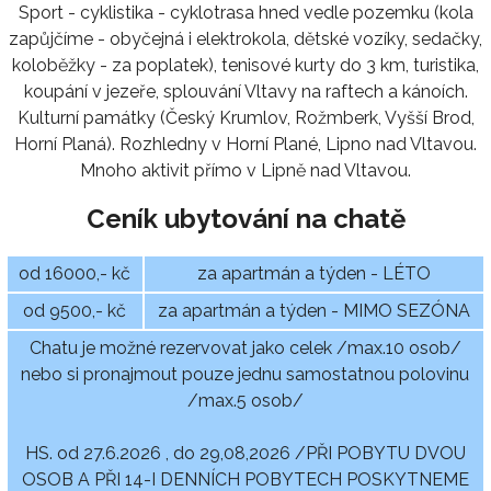
Sport - cyklistika - cyklotrasa hned vedle pozemku (kola
zapůjčíme - obyčejná i elektrokola, dětské vozíky, sedačky,
koloběžky - za poplatek), tenisové kurty do 3 km, turistika,
koupání v jezeře, splouvání Vltavy na raftech a kánoích.
Kulturní památky (Český Krumlov, Rožmberk, Vyšší Brod,
Horní Planá). Rozhledny v Horní Plané, Lipno nad Vltavou.
Mnoho aktivit přímo v Lipně nad Vltavou.
Ceník ubytování na chatě
od 16000,- kč
za apartmán a týden - LÉTO
od 9500,- kč
za apartmán a týden - MIMO SEZÓNA
Chatu je možné rezervovat jako celek /max.10 osob/
nebo si pronajmout pouze jednu samostatnou polovinu
/max.5 osob/
HS. od 27.6.2026 , do 29,08,2026 /PŘI POBYTU DVOU
OSOB A PŘI 14-I DENNÍCH POBYTECH POSKYTNEME