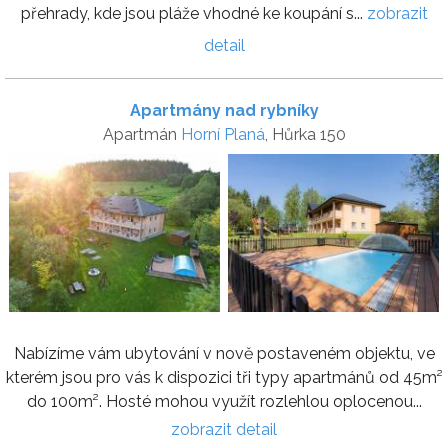
přehrady, kde jsou pláže vhodné ke koupání s...
zobrazit
detail
Apartmány nad rybníky
Apartmán
Horní Planá
, Hůrka 150
Nabízíme vám ubytování v nově postaveném objektu, ve
kterém jsou pro vás k dispozici tři typy apartmánů od 45m²
do 100m². Hosté mohou využít rozlehlou oplocenou...
zobrazit detail