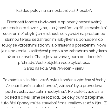
každou polovinu samostatně /až 5 osob/.
Předností tohoto ubytování je oplocený nezastavěný
pozemek o rozloze 1,5 ha, který hostům zajišťuje maximální
soukromí. Z obytných místností se vychází na prostornou
slunnou terasu se zahradním nábytkem s pohledem do
louky se vzrostlými stromy a ohništěm s posezením. Nově
je na pozemku zastřešená pergola se zahradním nábytkem
až pro 12 osob. Chata je situována 500m od Lipenské
přehrady. Vedle objektu vede cyklotrasa.
Garáž na kola. Wifi /květen - říjen/
Poznámka: v květnu 2026 byla ukončena výměna střechy
/z eternitové na plechovou/, zároveň byla provedena
půdní vestavba/zatím neobytná/. Po zralé úvaze a na
poslední chvíli jsme se rozhodli, že celý dům zateplíme,
tuto fázi úpravy může stavební firma realizovat až v říjnu. Z