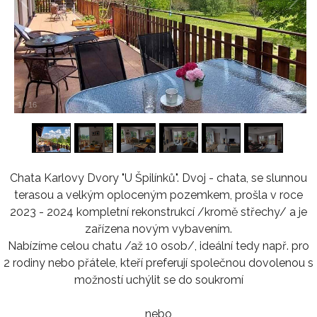
1
/
16
Chata Karlovy Dvory "U Špilínků". Dvoj - chata, se slunnou
terasou a velkým oploceným pozemkem, prošla v roce
2023 - 2024 kompletní rekonstrukcí /kromě střechy/ a je
zařízena novým vybavením.
Nabízíme celou chatu /až 10 osob/, ideální tedy např. pro
2 rodiny nebo přátele, kteří preferují společnou dovolenou s
možností uchýlit se do soukromí
nebo