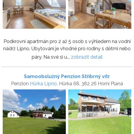
Podkrovní apartmán pro 2 až 5 osob s výhledem na vodní
nádrž Lipno. Ubytování je vhodné pro rodiny s dětmi nebo
páry. Na své si u...
zobrazit detail
Samoobslužný Penzion Stříbrný vítr
Penzion
Hůrka Lipno
, Hůrka 68, 382 26 Horní Planá