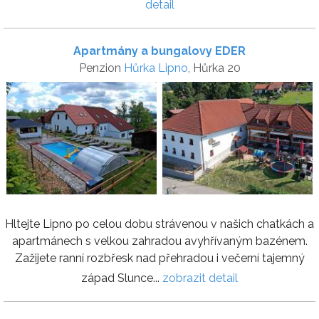
detail
Apartmány a bungalovy EDER
Penzion
Hůrka Lipno
, Hůrka 20
Hltejte Lipno po celou dobu strávenou v našich chatkách a
apartmánech s velkou zahradou avyhřívaným bazénem.
Zažijete ranní rozbřesk nad přehradou i večerní tajemný
západ Slunce...
zobrazit detail