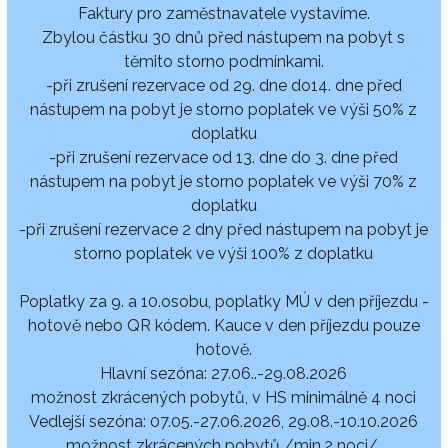
Faktury pro zaměstnavatele vystavíme.
Zbylou částku 30 dnů před nástupem na pobyt s
těmito storno podmínkami.
-při zrušení rezervace od 29. dne do14. dne před
nástupem na pobyt je storno poplatek ve výši 50% z
doplatku
-při zrušení rezervace od 13. dne do 3. dne před
nástupem na pobyt je storno poplatek ve výši 70% z
doplatku
-při zrušení rezervace 2 dny před nástupem na pobyt je
storno poplatek ve výši 100% z doplatku
Poplatky za 9. a 10.osobu, poplatky MÚ v den příjezdu -
hotově nebo QR kódem. Kauce v den příjezdu pouze
hotově.
Hlavní sezóna: 27.06..-29.08.2026
možnost zkrácených pobytů, v HS minimálně 4 noci
Vedlejší sezóna: 07.05.-27.06.2026, 29.08.-10.10.2026
možnost zkrácených pobytů /min.2 noci/.