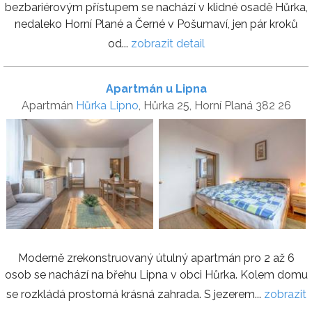
bezbariérovým přístupem se nachází v klidné osadě Hůrka,
nedaleko Horní Plané a Černé v Pošumaví, jen pár kroků
od...
zobrazit detail
Apartmán u Lipna
Apartmán
Hůrka Lipno
, Hůrka 25, Horní Planá 382 26
Moderně zrekonstruovaný útulný apartmán pro 2 až 6
osob se nachází na břehu Lipna v obci Hůrka. Kolem domu
se rozkládá prostorná krásná zahrada. S jezerem...
zobrazit