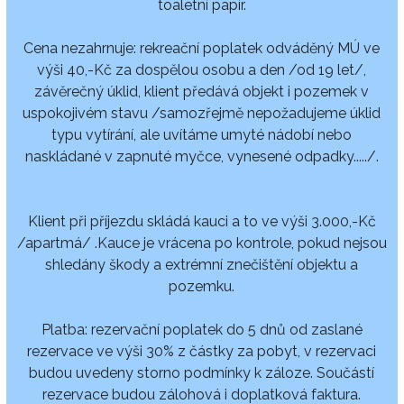
toaletní papír.
Cena nezahrnuje: rekreační poplatek odváděný MÚ ve
výši 40,-Kč za dospělou osobu a den /od 19 let/,
závěrečný úklid, klient předává objekt i pozemek v
uspokojivém stavu /samozřejmě nepožadujeme úklid
typu vytírání, ale uvítáme umyté nádobí nebo
naskládané v zapnuté myčce, vynesené odpadky...../.
Klient při příjezdu skládá kauci a to ve výši 3.000,-Kč
/apartmá/ .Kauce je vrácena po kontrole, pokud nejsou
shledány škody a extrémní znečištění objektu a
pozemku.
Platba: rezervační poplatek do 5 dnů od zaslané
rezervace ve výši 30% z částky za pobyt, v rezervaci
budou uvedeny storno podmínky k záloze. Součástí
rezervace budou zálohová i doplatková faktura.