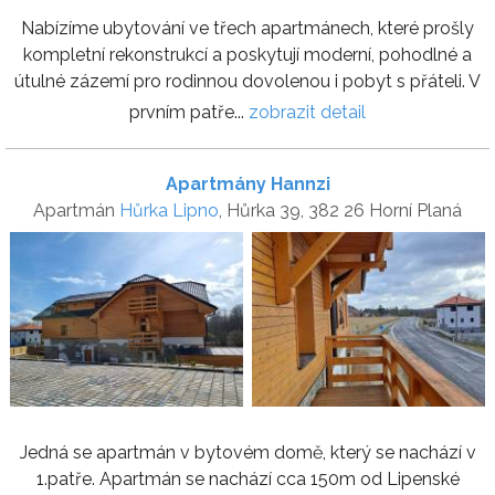
Nabízíme ubytování ve třech apartmánech, které prošly
kompletní rekonstrukcí a poskytují moderní, pohodlné a
útulné zázemí pro rodinnou dovolenou i pobyt s přáteli. V
prvním patře...
zobrazit detail
Apartmány Hannzi
Apartmán
Hůrka Lipno
, Hůrka 39, 382 26 Horní Planá
Jedná se apartmán v bytovém domě, který se nachází v
1.patře. Apartmán se nachází cca 150m od Lipenské