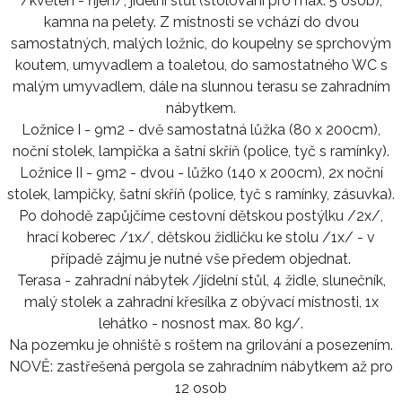
/květen - říjen/, jídelní stůl (stolování pro max. 5 osob),
kamna na pelety. Z místnosti se vchází do dvou
samostatných, malých ložnic, do koupelny se sprchovým
koutem, umyvadlem a toaletou, do samostatného WC s
malým umyvadlem, dále na slunnou terasu se zahradním
nábytkem.
Ložnice I - 9m2 - dvě samostatná lůžka (80 x 200cm),
noční stolek, lampička a šatní skříň (police, tyč s ramínky).
Ložnice II - 9m2 - dvou - lůžko (140 x 200cm), 2x noční
stolek, lampičky, šatní skříň (police, tyč s ramínky, zásuvka).
Po dohodě zapůjčíme cestovní dětskou postýlku /2x/,
hrací koberec /1x/, dětskou židličku ke stolu /1x/ - v
případě zájmu je nutné vše předem objednat.
Terasa - zahradní nábytek /jídelní stůl, 4 židle, slunečník,
malý stolek a zahradní křesílka z obývací místnosti, 1x
lehátko - nosnost max. 80 kg/.
Na pozemku je ohniště s roštem na grilování a posezením.
NOVĚ: zastřešená pergola se zahradním nábytkem až pro
12 osob