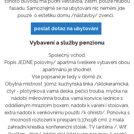
tohoto důvodu má půdní vestavba, zatím, pouze hrubou
fasádu. Samozřejmě se na ubytování nic nemění, jde
pouze o estetiku domu /nástavby/ zvenčí.
poslat dotaz na ubytování
Vybavení a služby penzionu
Společný vchod.
Popis JEDNÉ poloviny/ apartmá (veškeré vybavení obou
apartmánů je shodné).
Vše popsané je tedy v domě 2x.
Obytná místnost 30m2: kuchyňská linka /sklokeramická,
čtyř - plotýnková varná deska, pečící trouba, myčka na
nádobí, mikrovlnná trouba, varná konvice, lednice s
odděleným mrazícím boxem, nádobí k vaření i stolování,
extra nádobí k venkovnímu použití /k ohništi/. Pohovka s
možností rozložení k přespání (137x198 cm), 2 malá
zahradní křesílka, konferenční stolek, TV (anténa /, Wif