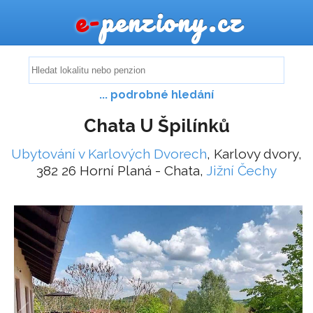
e-
penziony.cz
... podrobné hledání
Chata U Špilínků
Ubytování v Karlových Dvorech
, Karlovy dvory,
382 26 Horní Planá - Chata,
Jižní Čechy