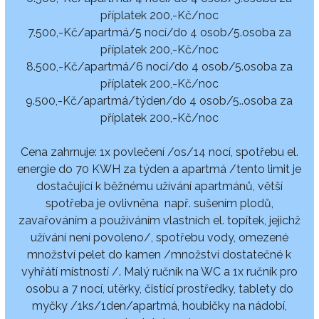
příplatek 200,-Kč/noc
7.500,-Kč/apartmá/5 nocí/do 4 osob/5.osoba za
příplatek 200,-Kč/noc
8.500,-Kč/apartmá/6 nocí/do 4 osob/5.osoba za
příplatek 200,-Kč/noc
9.500,-Kč/apartmá/týden/do 4 osob/5..osoba za
příplatek 200,-Kč/noc
Cena zahrnuje: 1x povlečení /os/14 nocí, spotřebu el.
energie do 70 KWH za týden a apartmá /tento limit je
dostačující k běžnému užívání apartmánů, větší
spotřeba je ovlivněna např. sušením plodů,
zavařováním a používáním vlastních el. topítek, jejichž
užívání není povoleno/‎, spotřebu vody, omezené
množství pelet do kamen /množství dostatečné k
vyhřátí místností /. Malý ručník na WC a 1x ručník pro
osobu a 7 nocí, utěrky, čistící prostředky, tablety do
myčky /1ks/1den/apartmá, houbičky na nádobí,