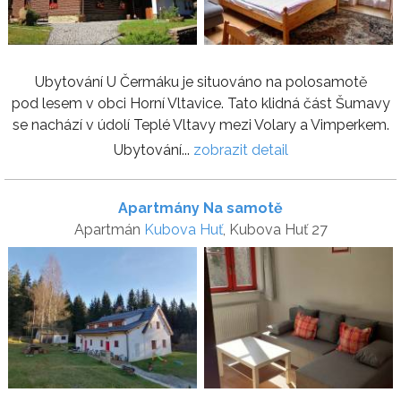
Ubytování U Čermáku je situováno na polosamotě
pod lesem v obci Horní Vltavice. Tato klidná část Šumavy
se nachází v údolí Teplé Vltavy mezi Volary a Vimperkem.
Ubytování...
zobrazit detail
Apartmány Na samotě
Apartmán
Kubova Huť
, Kubova Huť 27