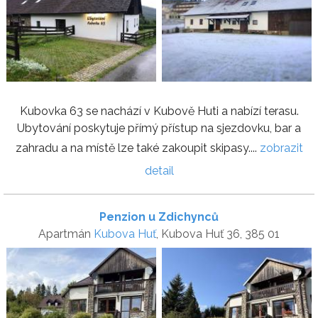
Kubovka 63 se nachází v Kubově Huti a nabízí terasu.
Ubytování poskytuje přímý přístup na sjezdovku, bar a
zahradu a na místě lze také zakoupit skipasy....
zobrazit
detail
Penzion u Zdichynců
Apartmán
Kubova Huť
, Kubova Huť 36, 385 01