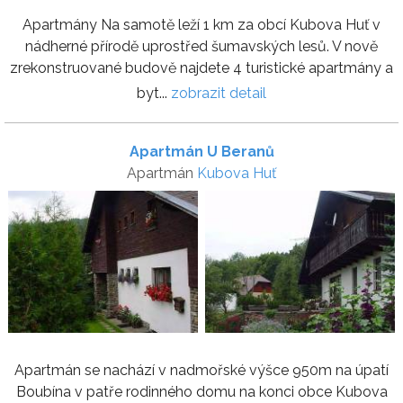
Apartmány Na samotě leží 1 km za obcí Kubova Huť v
nádherné přírodě uprostřed šumavských lesů. V nově
zrekonstruované budově najdete 4 turistické apartmány a
byt...
zobrazit detail
Apartmán U Beranů
Apartmán
Kubova Huť
Apartmán se nachází v nadmořské výšce 950m na úpatí
Boubína v patře rodinného domu na konci obce Kubova