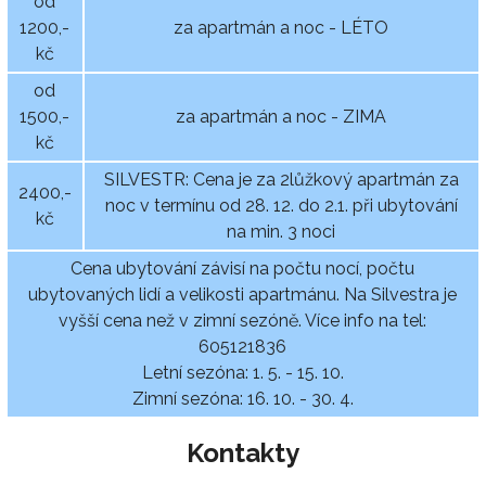
od
1200,-
za apartmán a noc - LÉTO
kč
od
1500,-
za apartmán a noc - ZIMA
kč
SILVESTR: Cena je za 2lůžkový apartmán za
2400,-
noc v termínu od 28. 12. do 2.1. při ubytování
kč
na min. 3 noci
Cena ubytování závisí na počtu nocí, počtu
ubytovaných lidí a velikosti apartmánu. Na Silvestra je
vyšší cena než v zimní sezóně. Více info na tel:
605121836
Letní sezóna: 1. 5. - 15. 10.
Zimní sezóna: 16. 10. - 30. 4.
Kontakty