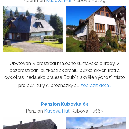
Apartmán
Kubova Huť
, Kubova Huť 29
Ubytování v prostředí malebné šumavské přírody, v
bezprostřední blízkosti skiareálu, běžkařských tratí a
cyklotras, nedaleko pralesa Boubín, skvělé výchozí místo
pro pěší túry či procházky s...
zobrazit detail
Penzion Kubovka 63
Penzion
Kubova Huť
, Kubova Huť 63