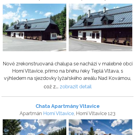
Nově zrekonstruovaná chalupa se nachází v malebné obci
Horní Vltavice, přímo na břehu řeky Teplá Vltava, s
výhledem na sjezdovky lyžařského areálu Nad Kovárnou,
což z...
zobrazit detail
Chata Apartmány Vltavice
Apartmán
Horní Vltavice
, Horni Vltavice 123