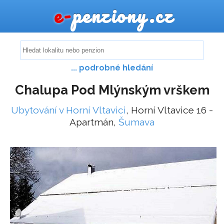
e-
penziony.cz
... podrobné hledání
Chalupa Pod Mlýnským vrškem
Ubytování v Horní Vltavici
, Horní Vltavice 16 -
Apartmán,
Šumava