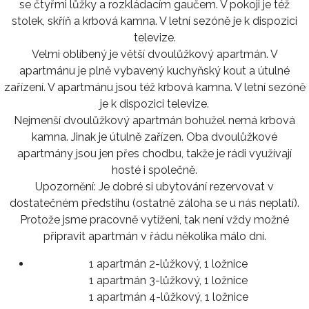
se čtyřmi lůžky a rozkládacím gaučem. V pokoji je též
stolek, skříň a krbová kamna. V letní sezóně je k dispozici
televize.
Velmi oblíbený je větší dvoulůžkový apartmán. V
apartmánu je plně vybavený kuchyňský kout a útulné
zařízení. V apartmánu jsou též krbová kamna. V letní sezóně
je k dispozici televize.
Nejmenší dvoulůžkový apartmán bohužel nemá krbová
kamna. Jinak je útulně zařízen. Oba dvoulůžkové
apartmány jsou jen přes chodbu, takže je rádi využívají
hosté i společně.
Upozornění: Je dobré si ubytování rezervovat v
dostatečném předstihu (ostatně záloha se u nás neplatí).
Protože jsme pracovně vytíženi, tak není vždy možné
připravit apartmán v řádu několika málo dní.
1 apartmán 2-lůžkový, 1 ložnice
1 apartmán 3-lůžkový, 1 ložnice
1 apartmán 4-lůžkový, 1 ložnice