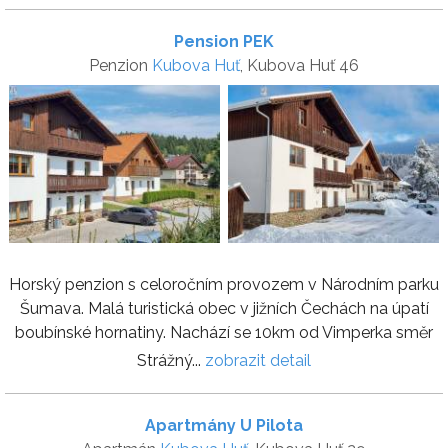
Pension PEK
Penzion
Kubova Huť
, Kubova Huť 46
Horský penzion s celoročním provozem v Národním parku
Šumava. Malá turistická obec v jižních Čechách na úpatí
boubínské hornatiny. Nachází se 10km od Vimperka směr
Strážný...
zobrazit detail
Apartmány U Pilota