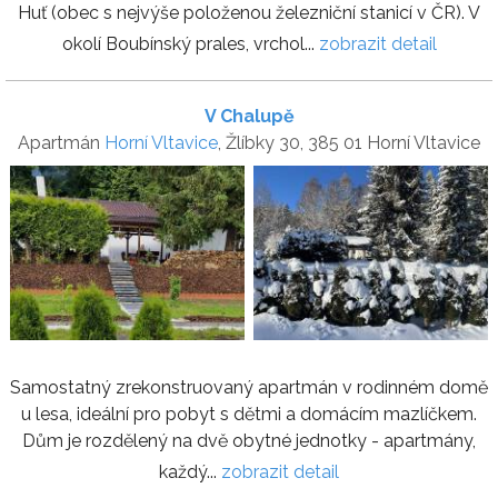
Huť (obec s nejvýše položenou železniční stanicí v ČR). V
okolí Boubínský prales, vrchol...
zobrazit detail
V Chalupě
Apartmán
Horní Vltavice
, Žlíbky 30, 385 01 Horní Vltavice
Samostatný zrekonstruovaný apartmán v rodinném domě
u lesa, ideální pro pobyt s dětmi a domácím mazlíčkem.
Dům je rozdělený na dvě obytné jednotky - apartmány,
každý...
zobrazit detail