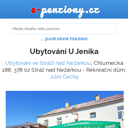
e-
penziony.cz
... podrobné hledání
Ubytování U Jeníka
Ubytování ve Stráži nad Nežárkou
, Chlumecká
188, 378 02 Stráž nad Nežárkou - Rekreační dům,
Jižní Čechy