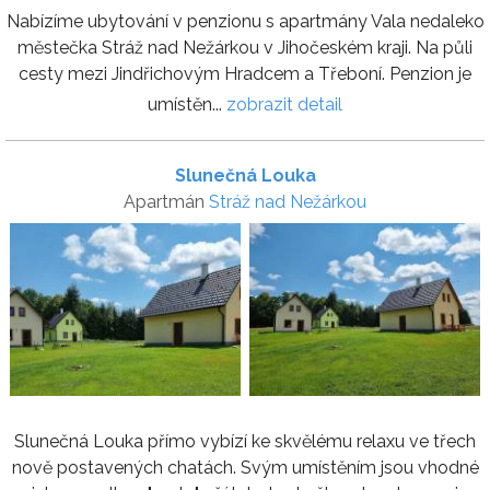
Nabízíme ubytování v penzionu s apartmány Vala nedaleko
městečka Stráž nad Nežárkou v Jihočeském kraji. Na půli
cesty mezi Jindřichovým Hradcem a Třeboní. Penzion je
umístěn...
zobrazit detail
Slunečná Louka
Apartmán
Stráž nad Nežárkou
Slunečná Louka přímo vybízí ke skvělému relaxu ve třech
nově postavených chatách. Svým umístěním jsou vhodné