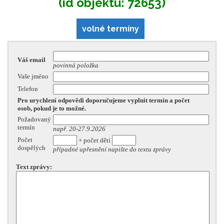
(id objektu: 72653)
volné termíny