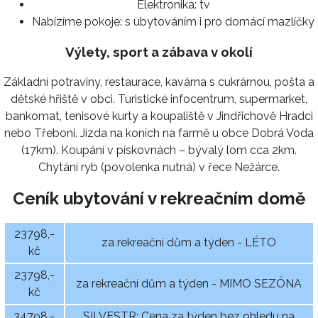
Elektronika:
tv
Nabízíme pokoje:
s ubytováním i pro domácí mazlíčky
Výlety, sport a zábava v okolí
Základní potraviny, restaurace, kavárna s cukrárnou, pošta a
dětské hřiště v obci. Turistické infocentrum, supermarket,
bankomat, tenisové kurty a koupaliště v Jindřichově Hradci
nebo Třeboni. Jízda na koních na farmě u obce Dobrá Voda
(17km). Koupání v pískovnách – bývalý lom cca 2km.
Chytání ryb (povolenka nutná) v řece Nežárce.
Ceník ubytování v rekreačním domě
23798,-
za rekreační dům a týden - LÉTO
kč
23798,-
za rekreační dům a týden - MIMO SEZÓNA
kč
34798,-
SILVESTR: Cena za týden bez ohledu na