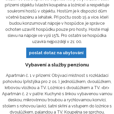
přízemí objektu (vlastní koupelna a ložnice) a respektuje
soukromí hostů v objektu. Hostům je k dispozici dům
včetně bazénu a lehátek. Při počtu osob 15 a více, kteří
budou konzumovat nápoje v hospůdce, je správce
ochoten uzavřít hospůdku pouze pro hosty. Hosté mají
slevu na nápoje ve výši 15%. Pro ostatní se hospůdka
uzavírá nejpozději v 21: 00.
poslat dotaz na ubytování
Vybavení a služby penzionu
Apartmán č. 1 v přízemí: Obývací místnost s rozkládací
pohovkou (přistýlka pro 2 os. ), jednolůžkem, dvoulůžkem,
krbovou vložkou a TV. Ložnice s dvoulůžkem a TV. <br>
Apartmán č. 2 v patře: Kuchyně s linkou vybavenou varnou
deskou, mikrovlnnou troubou a rychlovarnou konvicí,
stolem s rohovou lavicí, šatní skříní a vstupem do ložnice s
dvoulůžkem, palandou a TV. Koupelna se sprchou,