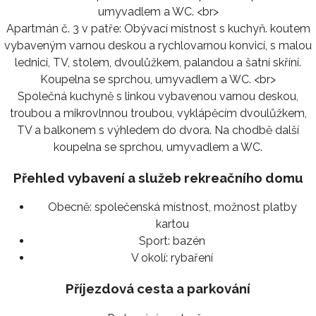
umyvadlem a WC. <br>
Apartmán č. 3 v patře: Obývací místnost s kuchyň. koutem
vybaveným varnou deskou a rychlovarnou konvicí, s malou
lednicí, TV, stolem, dvoulůžkem, palandou a šatní skříní.
Koupelna se sprchou, umyvadlem a WC. <br>
Společná kuchyně s linkou vybavenou varnou deskou,
troubou a mikrovlnnou troubou, vyklápěcím dvoulůžkem,
TV a balkonem s výhledem do dvora. Na chodbě další
koupelna se sprchou, umyvadlem a WC.
Přehled vybavení a služeb rekreačního domu
Obecně:
společenská místnost, možnost platby
kartou
Sport:
bazén
V okolí:
rybaření
Příjezdová cesta a parkování