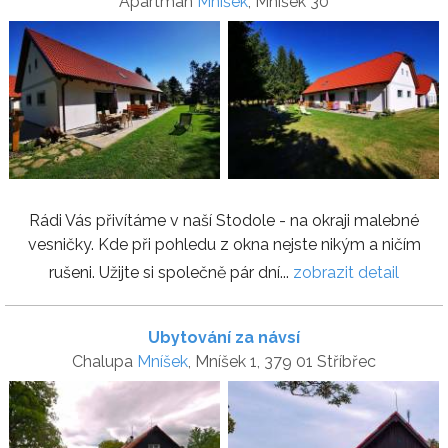
Apartmán
Mníšek
, Mníšek 30
Rádi Vás přivítáme v naší Stodole - na okraji malebné
vesničky. Kde při pohledu z okna nejste nikým a ničím
rušeni. Užijte si společně pár dní...
zobrazit detail
Ubytování za návsí
Chalupa
Mníšek
, Mníšek 1, 379 01 Stříbřec