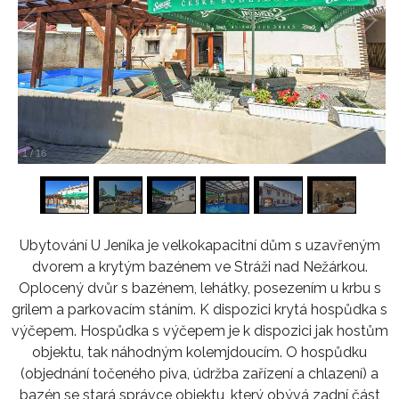
1
/
16
Ubytování U Jeníka je velkokapacitní dům s uzavřeným
dvorem a krytým bazénem ve Stráži nad Nežárkou.
Oplocený dvůr s bazénem, lehátky, posezením u krbu s
grilem a parkovacím stáním. K dispozici krytá hospůdka s
výčepem. Hospůdka s výčepem je k dispozici jak hostům
objektu, tak náhodným kolemjdoucím. O hospůdku
(objednání točeného piva, údržba zařízení a chlazení) a
bazén se stará správce objektu, který obývá zadní část