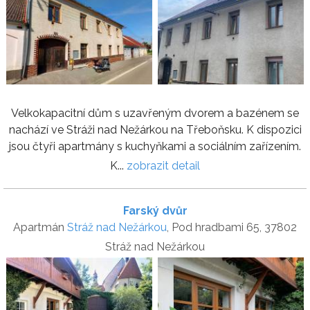
Velkokapacitní dům s uzavřeným dvorem a bazénem se
nachází ve Stráži nad Nežárkou na Třeboňsku. K dispozici
jsou čtyři apartmány s kuchyňkami a sociálním zařízením.
K...
zobrazit detail
Farský dvůr
Apartmán
Stráž nad Nežárkou
, Pod hradbami 65, 37802
Stráž nad Nežárkou