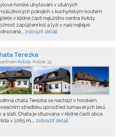
ylové horské ubytování v útulných
voulůžkových pokojích s kuchyňským koutem
jdete v klidné části nejužšího centra Kvildy.
žnost zapůjčení kol a lyží v naší nejlépe
odnocené...
zobrazit detail
hata Terezka
partmán
Kvilda
, Kvilda 35
dinná chata Terezka se nachází v horském
kreačním středisku uprostřed šumavských lesů,
k a slatí. Chata je situována v klidné části obce
ilda v 1065 m....
zobrazit detail