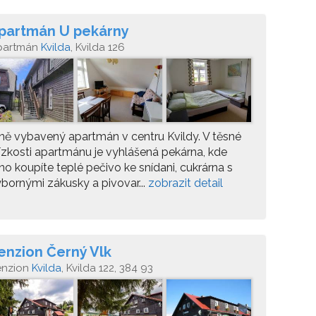
partmán U pekárny
partmán
Kvilda
, Kvilda 126
ně vybavený apartmán v centru Kvildy. V těsné
ízkosti apartmánu je vyhlášená pekárna, kde
no koupíte teplé pečivo ke snídani, cukrárna s
bornými zákusky a pivovar...
zobrazit detail
enzion Černý Vlk
enzion
Kvilda
, Kvilda 122, 384 93