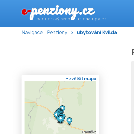
penziony.cz
e-
partnerský web e-chalupy.cz
Navigace:
Penziony
>
ubytování Kvilda
+ zvětšit mapu