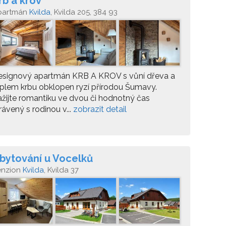
rb a krov
partmán
Kvilda
, Kvilda 205, 384 93
esignový apartmán KRB A KROV s vůní dřeva a
plem krbu obklopen ryzí přírodou Šumavy.
žijte romantiku ve dvou či hodnotný čas
rávený s rodinou v...
zobrazit detail
bytování u Vocelků
enzion
Kvilda
, Kvilda 37