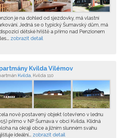
nzion je na dohled od sjezdovky, má vlastní
rkování. Jedná se o typický Šumavský dům, má
dispozici dětské hřiště a přímo nad Penzionem
 les...
zobrazit detail
partmány Kvilda Vilémov
partmán
Kvilda
, Kvilda 110
ela nově postavený objekt (otevřeno v lednu
15) přímo v NP Šumava v obci Kvilda. Klidná
loha na okraji obce a jižním slunném svahu
jišťuje ideální...
zobrazit detail