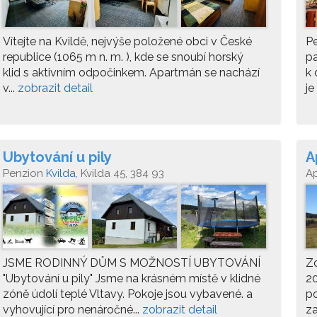
Vítejte na Kvildě, nejvýše položené obci v České
Pe
republice (1065 m n. m. ), kde se snoubí horský
pa
klid s aktivním odpočinkem. Apartmán se nachází
k 
v...
zobrazit detail
je
Ubytování u pily
A
Penzion
Kvilda
, Kvilda 45, 384 93
A
JSME RODINNÝ DŮM S MOŽNOSTÍ UBYTOVÁNÍ
Zc
"Ubytování u pily" Jsme na krásném místě v klidné
20
zóně údolí teplé Vltavy. Pokoje jsou vybavené. a
po
vyhovující pro nenáročné...
zobrazit detail
za