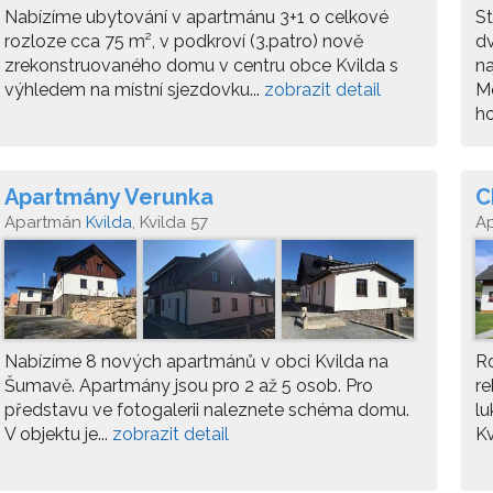
Nabízíme ubytování v apartmánu 3+1 o celkové
St
rozloze cca 75 m², v podkroví (3.patro) nově
d
zrekonstruovaného domu v centru obce Kvilda s
na
výhledem na místní sjezdovku...
zobrazit detail
Mo
h
Apartmány Verunka
C
Apartmán
Kvilda
, Kvilda 57
A
Nabízíme 8 nových apartmánů v obci Kvilda na
Ro
Šumavě. Apartmány jsou pro 2 až 5 osob. Pro
re
představu ve fotogalerii naleznete schéma domu.
lu
V objektu je...
zobrazit detail
Kv