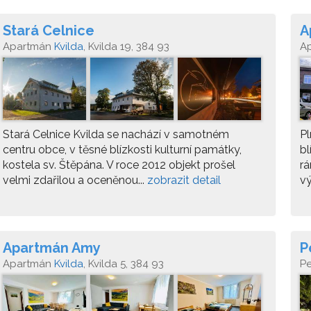
Stará Celnice
A
Apartmán
Kvilda
, Kvilda 19, 384 93
A
Stará Celnice Kvilda se nachází v samotném
Pl
centru obce, v těsné blízkosti kulturní památky,
bl
kostela sv. Štěpána. V roce 2012 objekt prošel
rá
velmi zdařilou a oceněnou...
zobrazit detail
vý
Apartmán Amy
P
Apartmán
Kvilda
, Kvilda 5, 384 93
P