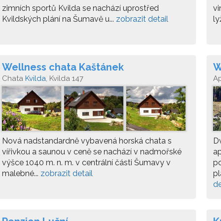
zimních sportů Kvilda se nachází uprostřed
vi
Kvildských plání na Šumavě u...
zobrazit detail
ly
Wellness chata Kaštánek
W
3
Chata
Kvilda
, Kvilda 147
A
Nová nadstandardně vybavená horská chata s
D
vířivkou a saunou v ceně se nachází v nadmořské
ap
výšce 1040 m. n. m. v centrální části Šumavy v
p
malebné...
zobrazit detail
pl
de