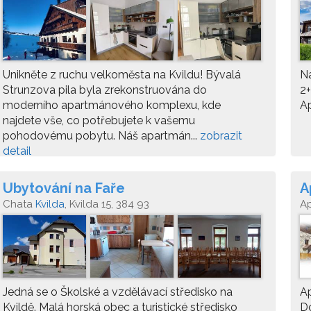
Unikněte z ruchu velkoměsta na Kvildu! Bývalá
N
Strunzova pila byla zrekonstruována do
2+
moderního apartmánového komplexu, kde
Ap
najdete vše, co potřebujete k vašemu
pohodovému pobytu. Náš apartmán...
zobrazit
detail
Ubytování na Faře
A
Chata
Kvilda
, Kvilda 15, 384 93
A
Jedná se o Školské a vzdělávací středisko na
Ap
Kvildě. Malá horská obec a turistické středisko
Do