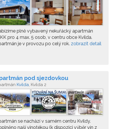
abízíme plně vybavený nekuřácký apartmán
KK pro 4 max. 5 osob, v centru obce Kvilda.
artmán je v provozu po celý rok.
zobrazit detail
partmán pod sjezdovkou
partmán
Kvilda
, Kvilda 2
artmán se nachází v samém centru Kvildy.
plněno naší vinotékou (k dispozici výběr vín z