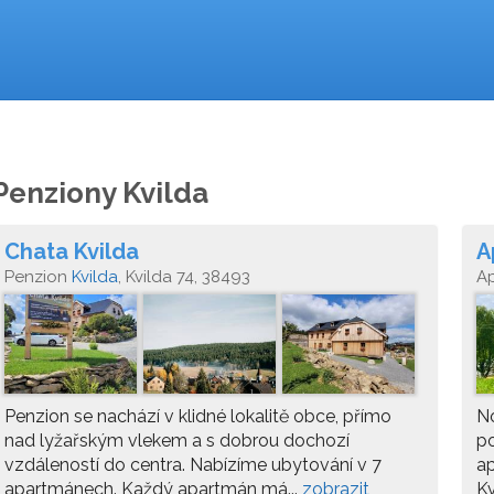
Penziony Kvilda
Chata Kvilda
A
Penzion
Kvilda
, Kvilda 74, 38493
A
Penzion se nachází v klidné lokalitě obce, přímo
N
nad lyžařským vlekem a s dobrou dochozí
p
vzdáleností do centra. Nabízíme ubytování v 7
ap
apartmánech. Každý apartmán má...
zobrazit
Kv