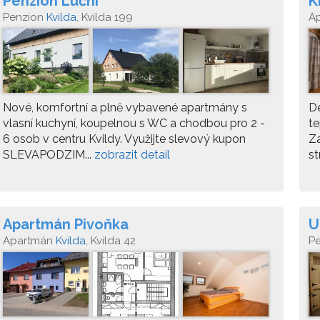
Penzion Luční
K
Penzion
Kvilda
, Kvilda 199
A
Nové, komfortní a plně vybavené apartmány s
D
vlasní kuchyní, koupelnou s WC a chodbou pro 2 -
te
6 osob v centru Kvildy. Využijte slevový kupon
Za
SLEVAPODZIM...
zobrazit detail
st
Apartmán Pivoňka
U
Apartmán
Kvilda
, Kvilda 42
P