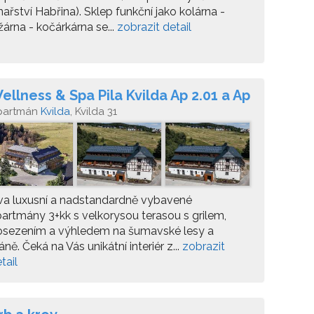
nařství Habřina). Sklep funkční jako kolárna -
žárna - kočárkárna se...
zobrazit detail
ellness & Spa Pila Kvilda Ap 2.01 a Ap
.07
partmán
Kvilda
, Kvilda 31
va luxusní a nadstandardně vybavené
artmány 3+kk s velkorysou terasou s grilem,
osezením a výhledem na šumavské lesy a
áně. Čeká na Vás unikátní interiér z...
zobrazit
tail