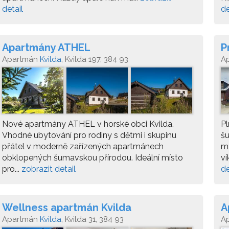
detail
de
Apartmány ATHEL
P
Apartmán
Kvilda
, Kvilda 197, 384 93
A
Nové apartmány ATHEL v horské obci Kvilda.
Pl
Vhodné ubytování pro rodiny s dětmi i skupinu
š
přátel v moderně zařízených apartmánech
ma
obklopených šumavskou přírodou. Ideální místo
ví
pro...
zobrazit detail
de
Wellness apartmán Kvilda
A
Apartmán
Kvilda
, Kvilda 31, 384 93
A