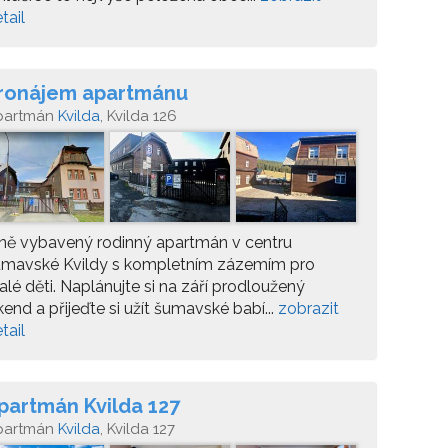
tail
ronájem apartmánu
partmán
Kvilda
, Kvilda 126
ně vybavený rodinný apartmán v centru
umavské Kvildy s kompletním zázemím pro
lé děti. Naplánujte si na září prodloužený
kend a přijeďte si užít šumavské babí...
zobrazit
tail
partmán Kvilda 127
partmán
Kvilda
, Kvilda 127