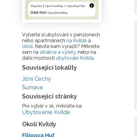
|
MapLibre
OpenFreeMap
© OpenMapTiles
Data from
OpenStreetMap
Vyberte si ubytování v penzionech
nebo apartmánech
na Kvildě
a
okolí
. Nevíte kam vyrazit? Mrkněte
sem na
atrakce a výlety
, nebo na
další možnosti
ubytování Kvilda
.
Související lokality
Jižní Čechy
Šumava
Související stránky
Pro výběr v sk, mrkněte na:
Ubytovanie Kvilda
Okolí Kvildy
Filipova Huť