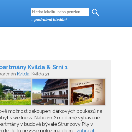
... podrobné hledání
partmány Kvilda & Srní 1
partmán
Kvilda
, Kvilda 31
ově možnost zakoupení dárkových poukazů na
obyt s wellness. Nabízím 2 moderně vybavené
artmány v budově bývalé Strunzovy Pily v
ildě. Je to nejvýše položená obec...
zobrazit