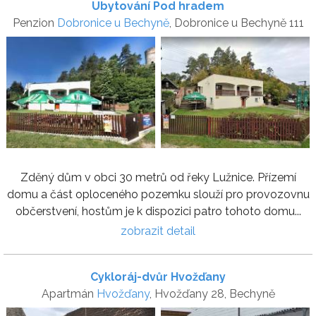
Ubytování Pod hradem
Penzion
Dobronice u Bechyně
, Dobronice u Bechyně 111
Zděný dům v obci 30 metrů od řeky Lužnice. Přízemí
domu a část oploceného pozemku slouží pro provozovnu
občerstvení, hostům je k dispozici patro tohoto domu...
zobrazit detail
Cykloráj-dvůr Hvožďany
Apartmán
Hvožďany
, Hvožďany 28, Bechyně