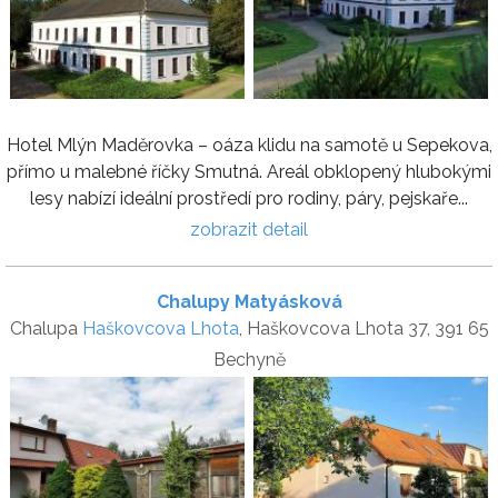
Hotel Mlýn Maděrovka – oáza klidu na samotě u Sepekova,
přímo u malebné říčky Smutná. Areál obklopený hlubokými
lesy nabízí ideální prostředí pro rodiny, páry, pejskaře...
zobrazit detail
Chalupy Matyásková
Chalupa
Haškovcova Lhota
, Haškovcova Lhota 37, 391 65
Bechyně