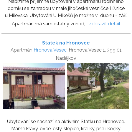
Nabízíme příjemné ubytování v apartmánu rodinného
domku se zahradou v malé jihočeské vesničce Líšnice
u Milevska. Ubytování U Mikešů je možné v dubnu - září.
Apartmán má samostatný vchod,...
zobrazit detail
Statek na Hronovce
Apartmán
Hronova Vesec
, Hronova Vesec 1, 399 01
Nadějkov
Ubytování se nachází na aktivním Statku na Hronovce.
Máme krávy, ovce, osly, slepice, králíky, psa i kočky.