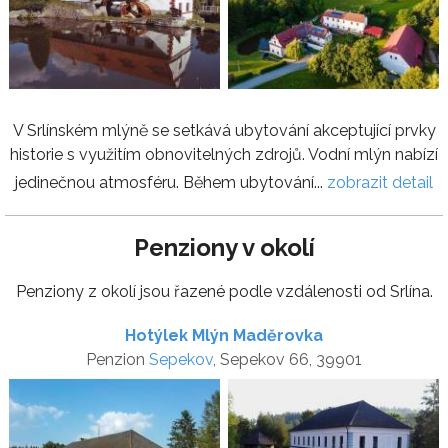
V Srlínském mlýně se setkává ubytování akceptující prvky
historie s využitím obnovitelných zdrojů. Vodní mlýn nabízí
jedinečnou atmosféru. Během ubytování...
zobrazit detail
Penziony v okolí
Penziony z okolí jsou řazené podle vzdálenosti od Srlína.
Hotýlek Mlýn Maděrovka
Penzion
Sepekov
, Sepekov 66, 39901