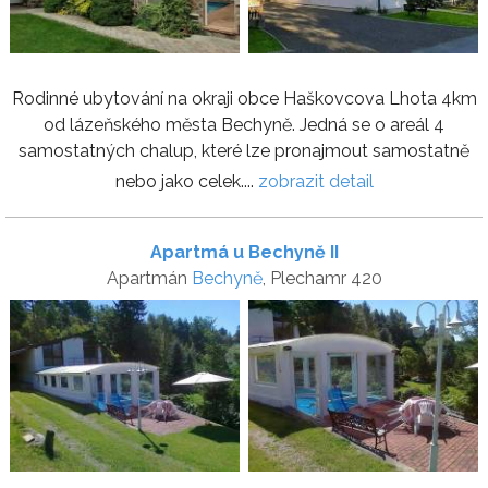
Rodinné ubytování na okraji obce Haškovcova Lhota 4km
od lázeňského města Bechyně. Jedná se o areál 4
samostatných chalup, které lze pronajmout samostatně
nebo jako celek....
zobrazit detail
Apartmá u Bechyně II
Apartmán
Bechyně
, Plechamr 420