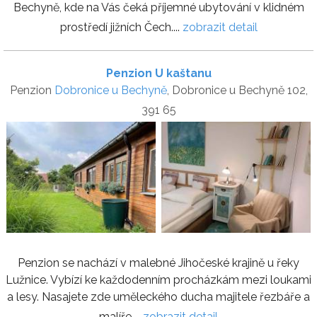
Bechyně, kde na Vás čeká příjemné ubytování v klidném
prostředí jižních Čech....
zobrazit detail
Penzion U kaštanu
Penzion
Dobronice u Bechyně
, Dobronice u Bechyně 102,
391 65
Penzion se nachází v malebné Jihočeské krajině u řeky
Lužnice. Vybízí ke každodenním procházkám mezi loukami
a lesy. Nasajete zde uměleckého ducha majitele řezbáře a
malíře....
zobrazit detail