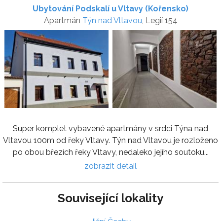
Ubytování Podskalí u Vltavy (Kořensko)
Apartmán
Týn nad Vltavou
, Legií 154
Super komplet vybavené apartmány v srdci Týna nad
Vltavou 100m od řeky Vltavy. Týn nad Vltavou je rozloženo
po obou březích řeky Vltavy, nedaleko jejího soutoku...
zobrazit detail
Související lokality