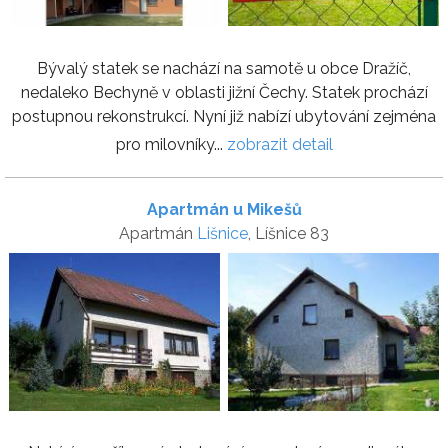
Bývalý statek se nachází na samotě u obce Dražíč,
nedaleko Bechyně v oblasti jižní Čechy. Statek prochází
postupnou rekonstrukcí. Nyní již nabízí ubytování zejména
pro milovníky...
zobrazit detail
Apartmán u Mikešů
Apartmán
Lišnice
, Líšnice 83