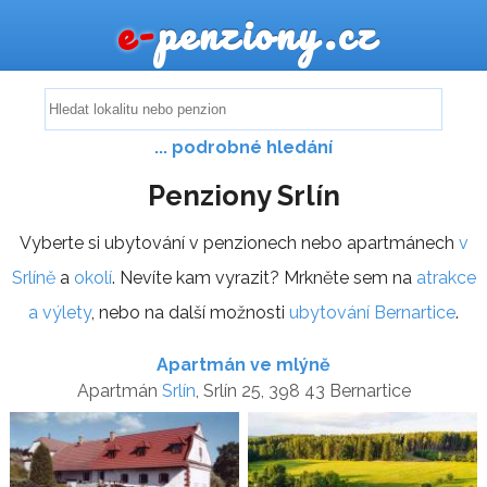
e-
penziony.cz
... podrobné hledání
Penziony Srlín
Vyberte si ubytování v penzionech nebo apartmánech
v
Srlíně
a
okolí
. Nevíte kam vyrazit? Mrkněte sem na
atrakce
a výlety
, nebo na další možnosti
ubytování Bernartice
.
Apartmán ve mlýně
Apartmán
Srlín
, Srlín 25, 398 43 Bernartice