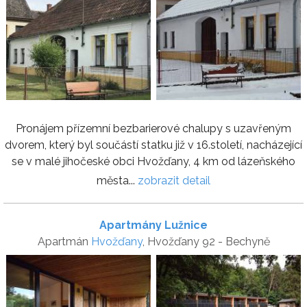
Pronájem přízemní bezbarierové chalupy s uzavřeným
dvorem, který byl součástí statku již v 16.století, nacházející
se v malé jihočeské obci Hvožďany, 4 km od lázeňského
města...
zobrazit detail
Apartmány Lužnice
Apartmán
Hvožďany
, Hvožďany 92 - Bechyně