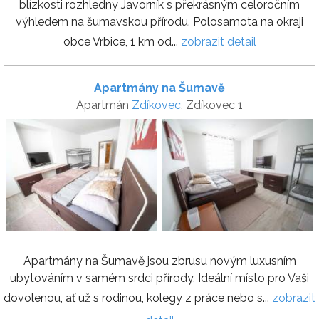
blízkosti rozhledny Javorník s překrásným celoročním
výhledem na šumavskou přírodu. Polosamota na okraji
obce Vrbice, 1 km od...
zobrazit detail
Apartmány na Šumavě
Apartmán
Zdíkovec
, Zdíkovec 1
Apartmány na Šumavě jsou zbrusu novým luxusním
ubytováním v samém srdci přírody. Ideální místo pro Vaši
dovolenou, ať už s rodinou, kolegy z práce nebo s...
zobrazit