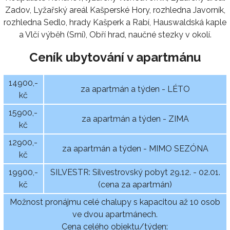
Zadov, Lyžařský areál Kašperské Hory, rozhledna Javorník,
rozhledna Sedlo, hrady Kašperk a Rabí, Hauswaldská kaple
a Vlčí výběh (Srní), Obří hrad, naučné stezky v okolí.
Ceník ubytování v apartmánu
14900,-
za apartmán a týden - LÉTO
kč
15900,-
za apartmán a týden - ZIMA
kč
12900,-
za apartmán a týden - MIMO SEZÓNA
kč
19900,-
SILVESTR: Silvestrovský pobyt 29.12. - 02.01.
kč
(cena za apartmán)
Možnost pronájmu celé chalupy s kapacitou až 10 osob
ve dvou apartmánech.
Cena celého objektu/týden: