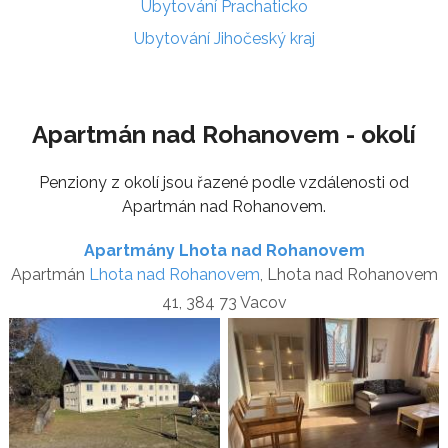
Ubytování Prachaticko
Ubytování Jihočeský kraj
Apartmán nad Rohanovem - okolí
Penziony z okolí jsou řazené podle vzdálenosti od
Apartmán nad Rohanovem.
Apartmány Lhota nad Rohanovem
Apartmán
Lhota nad Rohanovem
, Lhota nad Rohanovem
41, 384 73 Vacov