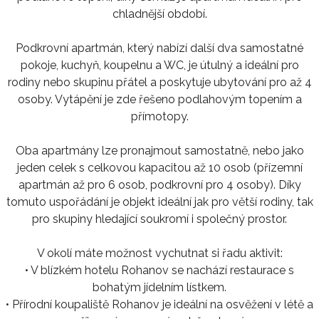
chladnější období.
Podkrovní apartmán, který nabízí další dva samostatné
pokoje, kuchyň, koupelnu a WC, je útulný a ideální pro
rodiny nebo skupinu přátel a poskytuje ubytování pro až 4
osoby. Vytápění je zde řešeno podlahovým topením a
přímotopy.
Oba apartmány lze pronajmout samostatně, nebo jako
jeden celek s celkovou kapacitou až 10 osob (přízemní
apartmán až pro 6 osob, podkrovní pro 4 osoby). Díky
tomuto uspořádání je objekt ideální jak pro větší rodiny, tak
pro skupiny hledající soukromí i společný prostor.
V okolí máte možnost vychutnat si řadu aktivit:
• V blízkém hotelu Rohanov se nachází restaurace s
bohatým jídelním lístkem.
• Přírodní koupaliště Rohanov je ideální na osvěžení v létě a