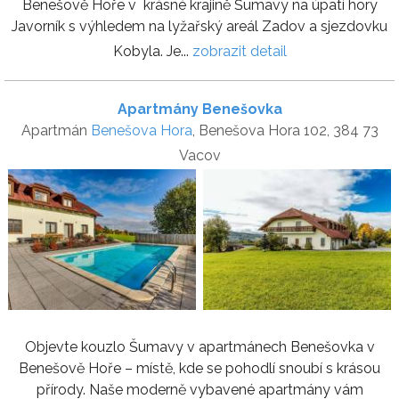
Benešově Hoře v krásné krajině Šumavy na úpatí hory
Javorník s výhledem na lyžařský areál Zadov a sjezdovku
Kobyla. Je...
zobrazit detail
Apartmány Benešovka
Apartmán
Benešova Hora
, Benešova Hora 102, 384 73
Vacov
Objevte kouzlo Šumavy v apartmánech Benešovka v
Benešově Hoře – místě, kde se pohodlí snoubí s krásou
přírody. Naše moderně vybavené apartmány vám