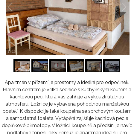
1
/
16
Apartmán v přízemí je prostorný a ideální pro odpočinek.
Hlavním centrem je velká sednice s kuchyňským koutem a
kachlovou pecí, která vás zahřeje a vykouzlí útulnou
atmosféru. Ložnice je vybavena pohodlnou manželskou
postelí. K dispozici je také koupelna se sprchovým koutem
a samostatná toaleta. Vytápění zajišťuje kachlová pec a
doplňkové přímotopy. V ložnici, koupelně a předsíni je navíc
podlahové topení, díky čemuž je apartmán ideální i pro