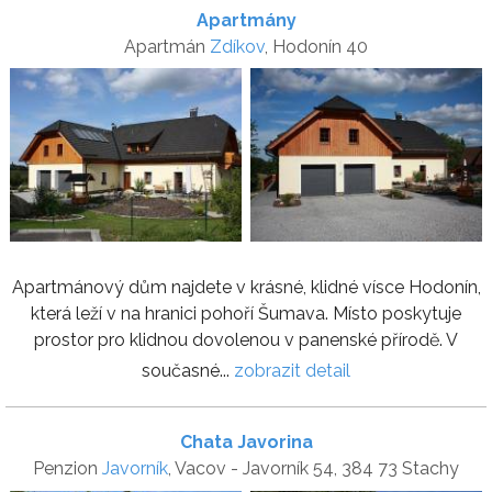
Apartmány
Apartmán
Zdíkov
, Hodonín 40
Apartmánový dům najdete v krásné, klidné vísce Hodonín,
která leží v na hranici pohoří Šumava. Místo poskytuje
prostor pro klidnou dovolenou v panenské přírodě. V
současné...
zobrazit detail
Chata Javorina
Penzion
Javorník
, Vacov - Javorník 54, 384 73 Stachy