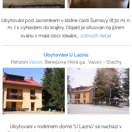
Ubytování pod Javorníkem v klidné části Šumavy (830 m. n.
m. ) s výhledem do krajiny. Objekt je situován na jižním
svahu v malé obci. Ideální...
zobrazit detail
Ubytování U Laznů
Penzion
Vacov
, Benešova Hora 94 , Vacov - Stachy
Ubytování v rodinném domě "U Laznů" se nachází v