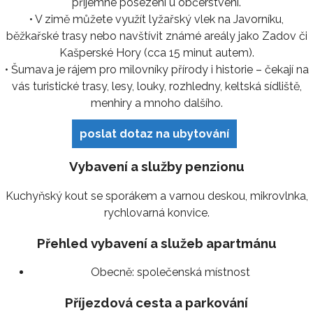
příjemné posezení u občerstvení.
• V zimě můžete využít lyžařský vlek na Javorníku,
běžkařské trasy nebo navštívit známé areály jako Zadov či
Kašperské Hory (cca 15 minut autem).
• Šumava je rájem pro milovníky přírody i historie – čekají na
vás turistické trasy, lesy, louky, rozhledny, keltská sídliště,
menhiry a mnoho dalšího.
poslat dotaz na ubytování
Vybavení a služby penzionu
Kuchyňský kout se sporákem a varnou deskou, mikrovlnka,
rychlovarná konvice.
Přehled vybavení a služeb apartmánu
Obecně:
společenská místnost
Příjezdová cesta a parkování