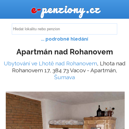
e-
penziony.cz
... podrobné hledání
Apartmán nad Rohanovem
Ubytování ve Lhotě nad Rohanovem
, Lhota nad
Rohanovem 17, 384 73 Vacov - Apartmán,
Šumava