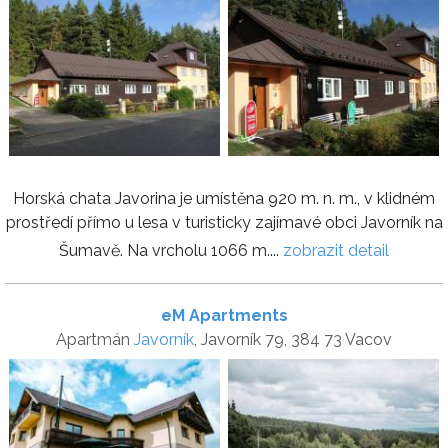
Horská chata Javorina je umístěna 920 m. n. m., v klidném
prostředí přímo u lesa v turisticky zajímavé obci Javorník na
Šumavě. Na vrcholu 1066 m....
zobrazit detail
eM Apartments
Apartmán
Javorník
, Javorník 79, 384 73 Vacov