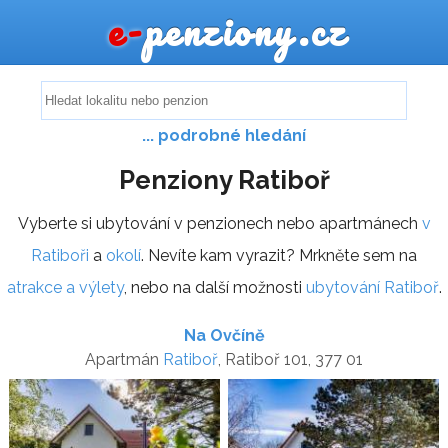
e-
penziony.cz
... podrobné hledání
Penziony Ratiboř
Vyberte si ubytování v penzionech nebo apartmánech
v
Ratiboři
a
okolí
. Nevíte kam vyrazit? Mrkněte sem na
atrakce a výlety
, nebo na další možnosti
ubytování Ratiboř
.
Na Ovčíně
Apartmán
Ratiboř
, Ratiboř 101, 377 01