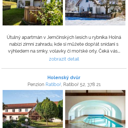
Útulný apartmán v Jemčinských lesích u rybníka Holná
nabízí zimní zahradu, kde si můžete dopřát snídani s
výhledem na srnky, volavky či mořské orly. Čeká vás...
zobrazit detail
Holenský dvůr
Penzion
Ratiboř
, Ratiboř 52, 378 21