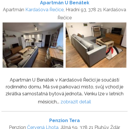
Apartmán U Benátek
Apartmán
Kardašova Řečice
, Hradní 93, 378 21 Kardašova
Řečice
Apartmán U Benátek v Kardašově Řečici je součástí
rodinného domu. Má své parkovací místo, svůj vchod je
zkrátka samostatná bytová jednota.. Venku lze v letních
měsících...
zobrazit detail
Penzion Tera
Penzion
Červená Lhota
, Jižná 59, 378 21 Pluhův Žďár