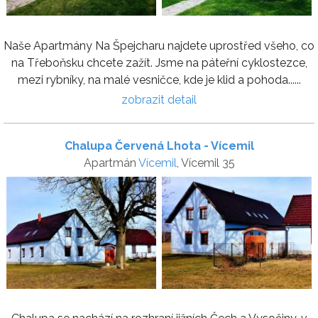
Naše Apartmány Na Špejcharu najdete uprostřed všeho, co
na Třeboňsku chcete zažít. Jsme na páteřní cyklostezce,
mezi rybníky, na malé vesničce, kde je klid a pohoda......
zobrazit detail
Chalupa Červená Lhota - Vícemil
Apartmán
Vícemil
, Vícemil 35