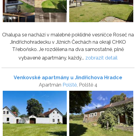
Chalupa se nachází v malebné poklidné vesničce Roseč na
Jindřichohradecku v Jižních Čechách na okraji CHKO
Třeboňsko. Je rozdělena na dva samostatné, plně
vybavené apartmány, každý...
zobrazit detail
Venkovské apartmány u Jindřichova Hradce
Apartmán
Polště
, Polště 4