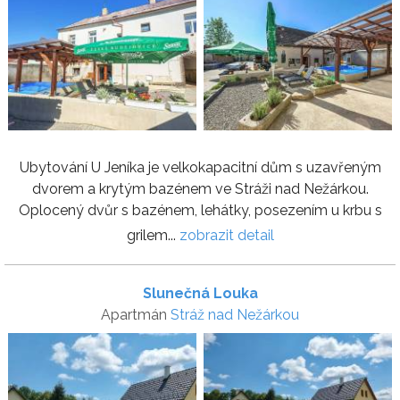
Ubytování U Jeníka je velkokapacitní dům s uzavřeným
dvorem a krytým bazénem ve Stráži nad Nežárkou.
Oplocený dvůr s bazénem, lehátky, posezením u krbu s
grilem...
zobrazit detail
Slunečná Louka
Apartmán
Stráž nad Nežárkou