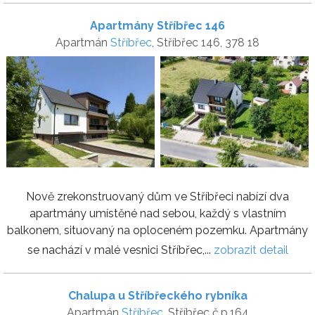
Apartmány Stříbřec 146
Apartmán
Stříbřec
, Stříbřec 146, 378 18
Nově zrekonstruovaný dům ve Stříbřeci nabízí dva
apartmány umístěné nad sebou, každý s vlastním
balkonem, situovaný na oploceném pozemku. Apartmány
se nachází v malé vesnici Stříbřec,...
zobrazit detail
Chalupa u Stříbřeckého rybníka
Apartmán
Stříbřec
, Stříbřec č.p.164