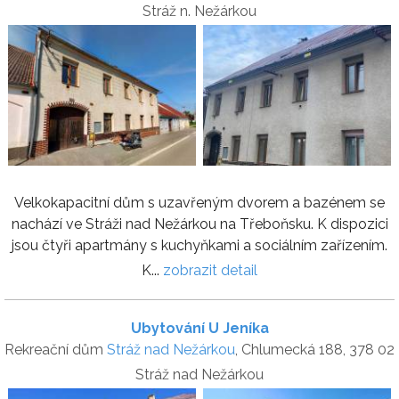
Stráž n. Nežárkou
Velkokapacitní dům s uzavřeným dvorem a bazénem se
nachází ve Stráži nad Nežárkou na Třeboňsku. K dispozici
jsou čtyři apartmány s kuchyňkami a sociálním zařízením.
K...
zobrazit detail
Ubytování U Jeníka
Rekreační dům
Stráž nad Nežárkou
, Chlumecká 188, 378 02
Stráž nad Nežárkou