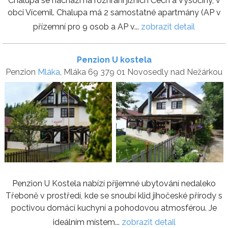
Chalupa se nachází na rozhraní jižních Čech a Vysočiny, v
obci Vícemil. Chalupa má 2 samostatné apartmány (AP v
přízemní pro 9 osob a AP v...
zobrazit detail
Penzion U kostela
Penzion
Mláka
, Mláka 69 379 01 Novosedly nad Nežárkou
Penzion U Kostela nabízí příjemné ubytování nedaleko
Třeboně v prostředí, kde se snoubí klid jihočeské přírody s
poctivou domácí kuchyní a pohodovou atmosférou. Je
ideálním místem...
zobrazit detail