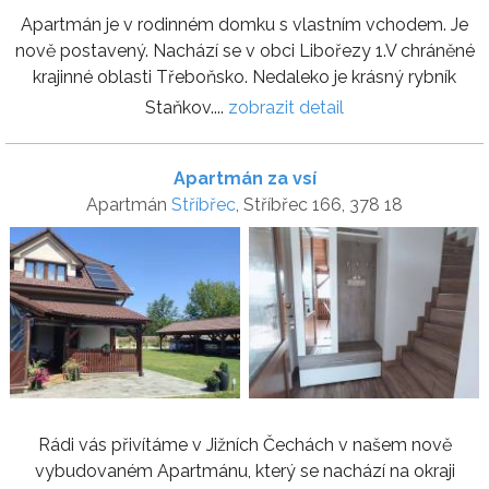
Apartmán je v rodinném domku s vlastním vchodem. Je
nově postavený. Nachází se v obci Libořezy 1.V chráněné
krajinné oblasti Třeboňsko. Nedaleko je krásný rybník
Staňkov....
zobrazit detail
Apartmán za vsí
Apartmán
Stříbřec
, Stříbřec 166, 378 18
Rádi vás přivítáme v Jižních Čechách v našem nově
vybudovaném Apartmánu, který se nachází na okraji