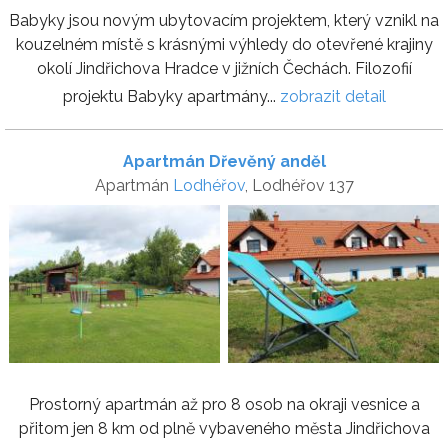
Babyky jsou novým ubytovacím projektem, který vznikl na
kouzelném místě s krásnými výhledy do otevřené krajiny
okolí Jindřichova Hradce v jižních Čechách. Filozofií
projektu Babyky apartmány...
zobrazit detail
Apartmán Dřevěný anděl
Apartmán
Lodhéřov
, Lodhéřov 137
Prostorný apartmán až pro 8 osob na okraji vesnice a
přitom jen 8 km od plně vybaveného města Jindřichova