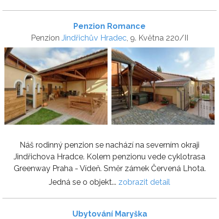
Penzion Romance
Penzion
Jindřichův Hradec
, 9. Května 220/II
Náš rodinný penzion se nachází na severním okraji
Jindřichova Hradce. Kolem penzionu vede cyklotrasa
Greenway Praha - Vídeň. Směr zámek Červená Lhota.
Jedná se o objekt...
zobrazit detail
Ubytování Maryška