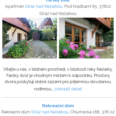
Farský dvůr
Apartmán
Stráž nad Nežárkou
, Pod hradbami 65, 37802
Stráž nad Nežárkou
Vítejte u nás, v klidném prostředí, v blízkosti řeky Nežárky.
Farský dvůr je vhodným místem k odpočinku. Prostory
dvora poskytují dobré zázemí pro příjemnou dovolenou,
rodinnou...
zobrazit detail
Rekreační dům
Rekreační dům
Stráž nad Nežárkou
, Chlumecká 188, 378 02