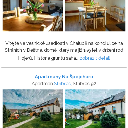
Vítejte ve vesnické usedlosti v Chalupě na konci ulice na
Stráních v Deštné, domě, který má již 159 let v držení rod
Hojerů. Historie gruntu sahá...
zobrazit detail
Apartmány Na Špejcharu
Apartmán
Stříbřec
, Stříbřec 92