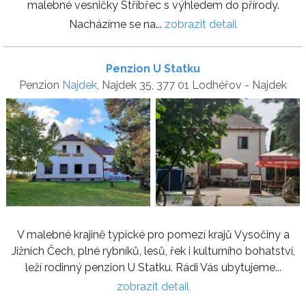
malebné vesničky Stříbřec s výhledem do přírody.
Nacházíme se na...
zobrazit detail
Penzion U Statku
Penzion
Najdek
, Najdek 35, 377 01 Lodhéřov - Najdek
V malebné krajině typické pro pomezí krajů Vysočiny a
Jižních Čech, plné rybníků, lesů, řek i kulturního bohatství,
leží rodinný penzion U Statku. Rádi Vás ubytujeme...
zobrazit detail