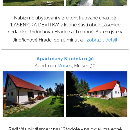
Nabízíme ubytování v zrekonstruované chalupě
"LÁSENICKÁ DEVÍTKA" v klidné části obce Lásenice
nedaleko Jindřichova Hradce a Třeboně. Autem jste v
Jindřichově Hradci do 10 minut a...
zobrazit detail
Apartmány Stodola n.30
Apartmán
Mníšek
, Mníšek 30
Rádi Vás přivítáme v naší Stodole - na okraji malebné