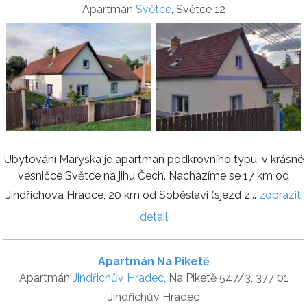
Apartmán
Světce
, Světce 12
Ubytování Maryška je apartmán podkrovního typu, v krásné
vesničce Světce na jihu Čech. Nacházíme se 17 km od
Jindřichova Hradce, 20 km od Soběslavi (sjezd z...
zobrazit
detail
Apartmán Na Piketě
Apartmán
Jindřichův Hradec
, Na Piketě 547/3, 377 01
Jindřichův Hradec