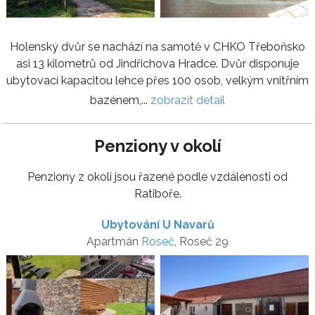
Holenský dvůr se nachází na samotě v CHKO Třeboňsko
asi 13 kilometrů od Jindřichova Hradce. Dvůr disponuje
ubytovací kapacitou lehce přes 100 osob, velkým vnitřním
bazénem,...
zobrazit detail
Penziony v okolí
Penziony z okolí jsou řazené podle vzdálenosti od
Ratiboře.
Ubytování U Navarů
Apartmán
Roseč
, Roseč 29