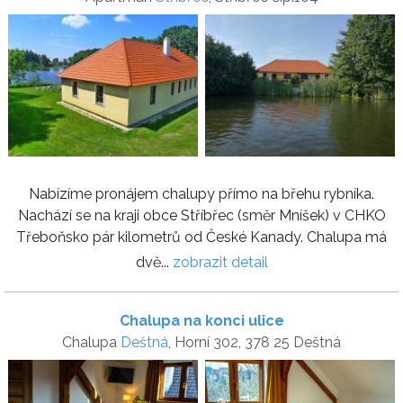
Nabízíme pronájem chalupy přímo na břehu rybníka.
Nachází se na kraji obce Stříbřec (směr Mníšek) v CHKO
Třeboňsko pár kilometrů od České Kanady. Chalupa má
dvě...
zobrazit detail
Chalupa na konci ulice
Chalupa
Deštná
, Horní 302, 378 25 Deštná