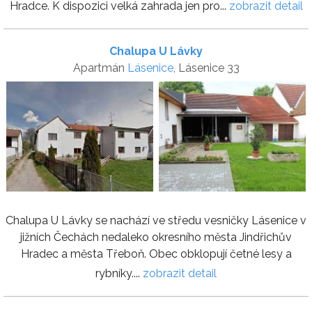
Hradce. K dispozici velká zahrada jen pro...
zobrazit detail
Chalupa U Lávky
Apartmán
Lásenice
, Lásenice 33
Chalupa U Lávky se nachází ve středu vesničky Lásenice v
jižních Čechách nedaleko okresního města Jindřichův
Hradec a města Třeboň. Obec obklopují četné lesy a
rybníky....
zobrazit detail