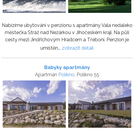
Nabízíme ubytování v penzionu s apartmány Vala nedaleko
městečka Stráž nad Nežárkou v Jihočeském kraji. Na půli
cesty mezi Jindřichovým Hradcem a Třeboní. Penzion je
umístěn...
zobrazit detail
Babyky apartmány
Apartmán
Políkno
, Políkno 55