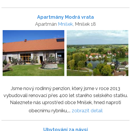
Apartmány Modrá vrata
Apartmán
Mníšek
, Mníšek 18
Jsme nový rodinný penzion, který jsme v roce 2013
vybudovali renovací přes 400 let starého selského statku.
Naleznete nás uprostřed obce Mníšek, hned naproti
obecnímu rybníku,...
zobrazit detail
Ubytování za návsí