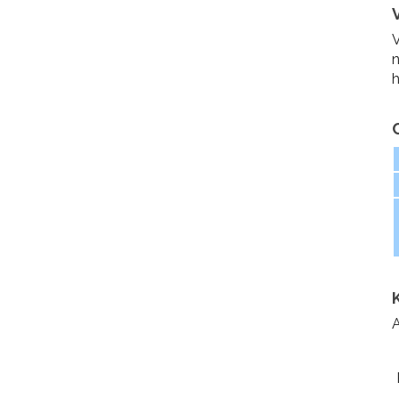
V
n
h
A