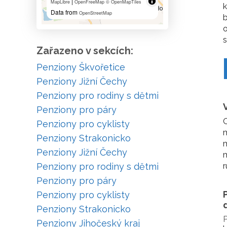
|
MapLibre
OpenFreeMap
© OpenMapTiles
k
Data from
OpenStreetMap
b
o
s
Zařazeno v sekcích:
Penziony Škvořetice
Penziony Jižní Čechy
Penziony pro rodiny s dětmi
Penziony pro páry
Penziony pro cyklisty
m
Penziony Strakonicko
m
Penziony Jižní Čechy
m
Penziony pro rodiny s dětmi
r
Penziony pro páry
Penziony pro cyklisty
Penziony Strakonicko
P
Penziony Jihočeský kraj