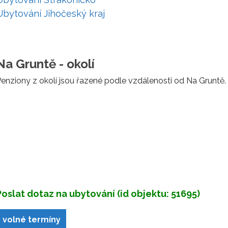
Ubytování Jihočeský kraj
Na Gruntě - okolí
enziony z okolí jsou řazené podle vzdálenosti od Na Gruntě.
Poslat dotaz na ubytování (id objektu: 51695)
volné termíny