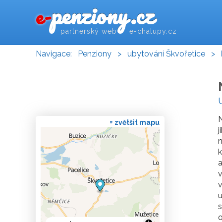
penziony.cz
e-
partnerský web e-chalupy.cz
Navigace:
Penziony
>
ubytování Škvořetice
>
N
+ zvětšit mapu
j
n
k
a
v
v
u
s
o