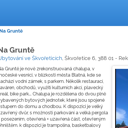
Na Gruntě
Na Gruntě
Ubytování ve Škvořeticích
, Škvořetice 6, 388 01 - R
a Gruntě je nově zrekonstruovaná chalupa, v
ihočeské vesnici, v blízkosti města Blatná, kde se
achází vodní zámek, s parkem. Několik restaurací,
aváren, obchodů, využití kulturních akcí, plavecký
reál, bike park... Chalupa je rozdělena do dvou plně
ybavených bytových jednotek, které jsou spojené
stupem do domu a chodbou. K dispozici je velký
zavřený dvůr, s možností parkování a velká pergola
 posezením, otevřená + uzavřená část, otevřeným
hništěm. k dispozici je trampolína, basketbalový