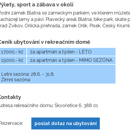
Výlety, sport a zábava v okolí
odní zámek Blatná se zámeckým parkem, ve kterém můžete z
acházejí lamy a pávi. Plavecký areál Blatná, bike park, skate 
rad Zvíkov, Orlická přehrada, zámek Orlík, Písek, Český Kruml
Ceník ubytování v rekreačním domě
17000,- kč
za apartmán a týden - LÉTO
15000,- kč
za apartmán a týden - MIMO SEZÓNA
Letní sezóna: 28.6. - 31.8.
Zimní sezóna:
Kontakty
dresa rekreačního domu: Škvořetice 6, 388 01
Rezervace:
poslat dotaz na ubytování