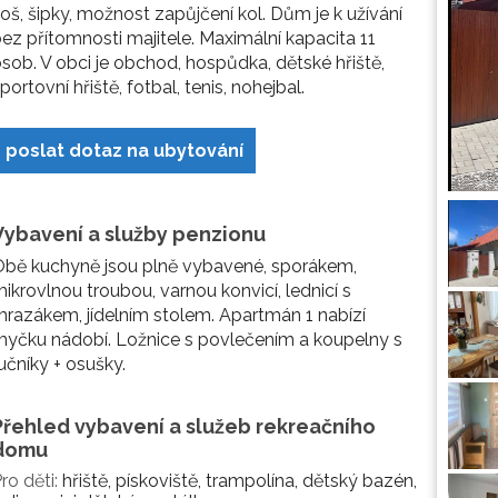
oš, šipky, možnost zapůjčení kol. Dům je k užívání
ez přítomnosti majitele. Maximální kapacita 11
sob. V obci je obchod, hospůdka, dětské hřiště,
portovní hřiště, fotbal, tenis, nohejbal.
poslat dotaz na ubytování
Vybavení a služby penzionu
Obě kuchyně jsou plně vybavené, sporákem,
ikrovlnou troubou, varnou konvicí, lednicí s
razákem, jídelním stolem. Apartmán 1 nabízí
yčku nádobí. Ložnice s povlečením a koupelny s
učníky + osušky.
Přehled vybavení a služeb rekreačního
domu
ro děti:
hřiště, pískoviště, trampolína, dětský bazén,