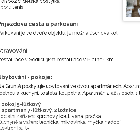
 dispozici dětská postýlka
port:
tenis
Příjezdová cesta a parkování
arkování je ve dvoře objektu, je možná úschova kol.
Stravování
estaurace v Sedlici 3km, restaurace v Blatné 6km.
Ubytování - pokoje:
a Gruntě poskytuje ubytování ve dvou apartmánech. Apartmán
ídelnou a kuchyní, toaleta, koupelna. Apartmán 2 až 5 osob, 1 
1 pokoj 5-lůžkový
1 apartmán 7-lůžkový, 2 ložnice
ociální zařízení:
sprchový kout, vana, pračka
uchyně a vaření:
lednička, mikrovlnka, myčka nádobí
lektronika:
tv