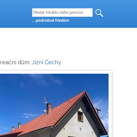
... podrobné hledání
ekreační dům,
Jižní Čechy