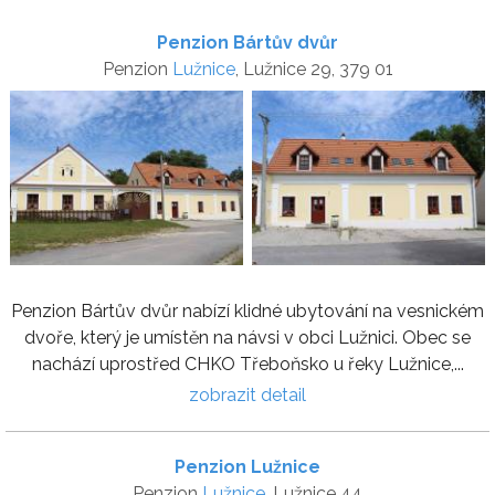
Penzion Bártův dvůr
Penzion
Lužnice
, Lužnice 29, 379 01
Penzion Bártův dvůr nabízí klidné ubytování na vesnickém
dvoře, který je umístěn na návsi v obci Lužnici. Obec se
nachází uprostřed CHKO Třeboňsko u řeky Lužnice,...
zobrazit detail
Penzion Lužnice
Penzion
Lužnice
, Lužnice 44