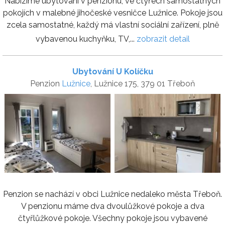
Nabízíme ubytování v penzionu, ve čtyřech samostatných
pokojích v malebné jihočeské vesničce Lužnice. Pokoje jsou
zcela samostatné, každý má vlastní sociální zařízení, plně
vybavenou kuchyňku, TV,...
zobrazit detail
Ubytování U Kolíčku
Penzion
Lužnice
, Lužnice 175, 379 01 Třeboň
Penzion se nachází v obci Lužnice nedaleko města Třeboň.
V penzionu máme dva dvoulůžkové pokoje a dva
čtyřlůžkové pokoje. Všechny pokoje jsou vybavené