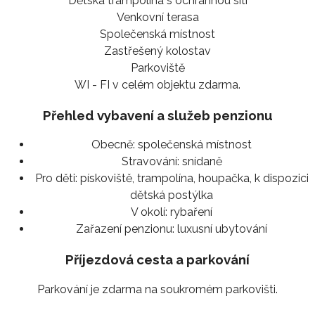
Dětská trampolína s ochrannou sítí
Venkovní terasa
Společenská místnost
Zastřešený kolostav
Parkoviště
WI - FI v celém objektu zdarma.
Přehled vybavení a služeb penzionu
Obecně:
společenská místnost
Stravování:
snídaně
Pro děti:
pískoviště, trampolína, houpačka, k dispozici
dětská postýlka
V okolí:
rybaření
Zařazení penzionu:
luxusní ubytování
Příjezdová cesta a parkování
Parkování je zdarma na soukromém parkovišti.