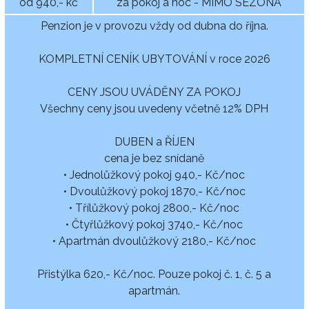
od 940,- kč
za pokoj a noc - MIMO SEZÓNA
Penzion je v provozu vždy od dubna do října.
KOMPLETNÍ CENÍK UBYTOVÁNÍ v roce 2026
CENY JSOU UVÁDĚNY ZA POKOJ
Všechny ceny jsou uvedeny včetně 12% DPH
DUBEN a ŘÍJEN
cena je bez snídaně
• Jednolůžkový pokoj 940,- Kč/noc
• Dvoulůžkový pokoj 1870,- Kč/noc
• Třílůžkový pokoj 2800,- Kč/noc
• Čtyřlůžkový pokoj 3740,- Kč/noc
• Apartmán dvoulůžkový 2180,- Kč/noc
Přistýlka 620,- Kč/noc. Pouze pokoj č. 1, č. 5 a
apartmán.