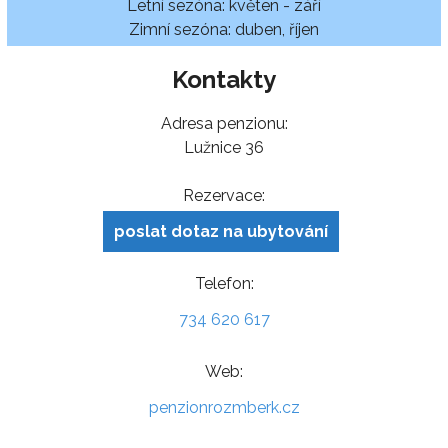
Letní sezóna: květen - září
Zimní sezóna: duben, říjen
Kontakty
Adresa penzionu:
Lužnice 36
Rezervace:
poslat dotaz na ubytování
Telefon:
734 620 617
Web:
penzionrozmberk.cz