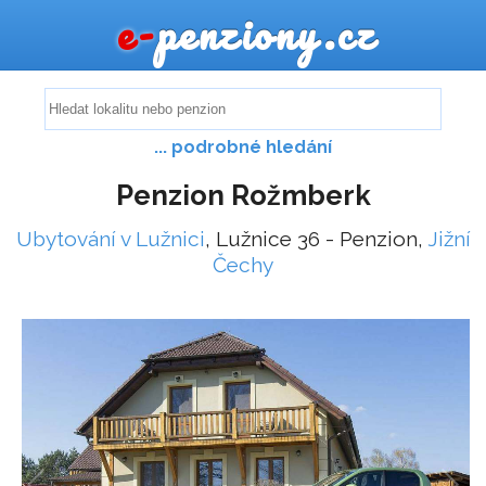
e-
penziony.cz
... podrobné hledání
Penzion Rožmberk
Ubytování v Lužnici
, Lužnice 36 - Penzion,
Jižní
Čechy