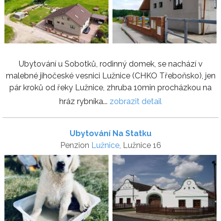
Ubytování u Sobotků, rodinný domek, se nachází v
malebné jihočeské vesnici Lužnice (CHKO Třeboňsko), jen
pár kroků od řeky Lužnice, zhruba 10min procházkou na
hráz rybníka...
zobrazit detail
Ubytování Na Statku
Penzion
Lužnice
, Lužnice 16