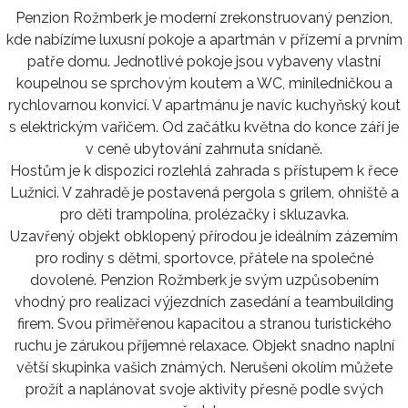
Penzion Rožmberk je moderní zrekonstruovaný penzion,
kde nabízíme luxusní pokoje a apartmán v přízemí a prvním
patře domu. Jednotlivé pokoje jsou vybaveny vlastní
koupelnou se sprchovým koutem a WC, miniledničkou a
rychlovarnou konvicí. V apartmánu je navíc kuchyňský kout
s elektrickým vařičem. Od začátku května do konce září je
v ceně ubytování zahrnuta snídaně.
Hostům je k dispozici rozlehlá zahrada s přístupem k řece
Lužnici. V zahradě je postavená pergola s grilem, ohniště a
pro děti trampolína, prolézačky i skluzavka.
Uzavřený objekt obklopený přírodou je ideálním zázemím
pro rodiny s dětmi, sportovce, přátele na společné
dovolené. Penzion Rožmberk je svým uzpůsobením
vhodný pro realizaci výjezdních zasedání a teambuilding
firem. Svou přiměřenou kapacitou a stranou turistického
ruchu je zárukou příjemné relaxace. Objekt snadno naplní
větší skupinka vašich známých. Nerušeni okolím můžete
prožít a naplánovat svoje aktivity přesně podle svých