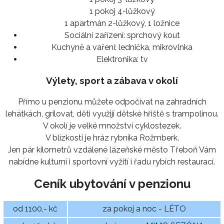
1 pokoj 4-lůžkový
1 apartmán 2-lůžkový, 1 ložnice
Sociální zařízení:
sprchový kout
Kuchyně a vaření:
lednička, mikrovlnka
Elektronika:
tv
Výlety, sport a zábava v okolí
Přímo u penzionu můžete odpočívat na zahradních
lehátkách, grilovat, děti využijí dětské hřiště s trampolínou.
V okolí je velké množství cyklostezek.
V blízkosti je hráz rybníka Rožmberk.
Jen pár kilometrů vzdálené lázeňské město Třeboň Vám
nabídne kulturní i sportovní vyžití i řadu rybích restaurací.
Ceník ubytování v penzionu
od 1100,- kč
za pokoj a noc - LÉTO