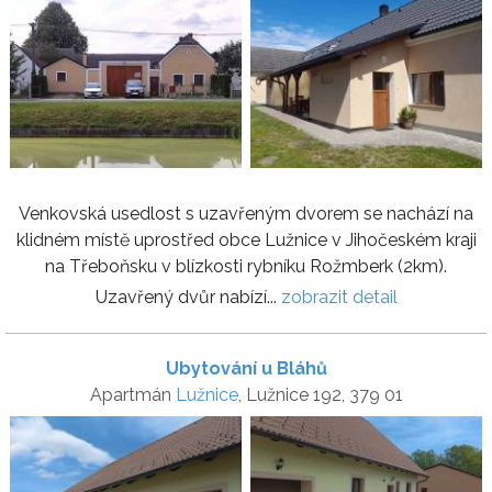
Venkovská usedlost s uzavřeným dvorem se nachází na
klidném místě uprostřed obce Lužnice v Jihočeském kraji
na Třeboňsku v blízkosti rybníku Rožmberk (2km).
Uzavřený dvůr nabízí...
zobrazit detail
Ubytování u Bláhů
Apartmán
Lužnice
, Lužnice 192, 379 01