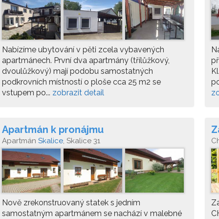
Nabízíme ubytování v pěti zcela vybavených
Na
apartmánech. První dva apartmány (třílůžkový,
př
dvoulůžkový) mají podobu samostatných
Kl
podkrovních místností o ploše cca 25 m2 se
po
vstupem po...
zobrazit detail
zo
Apartmán k pronájmu
Z
Apartmán
Skalice
, Skalice 31
C
Nově zrekonstruovaný statek s jedním
Za
samostatným apartmánem se nachází v malebné
C