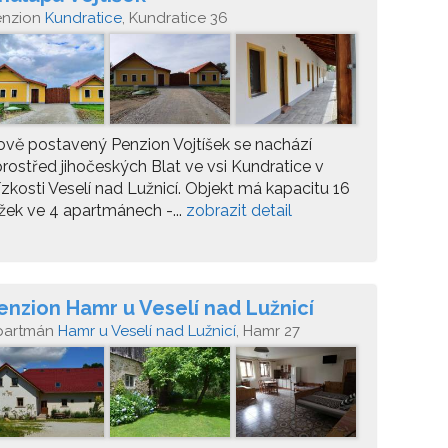
enzion
Kundratice
, Kundratice 36
vě postavený Penzion Vojtíšek se nachází
rostřed jihočeských Blat ve vsi Kundratice v
ízkosti Veselí nad Lužnicí. Objekt má kapacitu 16
žek ve 4 apartmánech -...
zobrazit detail
enzion Hamr u Veselí nad Lužnicí
partmán
Hamr u Veselí nad Lužnicí
, Hamr 27