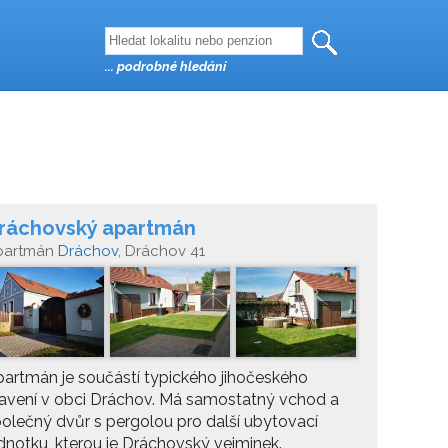
... podrobné hledání
ráchovský apartmán
partmán
Dráchov
, Dráchov 41
artmán je součástí typického jihočeského
avení v obci Dráchov. Má samostatný vchod a
olečný dvůr s pergolou pro další ubytovací
dnotku, kterou je Dráchovský vejminek.