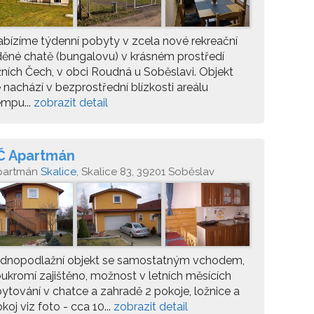
bízíme týdenní pobyty v zcela nové rekreační
ěné chatě (bungalovu) v krásném prostředí
žních Čech, v obci Roudná u Soběslavi. Objekt
 nachází v bezprostřední blízkosti areálu
mpu...
zobrazit detail
Č Apartmán
partmán
Skalice
, Skalice 83, 39201 Soběslav
ednopodlažní objekt se samostatným vchodem,
ukromí zajištěno, možnost v letních měsících
ytování v chatce a zahradě 2 pokoje, ložnice a
koj viz foto - cca 10...
zobrazit detail