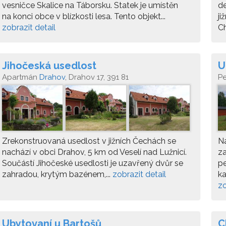
vesničce Skalice na Táborsku. Statek je umístěn
de
na konci obce v blízkosti lesa. Tento objekt...
ji
zobrazit detail
Ch
Jihočeská usedlost
U
Apartmán
Drahov
, Drahov 17, 391 81
P
So
Zrekonstruovaná usedlost v jižních Čechách se
Na
nachází v obci Drahov, 5 km od Veselí nad Lužnicí.
za
Součástí Jihočeské usedlosti je uzavřený dvůr se
pe
zahradou, krytým bazénem,...
zobrazit detail
ka
zo
Ubytovaní u Bartošů
C