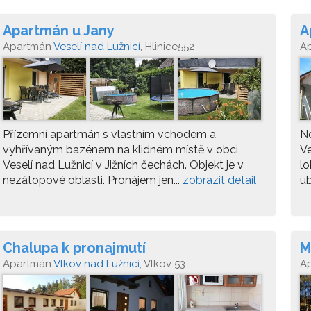
Apartmán u Jany
A
Apartmán
Veselí nad Lužnicí
, Hlinice552
A
Přízemní apartmán s vlastním vchodem a
N
vyhřívaným bazénem na klidném místě v obci
Ve
Veselí nad Lužnicí v Jižních čechách. Objekt je v
lo
nezátopové oblasti. Pronájem jen...
zobrazit detail
ub
Chalupa k pronajmutí
M
Apartmán
Vlkov nad Lužnicí
, Vlkov 53
A