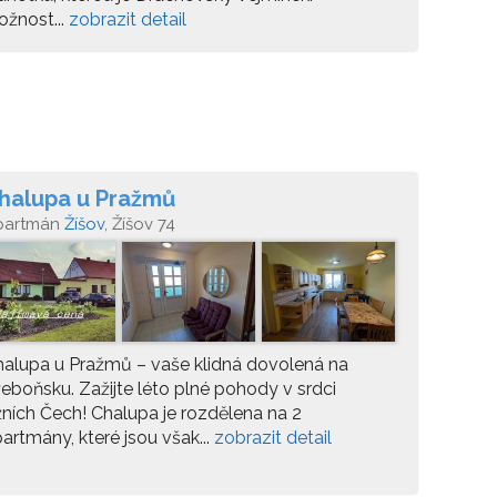
žnost...
zobrazit detail
halupa u Pražmů
partmán
Žíšov
, Žíšov 74
alupa u Pražmů – vaše klidná dovolená na
eboňsku. Zažijte léto plné pohody v srdci
žních Čech! Chalupa je rozdělena na 2
artmány, které jsou však...
zobrazit detail