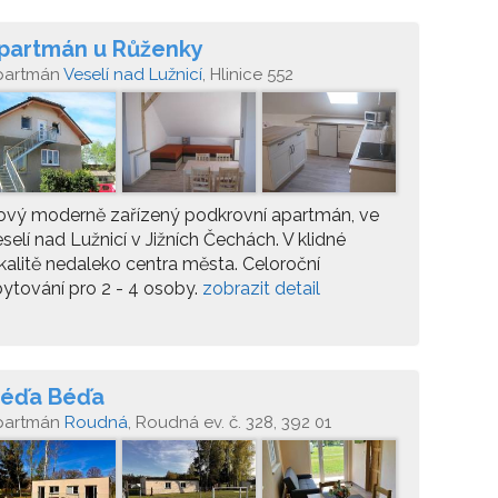
partmán u Růženky
partmán
Veselí nad Lužnicí
, Hlinice 552
ový moderně zařízený podkrovní apartmán, ve
selí nad Lužnicí v Jižních Čechách. V klidné
kalitě nedaleko centra města. Celoroční
ytování pro 2 - 4 osoby.
zobrazit detail
éďa Béďa
partmán
Roudná
, Roudná ev. č. 328, 392 01