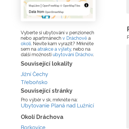
|
MapLibre
OpenFreeMap
© OpenMapTiles
Data from
OpenStreetMap
Vyberte si ubytování v penzionech
P
nebo apartmánech
v Dráchově
a
okolí
. Nevíte kam vyrazit? Mrkněte
sem na
atrakce a výlety
, nebo na
další možnosti
ubytování Dráchov
.
Související lokality
Jižní Čechy
Třeboňsko
Související stránky
Pro výběr v sk, mrkněte na:
Ubytovanie Planá nad Lužnicí
Okolí Dráchova
Borkovice