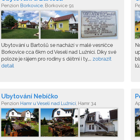
Penzion
Borkovice
, Borkovice 91
P
Ubytování u Bartošů se nachází v malé vesničce
No
Borkovice cca 6km od Veselí nad Lužnicí. Díky své
up
poloze je rájem pro rodiny s dětmi i ty,...
zobrazit
bl
detail
lů
Ubytování Nebíčko
P
Penzion
Hamr u Veselí nad Lužnicí
, Hamr 34
A