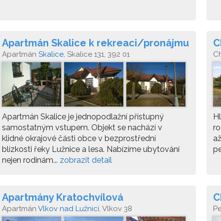
Apartmán Skalice k rekreaci/pronájmu
C
Apartmán
Skalice
, Skalice 131, 392 01
C
Apartmán Skalice je jednopodlažní přístupný
Hl
samostatným vstupem. Objekt se nachází v
ro
klidné okrajové části obce v bezprostřední
až
blízkosti řeky Lužnice a lesa. Nabízíme ubytování
pe
nejen rodinám...
zobrazit detail
Apartmány Kratochvílová
C
Apartmán
Vlkov nad Lužnicí
, Vlkov 38
P