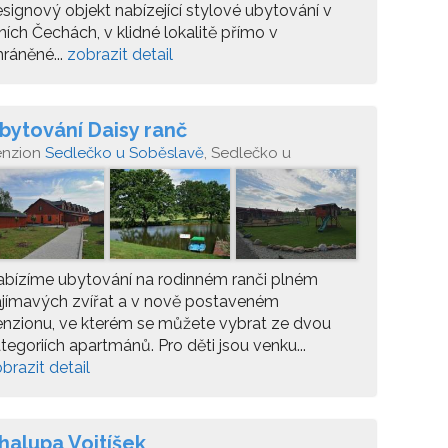
signový objekt nabízející stylové ubytování v
žních Čechách, v klidné lokalitě přímo v
ráněné...
zobrazit detail
bytování Daisy ranč
enzion
Sedlečko u Soběslavě
, Sedlečko u
běslavě 55
bízíme ubytování na rodinném ranči plném
jímavých zvířat a v nově postaveném
nzionu, ve kterém se můžete vybrat ze dvou
tegoriích apartmánů. Pro děti jsou venku...
brazit detail
halupa Vojtíšek