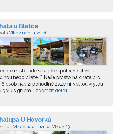
hata u Blatce
hata
Vlkov nad Lužnicí
edáte místo, kde si užijete společné chvíle s
dinou nebo přáteli? Naše prostorná chata pro
 6 osob nabízí pohodlné zázemí, velkou krytou
rgolu s grilem,...
zobrazit detail
halupa U Hovorků
enzion
Vlkov nad Lužnicí
, Vlkov 23