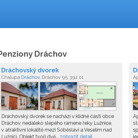
Penziony Dráchov
Dráchovský dvorek
D
Chalupa
Dráchov
, Dráchov 95, 392 01
A
Dráchovský dvorek se nachází v klidné části obce
Ap
Dráchov, nedaleko slepého ramene řeky Lužnice,
st
v atraktivní lokalitě mezi Soběslaví a Veselím nad
sp
Lužnicí. Objekt tvoří dvě...
zobrazit detail
je