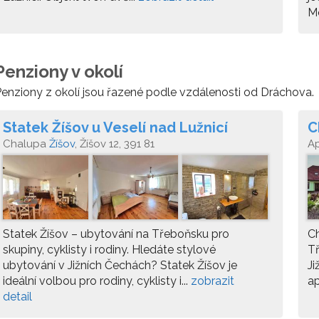
Mo
Penziony v okolí
enziony z okolí jsou řazené podle vzdálenosti od Dráchova.
Statek Žíšov u Veselí nad Lužnicí
C
Chalupa
Žíšov
, Žíšov 12, 391 81
A
Statek Žíšov – ubytování na Třeboňsku pro
Ch
skupiny, cyklisty i rodiny. Hledáte stylové
Tř
ubytování v Jižních Čechách? Statek Žíšov je
Ji
ideální volbou pro rodiny, cyklisty i...
zobrazit
ap
detail