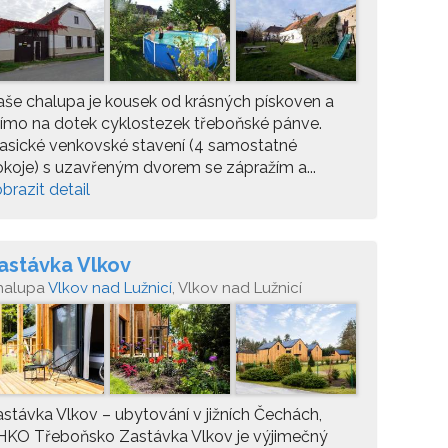
še chalupa je kousek od krásných pískoven a
ímo na dotek cyklostezek třeboňské pánve.
asické venkovské stavení (4 samostatné
koje) s uzavřeným dvorem se zápražím a...
brazit detail
astávka Vlkov
halupa
Vlkov nad Lužnicí
, Vlkov nad Lužnicí
stávka Vlkov – ubytování v jižních Čechách,
HKO Třeboňsko Zastávka Vlkov je výjimečný