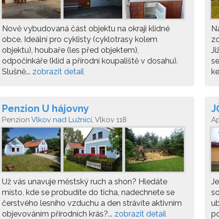
Nově vybudovaná část objektu na okraji klidné
Na
obce. Ideální pro cyklisty (cyklotrasy kolem
zd
objektu), houbaře (les před objektem),
Ji
odpočinkáře (klid a přírodní koupaliště v dosahu).
se
Slušně...
zobrazit detail
ke
Penzion U hájovny
J
Penzion
Vlkov nad Lužnicí
, Vlkov 118
A
Už vás unavuje městský ruch a shon? Hledáte
J
místo, kde se probudíte do ticha, nadechnete se
so
čerstvého lesního vzduchu a den strávíte aktivním
ub
objevováním přírodních krás?...
zobrazit detail
po