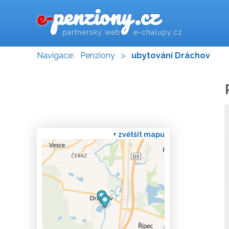
penziony.cz
e-
partnerský web e-chalupy.cz
Navigace:
Penziony
>
ubytování Dráchov
+ zvětšit mapu