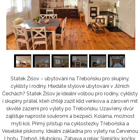
1
/
16
Statek Žíšov – ubytování na Třeboňsku pro skupiny,
cyklisty i rodiny. Hledáte stylové ubytování v Jižních
Čechách? Statek Žíšov je ideální volbou pro rodiny, cyklisty
i skupiny přátel, kteří chtějí zažít klid venkova a zároveň mít
skvělé zázemí pro výlety po Třeboňsku. Uzavřený dvůr
zajišťuje naprosté soukromí a bezpečí. Kolárna, možnost
mytí kol. Přímý přístup na cyklostezky Třeboňska a
Veselské pískovny. Ideální základna pro výlety na Červenou
Lhotu, Třeboň, Hlubokou. Zábava a relax: Slepičky, kočky,