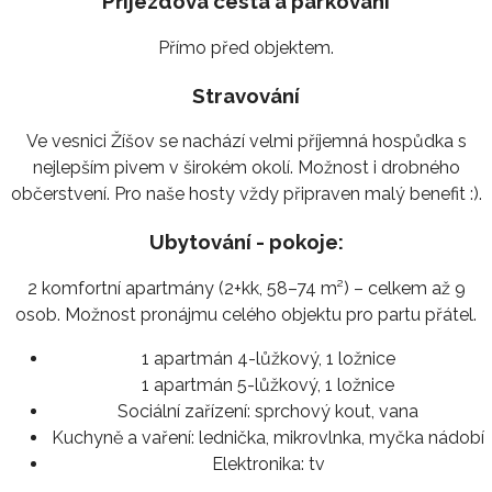
Příjezdová cesta a parkování
Přímo před objektem.
Stravování
Ve vesnici Žíšov se nachází velmi příjemná hospůdka s
nejlepším pivem v širokém okolí. Možnost i drobného
občerstvení. Pro naše hosty vždy připraven malý benefit :).
Ubytování - pokoje:
2 komfortní apartmány (2+kk, 58–74 m²) – celkem až 9
osob. Možnost pronájmu celého objektu pro partu přátel.
1 apartmán 4-lůžkový, 1 ložnice
1 apartmán 5-lůžkový, 1 ložnice
Sociální zařízení:
sprchový kout, vana
Kuchyně a vaření:
lednička, mikrovlnka, myčka nádobí
Elektronika:
tv