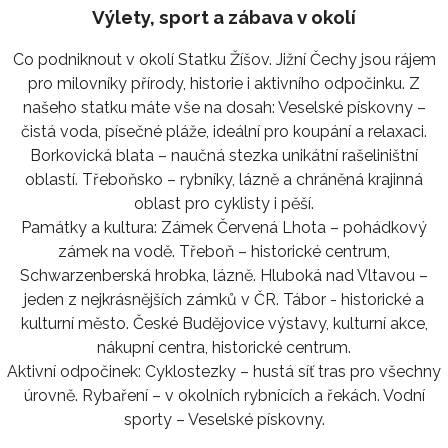
Výlety, sport a zábava v okolí
Co podniknout v okolí Statku Žíšov. Jižní Čechy jsou rájem
pro milovníky přírody, historie i aktivního odpočinku. Z
našeho statku máte vše na dosah: Veselské pískovny –
čistá voda, písečné pláže, ideální pro koupání a relaxaci.
Borkovická blata – naučná stezka unikátní rašeliništní
oblastí. Třeboňsko – rybníky, lázně a chráněná krajinná
oblast pro cyklisty i pěší.
Památky a kultura: Zámek Červená Lhota – pohádkový
zámek na vodě. Třeboň – historické centrum,
Schwarzenberská hrobka, lázně. Hluboká nad Vltavou –
jeden z nejkrásnějších zámků v ČR. Tábor - historické a
kulturní město. České Budějovice výstavy, kulturní akce,
nákupní centra, historické centrum.
Aktivní odpočinek: Cyklostezky – hustá síť tras pro všechny
úrovně. Rybaření – v okolních rybnících a řekách. Vodní
sporty – Veselské pískovny.