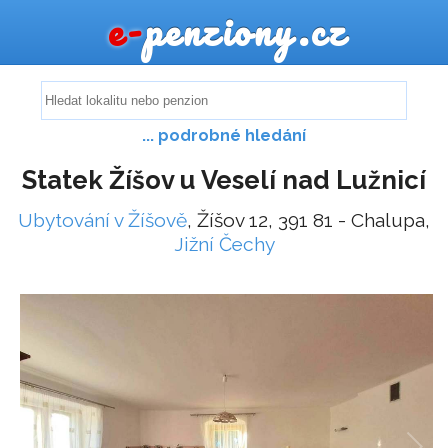
e-
penziony.cz
... podrobné hledání
Statek Žíšov u Veselí nad Lužnicí
Ubytování v Žíšově
, Žíšov 12, 391 81 - Chalupa,
Jižní Čechy