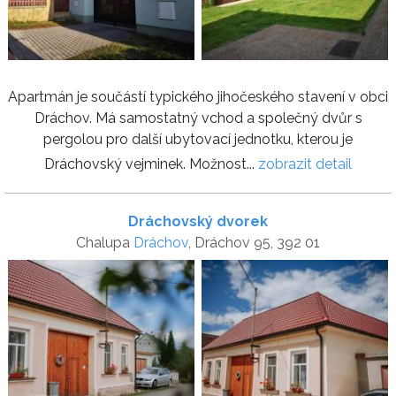
Apartmán je součástí typického jihočeského stavení v obci
Dráchov. Má samostatný vchod a společný dvůr s
pergolou pro další ubytovací jednotku, kterou je
Dráchovský vejminek. Možnost...
zobrazit detail
Dráchovský dvorek
Chalupa
Dráchov
, Dráchov 95, 392 01