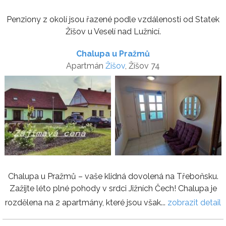
Penziony z okolí jsou řazené podle vzdálenosti od Statek
Žíšov u Veselí nad Lužnicí.
Chalupa u Pražmů
Apartmán
Žíšov
, Žíšov 74
Chalupa u Pražmů – vaše klidná dovolená na Třeboňsku.
Zažijte léto plné pohody v srdci Jižních Čech! Chalupa je
rozdělena na 2 apartmány, které jsou však...
zobrazit detail