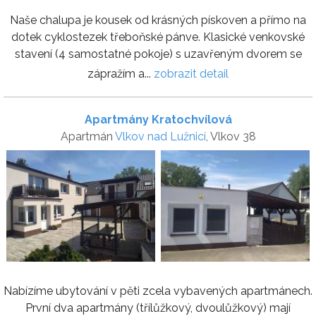
Naše chalupa je kousek od krásných pískoven a přímo na
dotek cyklostezek třeboňské pánve. Klasické venkovské
stavení (4 samostatné pokoje) s uzavřeným dvorem se
zápražím a...
zobrazit detail
Apartmány Kratochvílová
Apartmán
Vlkov nad Lužnicí
, Vlkov 38
Nabízíme ubytování v pěti zcela vybavených apartmánech.
První dva apartmány (třílůžkový, dvoulůžkový) mají