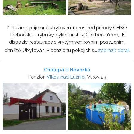
Nabízíme příjemné ubytování uprostřed přírody CHKO
Třeboňsko - rybníky, cykloturistika (Třeboň 10 km). K
dispozici restaurace s krytým venkovním posezením,
ohniště. Ubytování v penzionu pokojích s...
zobrazit detail
Chalupa U Hovorků
Penzion
Vlkov nad Lužnicí
, Vlkov 23