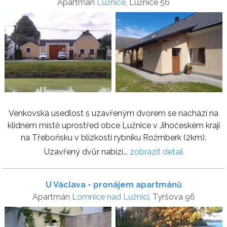
Apartmán
Lužnice
, Lužnice 56
Venkovská usedlost s uzavřeným dvorem se nachází na
klidném místě uprostřed obce Lužnice v Jihočeském kraji
na Třeboňsku v blízkosti rybníku Rožmberk (2km).
Uzavřený dvůr nabízí...
zobrazit detail
U Václava - pronájem apartmánů
Apartmán
Lomnice nad Lužnicí
, Tyršova 96