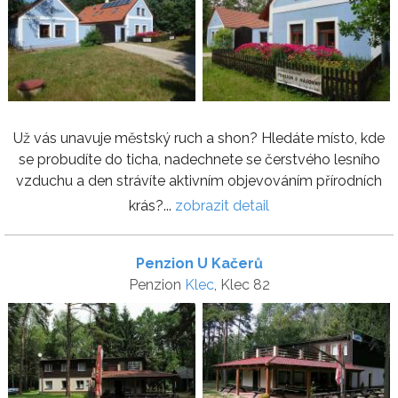
Už vás unavuje městský ruch a shon? Hledáte místo, kde
se probudíte do ticha, nadechnete se čerstvého lesního
vzduchu a den strávíte aktivním objevováním přírodních
krás?...
zobrazit detail
Penzion U Kačerů
Penzion
Klec
, Klec 82