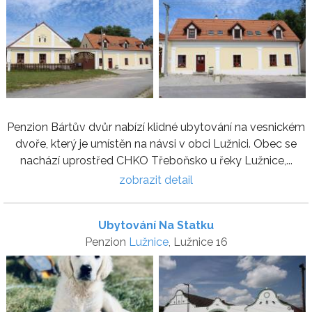
Penzion Bártův dvůr nabízí klidné ubytování na vesnickém
dvoře, který je umístěn na návsi v obci Lužnici. Obec se
nachází uprostřed CHKO Třeboňsko u řeky Lužnice,...
zobrazit detail
Ubytování Na Statku
Penzion
Lužnice
, Lužnice 16