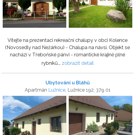
Vítejte na prezentaci rekreační chalupy v obci Kolence
(Novosedly nad Nežárkou) - Chalupa na návsi. Objekt se
nachází v Třeboňské pánvi - romantické krajině plné
rybníků...
zobrazit detail
Ubytování u Bláhů
Apartmán
Lužnice
, Lužnice 192, 379 01