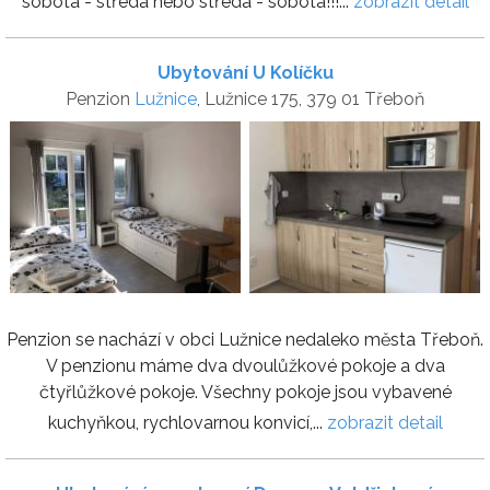
sobota - středa nebo středa - sobota!!!...
zobrazit detail
Ubytování U Kolíčku
Penzion
Lužnice
, Lužnice 175, 379 01 Třeboň
Penzion se nachází v obci Lužnice nedaleko města Třeboň.
V penzionu máme dva dvoulůžkové pokoje a dva
čtyřlůžkové pokoje. Všechny pokoje jsou vybavené
kuchyňkou, rychlovarnou konvicí,...
zobrazit detail