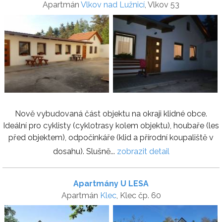
Apartmán
Vlkov nad Lužnicí
, Vlkov 53
Nově vybudovaná část objektu na okraji klidné obce.
Ideální pro cyklisty (cyklotrasy kolem objektu), houbaře (les
před objektem), odpočinkáře (klid a přírodní koupaliště v
dosahu). Slušně...
zobrazit detail
Apartmány U LESA
Apartmán
Klec
, Klec čp. 60