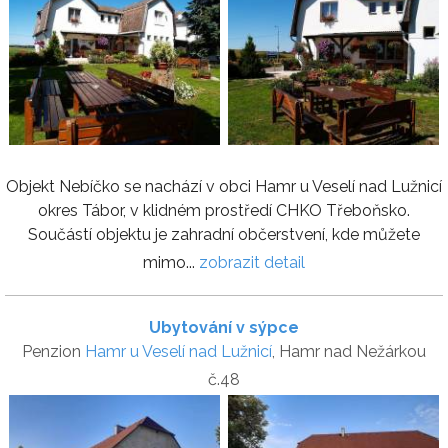
Objekt Nebíčko se nachází v obci Hamr u Veselí nad Lužnicí
okres Tábor, v klidném prostředí CHKO Třeboňsko.
Součástí objektu je zahradní občerstvení, kde můžete
mimo...
zobrazit detail
Ubytování v sýpce
Penzion
Hamr u Veselí nad Lužnicí
, Hamr nad Nežárkou
č.48