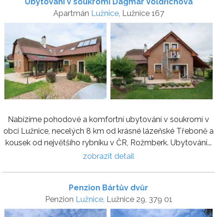
Ubytování v soukromí Dagmar Voldřichová
Apartmán
Lužnice
, Lužnice 167
Nabízíme pohodové a komfortní ubytování v soukromí v
obci Lužnice, necelých 8 km od krásné lázeňské Třeboně a
kousek od největšího rybníku v ČR, Rožmberk. Ubytování...
zobrazit detail
Penzion Bártův dvůr
Penzion
Lužnice
, Lužnice 29, 379 01