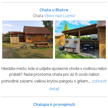
Chata u Blatce
Chata
Vlkov nad Lužnicí
Hledáte místo, kde si užijete společné chvíle s rodinou nebo
přáteli? Naše prostorná chata pro až 6 osob nabízí
pohodlné zázemí, velkou krytou pergolu s grilem,...
zobrazit
detail
Chalupa k pronajmutí