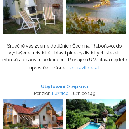
Srdečně vás zveme do Jižních Čech na Třeboňsko, do
vyhlášené turistické oblasti plné cyklistických stezek,
rybníků a pískoven ke koupání. Pronájem U Václava najdete
uprostřed krásné...
zobrazit detail
Ubytování Otepkovi
Penzion
Lužnice
, Lužnice 149