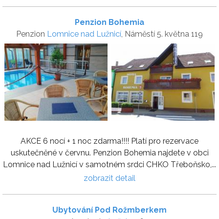
Penzion Bohemia
Penzion
Lomnice nad Lužnicí
, Náměstí 5. května 119
AKCE 6 nocí + 1 noc zdarma!!!! Platí pro rezervace
uskutečněné v červnu. Penzion Bohemia najdete v obci
Lomnice nad Lužnicí v samotném srdci CHKO Třeboňsko,...
zobrazit detail
Ubytování Pod Rožmberkem