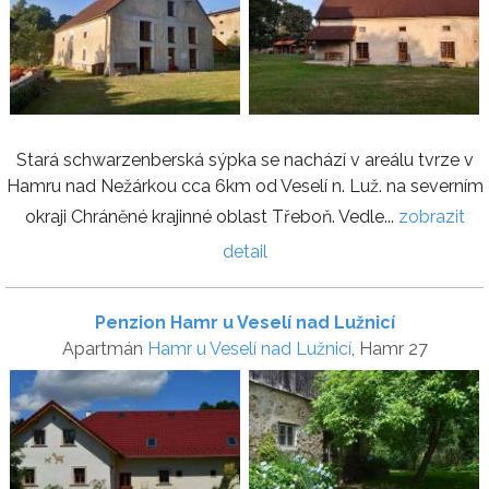
Stará schwarzenberská sýpka se nachází v areálu tvrze v
Hamru nad Nežárkou cca 6km od Veselí n. Luž. na severním
okraji Chráněné krajinné oblast Třeboň. Vedle...
zobrazit
detail
Penzion Hamr u Veselí nad Lužnicí
Apartmán
Hamr u Veselí nad Lužnicí
, Hamr 27