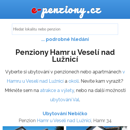
e-
penziony.cz
... podrobné hledání
Penziony Hamr u Veselí nad
Lužnicí
Vyberte si ubytování v penzionech nebo apartmánech
v
Hamru u Veselí nad Lužnicí
a
okolí
. Nevíte kam vyrazit?
Mrkněte sem na
atrakce a výlety
, nebo na další možnosti
ubytování Val
.
Ubytování Nebíčko
Penzion
Hamr u Veselí nad Lužnicí
, Hamr 34