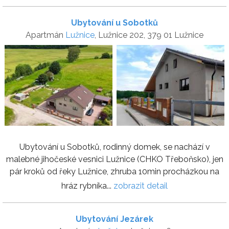
Ubytování u Sobotků
Apartmán
Lužnice
, Lužnice 202, 379 01 Lužnice
Ubytování u Sobotků, rodinný domek, se nachází v
malebné jihočeské vesnici Lužnice (CHKO Třeboňsko), jen
pár kroků od řeky Lužnice, zhruba 10min procházkou na
hráz rybníka...
zobrazit detail
Ubytování Jezárek