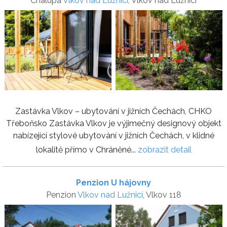
Chalupa
Vlkov nad Lužnicí
, Vlkov nad Lužnicí
Zastávka Vlkov – ubytování v jižních Čechách, CHKO
Třeboňsko Zastávka Vlkov je výjimečný designový objekt
nabízející stylové ubytování v jižních Čechách, v klidné
lokalitě přímo v Chráněné...
zobrazit detail
Penzion U hájovny
Penzion
Vlkov nad Lužnicí
, Vlkov 118