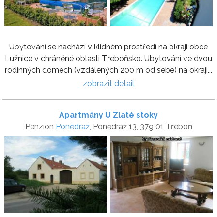
Ubytování se nachází v klidném prostředí na okraji obce
Lužnice v chráněné oblasti Třeboňsko. Ubytování ve dvou
rodinných domech (vzdálených 200 m od sebe) na okraji...
zobrazit detail
Apartmány U Zlaté stoky
Penzion
Ponědraž
, Ponědraž 13, 379 01 Třeboň