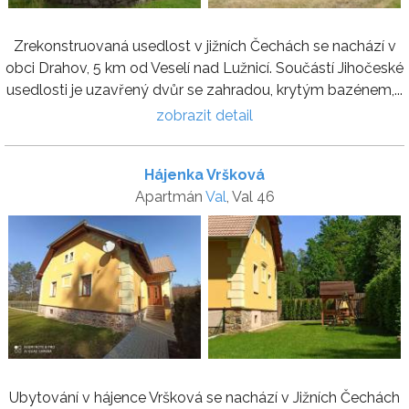
Zrekonstruovaná usedlost v jižních Čechách se nachází v
obci Drahov, 5 km od Veselí nad Lužnicí. Součástí Jihočeské
usedlosti je uzavřený dvůr se zahradou, krytým bazénem,...
zobrazit detail
Hájenka Vršková
Apartmán
Val
, Val 46
Ubytování v hájence Vršková se nachází v Jižních Čechách