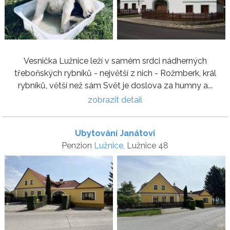
Vesnička Lužnice leží v samém srdci nádherných
třeboňských rybníků - největší z nich - Rožmberk, král
rybníků, větší než sám Svět je doslova za humny a...
zobrazit detail
Ubytování Janátovi
Penzion
Lužnice
, Lužnice 48