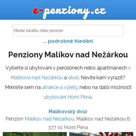
e-
penziony.cz
... podrobné hledání
Penziony Malíkov nad Nežárkou
Vyberte si ubytování v penzionech nebo apartmánech
v
Malíkově nad Nežárkou
a
okolí
. Nevíte kam vyrazit?
Mrkněte sem na
atrakce a výlety
, nebo na další možnosti
ubytování Horní Pěna
.
Malíkovský dvůr
Penzion
Malíkov nad Nežárkou
, Malíkov nad Nežárkou 6,
377 01 Horní Pěna