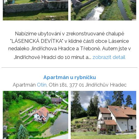
Nabízíme ubytování v zrekonstruované chalupě
"LÁSENICKÁ DEVÍTKA" v klidné části obce Lásenice
nedaleko Jindřichova Hradce a Třeboně. Autem jste v
Jindřichově Hradci do 10 minut a...
zobrazit detail
Apartmán u rybníčku
Apartmán
Otín
, Otín 181, 377 01 Jindřichův Hradec