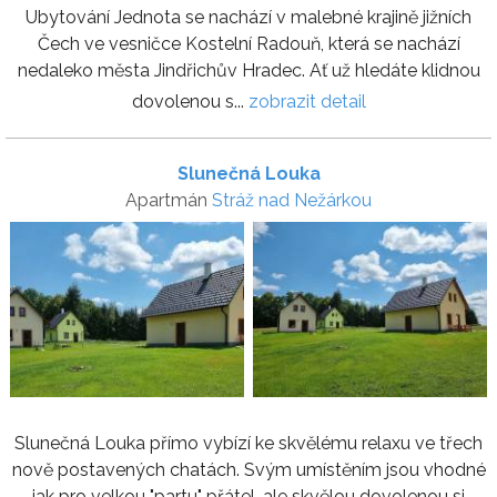
Ubytování Jednota se nachází v malebné krajině jižních
Čech ve vesničce Kostelní Radouň, která se nachází
nedaleko města Jindřichův Hradec. Ať už hledáte klidnou
dovolenou s...
zobrazit detail
Slunečná Louka
Apartmán
Stráž nad Nežárkou
Slunečná Louka přímo vybízí ke skvělému relaxu ve třech
nově postavených chatách. Svým umístěním jsou vhodné
jak pro velkou "partu" přátel, ale skvělou dovolenou si