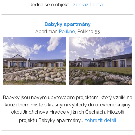
Jedná se o objekt...
zobrazit detail
Babyky apartmány
Apartmán
Políkno
, Políkno 55
Babyky jsou novým ubytovacím projektem, který vznikl na
kouzelném místě s krásnými výhledy do otevřené krajiny
okolí Jindřichova Hradce v jižních Čechách. Filozofií
projektu Babyky apartmány...
zobrazit detail