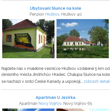
Ubytovani Slunce na kole
Penzion
Hrutkov
, Hrutkov 40
Najdete nás v malebné vesničce Hrutkov vzdálené 5 km od
okresního města Jindřichův Hradec. Chalupa Slunce na kole
se nachází v srdci České Kanady a uspokojí...
zobrazit detail
Apartmán U Jezírka
Apartmán
Nový Vojířov
, Nový Vojířov 65