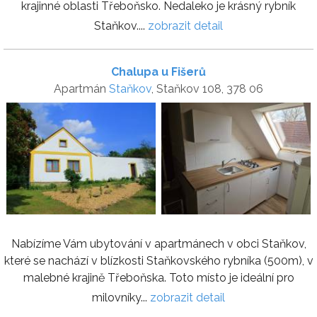
krajinné oblasti Třeboňsko. Nedaleko je krásný rybník
Staňkov....
zobrazit detail
Chalupa u Fišerů
Apartmán
Staňkov
, Staňkov 108, 378 06
Nabízíme Vám ubytování v apartmánech v obci Staňkov,
které se nachází v blízkosti Staňkovského rybníka (500m), v
malebné krajině Třeboňska. Toto místo je ideální pro
milovníky...
zobrazit detail