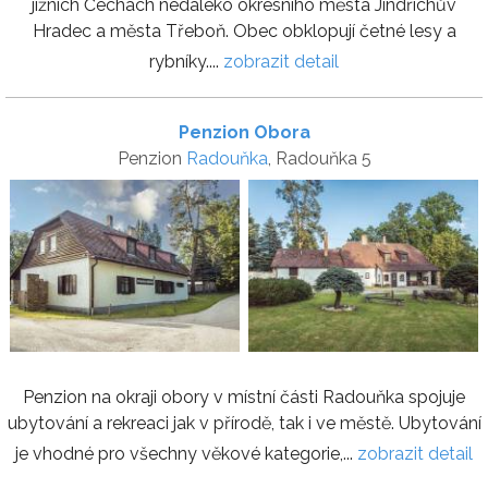
jižních Čechách nedaleko okresního města Jindřichův
Hradec a města Třeboň. Obec obklopují četné lesy a
rybníky....
zobrazit detail
Penzion Obora
Penzion
Radouňka
, Radouňka 5
Penzion na okraji obory v místní části Radouňka spojuje
ubytování a rekreaci jak v přírodě, tak i ve městě. Ubytování
je vhodné pro všechny věkové kategorie,...
zobrazit detail