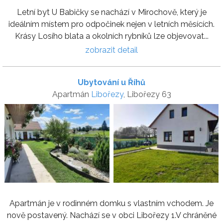
Letní byt U Babičky se nachází v Mirochově, který je
ideálním místem pro odpočinek nejen v letních měsících.
Krásy Losího blata a okolních rybníků lze objevovat...
zobrazit detail
Ubytování u Říhů
Apartmán
Libořezy
, Libořezy 63
Apartmán je v rodinném domku s vlastním vchodem. Je
nově postavený. Nachází se v obci Libořezy 1.V chráněné