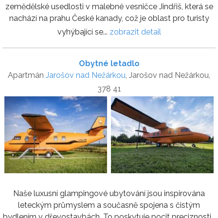
zemědělské usedlosti v malebné vesničce Jindřiš, která se
nachází na prahu České kanady, což je oblast pro turisty
vyhýbající se...
zobrazit detail
Obytné letadlo
Apartmán
Jarošov nad Nežárkou
, Jarošov nad Nežárkou,
378 41
Naše luxusní glampingové ubytování jsou inspirována
leteckým průmyslem a současně spojena s čistým
bydlením v dřevostavbách. To poskytuje pocit preciznosti...