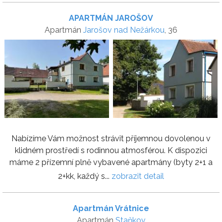
APARTMÁN JAROŠOV
Apartmán
Jarošov nad Nežárkou
, 36
Nabízíme Vám možnost strávit příjemnou dovolenou v
klidném prostředí s rodinnou atmosférou. K dispozici
máme 2 přízemní plně vybavené apartmány (byty 2+1 a
2+kk, každý s...
zobrazit detail
Apartmán Vrátnice
Apartmán
Staňkov