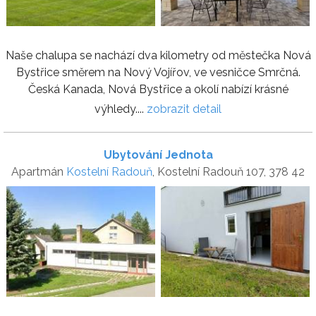
Naše chalupa se nachází dva kilometry od městečka Nová
Bystřice směrem na Nový Vojířov, ve vesničce Smrčná.
Česká Kanada, Nová Bystřice a okolí nabízí krásné
výhledy....
zobrazit detail
Ubytování Jednota
Apartmán
Kostelní Radouň
, Kostelní Radouň 107, 378 42