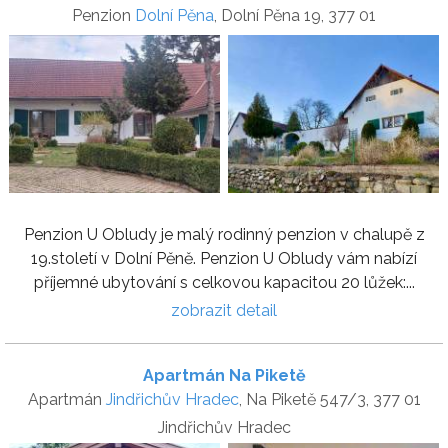
Penzion
Dolní Pěna
, Dolní Pěna 19, 377 01
Penzion U Obludy je malý rodinný penzion v chalupě z
19.století v Dolní Pěně. Penzion U Obludy vám nabízí
příjemné ubytování s celkovou kapacitou 20 lůžek:...
zobrazit detail
Apartmán Na Piketě
Apartmán
Jindřichův Hradec
, Na Piketě 547/3, 377 01
Jindřichův Hradec