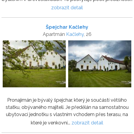
zobrazit detail
Špejchar Kačlehy
Apartmán
Kačlehy
, 26
Pronajímán je bývalý špejchar, který je součástí většího
statku, obývaného majiteli. Je předělán na samostatnou
ubytovací jednotku s vlastním vchodem přes terasu, na
které je venkovní...
zobrazit detail