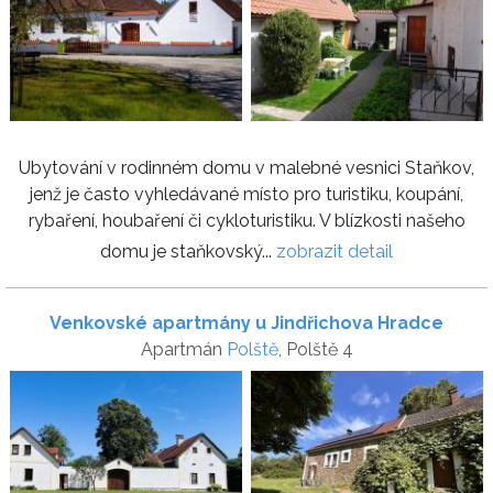
Ubytování v rodinném domu v malebné vesnici Staňkov,
jenž je často vyhledávané místo pro turistiku, koupání,
rybaření, houbaření či cykloturistiku. V blízkosti našeho
domu je staňkovský...
zobrazit detail
Venkovské apartmány u Jindřichova Hradce
Apartmán
Polště
, Polště 4