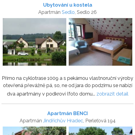
Ubytování u kostela
Apartmán
Sedlo
, Sedlo 26
Přímo na cyklotrase 1009 a s pekárnou vlastnoruční výroby
otevřená převážně pá, so, ne od jara do podzimu se nabízí
dva apartmány v podkroví (foto domu...
zobrazit detail
Apartmán BENCI
Apartmán
Jindřichův Hradec
, Perleťová 194