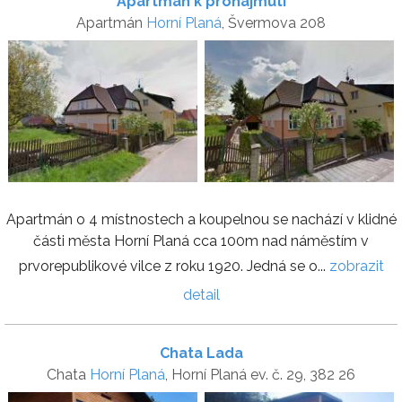
Apartmán k pronajmutí
Apartmán
Horní Planá
, Švermova 208
Apartmán o 4 místnostech a koupelnou se nachází v klidné
části města Horní Planá cca 100m nad náměstím v
prvorepublikové vilce z roku 1920. Jedná se o...
zobrazit
detail
Chata Lada
Chata
Horní Planá
, Horní Planá ev. č. 29, 382 26