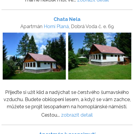
Chata Nela
Apartmán
Horní Planá
, Dobrá Voda č. e. 69
Přijeďte si užít klid a nadýchat se čerstvého šumavského
vzduchu. Budete obklopeni lesem, a když se vám zachce,
můžete se projít lesoparkem na hornoplánské náměstí.
Cestou...
zobrazit detail