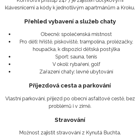
Komfortní přístup 24/7 je zajištěn dotykovými
klávesnicemi a kódy k jednotlivým apartmánům a Kroku.
Přehled vybavení a služeb chaty
Obecně:
společenská místnost
Pro děti:
hřiště, pískoviště, trampolína, prolézačky,
houpačka, k dispozici dětská postýlka
Sport:
sauna, tenis
V okolí:
rybaření, golf
Zařazení chaty:
levné ubytování
Příjezdová cesta a parkování
Vlastní parkování, příjezd po obecní asfaltové cestě, bez
problémů i v zimě.
Stravování
Možnost zajistit stravování z Kynutá Buchta.