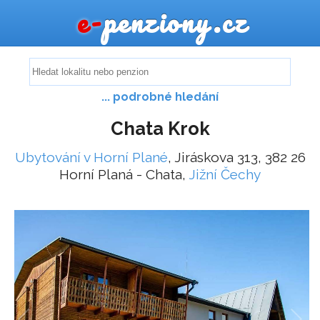
e-
penziony.cz
... podrobné hledání
Chata Krok
Ubytování v Horní Plané
, Jiráskova 313, 382 26
Horní Planá - Chata,
Jižní Čechy