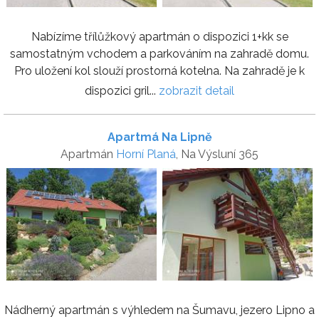
Nabízíme třílůžkový apartmán o dispozici 1+kk se
samostatným vchodem a parkováním na zahradě domu.
Pro uložení kol slouží prostorná kotelna. Na zahradě je k
dispozici gril...
zobrazit detail
Apartmá Na Lipně
Apartmán
Horní Planá
, Na Výsluní 365
Nádherný apartmán s výhledem na Šumavu, jezero Lipno a