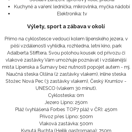
Kuchyně a vaření:
lednička, mikrovlnka, myčka nádobí
Elektronika:
tv
Výlety, sport a zábava v okolí
Přímo na cyklostesce vedoucí kolem lipenského jezera, v
pěší vzdálenosti vyhlídka, rozhledna, letní kino, park
Adalberta Stifftera. Svou polohou kousek od přívozu či
vlakové zastávky Vám umožňuje poznávat i vzdálenější
místa Lipenska a Šumavy bez nutnosti popojet autem - mj.
Naučná steska Olšina (2 zastávky vlakem), inline steska
Stožec Nová Pec (3 zastávky vlakem), Český Krumlov -
UNESCO (vlakem 30 minut).
Cyklosteska: 0m
Jezero Lipno: 250m
Pláž (vyhlášená Forbes TOP7 pláž v ČR): 450m
Přívoz přes Lipno: 500m
Vlaková zastávka: 500m
Kynutá Buchta (Hejlík gastromapa): 750m