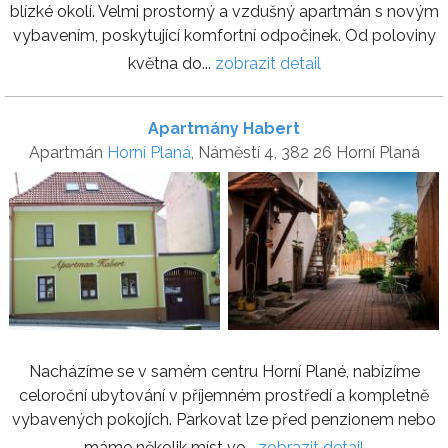
blízké okolí. Velmi prostorný a vzdušný apartmán s novým
vybavením, poskytující komfortní odpočinek. Od poloviny
května do...
zobrazit detail
Apartmány Habert
Apartmán
Horní Planá
, Náměstí 4, 382 26 Horní Planá
Nacházíme se v samém centru Horní Plané, nabízíme
celoroční ubytování v příjemném prostředí a kompletně
vybavených pokojích. Parkovat lze před penzionem nebo
máme několik míst ve...
zobrazit detail