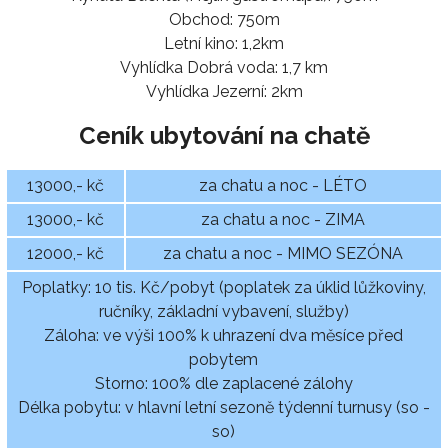
Obchod: 750m
Letní kino: 1,2km
Vyhlídka Dobrá voda: 1,7 km
Vyhlídka Jezerní: 2km
Ceník ubytování na chatě
13000,- kč
za chatu a noc - LÉTO
13000,- kč
za chatu a noc - ZIMA
12000,- kč
za chatu a noc - MIMO SEZÓNA
Poplatky: 10 tis. Kč/pobyt (poplatek za úklid lůžkoviny,
ručníky, základní vybavení, služby)
Záloha: ve výši 100% k uhrazení dva měsíce před
pobytem
Storno: 100% dle zaplacené zálohy
Délka pobytu: v hlavní letní sezoně týdenní turnusy (so -
so)