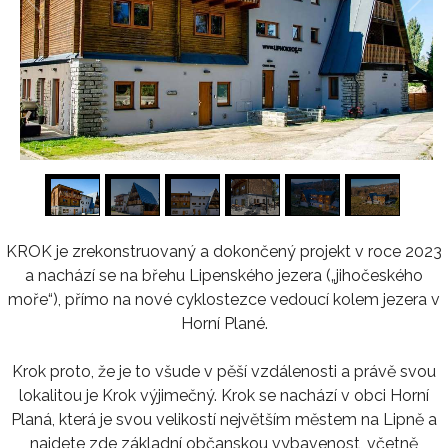
1
/
16
KROK je zrekonstruovaný a dokončený projekt v roce 2023
a nachází se na břehu Lipenského jezera („jihočeského
moře“), přímo na nové cyklostezce vedoucí kolem jezera v
Horní Plané.
Krok proto, že je to všude v pěší vzdálenosti a právě svou
lokalitou je Krok výjimečný. Krok se nachází v obci Horní
Planá, která je svou velikostí největším městem na Lipně a
najdete zde základní občanskou vybavenost, včetně