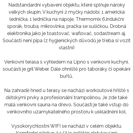
Nadstandardní vybavení objektu, které splňuje nároky
velkých skupin. V kuchyni 2 myčky nádobí, 1 americká
lednička, 1 lednička na nápoje, Thermomix 6,indukční
sporák, trouba, mikrovlnka, pračka se sušičkou. Drobná
elektronika jako je toastovač, waflovač, sodastream aj.
Součástí není pípa (z hygienických důvodů je třeba si vozit
vlastní)
Venkovní terasa s výhledem na Lipno s venkovní kuchyní,
součástí je gril Weber. Dále ohniště pro táboráky či opekání
buřtů.
Na zahradě hned u terasy se nachází workoutové hřiště s
dětskými prvky a profesionální trampolínou. Je zde také
malá venkovní sauna na dřevo. Součástí je také vstup do
venkovního uzamykatelného prostoru k uskladnění kol.
Vysokorychlostní WIFI se nachází v celém objektu.