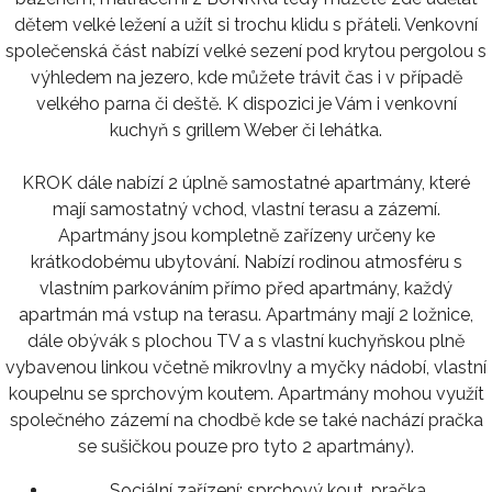
dětem velké ležení a užít si trochu klidu s přáteli. Venkovní
společenská část nabízí velké sezení pod krytou pergolou s
výhledem na jezero, kde můžete trávit čas i v případě
velkého parna či deště. K dispozici je Vám i venkovní
kuchyň s grillem Weber či lehátka.
KROK dále nabízí 2 úplně samostatné apartmány, které
mají samostatný vchod, vlastní terasu a zázemí.
Apartmány jsou kompletně zařízeny určeny ke
krátkodobému ubytování. Nabízí rodinou atmosféru s
vlastním parkováním přímo před apartmány, každý
apartmán má vstup na terasu. Apartmány mají 2 ložnice,
dále obývák s plochou TV a s vlastní kuchyňskou plně
vybavenou linkou včetně mikrovlny a myčky nádobí, vlastní
koupelnu se sprchovým koutem. Apartmány mohou využít
společného zázemí na chodbě kde se také nachází pračka
se sušičkou pouze pro tyto 2 apartmány).
Sociální zařízení:
sprchový kout, pračka