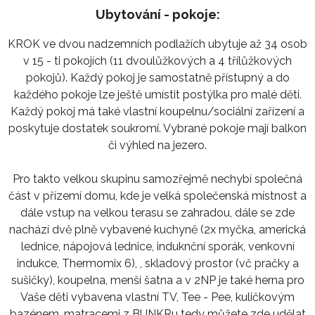
Ubytování - pokoje:
KROK ve dvou nadzemních podlažích ubytuje až 34 osob
v 15 - ti pokojích (11 dvoulůžkových a 4 třílůžkových
pokojů). Každý pokoj je samostatně přístupný a do
každého pokoje lze ještě umístit postýlka pro malé děti.
Každý pokoj má také vlastní koupelnu/sociální zařízení a
poskytuje dostatek soukromí. Vybrané pokoje mají balkon
či výhled na jezero.
Pro takto velkou skupinu samozřejmě nechybí společná
část v přízemí domu, kde je velká společenská místnost a
dále vstup na velkou terasu se zahradou, dále se zde
nachází dvě plně vybavené kuchyně (2x myčka, americká
lednice, nápojová lednice, induknční sporák, venkovní
indukce, Thermomix 6), , skladový prostor (vč pračky a
sušičky), koupelna, menší šatna a v 2NP je také herna pro
Vaše děti vybavena vlastní TV, Tee - Pee, kuličkovým
bazénem, matracemi z BUNKRu tedy můžete zde udělat